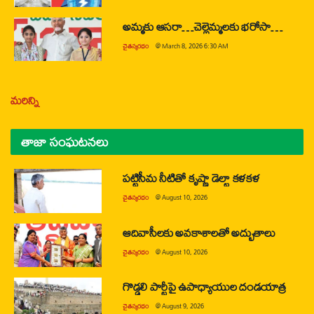
అమ్మకు ఆసరా…చెల్లెమ్మలకు భరోసా…
చైతన్యరధం
@
March 8, 2026 6:30 AM
మరిన్ని
తాజా సంఘటనలు
పట్టిసీమ నీటితో కృష్ణా డెల్టా కళకళ
చైతన్యరధం
@
August 10, 2026
ఆదివాసీలకు అవకాశాలతో అద్భుతాలు
చైతన్యరధం
@
August 10, 2026
గొడ్డలి పార్టీపై ఉపాధ్యాయుల దండయాత్ర
చైతన్యరధం
@
August 9, 2026