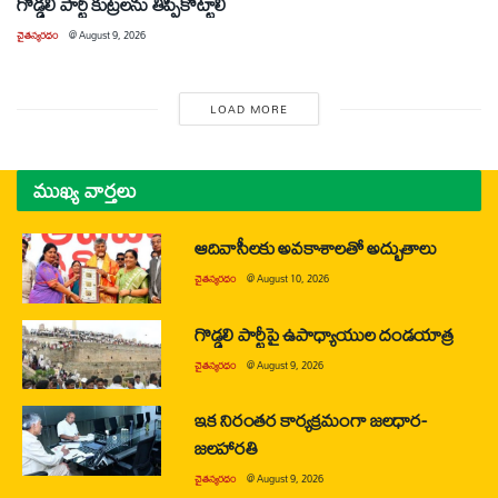
గొడ్డలి పార్టీ కుట్రలను తిప్పికొట్టాలి
చైతన్యరధం
@
August 9, 2026
LOAD MORE
ముఖ్య వార్తలు
ఆదివాసీలకు అవకాశాలతో అద్భుతాలు
చైతన్యరధం
@
August 10, 2026
గొడ్డలి పార్టీపై ఉపాధ్యాయుల దండయాత్ర
చైతన్యరధం
@
August 9, 2026
ఇక నిరంతర కార్యక్రమంగా జలధార-
జలహారతి
చైతన్యరధం
@
August 9, 2026