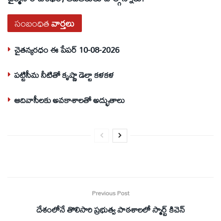
సంబంధిత
వార్తలు
చైతన్యరధం ఈ పేపర్ 10-08-2026
పట్టిసీమ నీటితో కృష్ణా డెల్టా కళకళ
ఆదివాసీలకు అవకాశాలతో అద్భుతాలు
Previous Post
దేశంలోనే తొలిసారి ప్రభుత్వ పాఠశాలలో స్మార్ట్‌ కిచెన్‌