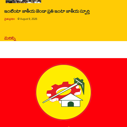
ఇంటింటా జాతీయ జెండా ప్రతి ఇంటా జాతీయ స్ఫూర్తి
చైతన్యరధం
@
August 9, 2026
మరిన్ని