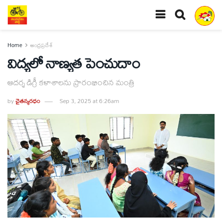
Home
ఆంధ్రప్రదేశ్
విద్యలో నాణ్యత పెంచుదాం
ఆదర్శ డిగ్రీ కళాశాలను ప్రారంభించిన మంత్రి
by
చైతన్యరధం
Sep 3, 2025 at 6:26am