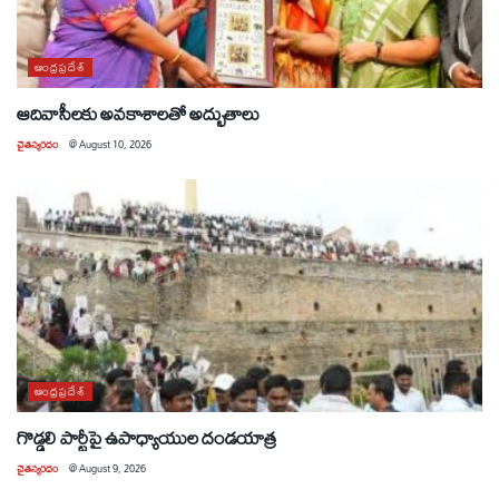
ఆంధ్రప్రదేశ్
ఆదివాసీలకు అవకాశాలతో అద్భుతాలు
చైతన్యరధం
@
August 10, 2026
ఆంధ్రప్రదేశ్
గొడ్డలి పార్టీపై ఉపాధ్యాయుల దండయాత్ర
చైతన్యరధం
@
August 9, 2026