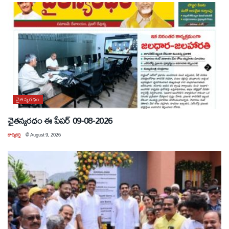
చైతన్యరధం
చైతన్యరధం ఈ పేపర్ 09-08-2026
కార్యకర్త
@
August 9, 2026