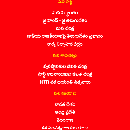
మన పార్టీ
మన సిద్ధాంతం
జై హింద్ - జై తెలుగుదేశం
మన చరిత్ర
జాతీయ రాజకీయాలపై తెలుగుదేశం ప్రభావం
కార్య నిర్వాహక వర్గం
మన నాయకత్వం
వ్యవస్థాపకుని జీవిత చరిత్ర
పార్టీ అధినాయకుని జీవిత చరిత్ర
NTR శత జయంతి ఉత్సవాలు
మన విజయాలు
భారత దేశం
ఆంధ్ర ప్రదేశ్
తెలంగాణ
44 సంవత్సరాల విజయాలు