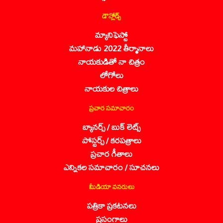
డౌన్లోడ్స్
మ్యానిఫెస్టో
మహానాడు 2022 తీర్మానాలు
నాయకుడితో నా చిత్రం
లోగోలు
నాయకుల చిత్రాలు
ప్రచార సమాచారం
బ్యానర్స్ / బుక్ లెట్స్
పోస్టర్స్ / కరపత్రాలు
ప్రచార గీతాలు
ఎన్నికల సమాచారం / సూచనలు
మీడియా వనరులు
పత్రికా ప్రకటనలు
ప్రసంగాలు