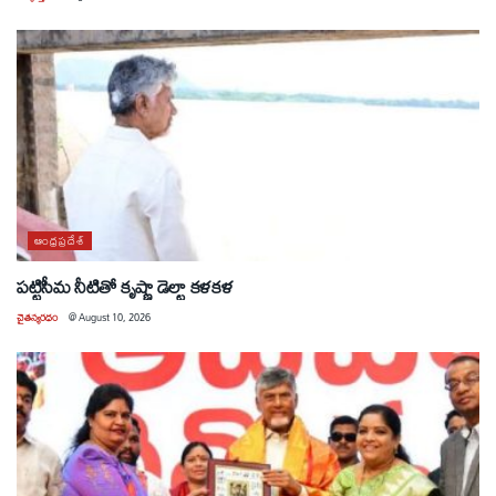
ఆంధ్రప్రదేశ్
పట్టిసీమ నీటితో కృష్ణా డెల్టా కళకళ
చైతన్యరధం
@
August 10, 2026