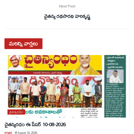
Next Post
చైతన్య రథసారథి హరికృష్ణ
మరిన్ని
వార్తలు
చైతన్యరధం
చైతన్యరధం ఈ పేపర్ 10-08-2026
కార్యకర్త
@
August 10, 2026