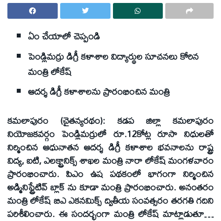
ఏం చేయాలో చెప్పండి
పెండ్లిమర్రు డిగ్రీ కళాశాల విద్యార్థుల సూచనలు కోరిన
మంత్రి లోకేష్‌
ఆదర్శ డిగ్రీ కళాశాలను ప్రారంభించిన మంత్రి
కమలాపురం (చైతన్యరథం): కడప జిల్లా కమలాపురం
నియోజకవర్గం పెండ్లిమర్రులో రూ.12కోట్ల రూసా నిధులతో
నిర్మించిన ఆధునాతన ఆదర్శ డిగ్రీ కళాశాల భవనాలను రాష్ట్ర
విద్య, ఐటి, ఎలక్ట్రానిక్స్‌ శాఖల మంత్రి నారా లోకేష్‌ మంగళవారం
ప్రారంభించారు. పిఎం ఉష పథకంలో భాగంగా నిర్మించిన
అడ్మినిస్ట్రేటివ్‌ బ్లాక్‌ ను కూడా మంత్రి ప్రారంభించారు. అనంతరం
మంత్రి లోకేష్‌ బిఎ ఎకనమిక్స్‌ ద్వితీయ సంవత్సరం తరగతి గదిని
పరిశీలించారు. ఈ సందర్భంగా మంత్రి లోకేష్‌ మాట్లాడుతూ…