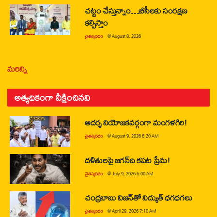
చట్టం చేస్తున్నాం…బీసీలకు సంరక్షణ
కల్పిస్తాం
చైతన్యరధం
@
August 8, 2026
మరిన్ని
అత్యధికంగా వీక్షించినవి
ఆదర్శ నియోజకవర్గంగా మంగళగిరి!
చైతన్యరధం
@
August 9, 2026 6:20 AM
దళితులపై జగన్‌ది కపట ప్రేమ!
చైతన్యరధం
@
July 9, 2026 6:00 AM
చంద్రబాబు విజన్‌తో విద్యుత్ ధగధగలు
చైతన్యరధం
@
April 29, 2026 7:10 AM