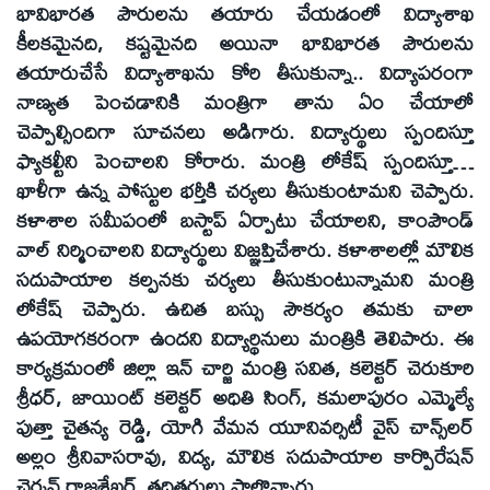
భావిభారత పౌరులను తయారు చేయడంలో విద్యాశాఖ
కీలకమైనది, కష్టమైనది అయినా భావిభారత పౌరులను
తయారుచేసే విద్యాశాఖను కోరి తీసుకున్నా.. విద్యాపరంగా
నాణ్యత పెంచడానికి మంత్రిగా తాను ఏం చేయాలో
చెప్పాల్సిందిగా సూచనలు అడిగారు. విద్యార్థులు స్పందిస్తూ
ఫ్యాకల్టీని పెంచాలని కోరారు. మంత్రి లోకేష్‌ స్పందిస్తూ…
ఖాళీగా ఉన్న పోస్టుల భర్తీకి చర్యలు తీసుకుంటామని చెప్పారు.
కళాశాల సమీపంలో బస్టాప్‌ ఏర్పాటు చేయాలని, కాంపౌండ్‌
వాల్‌ నిర్మించాలని విద్యార్థులు విజ్ఞప్తిచేశారు. కళాశాలల్లో మౌలిక
సదుపాయాల కల్పనకు చర్యలు తీసుకుంటున్నామని మంత్రి
లోకేష్‌ చెప్పారు. ఉచిత బస్సు సౌకర్యం తమకు చాలా
ఉపయోగకరంగా ఉందని విద్యార్థినులు మంత్రికి తెలిపారు. ఈ
కార్యక్రమంలో జిల్లా ఇన్‌ చార్జి మంత్రి సవిత, కలెక్టర్‌ చెరుకూరి
శ్రీధర్‌, జాయింట్‌ కలెక్టర్‌ అధితి సింగ్‌, కమలాపురం ఎమ్మెల్యే
పుత్తా చైతన్య రెడ్డి, యోగి వేమన యూనివర్సిటీ వైస్‌ చాన్స్‌లర్‌
అల్లం శ్రీనివాసరావు, విద్య, మౌలిక సదుపాయాల కార్పొరేషన్‌
చైర్మన్‌ రాజశేఖర్‌, తదితరులు పాల్గొన్నారు.