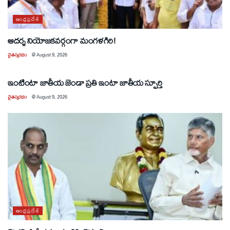
ఆంధ్రప్రదేశ్
ఆదర్శ నియోజకవర్గంగా మంగళగిరి!
చైతన్యరధం
@
August 9, 2026
ఆంధ్రప్రదేశ్
ఇంటింటా జాతీయ జెండా ప్రతి ఇంటా జాతీయ స్ఫూర్తి
చైతన్యరధం
@
August 9, 2026
ఆంధ్రప్రదేశ్