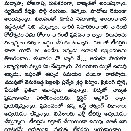
మధ్యాహ్న భోజనాన్ని రుచికరంగా, నాణ్యతతో అందిస్తున్నాం.
స్టూడెంట్‌ కిట్లపై పార్టీ రంగులు, చిహ్నాలు, ఫొటోలు లేకుండా
అందిస్తున్నాం. విలువలతో కూడిన సమాజాన్ని అందించాలనే
ఉద్దేశ్యంతో పని చేస్తున్నాం. దానికి సహకరించాలని చాగంటి
కోటేశ్వరరావును కోరాం చాగంటి ప్రవచనాల ద్వారా విలువలను
విద్యార్థులు చక్కగా అర్థం చేసుకుంటున్నారు. గతంలో టీచర్లకు
చాలా యాప్‌ లు ఉండేవి. ఇప్పుడు అలాంటి ఇబ్బందులను
తొలగించాం. శనివారం నో బ్యాగ్‌ డే… ఆడుతూ పాడుతూ
విద్యార్ధులకు నచ్చిన పని చేస్తున్నారు. 24 గంటలు రుద్దితే చదువు
అబ్బదు.. ఇష్టంతో తక్కువ సమయం చదివినా రాణిస్తారు.
చదువులో వెనుకబడ్డ పిల్లలపై ప్రత్యేక శ్రద్ధ పెట్టాం. షైనింగ్‌ స్టార్స్‌
పేరుతో ప్రతిభా అవార్డులు ఇస్తున్నాం. విద్యలో నాణ్యత
ప్రమాణాలను పరిశీలించేందుకు క్లస్టర్‌ అప్రోచ్‌ ద్వారా
ప్రయత్నిస్తున్నాం. ప్రపంచంలో ఉన్న బెస్ట్‌ లెర్నింగ్‌ విధానాలు
అధ్యయనం చేస్తున్నాం. విదేశాలకు వెళ్లి టీచర్లు అధ్యయనం
చేస్తున్నారు. టీచర్లను రిక్రూట్‌ చేయకుండా చదువు చెబితే అది
బూటకమే అవుతుంది. ప్రభుత్వ టీచర్లను నియమించాం…