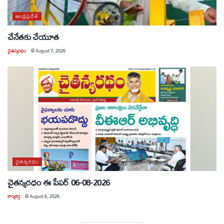
ఆంధ్రప్రదేశ్
చేనేతకు చేయూత
చైతన్యరధం
@
August 7, 2026
చైతన్యరధం
చైతన్యరధం ఈ పేపర్ 06-08-2026
కార్యకర్త
@
August 6, 2026