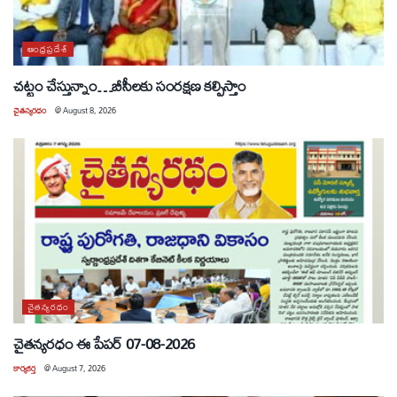
ఆంధ్రప్రదేశ్
చట్టం చేస్తున్నాం…బీసీలకు సంరక్షణ కల్పిస్తాం
చైతన్యరధం
@
August 8, 2026
చైతన్యరధం
చైతన్యరధం ఈ పేపర్ 07-08-2026
కార్యకర్త
@
August 7, 2026