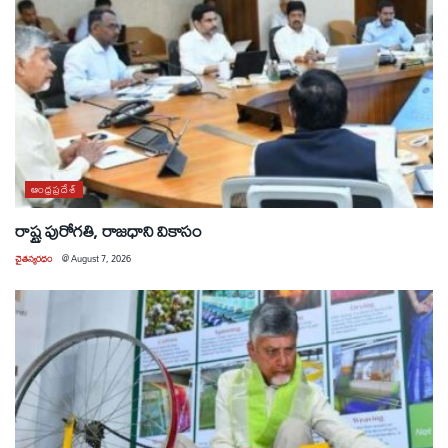
ఆంధ్రప్రదేశ్
రాష్ట్ర పురోగతి, రాజధాని వికాసం
చైతన్యరధం
@
August 7, 2026