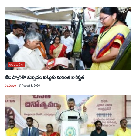
ఆంధ్రప్రదేశ్
జీఐ ట్యాగ్‌తో కుప్పడం పట్టుకు మరింత విశిష్టత
చైతన్యరధం
@
August 8, 2026