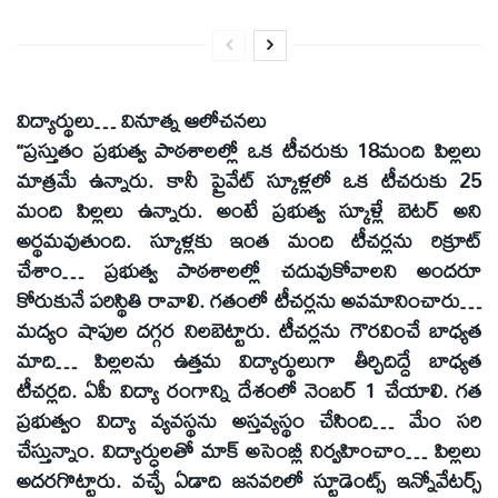
విద్యార్థులు… వినూత్న ఆలోచనలు
‘‘ప్రస్తుతం ప్రభుత్వ పాఠశాలల్లో ఒక టీచరుకు 18మంది పిల్లలు
మాత్రమే ఉన్నారు. కానీ ప్రైవేట్‌ స్కూళ్లలో ఒక టీచరుకు 25
మంది పిల్లలు ఉన్నారు. అంటే ప్రభుత్వ స్కూళ్లే బెటర్‌ అని
అర్థమవుతుంది. స్కూళ్లకు ఇంత మంది టీచర్లను రిక్రూట్‌
చేశాం… ప్రభుత్వ పాఠశాలల్లో చదువుకోవాలని అందరూ
కోరుకునే పరిస్థితి రావాలి. గతంలో టీచర్లను అవమానించారు…
మద్యం షాపుల దగ్గర నిలబెట్టారు. టీచర్లను గౌరవించే బాధ్యత
మాది… పిల్లలను ఉత్తమ విద్యార్థులుగా తీర్చిదిద్దే బాధ్యత
టీచర్లది. ఏపీ విద్యా రంగాన్ని దేశంలో నెంబర్‌ 1 చేయాలి. గత
ప్రభుత్వం విద్యా వ్యవస్థను అస్తవ్యస్థం చేసింది… మేం సరి
చేస్తున్నాం. విద్యార్ధులతో మాక్‌ అసెంబ్లీ నిర్వహించాం… పిల్లలు
అదరగొట్టారు. వచ్చే ఏడాది జనవరిలో స్టూడెంట్స్‌ ఇన్నోవేటర్స్‌