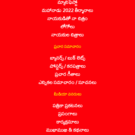
మ్యానిఫెస్టో
మహానాడు 2022 తీర్మానాలు
నాయకుడితో నా చిత్రం
లోగోలు
నాయకుల చిత్రాలు
ప్రచార సమాచారం
బ్యానర్స్ / బుక్ లెట్స్
పోస్టర్స్ / కరపత్రాలు
ప్రచార గీతాలు
ఎన్నికల సమాచారం / సూచనలు
మీడియా వనరులు
పత్రికా ప్రకటనలు
ప్రసంగాలు
కార్యక్రమాలు
ముఖాముఖి & కథనాలు