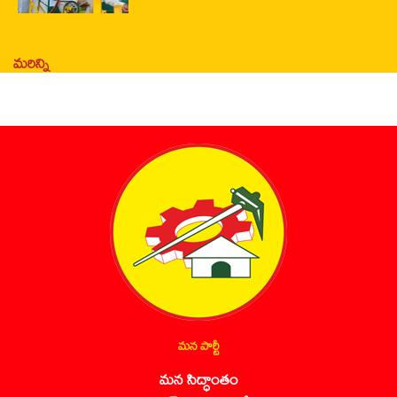
మరిన్ని
మన పార్టీ
మన సిద్ధాంతం