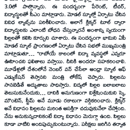
3.0లో పాల్గొన్నారు. ఈ సందర్భంగా పేరెంట్‌, టీచర్‌,
విద్యార్థులతో సీఎం మాట్లాడారు. మోడల్‌ స్కూల్లో ఏర్పాటు చేసిన
వివిధ ల్యాబ్స్‌ను పరిశీలించారు. అలాగే క్లిక్కర్‌ టూల్‌ ద్వారా
విద్యార్థులకు ఎలాంటి బోధన చేస్తున్నారనే అంశాన్ని స్వయంగా
పిల్లలతో కలిసి కూర్చుని చూశారు. ఈ సందర్భంగా భామిని ఏపీ
మోడల్‌ స్కూల్‌ ప్రాంగణంలో ఏర్పాటు చేసిన సభలో ముఖ్యమంత్రి
మాట్లాడుతూ… ‘‘రాబోయే కాలంలో విద్యా వ్యవస్థలో ఎవ్వరూ
ఊహించని ఫలితాలు వస్తాయి. దీనికి అందరూ సహకరించాలి.
మూడేళ్లలో దేశంలోనే నెంబర్‌ వన్‌ చేసేలా ఆంధ్రా స్కూల్‌ ఆఫ్‌
ఎడ్యుకేషన్‌ తెస్తానని మంత్రి లోకేష్‌ చెప్పారు. పిల్లలను
సానబెడితే అద్భుతాలు సాధిస్తారు. విద్యలో పిల్లల బలాబలాలు
తెలుసుకునేందుకు… దానికి అనుగుణంగా విశ్లేషించుకుని స్కై,
మౌంటెన్‌, స్టీమ్‌ అనే మూడు రకాలుగా వర్గీకరించారు. క్లిక్కర్‌
అనే విధానం పిల్లలను మరింత ఆసక్తిగా చదువుకునేలా చేస్తోంది.
నేను అనుకున్నదానికంటే విద్యా విధానం మెరుగ్గా ఉంది. పిల్లలు
కూడా వాటిని అందిపుచ్చుకుంటున్నారు. పరీక్షలు జరిగిన తర్వాత