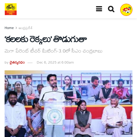
Home
ఆంధ్రప్రదేశ్
‘కలలకు రెక్కలు’ తొడుగుతా
మెగా పేరెంట్‌ టీచర్‌ మీటింగ్‌-3.0లో సీఎం చంద్రబాబు
by
చైతన్యరధం
Dec 6, 2025 at 6:00am