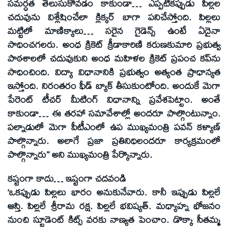
సమర్ధత తెలుసుకోవడం కాకుండా… ఎప్పటికప్పుడు పిల్లల
చదువును విశ్లేషించేలా క్లిక్కర్‌ బాగా పనిచేస్తోంది. పిల్లలు
మట్టిలో మాణిక్యాలు… సరైన గైడెన్స్‌ ఉంటే ఏదైనా
సాధించగలరు. అంధ క్రికెట్‌ క్రీడాకారిణి కరుణకుమారి ప్రభుత్వ
పాఠశాలలో చదువుకుని అంధ మహిళల క్రికెట్‌ ప్రపంచ కప్‌ను
సాధించింది. విద్యా విధానానికి ప్రభుత్వం అత్యంత ప్రాధాన్యత
ఇస్తోంది. నిరంతరం ఫీడ్‌ బ్యాక్‌ తీసుకుంటోంది. అందుకే మెగా
పేరెంట్‌ టీచర్‌ మీటింగ్‌ విధానాన్ని ప్రవేశపెట్టాం. అంతే
కాకుండా… ఈ తరహా సమావేశాల్లో అందరూ పాల్గొంటున్నాం.
పల్నాడులో మెగా పీటీఎంలో ఉప ముఖ్యమంత్రి పవన్‌ కళ్యాణ్‌
పాల్గొన్నారు. అలాగే ప్రజా ప్రతినిధిలందరూ కార్యక్రమంలో
పాల్గొన్నారు’’ అని ముఖ్యమంత్రి పేర్కొన్నారు.
కష్టంగా కాదు… ఇష్టంగా చదవండి
‘ఒకప్పుడు పిల్లలు భారం అనుకునేవారు. కానీ ఇప్పుడు పిల్లలే
ఆస్తి. పిల్లలే శ్రీరామ రక్ష. పిల్లలే భవిష్యత్‌. మధ్యాహ్న భోజనం
నుంచి స్టూడెంట్‌ కిట్స్‌ వరకు నాణ్యత పెంచాం. డొక్కా సీతమ్మ