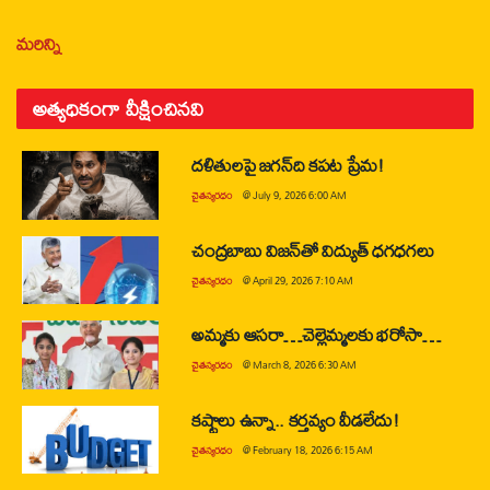
మరిన్ని
అత్యధికంగా వీక్షించినవి
దళితులపై జగన్‌ది కపట ప్రేమ!
చైతన్యరధం
@
July 9, 2026 6:00 AM
చంద్రబాబు విజన్‌తో విద్యుత్ ధగధగలు
చైతన్యరధం
@
April 29, 2026 7:10 AM
అమ్మకు ఆసరా…చెల్లెమ్మలకు భరోసా…
చైతన్యరధం
@
March 8, 2026 6:30 AM
కష్టాలు ఉన్నా.. కర్తవ్యం వీడలేదు!
చైతన్యరధం
@
February 18, 2026 6:15 AM