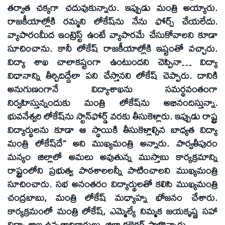
తర్వాత చక్కగా చదువుకున్నారు. ఇప్పుడు మంత్రి అయ్యారు.
రాజకీయాల్లోకి రమ్మని లోకేష్‌ను నేను ఫోర్స్‌ చేయలేదు.
వ్యాపారంమీద ఇంట్రెస్ట్‌ ఉంటే వ్యాపారమే చేసుకోవాలని కూడా
సూచించాను. కానీ లోకేష్‌ రాజకీయాల్లోకి ఇష్టంతో వచ్చారు.
విద్యా శాఖ చాలాకష్టంగా ఉంటుందని చెప్పినా… విద్యా
విధానాన్ని తీర్చిదిద్దేలా పని చేస్తానని లోకేష్‌ చెప్పారు. దానికి
అనుగుణంగానే విద్యాశాఖను సమర్థవంతంగా
నిర్వహిస్తున్నందుకు మంత్రి లోకేష్‌ను అభినందిస్తున్నా.
భువనేశ్వరి లోకేష్‌ను స్టాన్‌ఫోర్డ్‌ వరకు తీసుకెళ్లారు. ఇప్పుడు రాష్ట్ర
విద్యార్థులను కూడా ఆ స్థాయికి తీసుకెళ్లాల్సిన బాధ్యత విద్యా
మంత్రి లోకేష్‌దే’’ అని ముఖ్యమంత్రి అన్నారు. పార్వతీపురం
మన్యం జిల్లాలో అమలు అవుతున్న ముస్తాబు కార్యక్రమాన్ని
రాష్ట్రంలోని ప్రభుత్వ పాఠశాలలన్నీ పాటించాలని ముఖ్యమంత్రి
సూచించారు. సభ అనంతరం విద్యార్థులతో కలిసి ముఖ్యమంత్రి
చంద్రబాబు, మంత్రి లోకేష్‌ మధ్యాహ్న భోజనం చేశారు.
కార్యక్రమంలో మంత్రి లోకేష్‌, ఎమ్మెల్యే నిమ్మక జయకృష్ణ సహా
విద్యా శాఖ ఉన్నతాధికారులు, జిల్లా కలెక్టర్‌ పాల్గొన్నారు.