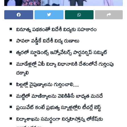
వినూత్న పథకంతో విదేశీ విద్యకు సహకారం
పావలా వడ్డీకే విదేశీ విద్య రుణాలు
త్వరలో స్డూడెంట్స్‌ ఇన్నోవేటర్స్‌ పార్టనర్షిప్‌ సమ్మిట్‌
మూడేళ్లల్లో ఏపీ విద్యా విధానానికి దేశంలోనే గుర్తింపు
దక్కాలి
పిల్లల్లో నైపుణ్యాలను గుర్తించాలి…
మట్టిలో మాణిక్యాలను వెలికితీసే బాధ్యత మనదే
ప్రయివేట్‌ కంటే ప్రభుత్వ స్కూళ్లల్లోని టీచర్లే బెస్ట్‌
విద్యాశాఖను సమర్థంగా నిర్వహిస్తోన్న లోకేష్‌కు