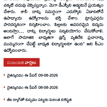
చక్కటి చదువు చెప్పిస్తున్నాం. మెగా డీఎస్సీని అడ్డుకునే ప్రయత్నం
చేశారు. కానీ దాన్ని సమర్ధంగా ఎదుర్కొని ఏడాదిలోనే
ఉపాధ్యాయ ఉద్యోగాలను భర్తీ చేశాం. ట్రాన్సఫర్లను
పారదర్శకంగా నిర్వహించాం. పిల్లలకు అవసరమైన విద్యను
అందిస్తాం… దాన్ని విద్యార్థులు సద్వినియోగం చేసుకోవాలి.
అలాగే సామాజిక బాధ్యతగా డ్రగ్స్‌ వ్యతిరేక ప్రచారాన్ని
ముమ్మరంగా చేపట్టే బాధ్యత విద్యార్థులకూ ఉంది’’ అని సీఎం
ఉద్భోదించారు.
సంబంధిత
వార్తలు
చైతన్యరధం ఈ పేపర్ 09-08-2026
చైతన్యరధం ఈ పేపర్ 08-08-2026
జీఐ ట్యాగ్‌తో కుప్పడం పట్టుకు మరింత విశిష్టత