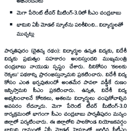
అభినందనలు
మెగా పేరెంట్‌ టీచర్‌ మీటింగ్‌-3.0లో సీఎం చంద్రబాబు
భామిని ఏపీ మోడల్‌ స్కూల్‌ను పరిశీలించి.. విద్యార్థులతో
ముచ్చట్లు
పార్వతిపురం (చైతన్య రథం): విద్యార్థుల ఉన్నత విద్యకు, విదేశీ
విద్యకు ప్రభుత్వం సహకారం అందిస్తుందని ముఖ్యమంత్రి
చంద్రబాబు నాయుడు స్పష్టం చేశారు. దీనికోసం ‘కలలకు
రెక్కలు’ పథకాన్ని ప్రారంభిస్తున్నామని ప్రకటించారు. విదేశీ విద్య
కోసం ఎంత ఖర్చవుతుందో అంతమేర పావలా వడ్డీకే రుణం
ఇప్పిస్తామని సీఎం ప్రకటించారు. ఉన్నత, విదేశీ విద్య
అభ్యసించాలనే కోరికలు, ఆశలను విద్యార్థులు చంపుకోవాల్సిన
అవసరం లేదన్నారు. మెగా పేరెంట్‌ టీచర్‌ మీటింగ్‌-3.0
కార్యక్రమంలో భాగంగా సీఎం చంద్రబాబు పార్వతీపురం మన్యం
జిల్లాలో పర్యటించారు. ఈ జిల్లాలోని పాలకొండ నియోజకవర్గం
భామిని గ్రామంలో ఏపీ మోడల్‌ హైస్కూల్లో జరిగిన పీటీఎం