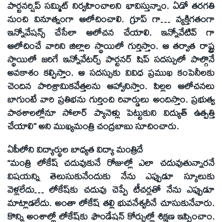
పార్టనర్షిప్‌ సమ్మిట్‌ నిర్వహించాలని భావిస్తున్నాం. ఏడో తరగతి
నుంచి వినూత్నంగా ఆలోచించాలి. గ్రూప్‌ గా… వ్యక్తిగతంగా
ఇన్నోవేషన్స్‌ చేసేలా ఆలోచన చేయాలి. ఇన్నోవేటివ్‌ గా
ఆలోచించే వారిని జిల్లాల స్థాయిలో గుర్తిస్తాం. ఆ తర్వాత రాష్ట్ర
స్థాయిలో జరిగే ఇన్నోవేటర్స్‌ పార్టనర్‌ షిప్‌ సదస్సులో పాల్గొనే
అవకాశం కల్పిస్తాం. ఆ సదస్సుకు వివిధ ప్రముఖ కంపెనీలకు
చెందిన పారిశ్రామికవేత్తలను ఆహ్వానిస్తాం. పిల్లల ఆలోచనలు
బాగుంటే వారి ప్రతిభను గుర్తించి రివార్డులు అందిస్తాం. ప్రభుత్వ
పాఠశాలల్లోనూ సోలార్‌ ప్యానెళ్లు పెట్టుకుని విద్యుత్‌ ఉత్పత్తి
చేయాలి’’ అని ముఖ్యమంత్రి చంద్రబాబు సూచించారు.
ఏపీలోని విద్యార్థుల బాధ్యత విద్యా మంత్రిదే
‘‘మంత్రి లోకేష్‌ చదువుకునే రోజుల్లో ఎలా చదువుతున్నారనే
విషయన్ని తెలుసుకునేందుకు నేను ఎప్పుడూ స్కూలుకు
వెళ్లలేదు… లోకేష్‌కు చదువు చెప్పే టీచర్లతో నేను ఎప్పుడూ
మాట్లాడలేదు. అంతా లోకేష్‌ తల్లి భువనేశ్వరీనే చూసుకునేవారు.
కొన్ని అంశాల్లో లోకేష్‌కు ఫౌండేషన్‌ కోర్సుల్లో శిక్షణ ఇప్పించాం.