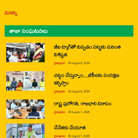
మరిన్ని
తాజా సంఘటనలు
జీఐ ట్యాగ్‌తో కుప్పడం పట్టుకు మరింత
విశిష్టత
చైతన్యరధం
@
August 8, 2026
చట్టం చేస్తున్నాం…బీసీలకు సంరక్షణ
కల్పిస్తాం
చైతన్యరధం
@
August 8, 2026
రాష్ట్ర పురోగతి, రాజధాని వికాసం
చైతన్యరధం
@
August 7, 2026
చేనేతకు చేయూత
చైతన్యరధం
@
August 7, 2026