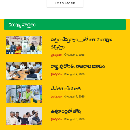
LOAD MORE
ముఖ్య వార్తలు
చట్టం చేస్తున్నాం…బీసీలకు సంరక్షణ
కల్పిస్తాం
చైతన్యరధం
@
August 8, 2026
రాష్ట్ర పురోగతి, రాజధాని వికాసం
చైతన్యరధం
@
August 7, 2026
చేనేతకు చేయూత
చైతన్యరధం
@
August 7, 2026
ఉత్తరాంధ్రలో జోష్
చైతన్యరధం
@
August 3, 2026