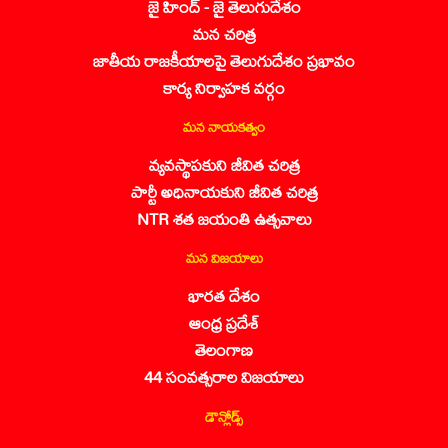
జై హింద్ - జై తెలుగుదేశం
మన చరిత్ర
జాతీయ రాజకీయాలపై తెలుగుదేశం ప్రభావం
కార్య నిర్వాహక వర్గం
మన నాయకత్వం
వ్యవస్థాపకుని జీవిత చరిత్ర
పార్టీ అధినాయకుని జీవిత చరిత్ర
NTR శత జయంతి ఉత్సవాలు
మన విజయాలు
భారత దేశం
ఆంధ్ర ప్రదేశ్
తెలంగాణ
44 సంవత్సరాల విజయాలు
డౌన్లోడ్స్