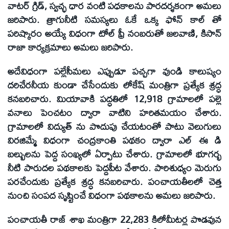
వాటర్ గ్రిడ్, స్వచ్ఛ ధార వంటి పధకాలను పారదర్శకంగా అమలు
జరిపారు. త్రాగునీటి సమస్యలు ఓకే ఒక్క ఫోన్ కాల్ తో
పరిష్కారం అయ్యే విధంగా టోల్ ఫ్రీ నంబరుతో జలవాణి, కిసాన్
రాజా కార్యక్రమాలు అమలు జరిపారు.
అదేవిధంగా పల్లేసీమలు ఎప్పుడూ పచ్చగా వుండి కాలుష్యం
దరిచేరనీయ కుండా చేసేందుకు లోకేష్ మంత్రిగా ప్రత్యేక శ్రద్ధ
కనబరిచారు. మియావాకి పద్ధతిలో 12,918 గ్రామాలలో పల్లె
వనాలు పెంచటం ద్వారా వాటిని హరితమయం చేశారు.
గ్రామాలలో విద్యుత్ ను పొదుపు చేయటంతో పాటు వెలుగులు
విరజిమ్మే విధంగా చంద్రకాంతి పథకం ద్వారా ఎల్ ఈ డి
బల్బులను పెద్ద సంఖ్యలో ఏర్పాటు చేశారు. గ్రామాలలో భూగర్భ
నీటి పారుదల పథకాలకు పెద్దపీట వేశారు. పారిశుధ్యం మెరుగు
పరచేందుకు ప్రత్యేక శ్రద్ధ కనబరిచారు. పంచాయతీలలో చెత్త
నుంచి సంపద సృష్టించే విధంగా పథకాలను అమలు జరిపారు.
పంచాయతీ రాజ్ శాఖ మంత్రిగా 22,283 కిలోమీటర్ల పొడవున