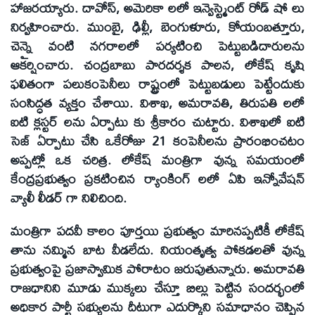
హాజరయ్యారు. దావోస్, అమెరికా లలో ఇన్వెస్ట్మెంట్ రోడ్ షో లు
నిర్వహించారు. ముంబై, ఢిల్లీ, బెంగుళూరు, కోయంబత్తూరు,
చెన్నై వంటి నగరాలలో పర్యటించి పెట్టుబడిదారులను
ఆకర్షించారు. చంద్రబాబు పారదర్శక పాలన, లోకేష్ కృషి
ఫలితంగా పలుకంపెనీలు రాష్ట్రంలో పెట్టుబడులు పెట్టేందుకు
సంసిద్ధత వ్యక్తం చేశాయి. విశాఖ, అమరావతి, తిరుపతి లలో
ఐటి క్లస్టర్ లను ఏర్పాటు కు శ్రీకారం చుట్టారు. విశాఖలో ఐటి
సెజ్ ఏర్పాటు చేసి ఒకేరోజు 21 కంపెనీలను ప్రారంభించటం
అప్పట్లో ఒక చరిత్ర. లోకేష్ మంత్రిగా వున్న సమయంలో
కేంద్రప్రభుత్వం ప్రకటించిన ర్యాంకింగ్ లలో ఏపి ఇన్నోవేషన్
వ్యాలీ లీడర్ గా నిలిచింది.
మంత్రిగా పదవీ కాలం పూర్తయి ప్రభుత్వం మారినప్పటికీ లోకేష్
తాను నమ్మిన బాట వీడలేదు. నియంతృత్వ పోకడలతో వున్న
ప్రభుత్వంపై ప్రజాస్వామిక పోరాటం జరుపుతున్నారు. అమరావతి
రాజధానిని మూడు ముక్కలు చేస్తూ బిల్లు పెట్టిన సందర్భంలో
అధికార పార్టీ సభ్యులను దీటుగా ఎదుర్కొని సమాధానం చెప్పిన