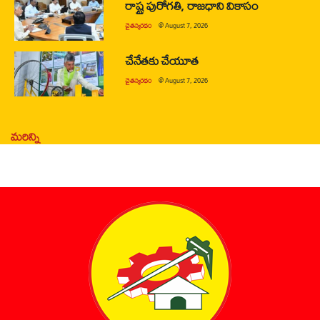
రాష్ట్ర పురోగతి, రాజధాని వికాసం
చైతన్యరధం
@
August 7, 2026
చేనేతకు చేయూత
చైతన్యరధం
@
August 7, 2026
మరిన్ని