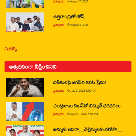
చైతన్యరధం
@
August 7, 2026
ఉత్తరాంధ్రలో జోష్
చైతన్యరధం
@
August 3, 2026
మరిన్ని
అత్యధికంగా వీక్షించినవి
దళితులపై జగన్‌ది కపట ప్రేమ!
చైతన్యరధం
@
July 9, 2026 6:00 AM
చంద్రబాబు విజన్‌తో విద్యుత్ ధగధగలు
చైతన్యరధం
@
April 29, 2026 7:10 AM
అమ్మకు ఆసరా…చెల్లెమ్మలకు భరోసా…