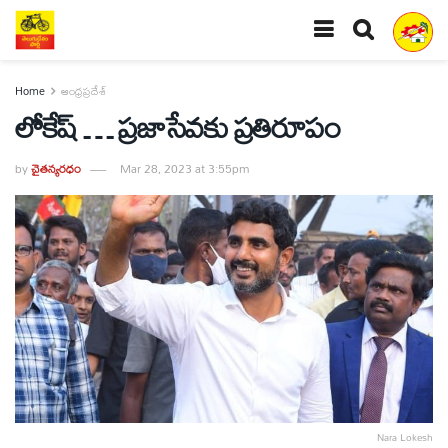
Home
ఆంధ్రప్రదేశ్
లోకేష్ … ప్రజాసేవకు ప్రతిరూపం
by
చైతన్యరధం
Mar 28, 2023 at 3:55pm
Nara Lokesh