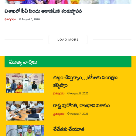
విశాఖలో పీవీ సింధు అకాడమీకి శంకుస్థాపన
చైతన్యరధం
@
August 6, 2026
LOAD MORE
ముఖ్య వార్తలు
చట్టం చేస్తున్నాం…బీసీలకు సంరక్షణ
కల్పిస్తాం
చైతన్యరధం
@
August 8, 2026
రాష్ట్ర పురోగతి, రాజధాని వికాసం
చైతన్యరధం
@
August 7, 2026
చేనేతకు చేయూత