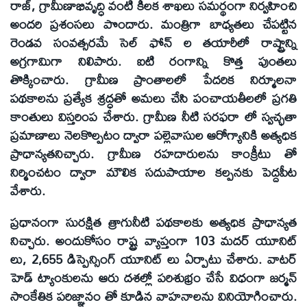
రాజ్, గ్రామీణాభివృద్ధి వంటి కీలక శాఖలు సమర్థంగా నిర్వహించి
అందరి ప్రశంసలు పొందారు. మంత్రిగా బాధ్యతలు చేపట్టిన
రెండవ సంవత్సరమే సెల్ ఫోన్ ల తయారీలో రాష్ట్రాన్ని
అగ్రగామిగా నిలిపారు. ఐటి రంగాన్ని కొత్త పుంతలు
తొక్కించారు. గ్రామీణ ప్రాంతాలలో పేదరిక నిర్మూలనా
పథకాలను ప్రత్యేక శ్రద్ధతో అమలు చేసి పంచాయతీలలో ప్రగతి
కాంతులు విస్తరింప చేశారు. గ్రామీణ నీటి సరఫరా లో స్వచ్ఛతా
ప్రమాణాలు నెలకొల్పటం ద్వారా పల్లెవాసుల ఆరోగ్యానికి అత్యధిక
ప్రాధాన్యతనిచ్చారు. గ్రామీణ రహదారులను కాంక్రీటు తో
నిర్మించటం ద్వారా మౌలిక సదుపాయాల కల్పనకు పెద్దపీట
వేశారు.
ప్రధానంగా సురక్షిత త్రాగునీటి పథకాలకు అత్యధిక ప్రాధాన్యత
నిచ్చారు. అందుకోసం రాష్ట్ర వ్యాప్తంగా 103 మదర్ యూనిట్
లు, 2,655 డిస్పెన్సింగ్ యూనిట్ లు ఏర్పాటు చేశారు. వాటర్
హెడ్ ట్యాంకులను ఆరు దశల్లో పరిశుభ్రం చేసే విధంగా జర్మన్
సాంకేతిక పరిజ్ఞానం తో కూడిన వాహనాలను వినియోగించారు.