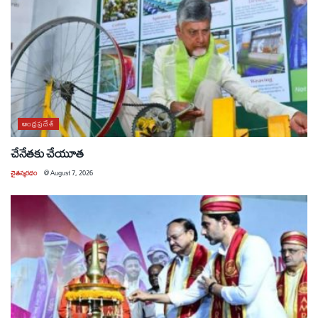
ఆంధ్రప్రదేశ్
చేనేతకు చేయూత
చైతన్యరధం
@
August 7, 2026