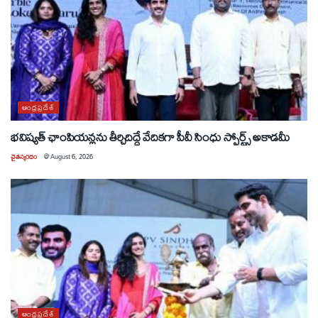
ఆంధ్రప్రదేశ్
భవిష్యత్ ఛాంపియన్లను తీర్చిదిద్దే వేదికగా పీవీ సింధు స్పోర్ట్స్ అకాడమీ
చైతన్యరధం
@
August 6, 2026
ఆంధ్రప్రదేశ్