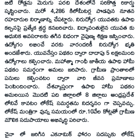
బిటి రోడ్లను మెరుగు పరచి దేశంలోనే సరికొత్త రికార్డు
సృష్టించారు. మరో 4,286 కిలోమీటర్ల పొడవున నూతన
రహదారుల నిర్మాణాన్ని చేపట్టారు. నిరుద్యోగ యువతకు ఉపాధి
కల్పనపై ప్రత్యేక శ్రద్ధ కనబరిచారు. విద్యావంతులైన యువత కు
ఆధునిక అవసరాలకు తగిన విధంగా నైపుణ్య శిక్షణ ఇప్పించారు.
ఉద్యోగం లభించే వరకు వారందరికీ నిరుద్యోగ భృతి
అందజేశారు. యువనేస్తం పథకం ద్వారా దాదాపు 5 లక్షలమంది
ఉద్యోగాలు కల్పించారు. మహాత్మా గాంధీ జాతీయ ఉపాధి హామీ
పథకం సమర్థంగా అమలు జరిపారు. గ్రామీణ ప్రాంతాలలో
పనులు కల్పించటం ద్వారా వారి జీవన ప్రమాణాలు
పెంపిందించారు. దేశవ్యాప్తంగా ఉపాధి హామీ పథకం
అమలయిన మొదటి పది జిల్లాలలో 8 జిల్లాలు ఆంధ్రప్రదేశ్
లోనివే కావటం లోకేష్ సమర్ధతను నిదర్శనం గా చెప్పవచ్చు.
లోకేష్ మంత్రిగా వున్న సమయంలో రూ.10వేల కోట్లతో గ్రామీణ
మౌలిక సదుపాయాలు అభివృద్ధి పరిచారు.
చైనా లో జరిగిన ఎకనామిక్ ఫోరం సదస్సుకు లోకేష్