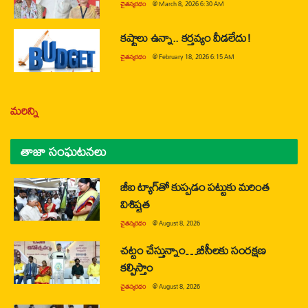
చైతన్యరధం
@
March 8, 2026 6:30 AM
కష్టాలు ఉన్నా.. కర్తవ్యం వీడలేదు!
చైతన్యరధం
@
February 18, 2026 6:15 AM
మరిన్ని
తాజా సంఘటనలు
జీఐ ట్యాగ్‌తో కుప్పడం పట్టుకు మరింత
విశిష్టత
చైతన్యరధం
@
August 8, 2026
చట్టం చేస్తున్నాం…బీసీలకు సంరక్షణ
కల్పిస్తాం
చైతన్యరధం
@
August 8, 2026