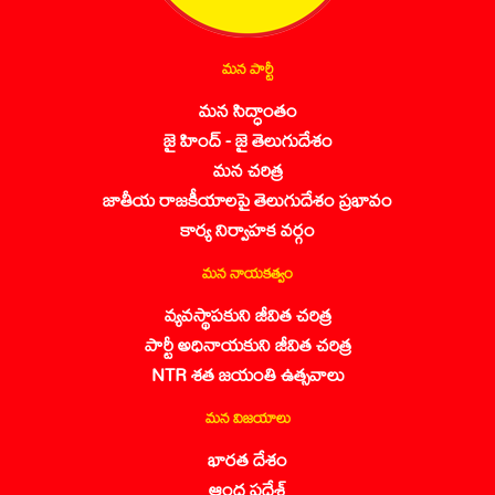
మన పార్టీ
మన సిద్ధాంతం
జై హింద్ - జై తెలుగుదేశం
మన చరిత్ర
జాతీయ రాజకీయాలపై తెలుగుదేశం ప్రభావం
కార్య నిర్వాహక వర్గం
మన నాయకత్వం
వ్యవస్థాపకుని జీవిత చరిత్ర
పార్టీ అధినాయకుని జీవిత చరిత్ర
NTR శత జయంతి ఉత్సవాలు
మన విజయాలు
భారత దేశం
ఆంధ్ర ప్రదేశ్