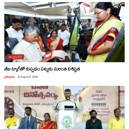
ఆంధ్రప్రదేశ్
జీఐ ట్యాగ్‌తో కుప్పడం పట్టుకు మరింత విశిష్టత
చైతన్యరధం
@
August 8, 2026