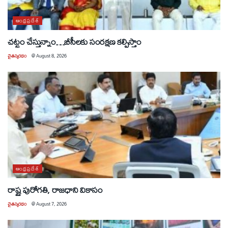
ఆంధ్రప్రదేశ్
చట్టం చేస్తున్నాం…బీసీలకు సంరక్షణ కల్పిస్తాం
చైతన్యరధం
@
August 8, 2026
ఆంధ్రప్రదేశ్
రాష్ట్ర పురోగతి, రాజధాని వికాసం
చైతన్యరధం
@
August 7, 2026