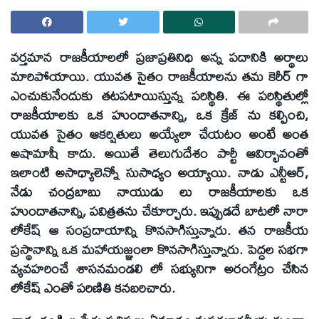
వర్తమాన రాజకీయాలలో ప్రజాప్రతినిధి అన్న పదానికి అర్థాలు
మారిపోయాయి. యువత సైతం రాజకీయాలను తమ కెరీర్ గా
ఎంచుకునేందుకు తటపటాయిస్తున్న పరిస్థితి. ఈ పరిస్థితుల్లో
రాజకీయాలకు ఒక హుందాతనాన్ని, ఒక క్రేజ్ ను కల్పించి,
యువత సైతం ఆకర్షితులు అయ్యేలా చేయటం అంటే అంత
అషామాషీ కాదు. అయితే తెలుగుదేశం పార్టీ ఆవిర్భావంతో
ఇలాంటి అసాధ్యాలెన్నో సుసాధ్యం అయ్యాయి. నాడు ఎన్టీఆర్,
నేడు చంద్రబాబు నాయుడు లు రాజకీయాలకు ఒక
హుందాతనాన్ని, పవిత్రతను చేకూర్చారు. ఇప్పుడదే బాటలో నారా
లోకేష్ ఆ సంప్రదాయాన్ని కొనసాగిస్తున్నారు. తన రాజకీయ
ప్రస్థానాన్ని ఒక మహాయజ్ఞంలా కొనసాగిస్తున్నారు. పెద్దల సభగా
వ్యవహరించే శాసనమండలి లో సభ్యునిగా అరంగేట్రం చేసిన
లోకేష్ ఎంతో పరిణితి కనబరిచారు.