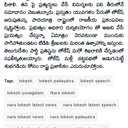
ధీశాలి. తన పై ప్రత్యర్ధులు చేసే విమర్శలకు పని తీరులోనే
సమాధానం చెబుతున్నారు. ప్రస్తుతం యువగళం పేరుతో లోకేష్
జరుపుతున్న పాదయాత్ర రాష్ట్రంలో రాజకీయ ప్రకంపనలు
సృష్టిస్తోంది. ప్రభుత్వం అధికార దుర్వినియోగం తో అణచి వేసే
ప్రయత్నం చేస్తున్నా ఏమాత్రం వెరవకుండా ముందుకు
సాగిపోతుండటం టిడిపి శ్రేణులకు మరింత ఉత్సాహాన్ని ఇస్తుంది.
తెలుగుదేశం పార్టీ ప్రతిష్టను లోకేష్ మరో శిఖరానికి చేర్చడంలో
సఫలీకృతులయ్యారు. లోకేష్ మళ్లీ చట్టసభలో అడుగుపెట్టే
శుభగడియ కోసం రాష్ట్ర ప్రజానీకం ఎదురుచూస్తోంది.
Tags:
lokesh
lokesh padayatra
lokesh speech
lokesh yuvagalam
Nara lokesh
nara lokesh latest news
nara lokesh latest speech
nara lokesh news
nara lokesh padayatra