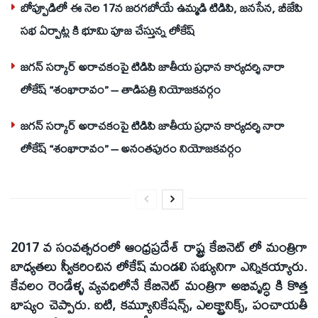
బోప్పూడిలో ఈ నెల 17న జరగబోయే ఉమ్మడి టిడిపి, జనసేన, బీజేపి
సభ ఏర్పాట్ల కి భూమి పూజ చేస్తున్న లోకేష్
జగన్ సర్కార్ అరాచకంపై టిడిపి జాతీయ ప్రధాన కార్యదర్శి నారా
లోకేష్ “శంఖారావం” – తాడిపత్రి నియోజకవర్గం
జగన్ సర్కార్ అరాచకంపై టిడిపి జాతీయ ప్రధాన కార్యదర్శి నారా
లోకేష్ “శంఖారావం” – అనంతపురం నియోజకవర్గం
2017 వ సంవత్సరంలో ఆంధ్రప్రదేశ్ రాష్ట్ర కేబినెట్ లో మంత్రిగా
బాధ్యతలు స్వీకరించిన లోకేష్ మండలి సభ్యునిగా ఎన్నికయ్యారు.
కేవలం రెండేళ్ళ వ్యవధిలోనే కేబినెట్ మంత్రిగా అభివృద్ధి కి కొత్త
భాష్యం చెప్పారు. ఐటి, కమ్యూనికేషన్స్, ఎలక్ట్రానిక్స్, పంచాయతీ