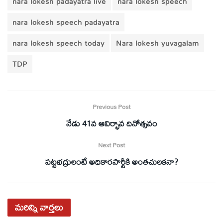
nara lokesh padayatra live
nara lokesh speech
nara lokesh speech padayatra
nara lokesh speech today
Nara lokesh yuvagalam
TDP
Previous Post
నేడు 41వ ఆవిర్భావ దినోత్సవం
Next Post
పట్టభద్రులంటే అధికారపార్టీకి అంతచులకనా?
మరిన్ని
వార్తలు