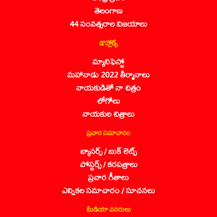
తెలంగాణ
44 సంవత్సరాల విజయాలు
డౌన్లోడ్స్
మ్యానిఫెస్టో
మహానాడు 2022 తీర్మానాలు
నాయకుడితో నా చిత్రం
లోగోలు
నాయకుల చిత్రాలు
ప్రచార సమాచారం
బ్యానర్స్ / బుక్ లెట్స్
పోస్టర్స్ / కరపత్రాలు
ప్రచార గీతాలు
ఎన్నికల సమాచారం / సూచనలు
మీడియా వనరులు