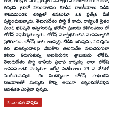
తాత, తండ్రి ల పేరు ప్రతిష్టలు ఏమాత్రం మసకబారనీయ కుండా,
తనదైన శైలిలో హుందాతనం కూడిన రాజకీయాలు నడిపి
శాసనమండలి చరిత్రలో తనకంటూ ఒక ప్రత్యేక పేజీ
సృష్టించుకున్నారు. తెలుగుదేశం పార్టీ కే కాదు, రాష్ట్రానికి సైతం
మంచి భవిష్యత్ ఇవ్వగలరన్న భరోసా ప్రజలకు కలిగించటం లో
లోకేష్ సఫలీకృతుల్యారు. లోకేష్ మూర్తీభవించిన మానవత్వానికి
ప్రతిరూపం. లోకేష్ బాట అభివృద్ధి. టిడిపి బరువును, పరువును
తన భుజస్కందాలపై వేసుకొని తెలుగునేల నలుచెరుగులా
కలియ తిరుగుతున్న అలుపెరుగని శ్రామికుడు లోకేష్.
తెలుగుదేశం పార్టీ జాతీయ ప్రధాన కార్యదర్శి నారా లోకేష్
శాసనమండలి సభ్యునిగా ఆరేళ్ల పదవీకాలం 29 వ తేదీతో
ముగియనున్నది. ఈ సందర్భంగా లోకేష్ సాధించిన
విజయాలతో మచ్చుకు కొన్ని అయినా చర్చించుకోవల్సిన
ఆవశ్యకత ఎంతైనా వున్నది.
సంబంధిత
వార్తలు