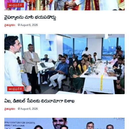
ఆంధ్రప్రదేశ్
వైఫల్యాలను చూసి భయపడొద్దు
చైతన్యరధం
@
August 6, 2026
ఆంధ్రప్రదేశ్
ఏఐ, డిజిటల్ సేవలకు చిరునామాగా విశాఖ
చైతన్యరధం
@
August 6, 2026