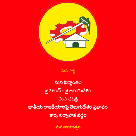
మన పార్టీ
మన సిద్ధాంతం
జై హింద్ - జై తెలుగుదేశం
మన చరిత్ర
జాతీయ రాజకీయాలపై తెలుగుదేశం ప్రభావం
కార్య నిర్వాహక వర్గం
మన నాయకత్వం