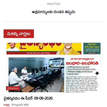
Next Post
అక్రమార్కులకు దండన తప్పదు
మరిన్ని
వార్తలు
చైతన్యరధం
చైతన్యరధం ఈ పేపర్ 09-08-2026
కార్యకర్త
@
August 9, 2026