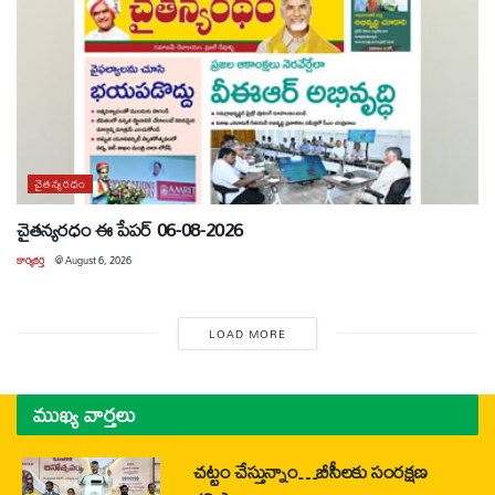
చైతన్యరధం
చైతన్యరధం ఈ పేపర్ 06-08-2026
కార్యకర్త
@
August 6, 2026
LOAD MORE
ముఖ్య వార్తలు
చట్టం చేస్తున్నాం…బీసీలకు సంరక్షణ