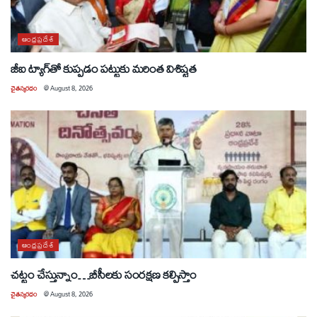
ఆంధ్రప్రదేశ్
జీఐ ట్యాగ్‌తో కుప్పడం పట్టుకు మరింత విశిష్టత
చైతన్యరధం
@
August 8, 2026
ఆంధ్రప్రదేశ్
చట్టం చేస్తున్నాం…బీసీలకు సంరక్షణ కల్పిస్తాం
చైతన్యరధం
@
August 8, 2026