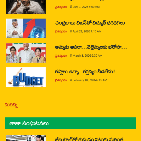
చైతన్యరధం
@
July 9, 2026 6:00 AM
చంద్రబాబు విజన్‌తో విద్యుత్ ధగధగలు
చైతన్యరధం
@
April 29, 2026 7:10 AM
అమ్మకు ఆసరా…చెల్లెమ్మలకు భరోసా…
చైతన్యరధం
@
March 8, 2026 6:30 AM
కష్టాలు ఉన్నా.. కర్తవ్యం వీడలేదు!
చైతన్యరధం
@
February 18, 2026 6:15 AM
మరిన్ని
తాజా సంఘటనలు
జీఐ ట్యాగ్‌తో కుప్పడం పట్టుకు మరింత