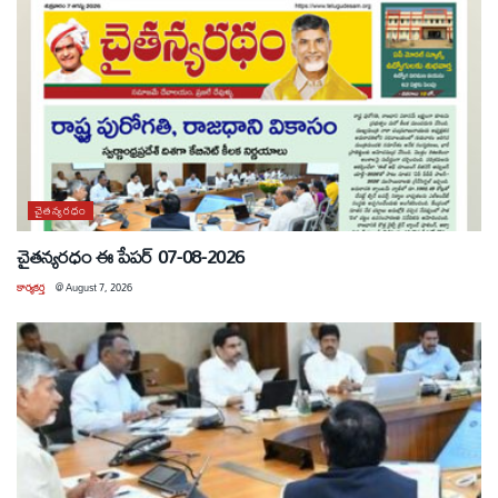
చైతన్యరధం
చైతన్యరధం ఈ పేపర్ 07-08-2026
కార్యకర్త
@
August 7, 2026