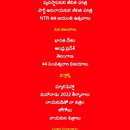
వ్యవస్థాపకుని జీవిత చరిత్ర
పార్టీ అధినాయకుని జీవిత చరిత్ర
NTR శత జయంతి ఉత్సవాలు
మన విజయాలు
భారత దేశం
ఆంధ్ర ప్రదేశ్
తెలంగాణ
44 సంవత్సరాల విజయాలు
డౌన్లోడ్స్
మ్యానిఫెస్టో
మహానాడు 2022 తీర్మానాలు
నాయకుడితో నా చిత్రం
లోగోలు
నాయకుల చిత్రాలు
ప్రచార సమాచారం