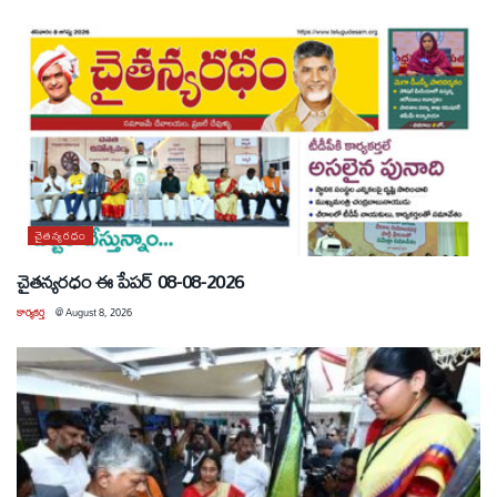
చైతన్యరధం
చైతన్యరధం ఈ పేపర్ 08-08-2026
కార్యకర్త
@
August 8, 2026