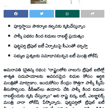
పూర్తిస్థాయి సౌకర్యాల కల్పనకు కృషిచేస్తున్నాం
సాస్కీ పథకం కింద నిధులు రాబట్టే ప్రయత్నం
పుట్టపర్తి ట్రిపుల్ ఐటీ ఏర్పాటుపై సీఎంతో చర్చిస్తా
సభ్యుల ప్రశ్నలకు సమాధానమిచ్చిన ఐటీ మంత్రి లోకేష్
అమరావతి (చైతన్య రథం): “రాష్ట్రంలోని నాలుగు ట్రిపుల్ ఐటిల్లో
శాశ్వత సదుపాయాలకు అవసరమైన నిధుల కోసం ఆర్థిక
మంత్రితో మాట్లాడాం. ఇందుకోసం కేంద్రం కొత్తగా సాస్కీ స్కీమ్
తీసుకొచ్చింది. డీపీఆర్‌లు తయారు చేసి సాస్కీ కింద నిధులు
రాబట్టేందుకు కృషి చేస్తున్నాం” అని రాష్ట్ర విద్య, ఐటీ, ఎలక్ట్రానిక్స్
మంత్రి నారా లోకేష్ పేర్కొన్నారు. పుట్టపర్తిలో ట్రిపుల్ ఐటీ