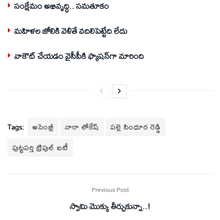
సంక్షేమం అభివృద్ధి.. సమతూకం
మహిళల జోలికి వెళితే వదిలిపెట్టేది లేదు
వాకౌట్ చేయడం వైసీపీకి ఫ్యాషన్‌గా మారింది
Tags:
అసెంబ్లీ
నారా లోకేష్
పల్లె సింధూర రెడ్డి
పుట్టపర్తి ట్రిపుల్ ఐటీ
Previous Post
స్వామి మొక్కు తీర్చుకున్నా..!