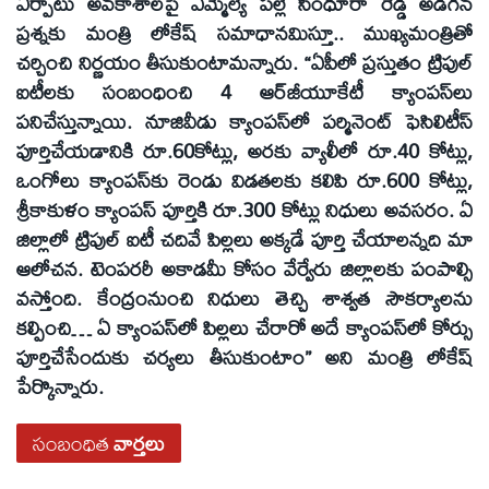
ఏర్పాటు అవకాశాలపై ఎమ్మెల్యే పల్లె సింధూరా రెడ్డి అడిగిన
ప్రశ్నకు మంత్రి లోకేష్ సమాధానమిస్తూ.. ముఖ్యమంత్రితో
చర్చించి నిర్ణయం తీసుకుంటామన్నారు. “ఏపీలో ప్రస్తుతం ట్రిపుల్
ఐటీలకు సంబంధించి 4 ఆర్‌జీయూకేటీ క్యాంపస్‌లు
పనిచేస్తున్నాయి. నూజివీడు క్యాంపస్‌లో పర్మినెంట్ ఫెసిలిటీస్
పూర్తిచేయడానికి రూ.60కోట్లు, అరకు వ్యాలీలో రూ.40 కోట్లు,
ఒంగోలు క్యాంపస్‌కు రెండు విడతలకు కలిపి రూ.600 కోట్లు,
శ్రీకాకుళం క్యాంపస్ పూర్తికి రూ.300 కోట్లు నిధులు అవసరం. ఏ
జిల్లాలో ట్రిపుల్ ఐటీ చదివే పిల్లలు అక్కడే పూర్తి చేయాలన్నది మా
ఆలోచన. టెంపరరీ అకాడమీ కోసం వేర్వేరు జిల్లాలకు పంపాల్సి
వస్తోంది. కేంద్రంనుంచి నిధులు తెచ్చి శాశ్వత సౌకర్యాలను
కల్పించి… ఏ క్యాంపస్‌లో పిల్లలు చేరారో అదే క్యాంపస్‌లో కోర్సు
పూర్తిచేసేందుకు చర్యలు తీసుకుంటాం” అని మంత్రి లోకేష్
పేర్కొన్నారు.
సంబంధిత
వార్తలు