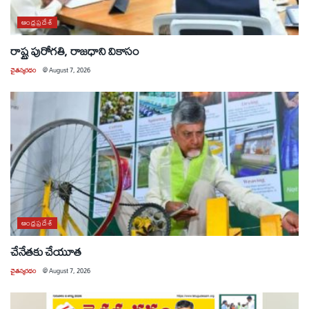
ఆంధ్రప్రదేశ్
రాష్ట్ర పురోగతి, రాజధాని వికాసం
చైతన్యరధం
@
August 7, 2026
ఆంధ్రప్రదేశ్
చేనేతకు చేయూత
చైతన్యరధం
@
August 7, 2026