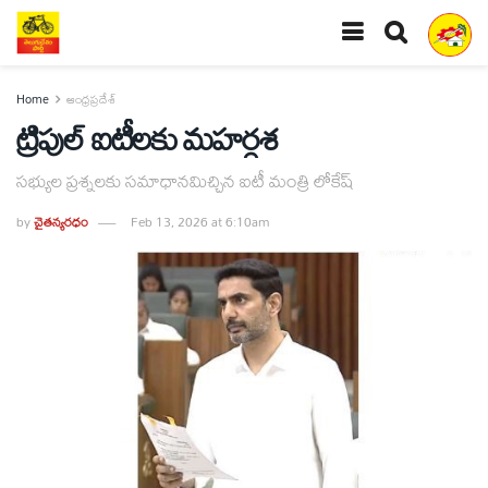
Home
ఆంధ్రప్రదేశ్
ట్రిపుల్ ఐటీలకు మహర్దశ
సభ్యుల ప్రశ్నలకు సమాధానమిచ్చిన ఐటీ మంత్రి లోకేష్
by
చైతన్యరధం
Feb 13, 2026 at 6:10am