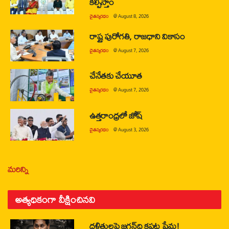
కల్పిస్తాం
చైతన్యరధం
@
August 8, 2026
రాష్ట్ర పురోగతి, రాజధాని వికాసం
చైతన్యరధం
@
August 7, 2026
చేనేతకు చేయూత
చైతన్యరధం
@
August 7, 2026
ఉత్తరాంధ్రలో జోష్
చైతన్యరధం
@
August 3, 2026
మరిన్ని
అత్యధికంగా వీక్షించినవి
దళితులపై జగన్‌ది కపట ప్రేమ!