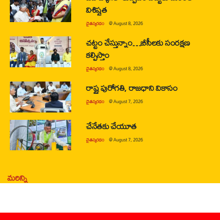
విశిష్టత
చైతన్యరధం
@
August 8, 2026
చట్టం చేస్తున్నాం…బీసీలకు సంరక్షణ
కల్పిస్తాం
చైతన్యరధం
@
August 8, 2026
రాష్ట్ర పురోగతి, రాజధాని వికాసం
చైతన్యరధం
@
August 7, 2026
చేనేతకు చేయూత
చైతన్యరధం
@
August 7, 2026
మరిన్ని