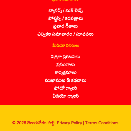
బ్యానర్స్ / బుక్ లెట్స్
పోస్టర్స్ / కరపత్రాలు
ప్రచార గీతాలు
ఎన్నికల సమాచారం / సూచనలు
మీడియా వనరులు
పత్రికా ప్రకటనలు
ప్రసంగాలు
కార్యక్రమాలు
ముఖాముఖి & కథనాలు
ఫోటో గ్యాలరీ
వీడియో గ్యాలరీ
© 2026 తెలుగుదేశం పార్టీ.
Privacy Policy |
Terms Conditions.