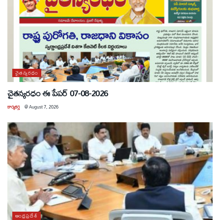
చైతన్యరధం
చైతన్యరధం ఈ పేపర్ 07-08-2026
కార్యకర్త
@
August 7, 2026
ఆంధ్రప్రదేశ్