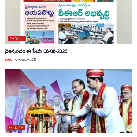
చైతన్యరధం
చైతన్యరధం ఈ పేపర్ 06-08-2026
కార్యకర్త
@
August 6, 2026
ఆంధ్రప్రదేశ్