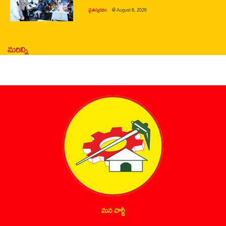
చైతన్యరధం
@
August 6, 2026
మరిన్ని
మన పార్టీ