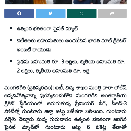
ఉత్కంఠ భరితంగా ఫైనల్‌ మ్యాచ్‌
విజేతలకు బహుమతులు అందజేసిన భారత మాజీ క్రికెటర్‌
అంబటి రాయుడు
ప్రథమ బహుమతి రూ. 3 లక్షలు, ద్వితీయ బహుమతి రూ.
2 లక్షలు, తృతీయ బహుమతి రూ. లక్ష
మంగళగిరి (చైతన్యరథం): ఐటీ, విద్య శాఖల మంత్రి నారా లోకేష్‌
జన్మదినోత్సవాన్ని పురస్కరించుకోని మంగళగిరి అంతర్జాతీయ
క్రికెట్‌ స్టేడియంలో జరుగుతున్న ప్రీమియర్‌ లీగ్‌, సీజన్‌-3
పోటీల్లో గుంటూరు జిల్లా జట్టు విజేతగా నిలిచింది. గుంటూరు
వర్సెస్‌ నెల్లూరు మధ్య గురువారం ఉత్కంత భరితంగా జరిగిన
ఫైనల్‌ మ్యాచ్‌లో గుంటూరు జట్టు 6 వికెట్ల తేడాతో