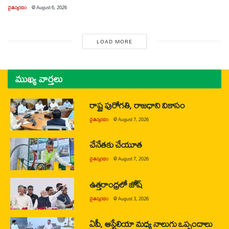
చైతన్యరధం
@
August 6, 2026
LOAD MORE
ముఖ్య వార్తలు
రాష్ట్ర పురోగతి, రాజధాని వికాసం
చైతన్యరధం
@
August 7, 2026
చేనేతకు చేయూత
చైతన్యరధం
@
August 7, 2026
ఉత్తరాంధ్రలో జోష్
చైతన్యరధం
@
August 3, 2026
ఏపీ, ఆస్ట్రేలియా మధ్య నాలుగు ఒప్పందాలు