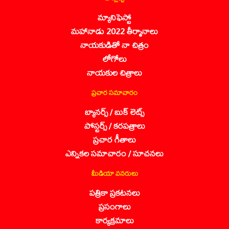
మ్యానిఫెస్టో
మహానాడు 2022 తీర్మానాలు
నాయకుడితో నా చిత్రం
లోగోలు
నాయకుల చిత్రాలు
ప్రచార సమాచారం
బ్యానర్స్ / బుక్ లెట్స్
పోస్టర్స్ / కరపత్రాలు
ప్రచార గీతాలు
ఎన్నికల సమాచారం / సూచనలు
మీడియా వనరులు
పత్రికా ప్రకటనలు
ప్రసంగాలు
కార్యక్రమాలు