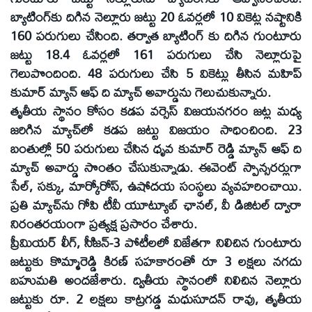
బ్యాటింగ్‌కు దిగిన నెల్లూరు జట్టు 20 ఓవర్లలో 10 వికెట్ల నష్టానికి
160 పరుగులు చేసింది. తర్వాత బ్యాటింగ్‌ కు దిగిన గుంటూరు
జట్టు 18.4 ఓవర్లలో 161 పరుగులు చేసి నెల్లూరుపై
గెలుపొందింది. 48 పరుగులు చేసి 5 వికెట్లు తీసిన మహిప్‌
కుమార్‌ మ్యాన్‌ ఆఫ్‌ ది మ్యాచ్‌ అవార్డును గెలుచుకున్నారు.
తృతీయ స్థానం కోసం కడప వర్సెస్‌ విజయనగరం జట్ల మధ్య
జరిగిన మ్యాచ్‌లో కడప జట్టు విజయం సాధించింది. 23
బంతుల్లో 50 పరుగులు చేసిన ధృవ కుమార్‌ రెడ్డి మ్యాన్‌ ఆఫ్‌ ది
మ్యాచ్‌ అవార్డు సొంతం చేసుకున్నాడు. ఈవెంట్‌ స్పాన్సరర్లుగా
సేల్‌, సక్కు, మార్కోరోస్‌, ఉషోదయ సంస్థలు వ్యవహరించాయి.
ప్రతి మ్యాచ్‌ను గోపి టీవీ యూట్యూబ్‌ ఛానల్‌, వీ డిజిటల్‌ ద్వారా
నిరంతరయంగా ప్రత్యక్ష ప్రసారం చేశారు.
ప్రీమియర్‌ లీగ్‌, సీిజన్‌-3 పోటీలలో విజేతగా నిలిచిన గుంటూరు
జట్టుకు కొమ్మారెడ్డి కిరణ్‌ సహకారంతో రూ 3 లక్షలు నగదు
బహుమతి అందజేశారు. ద్వితీయ స్థానంలో నిలిచిన నెల్లూరు
జట్టుకు రూ. 2 లక్షలు కాట్రగడ్డ మధుసూదన్‌ రావు, తృతీయ