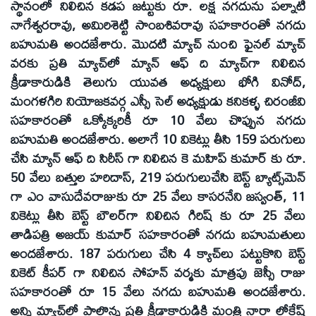
స్థానంలో నిలిచిన కడప జట్టుకు రూ. లక్ష నగదును పల్నాటి
నాగేశ్వరరావు, అమిరిశెట్టి సాంబశివరావు సహకారంతో నగదు
బహుమతి అందజేశారు. మొదటి మ్యాచ్‌ నుంచి ఫైనల్‌ మ్యాచ్‌
వరకు ప్రతి మ్యాచ్‌లో మ్యాన్‌ ఆఫ్‌ ది మ్యాచ్‌గా నిలిచిన
క్రీడాకారుడికి తెలుగు యువత అధ్యక్షులు భోగి వినోద్‌,
మంగళగిరి నియోజకవర్గ ఎస్సీ సెల్‌ అధ్యక్షుడు కనికళ్ళ చిరంజీవి
సహకారంతో ఒక్కోక్కరికీ రూ 10 వేలు చొప్పున నగదు
బహుమతి అందజేశారు. అలాగే 10 వికెట్లు తీసి 159 పరుగులు
చేసి మ్యాన్‌ ఆఫ్‌ ది సిరీస్‌ గా నిలిచిన కె మహిప్‌ కుమార్‌ కు రూ.
50 వేలు బత్తుల హరిదాస్‌, 219 పరుగులుచేసి బెస్ట్‌ బ్యాట్స్‌మెన్‌
గా ఎం వాసుదేవరాజుకు రూ 25 వేలు కాసరనేని జస్వంత్‌, 11
వికెట్లు తీసి బెస్ట్‌ బౌలర్‌గా నిలిచిన గిరిష్‌ కు రూ 25 వేలు
తాడిపత్రి అజయ్‌ కుమార్‌ సహకారంతో నగదు బహుమతులు
అందజేశారు. 187 పరుగులు చేసి 4 క్యాచ్‌లు పట్టుకొని బెస్ట్‌
వికెట్‌ కీపర్‌ గా నిలిచిన సోహన్‌ వర్మకు మాత్రపు జెస్సీ రాజు
సహకారంతో రూ 15 వేలు నగదు బహుమతి అందజేశారు.
అన్ని మ్యాచ్‌ల్లో పాల్గొన్న ప్రతి క్రీడాకారుడికి మంత్రి నారా లోకేష్‌