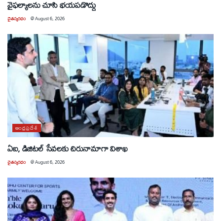
వైఫల్యాలను చూసి భయపడొద్దు
చైతన్యరధం
@
August 6, 2026
ఆంధ్రప్రదేశ్
ఏఐ, డిజిటల్ సేవలకు చిరునామాగా విశాఖ
చైతన్యరధం
@
August 6, 2026