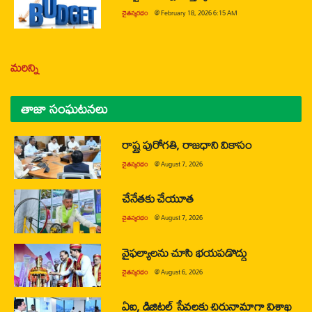
చైతన్యరధం
@
February 18, 2026 6:15 AM
మరిన్ని
తాజా సంఘటనలు
రాష్ట్ర పురోగతి, రాజధాని వికాసం
చైతన్యరధం
@
August 7, 2026
చేనేతకు చేయూత
చైతన్యరధం
@
August 7, 2026
వైఫల్యాలను చూసి భయపడొద్దు
చైతన్యరధం
@
August 6, 2026
ఏఐ, డిజిటల్ సేవలకు చిరునామాగా విశాఖ