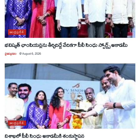
ఆంధ్రప్రదేశ్
భవిష్యత్ ఛాంపియన్లను తీర్చిదిద్దే వేదికగా పీవీ సింధు స్పోర్ట్స్ అకాడమీ
చైతన్యరధం
@
August 6, 2026
ఆంధ్రప్రదేశ్
విశాఖలో పీవీ సింధు అకాడమీకి శంకుస్థాపన