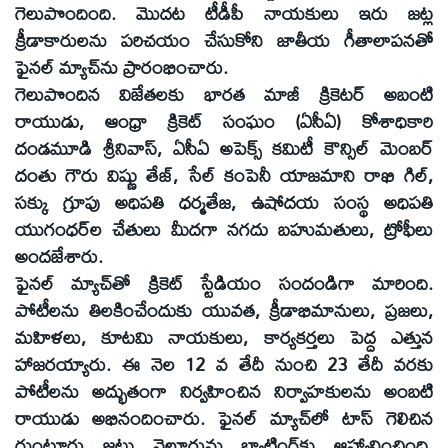
గెలుపొందింది. మొదట టీడీపీ నాయకులు ఇరు జట్ల
క్రీడాకారులను పరిచయం చేసుకోని జాతీయ గీతాలాపనతో
ఫైనల్‌ మ్యాచ్‌ను ప్రారంభించారు.
గెలుపొందిన విజేతలకు భారత మాజీ క్రికెటర్‌ అబంటి
రాయుడు, ఆంధ్రా క్రికెట్‌ సంఘం (ఏసీఏ) కోశాధికారి
దండమూడి శ్రీనివాస్‌, ఏసీఏ అపెక్స్‌ కమిటీ కౌన్సిల్‌ మెంబర్‌
దంతు గౌరు విష్ణు తేజ్‌, సేల్‌ కంపెనీ యాజమాని రాఖి గిల్‌,
సక్కు గ్రూపు అధిపతి ధర్మతేజ, ఉషోదయ సంస్థ అధిపతి
యుగంధర్‌ల చేతులు మీదగా నగదు బహుమతులు, ట్రోఫీలు
అందజేశారు.
ఫైనల్‌ మ్యాచ్‌తో క్రికెట్‌ స్టేడియం సందండిగా మారింది.
పోటీలను తిలకించేందుకు యువత, క్రీడాభిమానులు, ప్రజలు,
మహిళలు, కూటమి నాయకులు, కార్యకర్తలు పెద్ద ఎత్తున
హాజరయ్యారు. ఈ నెల 12 వ తేదీ నుంచి 23 తేదీ వరకు
పోటీలను అద్భుతంగా నిర్వహించిన నిర్వాహకులను అంబటి
రాయుడు అభినందించారు. ఫైనల్‌ మ్యాచ్‌లో టాస్‌ గెలిచిన
గుంటూరు జట్టు నెల్లూరును బ్యాటింగ్‌కు ఆహ్వానించింది.