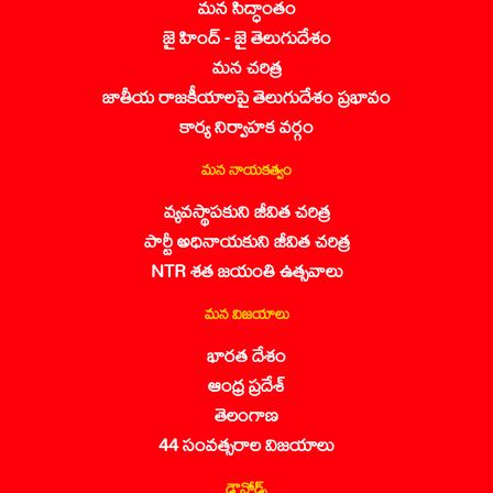
మన సిద్ధాంతం
జై హింద్ - జై తెలుగుదేశం
మన చరిత్ర
జాతీయ రాజకీయాలపై తెలుగుదేశం ప్రభావం
కార్య నిర్వాహక వర్గం
మన నాయకత్వం
వ్యవస్థాపకుని జీవిత చరిత్ర
పార్టీ అధినాయకుని జీవిత చరిత్ర
NTR శత జయంతి ఉత్సవాలు
మన విజయాలు
భారత దేశం
ఆంధ్ర ప్రదేశ్
తెలంగాణ
44 సంవత్సరాల విజయాలు
డౌన్లోడ్స్