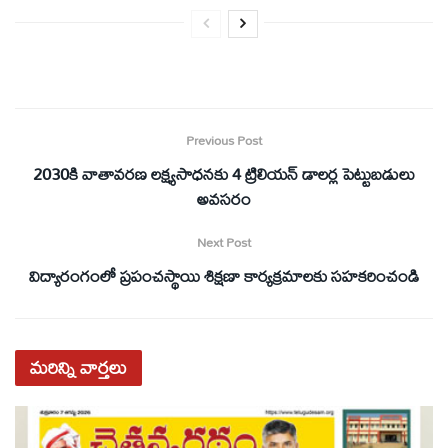
Previous Post
2030కి వాతావరణ లక్ష్యసాధనకు 4 ట్రిలియన్‌ డాలర్ల పెట్టుబడులు
అవసరం
Next Post
విద్యారంగంలో ప్రపంచస్థాయి శిక్షణా కార్యక్రమాలకు సహకరించండి
మరిన్ని
వార్తలు