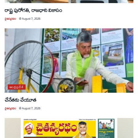
రాష్ట్ర పురోగతి, రాజధాని వికాసం
చైతన్యరధం
@
August 7, 2026
ఆంధ్రప్రదేశ్
చేనేతకు చేయూత
చైతన్యరధం
@
August 7, 2026