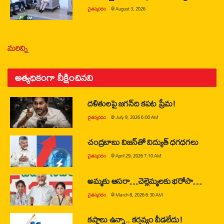
చైతన్యరధం
@
August 3, 2026
మరిన్ని
అత్యధికంగా వీక్షించినవి
దళితులపై జగన్‌ది కపట ప్రేమ!
చైతన్యరధం
@
July 9, 2026 6:00 AM
చంద్రబాబు విజన్‌తో విద్యుత్ ధగధగలు
చైతన్యరధం
@
April 29, 2026 7:10 AM
అమ్మకు ఆసరా…చెల్లెమ్మలకు భరోసా…
చైతన్యరధం
@
March 8, 2026 6:30 AM
కష్టాలు ఉన్నా.. కర్తవ్యం వీడలేదు!