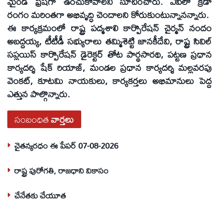
మైండ్‌ ఫ్రెష్‌గా ఉంచుకోవాలని సూచించారు. ఏపీలో క్రీడా
రంగం మరింతగా అభివృద్ధి చెందాలని కోరుకుంటున్నానన్నారు.
ఈ కార్యక్రమంలో రాష్ట్ర పద్మశాలి కార్పొరేషన్‌ చైర్మన్‌ నందం
అబద్దయ్య, టీటీడీ సభ్యురాలు తమ్మిశెట్టి జానకీదేవి, రాష్ట్ర సివిల్‌
సప్లయిస్‌ కార్పొరేషన్‌ డైరెక్టర్‌ తోట పార్థసారథి, పట్టణ ప్రధాన
కార్యదర్శి షేక్‌ రియాజ్‌, మండల ప్రధాన కార్యదర్శి మల్లవరపు
వెంకట్‌, కూటమి నాయకులు, కార్యకర్తలు అభిమానులు పెద్ద
ఎత్తున పాల్గొన్నారు.
సంబంధిత
వార్తలు
చైతన్యరధం ఈ పేపర్ 07-08-2026
రాష్ట్ర పురోగతి, రాజధాని వికాసం
చేనేతకు చేయూత