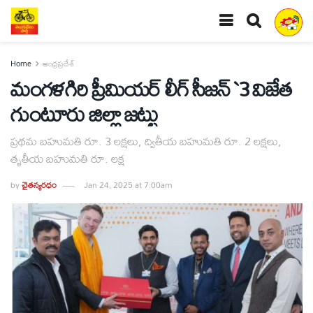
Home
ఆంధ్రప్రదేశ్
మంగళగిరి ప్రీమియర్‌ లీగ్‌ సీజన్‌ `3 విజేత
గుంటూరు జిల్లా జట్టు
ప్రథమ బహుమతి రూ. 3 లక్షలు, ద్వితీయ బహుమతి రూ. 2 లక్షలు,
తృతీయ బహుమతి రూ. లక్ష
by
చైతన్యరధం
Jan 24, 2025 at 7:00am