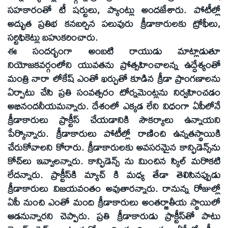
సహకారంతో టీ షర్టులు, ప్యాంట్లు అందజేశారు. పోటీల్లో
అద్భుత ప్రతిభ కనబర్చిన పలువురు క్రీడాకారులకు ట్రోఫీలు,
సర్టిఫికెట్లు బహుకరించారు.
ఈ సందర్భంగా అంబటి రాయుడు మాట్లాడుతూ
నియోజకవర్గంలోని యువతను ప్రోత్సహించాలన్న ఉద్దేశ్యంతో
మంత్రి నారా లోకేష్‌ ఎంతో ఖర్చుతో కూడిన క్రీడా ప్రాంగణాలను
ఏర్పాటు చేసి ప్రతి సంవత్సరం టోర్నమెంట్లను నిర్వహించడం
అభినందనీయమన్నారు. దేశంలో ఎక్కడ లేని విధంగా ఏపీలోనే
క్రీడాకారులు ప్రాక్టీస్‌ చేయడానికి సౌకర్యాలు ఉన్నాయని
పేర్కొన్నారు. క్రీడాకారులు పోటీల్లో రాణించి ఉన్నతస్థాయికి
చేరుకోవాలని కోరారు. క్రీడాకారులకు అవసరమైన కాన్ఫిడెన్స్‌ను
కోచ్‌లు ఇవ్వాలన్నారు. కాన్ఫిడెన్స్‌ ను మించిన స్కిల్‌ మరొకటి
లేదన్నారు. ప్రాక్టీస్‌కి మ్యాచ్‌ కి మధ్య తేడా తెలిసినప్పుడు
క్రీడాకారులు విజయవంతం అవుతారన్నారు. రానున్న రోజుల్లో
ఏపీ నుంచి ఎంతో మంది క్రీడాకారులు అంతర్జాతీయ స్థాయిలో
ఆడనున్నారని చెప్పారు. ప్రతి క్రీడాకారుడు ప్రాక్టీస్‌తో పాటు