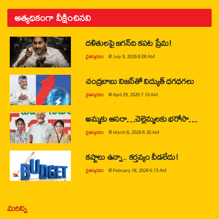
అత్యధికంగా వీక్షించినవి
దళితులపై జగన్‌ది కపట ప్రేమ!
చైతన్యరధం
@
July 9, 2026 6:00 AM
చంద్రబాబు విజన్‌తో విద్యుత్ ధగధగలు
చైతన్యరధం
@
April 29, 2026 7:10 AM
అమ్మకు ఆసరా…చెల్లెమ్మలకు భరోసా…
చైతన్యరధం
@
March 8, 2026 6:30 AM
కష్టాలు ఉన్నా.. కర్తవ్యం వీడలేదు!
చైతన్యరధం
@
February 18, 2026 6:15 AM
మరిన్ని