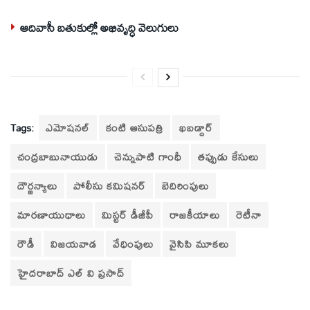
ఆదివాసీ బతుకుల్లో అభివృద్ధి వెలుగులు
Tags:
ఎమోషనల్‌
కంటి ఆసుపత్రి
ఖబడ్దార్
చంద్రబాబునాయుడు
చెన్నుపాటి గాంధీ
తప్పుడు కేసులు
దౌర్జన్యాలు
పోలీసు కమిషనర్‌
బెదిరింపులు
మారణాయుధాలు
మిస్టర్‌ డీజీపీ
రాజకీయాలు
రెటీనా
రౌడీ
విజయవాడ
వేధింపులు
వైసిపి మూకలు
హైదరాబాద్‌ ఎల్‌ వి ప్రసాద్‌