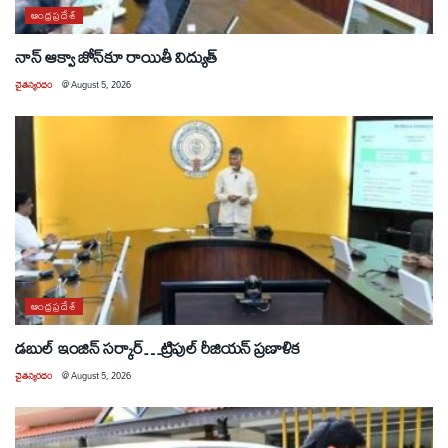
ఆంధ్రప్రదేశ్
నాన్ ఆక్వా జోన్‌కూ రాయితీ విద్యుత్
చైతన్యరధం
@
August 5, 2026
ఆంధ్రప్రదేశ్
డబుల్ ఇంజిన్ సర్కార్…ట్రిపుల్ రీజియన్ ప్రణాళిక
చైతన్యరధం
@
August 5, 2026