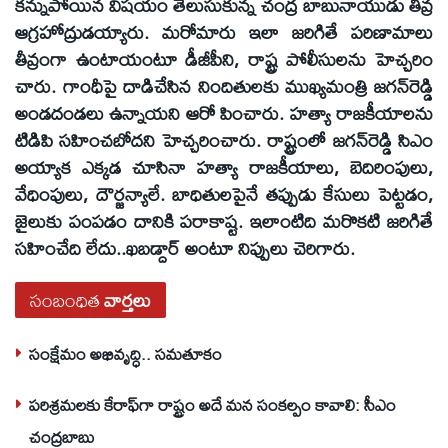
కన్నుపోయిన విషయం తెలుసుకున్న చంద్ర బాబునాయుడు తీవ్ర
ఆగ్రహోద్రుడయ్యారు. మరోమారు ఇలా జరిగితే పరిణామాలు
తీవ్రంగా ఉంటాయంటూ డీజీపీని, రాష్ట్ర పోలీసులను హెచ్చరిం
చారు. గాంధీపై దాడిచేసిన నిందితులకు ముఖ్యమంత్రి జగన్‌రెడ్డి
అండదండలు ఉన్నాయని ఆరో పించారు. హత్యా రాజకీయాలను
టిడిపి సహించబోదని హెచ్చరించారు. రాష్ట్రంలో జగన్‌రెడ్డి సిఎం
అయ్యాక ఎక్కడ చూసినా హత్యా రాజకీయాలు, బెదిరింపులు,
వేధింపులు, దౌర్జన్యాలే. బాధితులపైనే తప్పుడు కేసులు పెట్టడం,
జైలుకు పంపడం దానికి పరాకాష్ట. ఇలాంటిది మరొకటి జరిగితే
సహించేది లేదు..ఖబడ్దార్‌ అంటూ నిప్పులు చెరిగారు.
సంబంధిత
వార్తలు
సంక్షేమం అభివృద్ధి.. సమతూకం
పరిశ్రమలకు కేరాఫ్‌గా రాష్ట్రం అదే మన సంకల్పం కావాలి: సీఎం
చంద్రబాబు