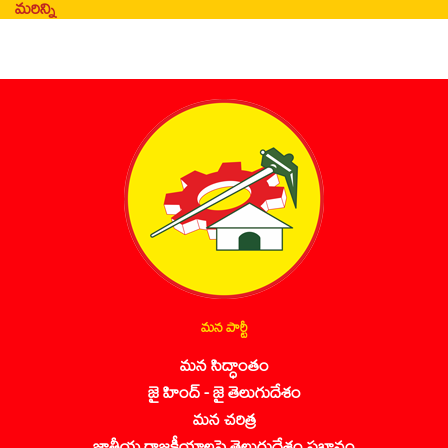
మరిన్ని
మన పార్టీ
మన సిద్ధాంతం
జై హింద్ - జై తెలుగుదేశం
మన చరిత్ర
జాతీయ రాజకీయాలపై తెలుగుదేశం ప్రభావం