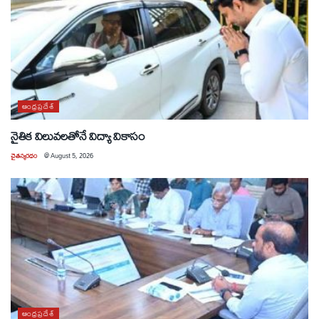
ఆంధ్రప్రదేశ్
నైతిక విలువలతోనే విద్యా వికాసం
చైతన్యరధం
@
August 5, 2026
ఆంధ్రప్రదేశ్