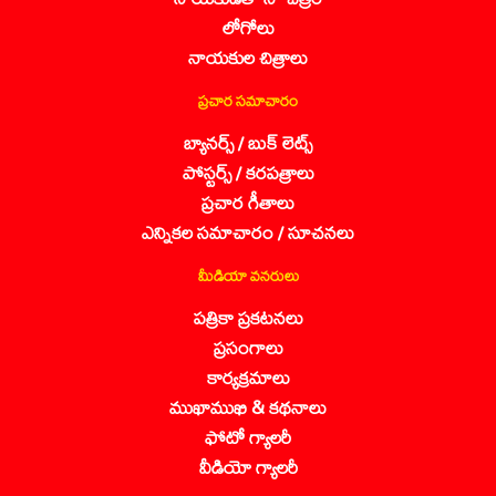
లోగోలు
నాయకుల చిత్రాలు
ప్రచార సమాచారం
బ్యానర్స్ / బుక్ లెట్స్
పోస్టర్స్ / కరపత్రాలు
ప్రచార గీతాలు
ఎన్నికల సమాచారం / సూచనలు
మీడియా వనరులు
పత్రికా ప్రకటనలు
ప్రసంగాలు
కార్యక్రమాలు
ముఖాముఖి & కథనాలు
ఫోటో గ్యాలరీ
వీడియో గ్యాలరీ