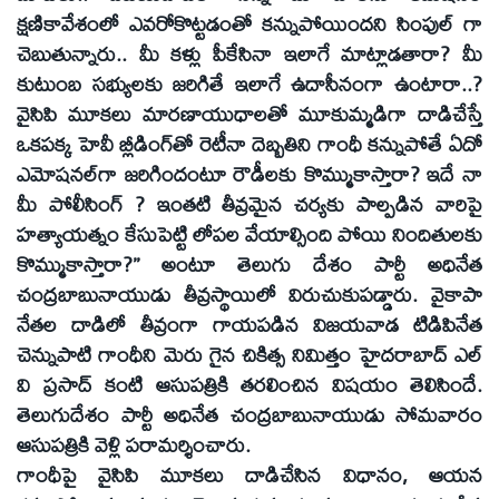
క్షణికావేశంలో ఎవరోకొట్టడంతో కన్నుపోయిందని సింపుల్‌ గా
చెబుతున్నారు.. మీ కళ్లు పీకేసినా ఇలాగే మాట్లాడతారా? మీ
కుటుంబ సభ్యులకు జరిగితే ఇలాగే ఉదాసీనంగా ఉంటారా..?
వైసిపి మూకలు మారణాయుధాలతో మూకుమ్మడిగా దాడిచేస్తే
ఒకపక్క హెవీ బ్లీడింగ్‌తో రెటీనా దెబ్బతిని గాంధీ కన్నుపోతే ఏదో
ఎమోషనల్‌గా జరిగిందంటూ రౌడీలకు కొమ్ముకాస్తారా? ఇదే నా
మీ పోలీసింగ్‌ ? ఇంతటి తీవ్రమైన చర్యకు పాల్పడిన వారిపై
హత్యాయత్నం కేసుపెట్టి లోపల వేయాల్సింది పోయి నిందితులకు
కొమ్ముకాస్తారా?’’ అంటూ తెలుగు దేశం పార్టీ అధినేత
చంద్రబాబునాయుడు తీవ్రస్థాయిలో విరుచుకుపడ్డారు. వైకాపా
నేతల దాడిలో తీవ్రంగా గాయపడిన విజయవాడ టిడిపినేత
చెన్నుపాటి గాంధీని మెరు గైన చికిత్స నిమిత్తం హైదరాబాద్‌ ఎల్‌
వి ప్రసాద్‌ కంటి ఆసుపత్రికి తరలించిన విషయం తెలిసిందే.
తెలుగుదేశం పార్టీ అధినేత చంద్రబాబునాయుడు సోమవారం
ఆసుపత్రికి వెళ్లి పరామర్శించారు.
గాంధీపై వైసిపి మూకలు దాడిచేసిన విధానం, ఆయన