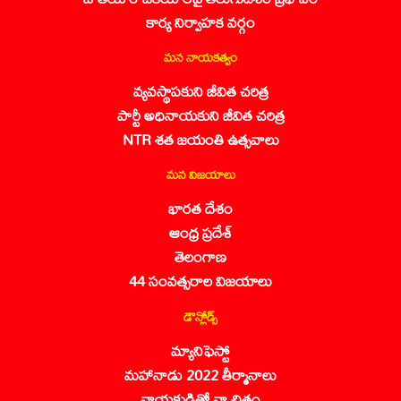
కార్య నిర్వాహక వర్గం
మన నాయకత్వం
వ్యవస్థాపకుని జీవిత చరిత్ర
పార్టీ అధినాయకుని జీవిత చరిత్ర
NTR శత జయంతి ఉత్సవాలు
మన విజయాలు
భారత దేశం
ఆంధ్ర ప్రదేశ్
తెలంగాణ
44 సంవత్సరాల విజయాలు
డౌన్లోడ్స్
మ్యానిఫెస్టో
మహానాడు 2022 తీర్మానాలు
నాయకుడితో నా చిత్రం