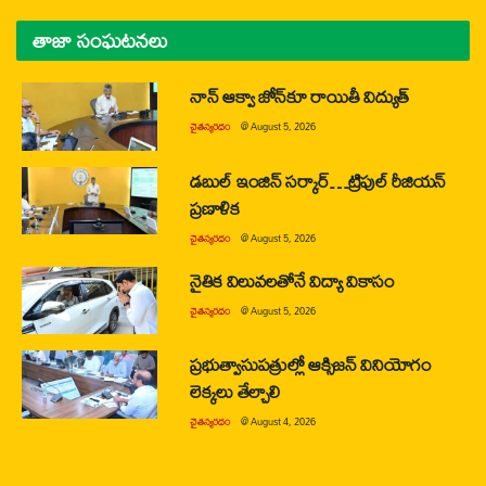
తాజా సంఘటనలు
నాన్ ఆక్వా జోన్‌కూ రాయితీ విద్యుత్
చైతన్యరధం
@
August 5, 2026
డబుల్ ఇంజిన్ సర్కార్…ట్రిపుల్ రీజియన్
ప్రణాళిక
చైతన్యరధం
@
August 5, 2026
నైతిక విలువలతోనే విద్యా వికాసం
చైతన్యరధం
@
August 5, 2026
ప్రభుత్వాసుపత్రుల్లో ఆక్సిజన్ వినియోగం
లెక్కలు తేల్చాలి
చైతన్యరధం
@
August 4, 2026