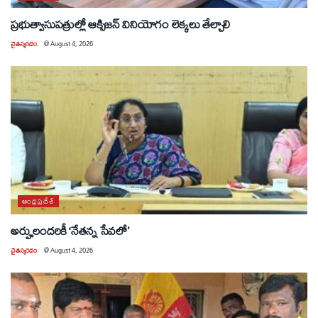
ప్రభుత్వాసుపత్రుల్లో ఆక్సిజన్ వినియోగం లెక్కలు తేల్చాలి
చైతన్యరధం
@
August 4, 2026
ఆంధ్రప్రదేశ్
అర్హులందరికీ ‘నేతన్న సేవలో’
చైతన్యరధం
@
August 4, 2026