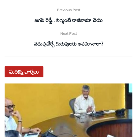
Previous Post
జగన్‌ రెడ్డీ.. సిగ్గుంటే రాజీనామా చెయ్‌
Next Post
చదువునేర్పే గురువులకు అవమానాలా?
మరిన్ని
వార్తలు