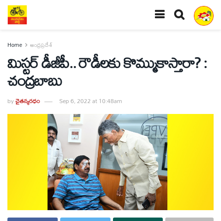
Home
ఆంధ్రప్రదేశ్
మిస్టర్‌ డీజీపీ.. రౌడీలకు కొమ్ముకాస్తారా? :
చంద్రబాబు
by
చైతన్యరధం
Sep 6, 2022 at 10:48am