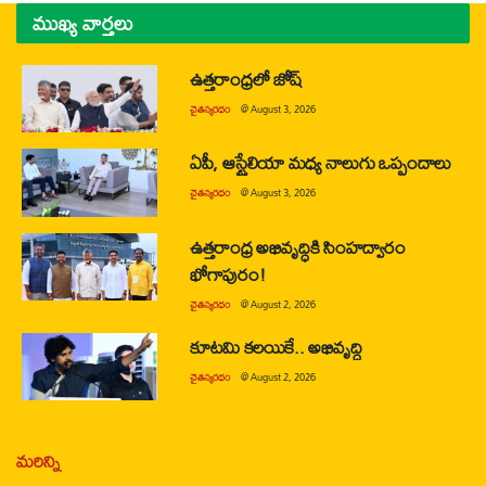
ముఖ్య వార్తలు
ఉత్తరాంధ్రలో జోష్
చైతన్యరధం
@
August 3, 2026
ఏపీ, ఆస్ట్రేలియా మధ్య నాలుగు ఒప్పందాలు
చైతన్యరధం
@
August 3, 2026
ఉత్తరాంధ్ర అభివృద్ధికి సింహద్వారం
భోగాపురం!
చైతన్యరధం
@
August 2, 2026
కూటమి కలయికే.. అభివృద్ధి
చైతన్యరధం
@
August 2, 2026
మరిన్ని