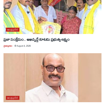
ఆంధ్రప్రదేశ్
ప్రజా సంక్షేమం.. అభివృద్ధే కూటమి ప్రభుత్వ లక్ష్యం
చైతన్యరధం
@
August 4, 2026
ఆంధ్రప్రదేశ్