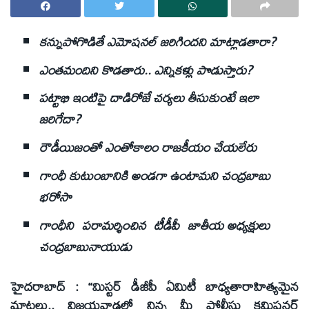
కన్నుపోగొడితే ఎమోషనల్‌ జరిగిందని మాట్లాడతారా?
ఎంతమందిని కొడతారు.. ఎన్నికళ్లు పొడుస్తారు?
పట్టాభి ఇంటిపై దాడిరోజే చర్యలు తీసుకుంటే ఇలా
జరిగేదా?
రౌడీయిజంతో ఎంతోకాలం రాజకీయం చేయలేరు
గాంధీ కుటుంబానికి అండగా ఉంటామని చంద్రబాబు
భరోసా
గాంధీని పరామర్శించిన టీడీపీ జాతీయ అధ్యక్షులు
చంద్రబాబునాయుడు
హైదరాబాద్‌ : ‘‘మిస్టర్‌ డీజీపీ ఏమిటీ బాధ్యతారాహిత్యమైన
మాటలు.. విజయవాడలో నిన్న మీ పోలీసు కమిషనర్‌