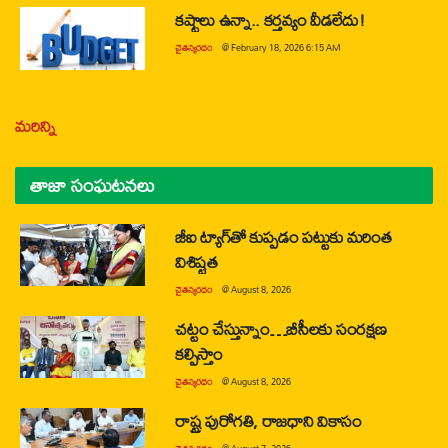
కష్టాలు ఉన్నా.. కర్తవ్యం వీడలేదు!
చైతన్యరధం
@
February 18, 2026 6:15 AM
మరిన్ని
తాజా సంఘటనలు
జీఐ ట్యాగ్‌తో కుప్పడం పట్టుకు మరింత
విశిష్టత
చైతన్యరధం
@
August 8, 2026
చట్టం చేస్తున్నాం…బీసీలకు సంరక్షణ
కల్పిస్తాం
చైతన్యరధం
@
August 8, 2026
రాష్ట్ర పురోగతి, రాజధాని వికాసం