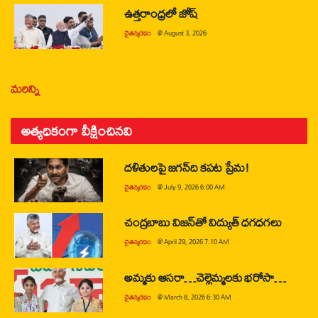
ఉత్తరాంధ్రలో జోష్
చైతన్యరధం
@
August 3, 2026
మరిన్ని
అత్యధికంగా వీక్షించినవి
దళితులపై జగన్‌ది కపట ప్రేమ!
చైతన్యరధం
@
July 9, 2026 6:00 AM
చంద్రబాబు విజన్‌తో విద్యుత్ ధగధగలు
చైతన్యరధం
@
April 29, 2026 7:10 AM
అమ్మకు ఆసరా…చెల్లెమ్మలకు భరోసా…
చైతన్యరధం
@
March 8, 2026 6:30 AM