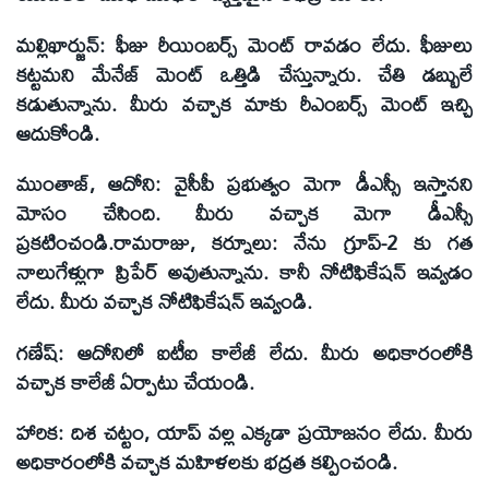
మల్లిఖార్జున్:
ఫీజు రీయింబర్స్ మెంట్ రావడం లేదు. ఫీజులు
కట్టమని మేనేజ్ మెంట్ ఒత్తిడి చేస్తున్నారు. చేతి డబ్బులే
కడుతున్నాను. మీరు వచ్చాక మాకు రీఎంబర్స్ మెంట్ ఇచ్చి
ఆదుకోండి.
ముంతాజ్, ఆదోని:
వైసీపీ ప్రభుత్వం మెగా డీఎస్సీ ఇస్తానని
మోసం చేసింది. మీరు వచ్చాక మెగా డీఎస్సీ
ప్రకటించండి.రామరాజు, కర్నూలు: నేను గ్రూప్-2 కు గత
నాలుగేళ్లుగా ప్రిపేర్ అవుతున్నాను. కానీ నోటిఫికేషన్ ఇవ్వడం
లేదు. మీరు వచ్చాక నోటిఫికేషన్ ఇవ్వండి.
గణేష్:
ఆదోనిలో ఐటీఐ కాలేజీ లేదు. మీరు అధికారంలోకి
వచ్చాక కాలేజీ ఏర్పాటు చేయండి.
హారిక:
దిశ చట్టం, యాప్ వల్ల ఎక్కడా ప్రయోజనం లేదు. మీరు
అధికారంలోకి వచ్చాక మహిళలకు భద్రత కల్పించండి.