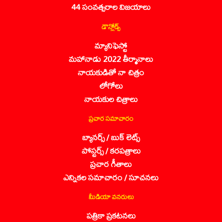
44 సంవత్సరాల విజయాలు
డౌన్లోడ్స్
మ్యానిఫెస్టో
మహానాడు 2022 తీర్మానాలు
నాయకుడితో నా చిత్రం
లోగోలు
నాయకుల చిత్రాలు
ప్రచార సమాచారం
బ్యానర్స్ / బుక్ లెట్స్
పోస్టర్స్ / కరపత్రాలు
ప్రచార గీతాలు
ఎన్నికల సమాచారం / సూచనలు
మీడియా వనరులు
పత్రికా ప్రకటనలు