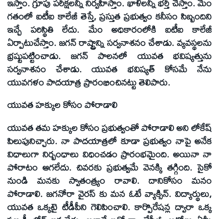
ఇస్తాం. గ్రూపు పరీక్షలన్నీ నిర్వహిస్తాం. ఖాళీలన్నీ భర్తీ చేస్తాం. మేం
గతంలో ఐటీఐ కాలేజీ తెస్తే, ప్రస్తుత ప్రభుత్వం కనీసం సిబ్బందిని
ఇచ్చే పరిస్థితి లేదు. మేం అధికారంలోకి ఐటీఐ కాలేజీ
ఏర్పాటుచేస్తాం. జగన్ రాష్ట్రాన్ని సర్వనాశనం చేశాడు. వ్యవస్థలను
భ్రష్టుపట్టించాడు. జగన్ పాలనలో యువత భవిష్యత్తును
సర్వనాశనం చేశాడు. యువత భవిష్యత్ కోసమే నేను
యువగళం పాదయాత్ర ప్రారంభించినట్టు తెలిపారు.
యువత హక్కుల కోసం పోరాడాలి
యువత తమ హక్కుల కోసం ప్రభుత్వంతో పోరాడాలి అని లోకేష్
పిలుపునిచ్చారు. నా పాదయాత్రలో కూడా ప్రభుత్వం నాపై అనేక
విధాలుగా నిర్బంధాలు విధించడం ప్రారంభమైంది. అయినా నా
పోరాటం ఆగలేదు. చివరకు ప్రభుత్వమే వెనక్కి తగ్గింది. సైకో
నుండి మనకు స్వాతంత్ర్యం రావాలి. దానికోసం మనం
పోరాడాలి. జగనోరా వైరస్ కు మన ఓటే వ్యాక్సిన్. విద్యార్థులు,
యువత ఒక్కటై టీడీపీని గెలిపించాలి. కార్పొరేషన్ల ద్వారా ఒక్క