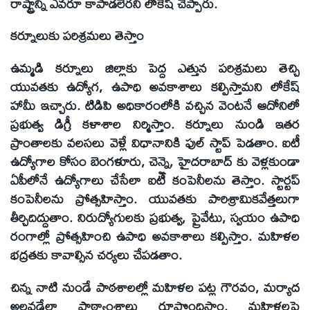
రాష్ట్రాన్ని ఎవరూ కాపాడలేరని లోకేష్ చెప్పారు.
కర్నూలుకు పరిశ్రమలు తెస్తాం
ఉమ్మడి కర్నూలు జిల్లాకు పెద్ద ఎత్తున పరిశ్రమలు తెచ్చి
యువతకు ఉద్యోగ, ఉపాధి అవకాశాలు కల్పిస్తామని లోకేష్
హామీ ఇచ్చారు. టిడిపి అధికారంలోకి వచ్చిన వెంటనే ఆదోనిలో
ప్రభుత్వ డిగ్రీ కళాశాల నిర్మిస్తాం. కర్నూలు నుండి ఇతర
ప్రాంతాలకు వలసలు వెళ్లే విధానానికి ఫుల్ స్టాప్ పెడతాం. ఐటీ
ఉద్యోగాల కోసం బెంగళూరు, చెన్నై, హైదరాబాద్ కు వెళ్లకుండా
ఏపీలోనే ఉద్యోగాలు చేసేలా ఐటీ కంపెనీలను తెస్తాం. స్టార్టప్
కంపెనీలను ప్రోత్సహిస్తాం. యువతకు పారిశ్రామికవేత్తలుగా
తీర్చిదిద్దుతాం. నిరుద్యోగులకు ప్రభుత్వ, ప్రైవేటు, స్వయం ఉపాధి
రంగాల్లో ప్రోత్సహించి ఉపాధి అవకాశాలు కల్పిస్తాం. మహిళల
భద్రతకు కావాల్సిన చర్యలు చేపడతాం.
చిన్న నాటి నుండే పాఠశాలల్లో మహిళల పట్ల గౌరవం, మర్యాద
అలవడేలా పాఠ్యాంశాలు రూపొందిస్తాం. మహిళలపై