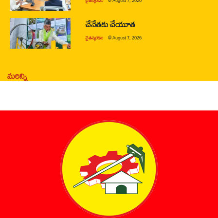
చైతన్యరధం
@
August 7, 2026
చేనేతకు చేయూత
చైతన్యరధం
@
August 7, 2026
మరిన్ని