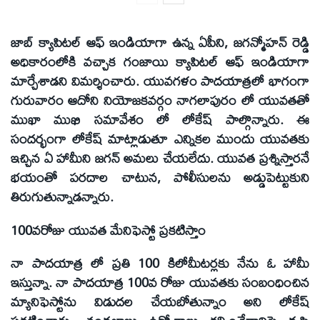
జాబ్ క్యాపిటల్ ఆఫ్ ఇండియాగా ఉన్న ఏపీని, జగన్మోహన్ రెడ్డి
అధికారంలోకి వచ్చాక గంజాయి క్యాపిటల్ ఆఫ్ ఇండియాగా
మార్చేశాడని విమర్శించారు. యువగళం పాదయాత్రలో భాగంగా
గురువారం ఆదోని నియోజకవర్గం నాగలాపురం లో యువతతో
ముఖా ముఖి సమావేశం లో లోకేష్ పాల్గొన్నారు. ఈ
సందర్భంగా లోకేష్ మాట్లాడుతూ ఎన్నికల ముందు యువతకు
ఇచ్చిన ఏ హామీని జగన్ అమలు చేయలేదు. యువత ప్రశ్నిస్తారనే
భయంతో పరదాల చాటున, పోలీసులను అడ్డుపెట్టుకుని
తిరుగుతున్నాడన్నారు.
100వరోజు యువత మేనిఫెస్టో ప్రకటిస్తాం
నా పాదయాత్ర లో ప్రతి 100 కిలోమీటర్లకు నేను ఓ హామీ
ఇస్తున్నా. నా పాదయాత్ర 100వ రోజు యువతకు సంబంధించిన
మ్యానిఫెస్టోను విడుదల చేయబోతున్నాం అని లోకేష్