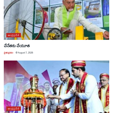
ఆంధ్రప్రదేశ్
చేనేతకు చేయూత
చైతన్యరధం
@
August 7, 2026
ఆంధ్రప్రదేశ్