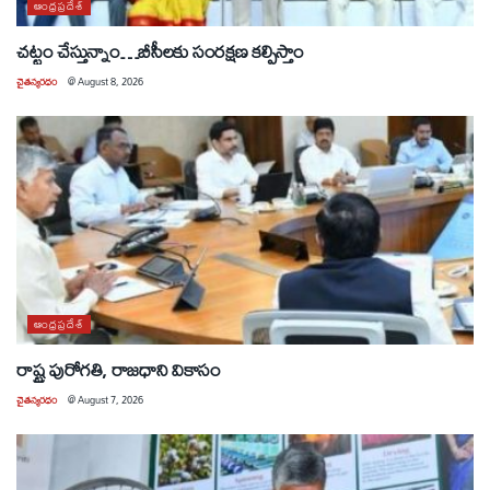
ఆంధ్రప్రదేశ్
చట్టం చేస్తున్నాం…బీసీలకు సంరక్షణ కల్పిస్తాం
చైతన్యరధం
@
August 8, 2026
ఆంధ్రప్రదేశ్
రాష్ట్ర పురోగతి, రాజధాని వికాసం
చైతన్యరధం
@
August 7, 2026