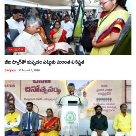
ఆంధ్రప్రదేశ్
జీఐ ట్యాగ్‌తో కుప్పడం పట్టుకు మరింత విశిష్టత
చైతన్యరధం
@
August 8, 2026