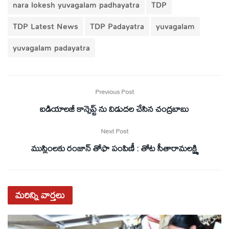
nara lokesh yuvagalam padhayatra
TDP
TDP Latest News
TDP Padayatra
yuvagalam
yuvagalam padayatra
Previous Post
ఐడియాలజీ కాన్సెప్ట్ ను విడుదల చేసిన చంద్రబాబు
Next Post
ముస్లింలకు రంజాన్‌ తోఫా పంపిణీ : తోట సీతారామలక్ష్మి
మరిన్ని
వార్తలు