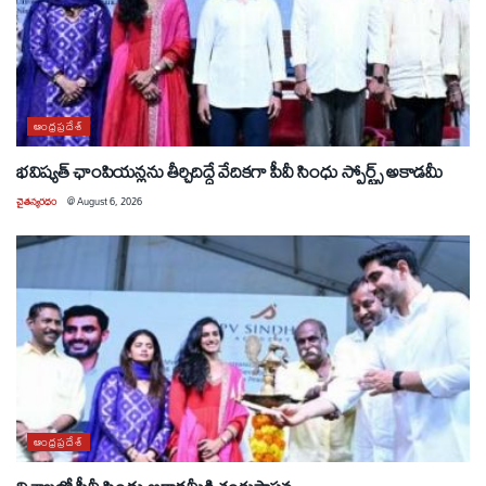
ఆంధ్రప్రదేశ్
భవిష్యత్ ఛాంపియన్లను తీర్చిదిద్దే వేదికగా పీవీ సింధు స్పోర్ట్స్ అకాడమీ
చైతన్యరధం
@
August 6, 2026
ఆంధ్రప్రదేశ్