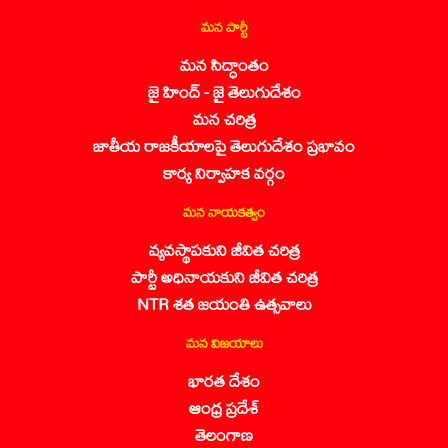
మన పార్టీ
మన సిద్ధాంతం
జై హింద్ - జై తెలుగుదేశం
మన చరిత్ర
జాతీయ రాజకీయాలపై తెలుగుదేశం ప్రభావం
కార్య నిర్వాహక వర్గం
మన నాయకత్వం
వ్యవస్థాపకుని జీవిత చరిత్ర
పార్టీ అధినాయకుని జీవిత చరిత్ర
NTR శత జయంతి ఉత్సవాలు
మన విజయాలు
భారత దేశం
ఆంధ్ర ప్రదేశ్
తెలంగాణ