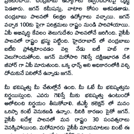
ప్రకటించారు. చంద్రబాబు ఉద్యోగాలు కల్పించేదానిపై దృష్టి
పెడతారు. జగన్ కమీషన్లు, వాటాల కోసం ఆశపడతాడు.
చంద్రబాబు పాలనలో 6లక్షల ఉద్యోగాలు వచ్చాయి. జగన్
వచ్చాక 100కు పైగా పరిశ్రమలు రాష్ట్రం నుండి పారిపోయాయి.
ఏపీ అభివృద్ధి కేవలం తెలుగుదేశం పాలనలోనే జరిగింది. వైసీపీ
పాలనలో రాష్ట్రం భ్రష్టు పట్టింది. హైదరాబాద్ లో చంద్రబాబు
ఐటీని ప్రోత్సహించడం వల్ల నేడు ఐటీ హబ్ గా
వెలుగొందుతోంది. జగన్ మరోసారి గెలిస్తే దక్షిణభారత దేశ
బీహార్ గా ఏపీ మారుతుంది. ఒక్క ఛాన్స్ అని అధికారంలోకి వచ్చి
దోచుకునే పనిలోనే ఉన్నాడు జగన్.
మీ భవిష్యత్తు మీ చేతుల్లోనే ఉంది. మీ ఓటే మీ భవిష్యత్తును
నిర్ణయిస్తుంది. ఎవరు గెలిస్తే మీకు భవిష్యత్తు ఉంటుందో
ఆలోచించి నిర్ణయం తీసుకోవాలి. జీఎస్టీ కలెక్షన్ లో మనం
ఒరిస్సా కంటే వెనుకబడి ఉన్నాం. దీనికి కారణం సైకో జగన్.
వైసీపీ ఐదేళ్ల పాలనలో మన రాష్ట్రం 30 సంవత్సరాలు
వెనక్కిపోయింది. మరోమారరు వైసీపీ మాయమాటలు వింటే ఈ