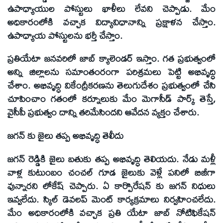
ఉపాధ్యాయుల పోస్టులు ఖాళీలు లేవని చెప్పాడు. మేం
అధికారంలోకి వచ్చాక విద్యావిధానాన్ని ప్రక్షాళన చేస్తాం.
ఉపాధ్యాయ పోస్టులను భర్తీ చేస్తాం.
ప్రతియేటా జనవరిలో జాబ్ క్యాలెండర్ ఇస్తాం. గత ప్రభుత్వంలో
అన్ని జిల్లాలను సమాంతంరంగా పరిశ్రమలు పెట్టి అభివృద్ధి
చేశాం. అభివృద్ధి వికేంద్రీకరణను తెలుగుదేశం ప్రభుత్వంలో చేసి
చూపించాం గతంలో కర్నూలుకు మేం మెగాసీడ్ పార్క్ తెస్తే,
వైసీపీ ప్రభుత్వం దాన్ని తరిమేసిందని ఆవేదన వ్యక్తం చేశారు.
జగన్ కు జైలు తప్ప అభివృద్ధి తెలీదు
జగన్ రెడ్డికి జైలు బతుకు తప్ప అభివృద్ధి తెలియదు. నేడు మళ్లీ
వాళ్ల కుటుంబం చంచల్ గూడ జైలుకు వెళ్లే పనిలో బిజీగా
వున్నారని లోకేష్ చెప్పారు. ఏ కార్పొరేషన్ కు జగన్ నిధులు
ఇవ్వలేదు. స్కిల్ డెవలప్ మెంట్ కార్యక్రమాలు నిర్వహించలేదు.
మేం అధికారంలోకి వచ్చాక ప్రతి యేటా జాబ్ నోటిఫికేషన్