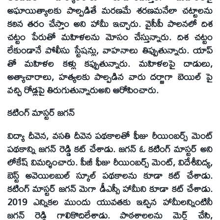
అఘాయిత్యాలకు పాల్పడితే మరణమే శరణమనేలా చట్టాలను
కఠిన తరం చేస్తాం అని హామీ ఇచ్చారు. వైసీపీ పాలనలో దిశ
చట్టం పేరుతో మహిళలను మోసం చేస్తున్నారు. దిశ చట్టం
లేకుండానే పోలీసు స్టేషన్లు, వాహనాలు తిప్పుతున్నారు. యాప్
తో మహిళల కళ్లు కప్పుతున్నారు. మహిళలపై దాడులు,
అత్యాచారాలు, హత్యలకు పాల్పడిన వారు దర్జాగా బెయిల్ పై
వచ్చి రోడ్లపై తిరుగుతున్నారుఅని ఆరోపించారు.
కటింగ్ మాస్టర్ జగన్
విద్యా దీవెన, వసతి దీవెన పథకాలతో ఫీజు రీయింబర్స్ మెంట్
పథకాన్ని జగన్ రెడ్డి కట్ చేశాడు. జగన్ ఓ కటింగ్ మాస్టర్ అని
లోకేష్ విమర్శించారు. పీజీ ఫీజు రీయింబర్స్ మెంట్, విదేశీవిద్య,
బెస్ట్ అవెయిలబుల్ స్కూల్ పథకాలను కూడా కట్ చేశాడు.
కటింగ్ మాస్టర్ జగన్ మెగా డీఎస్సీ హామీని కూడా కట్ చేశాడు.
2019 ఎన్నికల ముందు యువతకు ఇచ్చిన హామీలన్నింటినీ
జగన్ రెడ్డి గాలికొదిలేశాడు. పాఠశాలలను మెర్జ్ చేసి,