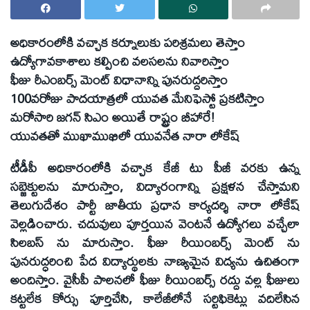
అధికారంలోకి వచ్చాక కర్నూలుకు పరిశ్రమలు తెస్తాం
ఉద్యోగావకాశాలు కల్పించి వలసలను నివారిస్తాం
ఫీజు రీఎంబర్స్ మెంట్ విధానాన్ని పునరుద్దరిస్తాం
100వరోజు పాదయాత్రలో యువత మేనిఫెస్టో ప్రకటిస్తాం
మరోసారి జగన్ సిఎం అయితే రాష్ట్రం బీహారే!
యువతతో ముఖాముఖిలో యువనేత నారా లోకేష్
టీడీపీ అధికారంలోకి వచ్చాక కేజీ టు పీజీ వరకు ఉన్న
సబ్జెక్టులను మారుస్తాం, విద్యారంగాన్ని ప్రక్షళన చేస్తామని
తెలుగుదేశం పార్టీ జాతీయ ప్రధాన కార్యదర్శి నారా లోకేష్
వెల్లడించారు. చదువులు పూర్తయిన వెంటనే ఉద్యోగలు వచ్చేలా
సిలబస్ ను మారుస్తాం. ఫీజు రీయింబర్స్ మెంట్ ను
పునరుద్ధరించి పేద విద్యార్థులకు నాణ్యమైన విద్యను ఉచితంగా
అందిస్తాం. వైసీపీ పాలనలో ఫీజు రీయింబర్స్ రద్దు వల్ల ఫీజులు
కట్టలేక కోర్సు పూర్తిచేసి, కాలేజీలోనే సర్టిఫికెట్లు వదిలేసిన