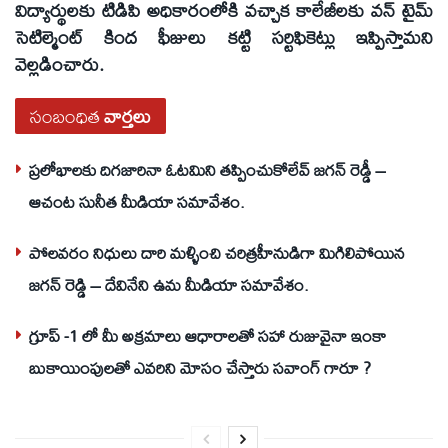
విద్యార్థులకు టిడిపి అధికారంలోకి వచ్చాక కాలేజీలకు వన్ టైమ్
సెటిల్మెంట్ కింద ఫీజులు కట్టి సర్టిఫికెట్లు ఇప్పిస్తామని
వెల్లడించారు.
సంబంధిత
వార్తలు
ప్రలోభాలకు దిగజారినా ఓటమిని తప్పించుకోలేవ్ జగన్ రెడ్డీ –
ఆచంట సునీత మీడియా సమావేశం.
పోలవరం నిధులు దారి మళ్ళించి చరిత్రహీనుడిగా మిగిలిపోయిన
జగన్ రెడ్డి – దేవినేని ఉమ మీడియా సమావేశం.
గ్రూప్ -1 లో మీ అక్రమాలు ఆధారాలతో సహా రుజువైనా ఇంకా
బుకాయింపులతో ఎవరిని మోసం చేస్తారు సవాంగ్ గారూ ?