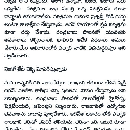
సబ్సిడీ లోన్ ఇవ్వలేదు. అలాగే ఇన్నోవా, జేసీబీ, ఆటోలు ఏమీ
ఇవ్వలేదు. పరిశ్రమల శాఖ మంత్రి ఒక్క పరిశ్రమను కూడా
రాష్ట్రానికి తీసుకురాలేదు. పరిశ్రమల గురించి ప్రశ్నిస్తే కోడి-గుడ్డు
అంటూ కాలాక్షేపం చేస్తున్నాడు. జగన్ హయాంలో స్టడీ సర్కిళ్లను
కూడా రద్దు చేశాడు. చంద్రబాబు పాలనలో యువతకు
అవకాశాలు కల్పించాలని భావించి అనేక పథకాలు అమలు
చేశారు.మేం అధికారంలోకి వచ్చాక వాటిని పునరుద్ధరిస్తాం అని
వెల్లడించారు.
నెలకో తేదీ చెప్పి మోసగిస్తున్నాడు
మన రాష్ట్రానికి గత నాలుగేళ్లుగా రాజధాని లేకుండా చేసిన వ్యక్తి
జగన్. నెలకొక తారీఖు చెప్పి ప్రజలను మోసం చేస్తున్నాడు అని
విమర్శించారు. చంద్రబాబు పాలనలో నాలుగేళ్లలో హైకోర్టు,
సెక్రటేరియట్, అసెంబ్లీని నిర్మించారు. రాజధానిలో ఉద్యోగుల
భవనాలను దాదాపు పూర్తిచేశారు. జగన్అ ధికారం లోకి వచ్చాక
రాజధాని ఎక్కడో ఎవరికీ తెలియదు. ఎక్కడా ఒక్క ఇటుక కూడా
వేయలేదు. మేం నిర్మించిన రోడ్లపైనే జగన్ తిరుగుతున్నాడు.