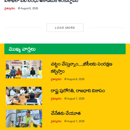
విశాఖలో పీవీ సింధు అకాడమీకి శంకుస్థాపన
చైతన్యరధం
@
August 6, 2026
LOAD MORE
ముఖ్య వార్తలు
చట్టం చేస్తున్నాం…బీసీలకు సంరక్షణ
కల్పిస్తాం
చైతన్యరధం
@
August 8, 2026
రాష్ట్ర పురోగతి, రాజధాని వికాసం
చైతన్యరధం
@
August 7, 2026
చేనేతకు చేయూత
చైతన్యరధం
@
August 7, 2026