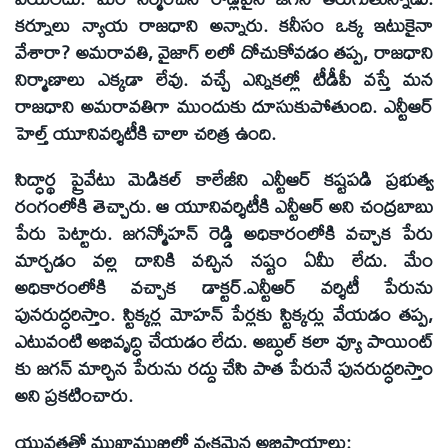
కర్నూలు న్యాయ రాజధాని అన్నారు. కనీసం ఒక్క ఇటుకైనా
వేశారా? అమరావతి, వైజాగ్ లలో దోచుకోవడం తప్ప, రాజధాని
నిర్మాణాలు ఎక్కడా లేవు. వచ్చే ఎన్నికల్లో టీడీపీ వస్తే మన
రాజధాని అమరావతిగా ముందుకు దూసుకుపోతుంది. ఎన్టీఆర్
హెల్త్ యూనివర్శిటీకి చాలా చరిత్ర ఉంది.
సిద్ధార్థ ప్రైవేటు మెడికల్ కాలేజీని ఎన్టీఆర్ కష్టపడి ప్రభుత్వ
రంగంలోకి తెచ్చారు. ఆ యూనివర్శిటీకి ఎన్టీఆర్ అని చంద్రబాబు
పేరు పెట్టారు. జగన్మోహన్ రెడ్డి అధికారంలోకి వచ్చాక పేరు
మార్చడం వల్ల దానికి వచ్చిన నష్టం ఏమీ లేదు. మేం
అధికారంలోకి వచ్చాక డాక్టర్.ఎన్టీఆర్ వర్శిటీ పేరును
పునరుద్ధరిస్తాం. స్టిక్కర్ల మోహన్ పేర్లకు స్టిక్కర్లు వేయడం తప్ప,
ఎటువంటి అభివృద్ధి చేయడం లేదు. అబ్ధుల్ కలా వ్యూ పాయింట్
కు జగన్ మార్చిన పేరును రద్దు చేసి పాత పేరునే పునరుద్ధరిస్తాం
అని ప్రకటించారు.
యువతతో ముఖాముఖిలో వ్యక్తమైన అభిప్రాయాలు: