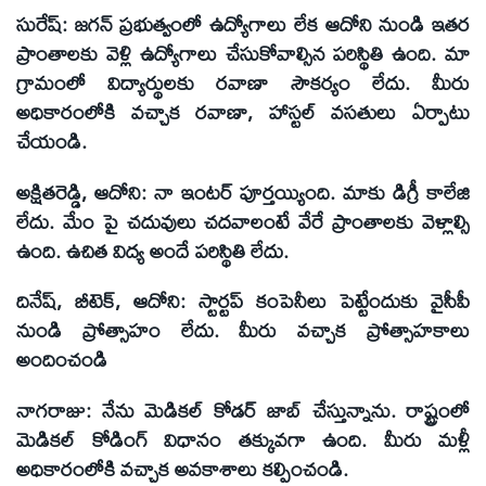
సురేష్:
జగన్ ప్రభుత్వంలో ఉద్యోగాలు లేక ఆదోని నుండి ఇతర
ప్రాంతాలకు వెళ్లి ఉద్యోగాలు చేసుకోవాల్సిన పరిస్థితి ఉంది. మా
గ్రామంలో విద్యార్థులకు రవాణా సౌకర్యం లేదు. మీరు
అధికారంలోకి వచ్చాక రవాణా, హాస్టల్ వసతులు ఏర్పాటు
చేయండి.
అక్షితరెడ్డి, ఆదోని:
నా ఇంటర్ పూర్తయ్యింది. మాకు డిగ్రీ కాలేజి
లేదు. మేం పై చదువులు చదవాలంటే వేరే ప్రాంతాలకు వెళ్లాల్సి
ఉంది. ఉచిత విద్య అందే పరిస్థితి లేదు.
దినేష్, బీటెక్, ఆదోని:
స్టార్టప్ కంపెనీలు పెట్టేందుకు వైసీపీ
నుండి ప్రోత్సాహం లేదు. మీరు వచ్చాక ప్రోత్సాహకాలు
అందించండి
నాగరాజు:
నేను మెడికల్ కోడర్ జాబ్ చేస్తున్నాను. రాష్ట్రంలో
మెడికల్ కోడింగ్ విధానం తక్కువగా ఉంది. మీరు మళ్లీ
అధికారంలోకి వచ్చాక అవకాశాలు కల్పించండి.