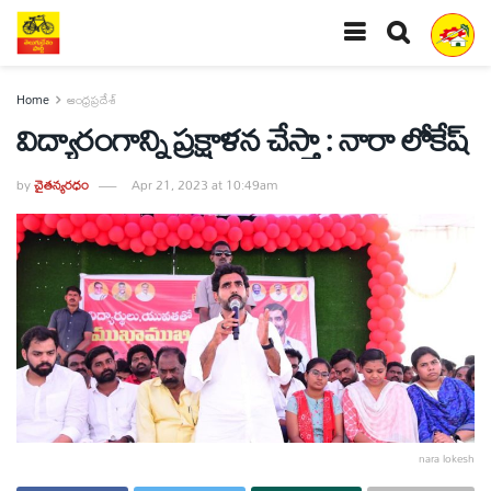
Home
ఆంధ్రప్రదేశ్
విద్యారంగాన్ని ప్రక్షాళన చేస్తా : నారా లోకేష్
by
చైతన్యరధం
Apr 21, 2023 at 10:49am
nara lokesh