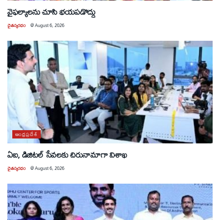
వైఫల్యాలను చూసి భయపడొద్దు
చైతన్యరధం
@
August 6, 2026
ఆంధ్రప్రదేశ్
ఏఐ, డిజిటల్ సేవలకు చిరునామాగా విశాఖ
చైతన్యరధం
@
August 6, 2026