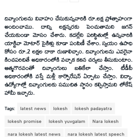
దివ్యాంగులను వివాహం చేసుకున్నవారికి రూ.లక్ష ప్రోత్సాహంగా
అందించాము. దాన్ని లక్షన్నరకు పెంచుతామని జగన్
చేయకుండా మోసం చేశారు. కదల్లేని పరిస్థితుల్లో ఉన్నవారికి
యాక్టివా మోటార్ సైకిళ్లు కూడా పంపిణీ చేశాం. స్వయం ఉపాధి
కోసం రూ.2 లక్షల దాకా రుణాలిచ్చాం. దివ్యాంగులను ఎవరైనా
కించపరిచితే అధికారంలోకి వచ్చాక కఠిన చర్యలు తీసుకుంటాం.
ఆత్మగౌరవంతో దివ్యాంగులు బతికేలా చేస్తాం. టీడీపీ
అధికారంలోకి వస్తే మళ్లీ కార్పొరేషన్ ఏర్పాటు చేస్తాం. విద్యా,
ఉద్యోగాల్లో దివ్యాంగులకు సముచిత స్థానం కల్పిస్తామని లోకేష్
హామీ ఇచ్చారు.
Tags:
latest news
lokesh
lokesh padayatra
lokesh promise
lokesh yuvgalam
Nara lokesh
nara lokesh latest news
nara lokesh latest speech