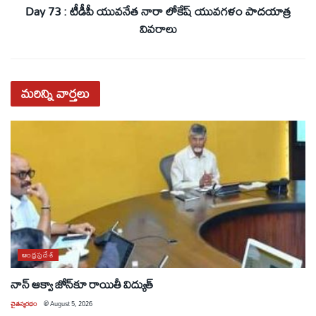
Day 73 : టీడీపీ యువనేత నారా లోకేష్ యువగళం పాదయాత్ర
వివరాలు
మరిన్ని
వార్తలు
ఆంధ్రప్రదేశ్
నాన్ ఆక్వా జోన్‌కూ రాయితీ విద్యుత్
చైతన్యరధం
@
August 5, 2026