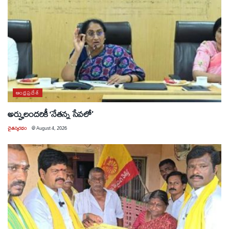
ఆంధ్రప్రదేశ్
అర్హులందరికీ ‘నేతన్న సేవలో’
చైతన్యరధం
@
August 4, 2026