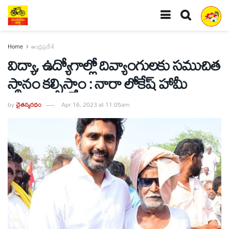
Home
ఆంధ్రప్రదేశ్
విద్యా, ఉద్యోగాల్లో దివ్యాంగులకు సముచిత
స్థానం కల్పిస్తాం : నారా లోకేష్ హామీ
by
చైతన్యరధం
Apr 16, 2023 at 11:05am