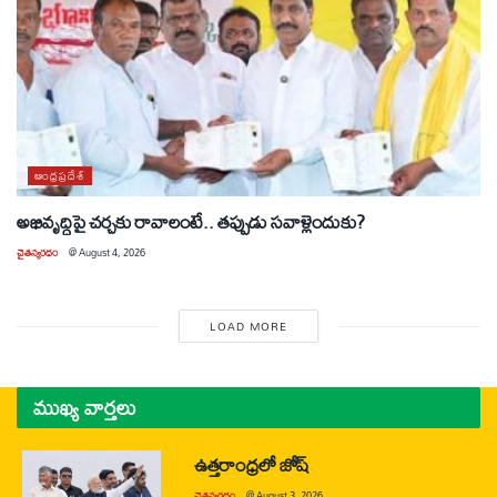
ఆంధ్రప్రదేశ్
అభివృద్ధిపై చర్చకు రావాలంటే.. తప్పుడు సవాళ్లెందుకు?
చైతన్యరధం
@
August 4, 2026
LOAD MORE
ముఖ్య వార్తలు
ఉత్తరాంధ్రలో జోష్
చైతన్యరధం
@
August 3, 2026