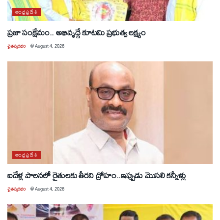
ఆంధ్రప్రదేశ్
ప్రజా సంక్షేమం.. అభివృద్ధే కూటమి ప్రభుత్వ లక్ష్యం
చైతన్యరధం
@
August 4, 2026
ఆంధ్రప్రదేశ్
ఐదేళ్ల పాలనలో రైతులకు తీరని ద్రోహం..ఇప్పుడు మొసలి కన్నీళ్లు
చైతన్యరధం
@
August 4, 2026