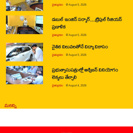
చైతన్యరధం
@
August 5, 2026
డబుల్ ఇంజిన్ సర్కార్…ట్రిపుల్ రీజియన్
ప్రణాళిక
చైతన్యరధం
@
August 5, 2026
నైతిక విలువలతోనే విద్యా వికాసం
చైతన్యరధం
@
August 5, 2026
ప్రభుత్వాసుపత్రుల్లో ఆక్సిజన్ వినియోగం
లెక్కలు తేల్చాలి
చైతన్యరధం
@
August 4, 2026
మరిన్ని