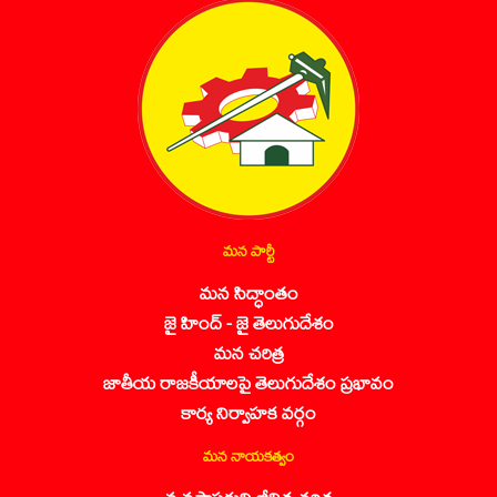
మన పార్టీ
మన సిద్ధాంతం
జై హింద్ - జై తెలుగుదేశం
మన చరిత్ర
జాతీయ రాజకీయాలపై తెలుగుదేశం ప్రభావం
కార్య నిర్వాహక వర్గం
మన నాయకత్వం