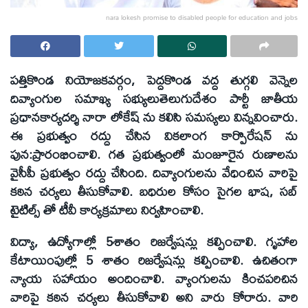
nara lokesh promise to disabled people for education and jobs
పత్తికొండ నియోజకవర్గం, పెద్దకొండ వద్ద తుగ్గలి వెన్నెల
దివ్యాంగుల సమాఖ్య సభ్యులుతెలుగుదేశం పార్టీ జాతీయ
ప్రధానకార్యదర్శి నారా లోకేష్ ను కలిసి సమస్యలు విన్నవించారు.
ఈ ప్రభుత్వం రద్దు చేసిన వికలాంగ కార్పొరేషన్ ను
పున:ప్రారంభించాలి. గత ప్రభుత్వంలో మంజూరైన రుణాలను
వైసీపీ ప్రభుత్వం రద్దు చేసింది. దివ్యాంగులను వేధించిన వారిపై
కఠిన చర్యలు తీసుకోవాలి. బధిరుల కోసం సైగల భాష, సబ్
టైటిల్స్ తో టీవీ కార్యక్రమాలు నిర్వహించాలి.
విద్యా, ఉద్యోగాల్లో 5శాతం రిజర్వేషన్లు కల్పించాలి. గృహాల
కేటాయింపుల్లో 5 శాతం రిజర్వేషన్లు కల్పించాలి. ఉచితంగా
న్యాయ సహాయం అందించాలి. వ్యాంగులను కించపరిచిన
వారిపై కఠిన చర్యలు తీసుకోవాలి అని వారు కోరారు. వారి