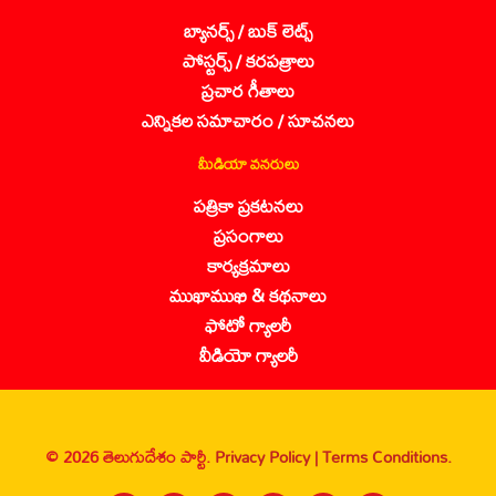
బ్యానర్స్ / బుక్ లెట్స్
పోస్టర్స్ / కరపత్రాలు
ప్రచార గీతాలు
ఎన్నికల సమాచారం / సూచనలు
మీడియా వనరులు
పత్రికా ప్రకటనలు
ప్రసంగాలు
కార్యక్రమాలు
ముఖాముఖి & కథనాలు
ఫోటో గ్యాలరీ
వీడియో గ్యాలరీ
© 2026 తెలుగుదేశం పార్టీ.
Privacy Policy |
Terms Conditions.