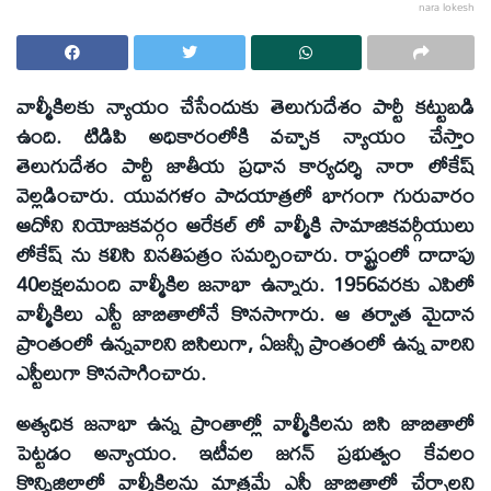
nara lokesh
వాల్మీకిలకు న్యాయం చేసేందుకు తెలుగుదేశం పార్టీ కట్టుబడి
ఉంది. టిడిపి అధికారంలోకి వచ్చాక న్యాయం చేస్తాం
తెలుగుదేశం పార్టీ జాతీయ ప్రధాన కార్యదర్శి నారా లోకేష్
వెల్లడించారు. యువగళం పాదయాత్రలో భాగంగా గురువారం
ఆదోని నియోజకవర్గం ఆరేకల్ లో వాల్మీకి సామాజికవర్గీయులు
లోకేష్ ను కలిసి వినతిపత్రం సమర్పించారు. రాష్ట్రంలో దాదాపు
40లక్షలమంది వాల్మీకిల జనాభా ఉన్నారు. 1956వరకు ఎపిలో
వాల్మీకిలు ఎస్టీ జాబితాలోనే కొనసాగారు. ఆ తర్వాత మైదాన
ప్రాంతంలో ఉన్నవారిని బిసిలుగా, ఏజన్సీ ప్రాంతంలో ఉన్న వారిని
ఎస్టీలుగా కొనసాగించారు.
అత్యధిక జనాభా ఉన్న ప్రాంతాల్లో వాల్మీకిలను బిసి జాబితాలో
పెట్టడం అన్యాయం. ఇటీవల జగన్ ప్రభుత్వం కేవలం
కొన్నిజిల్లాల్లో వాల్మీకిలను మాత్రమే ఎస్టీ జాబితాలో చేర్చాలని