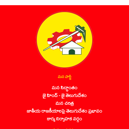
మన పార్టీ
మన సిద్ధాంతం
జై హింద్ - జై తెలుగుదేశం
మన చరిత్ర
జాతీయ రాజకీయాలపై తెలుగుదేశం ప్రభావం
కార్య నిర్వాహక వర్గం