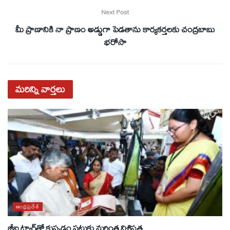
Next Post
మీ ప్రాణానికి నా ప్రాణం అడ్డుగా పెడతాను కార్యకర్తలకు చంద్రబాబు
భరోసా
మరిన్ని
వార్తలు
ఆంధ్రప్రదేశ్
జీఐ ట్యాగ్‌తో కుప్పడం పట్టుకు మరింత విశిష్టత