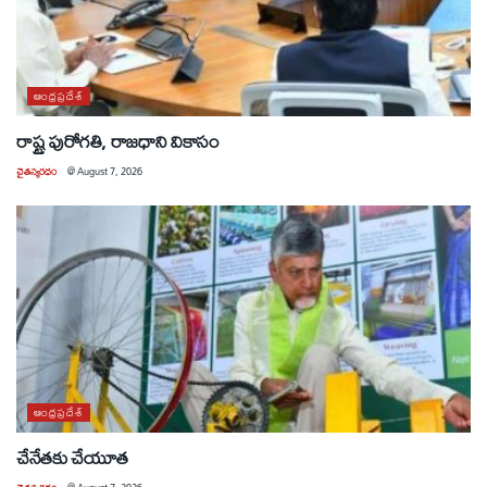
ఆంధ్రప్రదేశ్
రాష్ట్ర పురోగతి, రాజధాని వికాసం
చైతన్యరధం
@
August 7, 2026
ఆంధ్రప్రదేశ్
చేనేతకు చేయూత