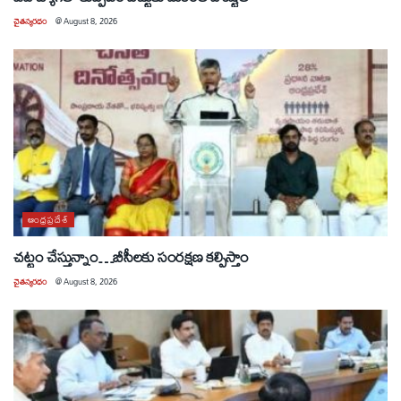
చైతన్యరధం
@
August 8, 2026
ఆంధ్రప్రదేశ్
చట్టం చేస్తున్నాం…బీసీలకు సంరక్షణ కల్పిస్తాం
చైతన్యరధం
@
August 8, 2026