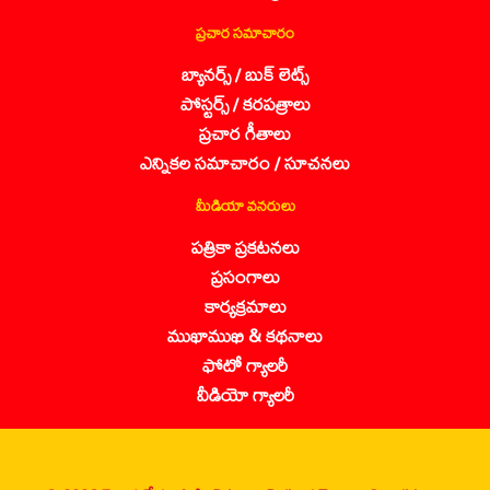
ప్రచార సమాచారం
బ్యానర్స్ / బుక్ లెట్స్
పోస్టర్స్ / కరపత్రాలు
ప్రచార గీతాలు
ఎన్నికల సమాచారం / సూచనలు
మీడియా వనరులు
పత్రికా ప్రకటనలు
ప్రసంగాలు
కార్యక్రమాలు
ముఖాముఖి & కథనాలు
ఫోటో గ్యాలరీ
వీడియో గ్యాలరీ