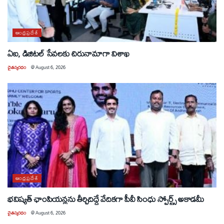
ఆంధ్రప్రదేశ్
ఏఐ, డిజిటల్ సేవలకు చిరునామాగా విశాఖ
చైతన్యరధం
@
August 6, 2026
ఆంధ్రప్రదేశ్
భవిష్యత్ ఛాంపియన్లను తీర్చిదిద్దే వేదికగా పీవీ సింధు స్పోర్ట్స్ అకాడమీ
చైతన్యరధం
@
August 6, 2026