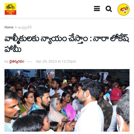
Home
ఆంధ్రప్రదేశ్
వాల్మీకులకు న్యాయం చేస్తాం : నారా లోకేష్
హామీ
by
చైతన్యరధం
Apr 20, 2023 at 12:25pm