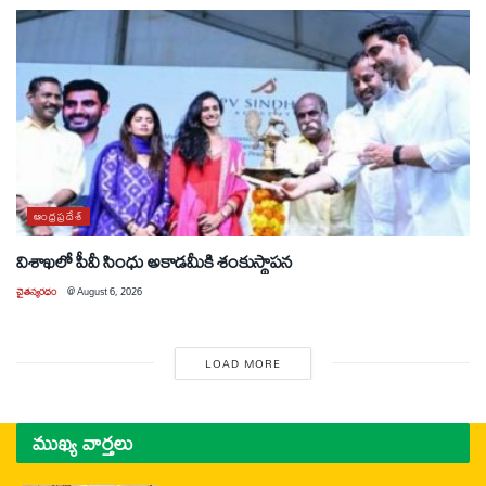
ఆంధ్రప్రదేశ్
విశాఖలో పీవీ సింధు అకాడమీకి శంకుస్థాపన
చైతన్యరధం
@
August 6, 2026
LOAD MORE
ముఖ్య వార్తలు