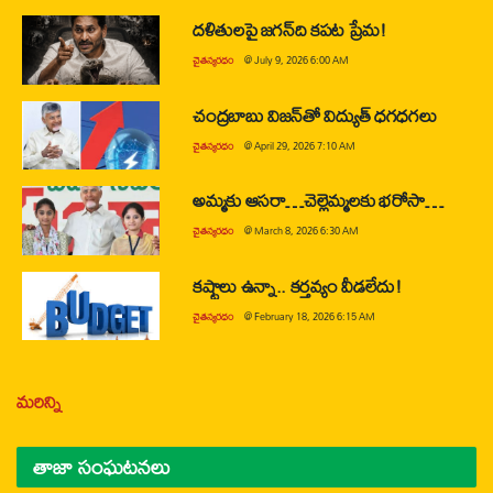
దళితులపై జగన్‌ది కపట ప్రేమ!
చైతన్యరధం
@
July 9, 2026 6:00 AM
చంద్రబాబు విజన్‌తో విద్యుత్ ధగధగలు
చైతన్యరధం
@
April 29, 2026 7:10 AM
అమ్మకు ఆసరా…చెల్లెమ్మలకు భరోసా…
చైతన్యరధం
@
March 8, 2026 6:30 AM
కష్టాలు ఉన్నా.. కర్తవ్యం వీడలేదు!
చైతన్యరధం
@
February 18, 2026 6:15 AM
మరిన్ని
తాజా సంఘటనలు