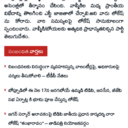
అసెంబ్లీలో తీర్మానం చేసింది. వాల్మీకిల మధ్య ప్రాంతీయ
విభేదాన్ని తొలగించి ఎస్టీ జాబితాలో చేర్చాలి.అని వారు లోకేష్
ను కోరారు. వారి సమస్యలపై లోకేష్ సానుకూలంగా
స్పందించారు. వాల్మీకి/బోయలకు అత్యధిక ప్రాధాన్యతనిచ్చిన పార్టీ
తెలుగుదేశం.
సంబంధిత
వార్తలు
నిబంధనలకు విరుద్ధంగా వ్యవహరిస్తున్న వాలంటీర్లపై, అధికారులపై
చర్యలు తీసుకోవాలి – టీడీపీ నేతలు
బోప్పూడిలో ఈ నెల 17న జరగబోయే ఉమ్మడి టిడిపి, జనసేన, బీజేపి
సభ ఏర్పాట్ల కి భూమి పూజ చేస్తున్న లోకేష్
జగన్ సర్కార్ అరాచకంపై టిడిపి జాతీయ ప్రధాన కార్యదర్శి నారా
లోకేష్ “శంఖారావం” – తాడిపత్రి నియోజకవర్గం