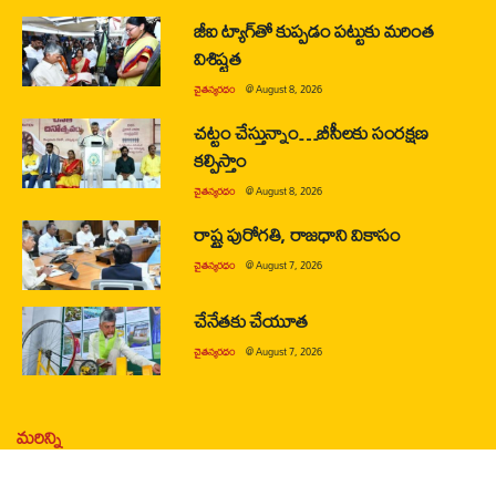
జీఐ ట్యాగ్‌తో కుప్పడం పట్టుకు మరింత
విశిష్టత
చైతన్యరధం
@
August 8, 2026
చట్టం చేస్తున్నాం…బీసీలకు సంరక్షణ
కల్పిస్తాం
చైతన్యరధం
@
August 8, 2026
రాష్ట్ర పురోగతి, రాజధాని వికాసం
చైతన్యరధం
@
August 7, 2026
చేనేతకు చేయూత
చైతన్యరధం
@
August 7, 2026
మరిన్ని