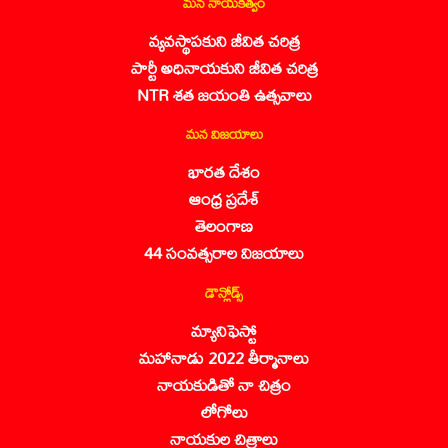
మన నాయకత్వం
వ్యవస్థాపకుని జీవిత చరిత్ర
పార్టీ అధినాయకుని జీవిత చరిత్ర
NTR శత జయంతి ఉత్సవాలు
మన విజయాలు
భారత దేశం
ఆంధ్ర ప్రదేశ్
తెలంగాణ
44 సంవత్సరాల విజయాలు
డౌన్లోడ్స్
మ్యానిఫెస్టో
మహానాడు 2022 తీర్మానాలు
నాయకుడితో నా చిత్రం
లోగోలు
నాయకుల చిత్రాలు