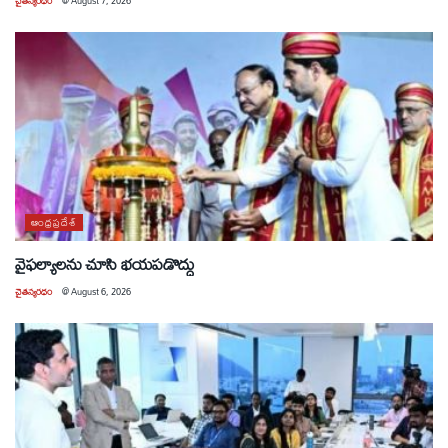
చైతన్యరధం
@
August 7, 2026
ఆంధ్రప్రదేశ్
వైఫల్యాలను చూసి భయపడొద్దు
చైతన్యరధం
@
August 6, 2026