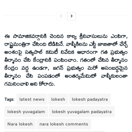
ఈ సామాజికవర్గానికి చెందిన కాల్వ శ్రీనివాసులును ఎంపిగా,
రాష్ట్రమంత్రిగా చేసింది టిడిపినే. వాల్మీకిలను ఎస్టీ జాబితాలో చేర్చే
అంశంపై సత్యపాల్ కమిటీ నివేదిక ఆధారంగా గత ప్రభుత్వం
తీర్మానం చేసి కేంద్రానికి పంపించాం. గతంలో చేసిన తీర్మానం
కేంద్రం వద్ద ఉండగా, జగన్ ప్రభుత్వం మరో అసంబద్ధమైన
తీర్మానం చేసి పంపడంలో అంతర్యమేమిటో వాల్మీకులంతా
గమనించాలి అని కోరారు.
Tags:
latest news
lokesh
lokesh padayatra
lokesh yuvagalam
lokesh yuvagalam padayatra
Nara lokesh
nara lokesh comments