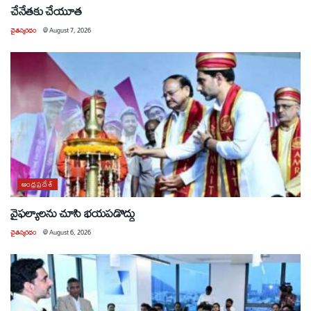
చేనేతకు చేయూత
చైతన్యరధం
@
August 7, 2026
ఆంధ్రప్రదేశ్
వైఫల్యాలను చూసి భయపడొద్దు
చైతన్యరధం
@
August 6, 2026