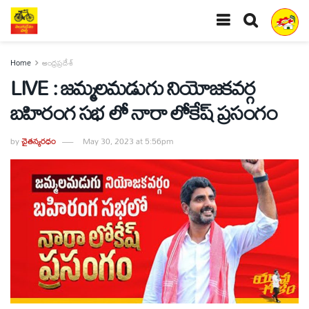
Home
ఆంధ్రప్రదేశ్
LIVE : జమ్మలమడుగు నియోజ‌క‌వర్గ
బహిరంగ సభ లో నారా లోకేష్ ప్రసంగం
by
చైతన్యరధం
May 30, 2023 at 5:56pm