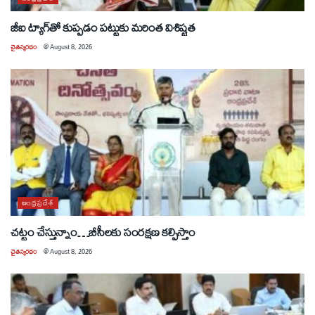
జీఐ ట్యాగ్‌తో కుప్పడం పట్టుకు మరింత విశిష్టత
చైతన్యరధం
@
August 8, 2026
ఆంధ్రప్రదేశ్
చట్టం చేస్తున్నాం…బీసీలకు సంరక్షణ కల్పిస్తాం
చైతన్యరధం
@
August 8, 2026