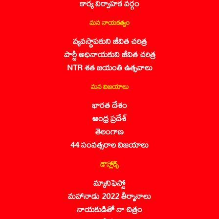
కార్య నిర్వాహక వర్గం
మన నాయకత్వం
వ్యవస్థాపకుని జీవిత చరిత్ర
పార్టీ అధినాయకుని జీవిత చరిత్ర
NTR శత జయంతి ఉత్సవాలు
మన విజయాలు
భారత దేశం
ఆంధ్ర ప్రదేశ్
తెలంగాణ
44 సంవత్సరాల విజయాలు
డౌన్లోడ్స్
మ్యానిఫెస్టో
మహానాడు 2022 తీర్మానాలు
నాయకుడితో నా చిత్రం