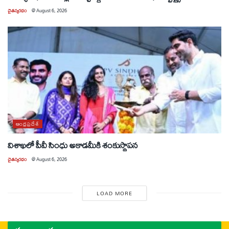
చైతన్యరధం
@
August 6, 2026
ఆంధ్రప్రదేశ్
విశాఖలో పీవీ సింధు అకాడమీకి శంకుస్థాపన
చైతన్యరధం
@
August 6, 2026
LOAD MORE