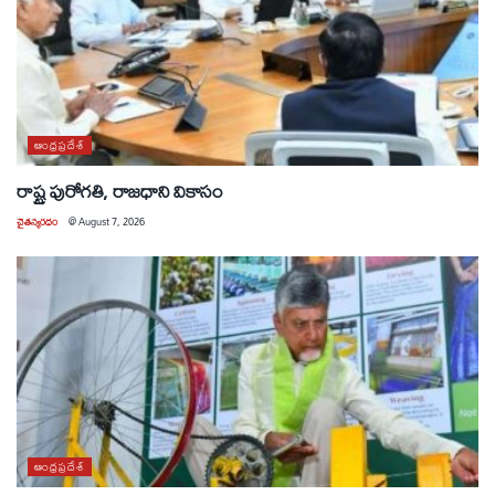
ఆంధ్రప్రదేశ్
రాష్ట్ర పురోగతి, రాజధాని వికాసం
చైతన్యరధం
@
August 7, 2026
ఆంధ్రప్రదేశ్