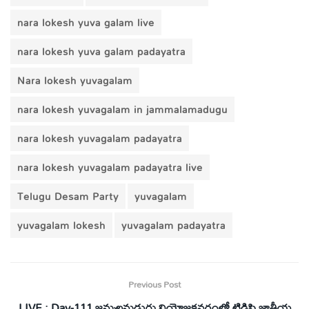
nara lokesh yuva galam live
nara lokesh yuva galam padayatra
Nara lokesh yuvagalam
nara lokesh yuvagalam in jammalamadugu
nara lokesh yuvagalam padayatra
nara lokesh yuvagalam padayatra live
Telugu Desam Party
yuvagalam
yuvagalam lokesh
yuvagalam padayatra
Previous Post
LIVE : Day-111 జమ్మలమడుగు నియోజ‌క‌వర్గంలో టిడిపి జాతీయ