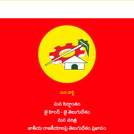
మన పార్టీ
మన సిద్ధాంతం
జై హింద్ - జై తెలుగుదేశం
మన చరిత్ర
జాతీయ రాజకీయాలపై తెలుగుదేశం ప్రభావం