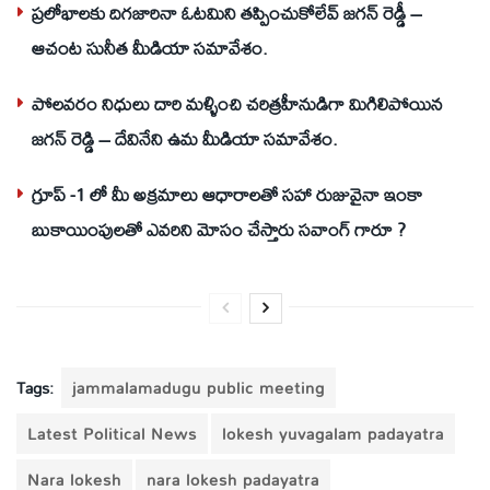
ప్రలోభాలకు దిగజారినా ఓటమిని తప్పించుకోలేవ్ జగన్ రెడ్డీ –
ఆచంట సునీత మీడియా సమావేశం.
పోలవరం నిధులు దారి మళ్ళించి చరిత్రహీనుడిగా మిగిలిపోయిన
జగన్ రెడ్డి – దేవినేని ఉమ మీడియా సమావేశం.
గ్రూప్ -1 లో మీ అక్రమాలు ఆధారాలతో సహా రుజువైనా ఇంకా
బుకాయింపులతో ఎవరిని మోసం చేస్తారు సవాంగ్ గారూ ?
Tags:
jammalamadugu public meeting
Latest Political News
lokesh yuvagalam padayatra
Nara lokesh
nara lokesh padayatra