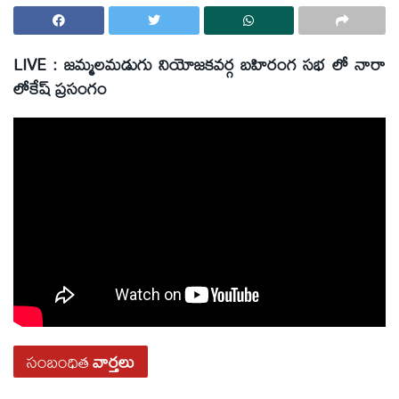
LIVE : జమ్మలమడుగు నియోజ‌క‌వర్గ బహిరంగ సభ లో నారా
లోకేష్ ప్రసంగం
సంబంధిత
వార్తలు