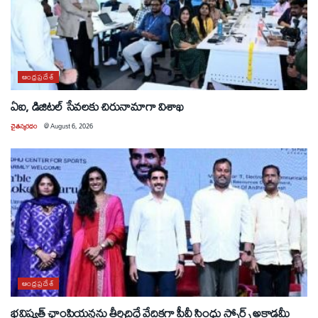
ఆంధ్రప్రదేశ్
ఏఐ, డిజిటల్ సేవలకు చిరునామాగా విశాఖ
చైతన్యరధం
@
August 6, 2026
ఆంధ్రప్రదేశ్
భవిష్యత్ ఛాంపియన్లను తీర్చిదిద్దే వేదికగా పీవీ సింధు స్పోర్ట్స్ అకాడమీ