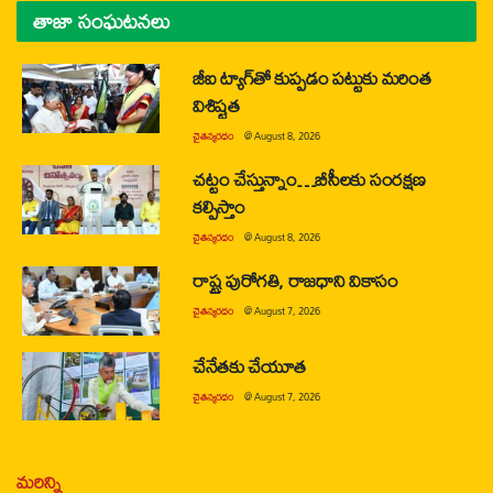
తాజా సంఘటనలు
జీఐ ట్యాగ్‌తో కుప్పడం పట్టుకు మరింత
విశిష్టత
చైతన్యరధం
@
August 8, 2026
చట్టం చేస్తున్నాం…బీసీలకు సంరక్షణ
కల్పిస్తాం
చైతన్యరధం
@
August 8, 2026
రాష్ట్ర పురోగతి, రాజధాని వికాసం
చైతన్యరధం
@
August 7, 2026
చేనేతకు చేయూత
చైతన్యరధం
@
August 7, 2026
మరిన్ని