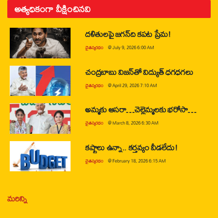
అత్యధికంగా వీక్షించినవి
దళితులపై జగన్‌ది కపట ప్రేమ!
చైతన్యరధం
@
July 9, 2026 6:00 AM
చంద్రబాబు విజన్‌తో విద్యుత్ ధగధగలు
చైతన్యరధం
@
April 29, 2026 7:10 AM
అమ్మకు ఆసరా…చెల్లెమ్మలకు భరోసా…
చైతన్యరధం
@
March 8, 2026 6:30 AM
కష్టాలు ఉన్నా.. కర్తవ్యం వీడలేదు!
చైతన్యరధం
@
February 18, 2026 6:15 AM
మరిన్ని