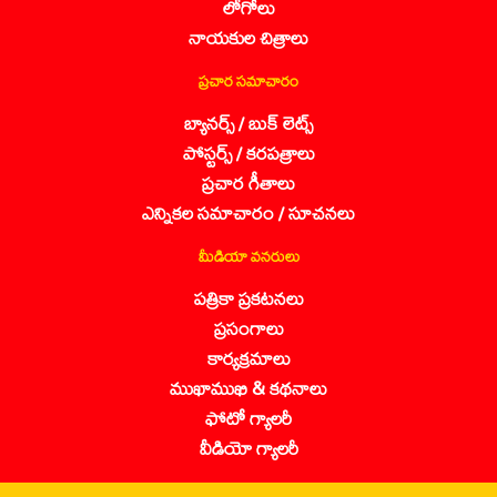
లోగోలు
నాయకుల చిత్రాలు
ప్రచార సమాచారం
బ్యానర్స్ / బుక్ లెట్స్
పోస్టర్స్ / కరపత్రాలు
ప్రచార గీతాలు
ఎన్నికల సమాచారం / సూచనలు
మీడియా వనరులు
పత్రికా ప్రకటనలు
ప్రసంగాలు
కార్యక్రమాలు
ముఖాముఖి & కథనాలు
ఫోటో గ్యాలరీ
వీడియో గ్యాలరీ