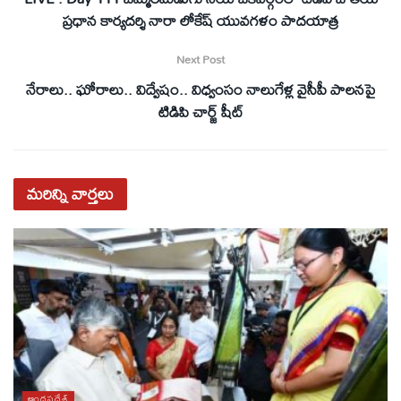
ప్ర‌ధాన కార్య‌ద‌ర్శి నారా లోకేష్ యువ‌గ‌ళం పాద‌యాత్ర
Next Post
నేరాలు.. ఘోరాలు.. విద్వేషం.. విధ్వంసం నాలుగేళ్ల వైసీపీ పాలనపై
టిడిపి చార్జ్ షీట్
మరిన్ని
వార్తలు
ఆంధ్రప్రదేశ్