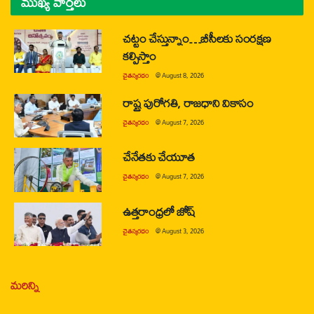
ముఖ్య వార్తలు
చట్టం చేస్తున్నాం…బీసీలకు సంరక్షణ
కల్పిస్తాం
చైతన్యరధం
@
August 8, 2026
రాష్ట్ర పురోగతి, రాజధాని వికాసం
చైతన్యరధం
@
August 7, 2026
చేనేతకు చేయూత
చైతన్యరధం
@
August 7, 2026
ఉత్తరాంధ్రలో జోష్
చైతన్యరధం
@
August 3, 2026
మరిన్ని