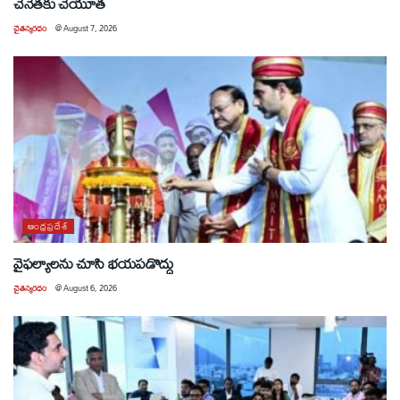
చేనేతకు చేయూత
చైతన్యరధం
@
August 7, 2026
ఆంధ్రప్రదేశ్
వైఫల్యాలను చూసి భయపడొద్దు
చైతన్యరధం
@
August 6, 2026