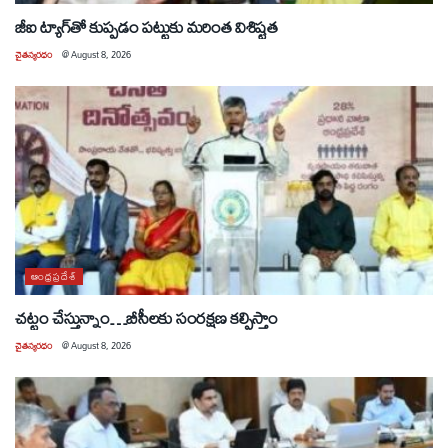
జీఐ ట్యాగ్‌తో కుప్పడం పట్టుకు మరింత విశిష్టత
చైతన్యరధం
@
August 8, 2026
ఆంధ్రప్రదేశ్
చట్టం చేస్తున్నాం…బీసీలకు సంరక్షణ కల్పిస్తాం
చైతన్యరధం
@
August 8, 2026