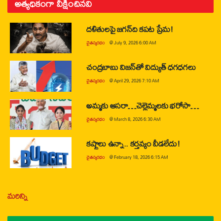
అత్యధికంగా వీక్షించినవి
దళితులపై జగన్‌ది కపట ప్రేమ!
చైతన్యరధం
@
July 9, 2026 6:00 AM
చంద్రబాబు విజన్‌తో విద్యుత్ ధగధగలు
చైతన్యరధం
@
April 29, 2026 7:10 AM
అమ్మకు ఆసరా…చెల్లెమ్మలకు భరోసా…
చైతన్యరధం
@
March 8, 2026 6:30 AM
కష్టాలు ఉన్నా.. కర్తవ్యం వీడలేదు!
చైతన్యరధం
@
February 18, 2026 6:15 AM
మరిన్ని