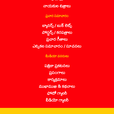
నాయకుల చిత్రాలు
ప్రచార సమాచారం
బ్యానర్స్ / బుక్ లెట్స్
పోస్టర్స్ / కరపత్రాలు
ప్రచార గీతాలు
ఎన్నికల సమాచారం / సూచనలు
మీడియా వనరులు
పత్రికా ప్రకటనలు
ప్రసంగాలు
కార్యక్రమాలు
ముఖాముఖి & కథనాలు
ఫోటో గ్యాలరీ
వీడియో గ్యాలరీ