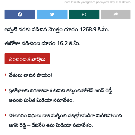
nara lokesh yuvagalam padayatra day 100 details
ఇప్పటి వరకు నడిచిన మొత్తం దూరం 1268.9 కి.మీ.
ఈరోజు నడిచింది దూరం 16.2 కి.మీ.
సంబంధిత
వార్తలు
చేతులు చాచిన సాయం!
ప్రలోభాలకు దిగజారినా ఓటమిని తప్పించుకోలేవ్ జగన్ రెడ్డీ –
ఆచంట సునీత మీడియా సమావేశం.
పోలవరం నిధులు దారి మళ్ళించి చరిత్రహీనుడిగా మిగిలిపోయిన
జగన్ రెడ్డి – దేవినేని ఉమ మీడియా సమావేశం.