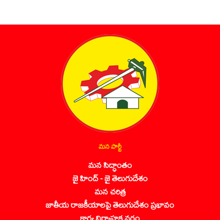
మన పార్టీ
మన సిద్ధాంతం
జై హింద్ - జై తెలుగుదేశం
మన చరిత్ర
జాతీయ రాజకీయాలపై తెలుగుదేశం ప్రభావం
కార్య నిర్వాహక వర్గం