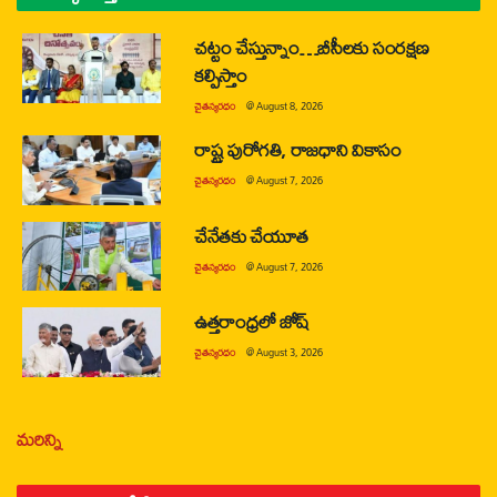
చట్టం చేస్తున్నాం…బీసీలకు సంరక్షణ
కల్పిస్తాం
చైతన్యరధం
@
August 8, 2026
రాష్ట్ర పురోగతి, రాజధాని వికాసం
చైతన్యరధం
@
August 7, 2026
చేనేతకు చేయూత
చైతన్యరధం
@
August 7, 2026
ఉత్తరాంధ్రలో జోష్
చైతన్యరధం
@
August 3, 2026
మరిన్ని