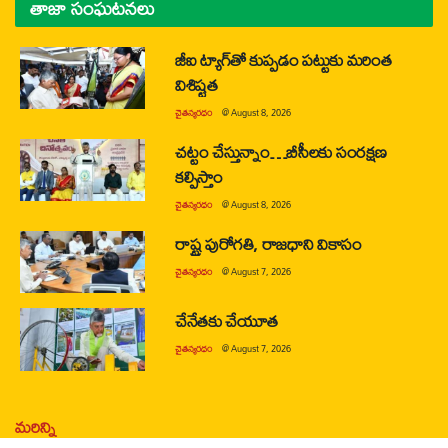
తాజా సంఘటనలు
జీఐ ట్యాగ్‌తో కుప్పడం పట్టుకు మరింత
విశిష్టత
చైతన్యరధం
@
August 8, 2026
చట్టం చేస్తున్నాం…బీసీలకు సంరక్షణ
కల్పిస్తాం
చైతన్యరధం
@
August 8, 2026
రాష్ట్ర పురోగతి, రాజధాని వికాసం
చైతన్యరధం
@
August 7, 2026
చేనేతకు చేయూత
చైతన్యరధం
@
August 7, 2026
మరిన్ని