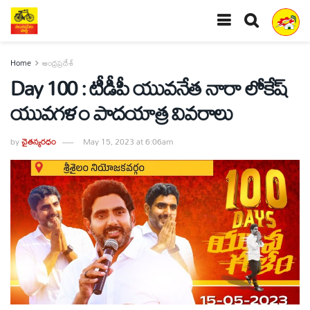
Home
ఆంధ్రప్రదేశ్
Day 100 : టీడీపీ యువనేత నారా లోకేష్
యువగళం పాదయాత్ర వివరాలు
by
చైతన్యరధం
May 15, 2023 at 6:06am