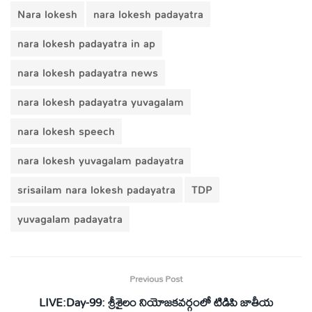
Nara lokesh
nara lokesh padayatra
nara lokesh padayatra in ap
nara lokesh padayatra news
nara lokesh padayatra yuvagalam
nara lokesh speech
nara lokesh yuvagalam padayatra
srisailam nara lokesh padayatra
TDP
yuvagalam padayatra
Previous Post
LIVE:Day-99: శ్రీశైలం నియోజ‌క‌వ‌ర్గంలో టిడిపి జాతీయ