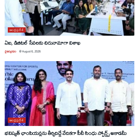
ఆంధ్రప్రదేశ్
ఏఐ, డిజిటల్ సేవలకు చిరునామాగా విశాఖ
చైతన్యరధం
@
August 6, 2026
ఆంధ్రప్రదేశ్
భవిష్యత్ ఛాంపియన్లను తీర్చిదిద్దే వేదికగా పీవీ సింధు స్పోర్ట్స్ అకాడమీ