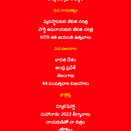
మన నాయకత్వం
వ్యవస్థాపకుని జీవిత చరిత్ర
పార్టీ అధినాయకుని జీవిత చరిత్ర
NTR శత జయంతి ఉత్సవాలు
మన విజయాలు
భారత దేశం
ఆంధ్ర ప్రదేశ్
తెలంగాణ
44 సంవత్సరాల విజయాలు
డౌన్లోడ్స్
మ్యానిఫెస్టో
మహానాడు 2022 తీర్మానాలు
నాయకుడితో నా చిత్రం
లోగోలు