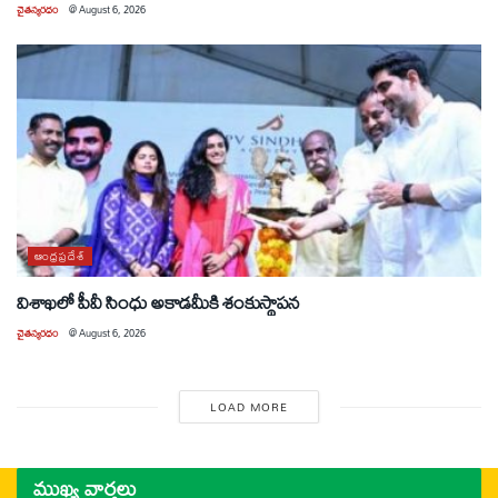
చైతన్యరధం
@
August 6, 2026
ఆంధ్రప్రదేశ్
విశాఖలో పీవీ సింధు అకాడమీకి శంకుస్థాపన
చైతన్యరధం
@
August 6, 2026
LOAD MORE
ముఖ్య వార్తలు