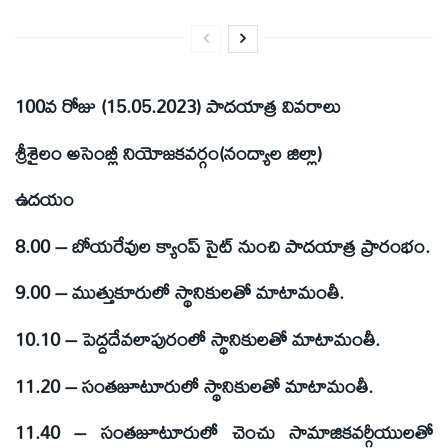
100వ రోజు (15.05.2023) పాదయాత్ర వివరాలు
శ్రీశైలం అసెంబ్లీ నియోజకవర్గం(నంద్యాల జిల్లా)
ఉదయం
8.00 – బోయరేవుల క్యాంప్ సైట్ నుంచి పాదయాత్ర ప్రారంభం.
9.00 – ముత్తుకూరులో స్థానికులతో మాటామంతీ.
10.10 – పెద్దదేవలాపురంలో స్థానికులతో మాటామంతీ.
11.20 – సంతజూటూరులో స్థానికులతో మాటామంతీ.
11.40 – సంతజూటూరులో చెంచు సామాజికవర్గీయులతో