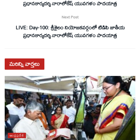
ప్ర‌ధానకార్య‌ద‌ర్శి నారాలోకేష్ యువ‌గ‌ళం పాద‌యాత్ర
Next Post
LIVE: Day-100: శ్రీశైలం నియోజ‌క‌వ‌ర్గంలో టిడిపి జాతీయ
ప్ర‌ధానకార్య‌ద‌ర్శి నారాలోకేష్ యువ‌గ‌ళం పాద‌యాత్ర
మరిన్ని
వార్తలు
ఆంధ్రప్రదేశ్