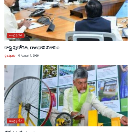
ఆంధ్రప్రదేశ్
రాష్ట్ర పురోగతి, రాజధాని వికాసం
చైతన్యరధం
@
August 7, 2026
ఆంధ్రప్రదేశ్