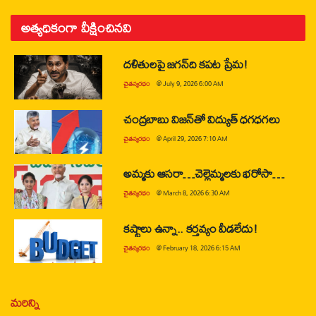
అత్యధికంగా వీక్షించినవి
దళితులపై జగన్‌ది కపట ప్రేమ!
చైతన్యరధం
@
July 9, 2026 6:00 AM
చంద్రబాబు విజన్‌తో విద్యుత్ ధగధగలు
చైతన్యరధం
@
April 29, 2026 7:10 AM
అమ్మకు ఆసరా…చెల్లెమ్మలకు భరోసా…
చైతన్యరధం
@
March 8, 2026 6:30 AM
కష్టాలు ఉన్నా.. కర్తవ్యం వీడలేదు!
చైతన్యరధం
@
February 18, 2026 6:15 AM
మరిన్ని