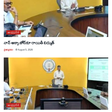
ఆంధ్రప్రదేశ్
నాన్ ఆక్వా జోన్‌కూ రాయితీ విద్యుత్
చైతన్యరధం
@
August 5, 2026
ఆంధ్రప్రదేశ్