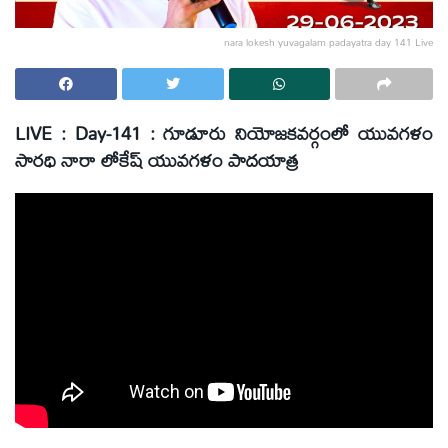
nara lokesh yuvagalam padayatra day 141 Live
LIVE : Day-141 : గూడూరు నియోజ‌క‌వర్గంలో యువగళం
సారధి నారా లోకేష్ యువ‌గ‌ళం పాద‌యాత్ర