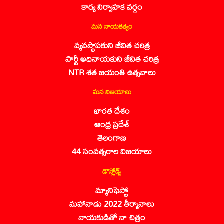
కార్య నిర్వాహక వర్గం
మన నాయకత్వం
వ్యవస్థాపకుని జీవిత చరిత్ర
పార్టీ అధినాయకుని జీవిత చరిత్ర
NTR శత జయంతి ఉత్సవాలు
మన విజయాలు
భారత దేశం
ఆంధ్ర ప్రదేశ్
తెలంగాణ
44 సంవత్సరాల విజయాలు
డౌన్లోడ్స్
మ్యానిఫెస్టో
మహానాడు 2022 తీర్మానాలు
నాయకుడితో నా చిత్రం