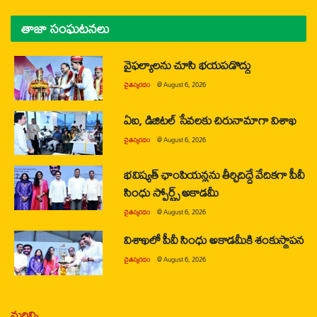
తాజా సంఘటనలు
వైఫల్యాలను చూసి భయపడొద్దు
చైతన్యరధం
@
August 6, 2026
ఏఐ, డిజిటల్ సేవలకు చిరునామాగా విశాఖ
చైతన్యరధం
@
August 6, 2026
భవిష్యత్ ఛాంపియన్లను తీర్చిదిద్దే వేదికగా పీవీ
సింధు స్పోర్ట్స్ అకాడమీ
చైతన్యరధం
@
August 6, 2026
విశాఖలో పీవీ సింధు అకాడమీకి శంకుస్థాపన
చైతన్యరధం
@
August 6, 2026
మరిన్ని