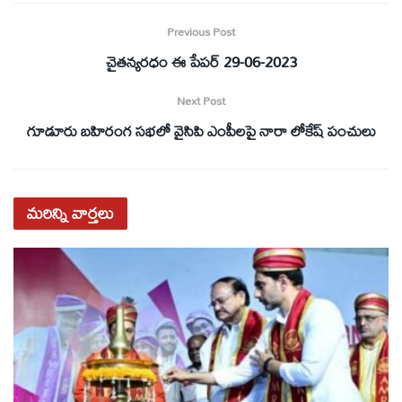
Previous Post
చైతన్యరధం ఈ పేపర్ 29-06-2023
Next Post
గూడూరు బహిరంగ సభలో వైసిపి ఎంపీలపై నారా లోకేష్ పంచులు
మరిన్ని
వార్తలు