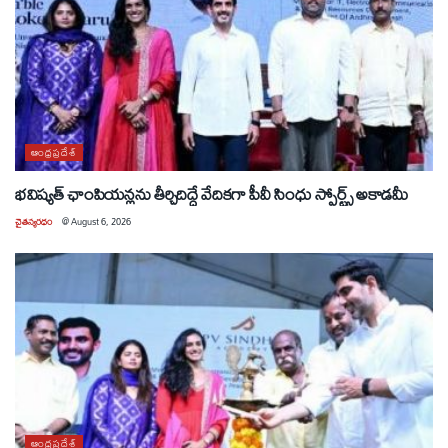
ఆంధ్రప్రదేశ్
భవిష్యత్ ఛాంపియన్లను తీర్చిదిద్దే వేదికగా పీవీ సింధు స్పోర్ట్స్ అకాడమీ
చైతన్యరధం
@
August 6, 2026
ఆంధ్రప్రదేశ్