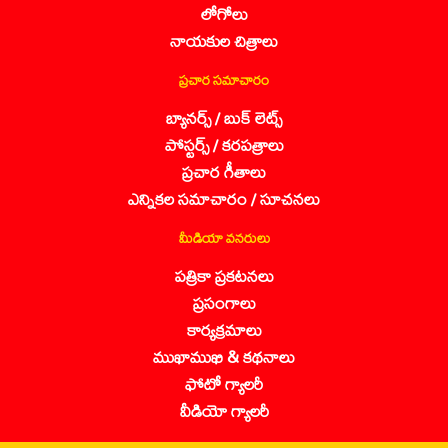
లోగోలు
నాయకుల చిత్రాలు
ప్రచార సమాచారం
బ్యానర్స్ / బుక్ లెట్స్
పోస్టర్స్ / కరపత్రాలు
ప్రచార గీతాలు
ఎన్నికల సమాచారం / సూచనలు
మీడియా వనరులు
పత్రికా ప్రకటనలు
ప్రసంగాలు
కార్యక్రమాలు
ముఖాముఖి & కథనాలు
ఫోటో గ్యాలరీ
వీడియో గ్యాలరీ