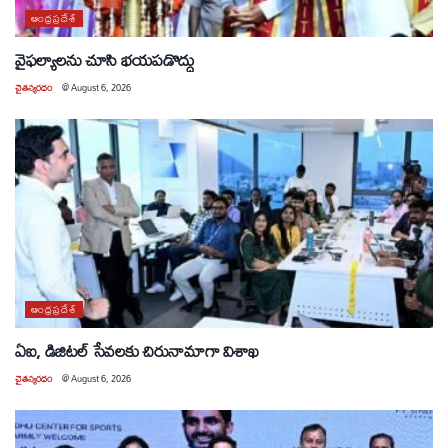
ఆంధ్రప్రదేశ్
వైఫల్యాలను చూసి భయపడొద్దు
చైతన్యరధం
@
August 6, 2026
ఆంధ్రప్రదేశ్
ఏఐ, డిజిటల్ సేవలకు చిరునామాగా విశాఖ
చైతన్యరధం
@
August 6, 2026