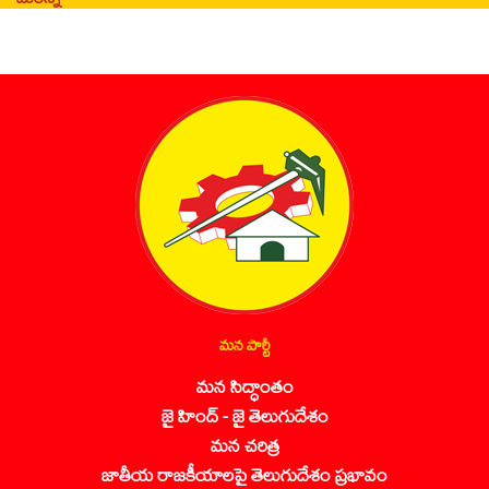
మన పార్టీ
మన సిద్ధాంతం
జై హింద్ - జై తెలుగుదేశం
మన చరిత్ర
జాతీయ రాజకీయాలపై తెలుగుదేశం ప్రభావం