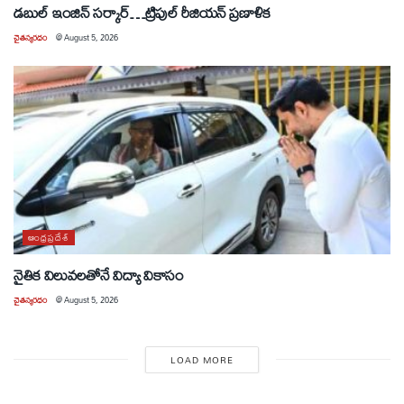
డబుల్ ఇంజిన్ సర్కార్…ట్రిపుల్ రీజియన్ ప్రణాళిక
చైతన్యరధం
@
August 5, 2026
ఆంధ్రప్రదేశ్
నైతిక విలువలతోనే విద్యా వికాసం
చైతన్యరధం
@
August 5, 2026
LOAD MORE