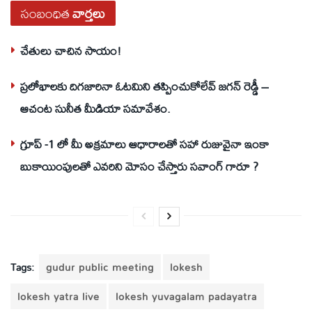
సంబంధిత
వార్తలు
చేతులు చాచిన సాయం!
ప్రలోభాలకు దిగజారినా ఓటమిని తప్పించుకోలేవ్ జగన్ రెడ్డీ –
ఆచంట సునీత మీడియా సమావేశం.
గ్రూప్ -1 లో మీ అక్రమాలు ఆధారాలతో సహా రుజువైనా ఇంకా
బుకాయింపులతో ఎవరిని మోసం చేస్తారు సవాంగ్ గారూ ?
Tags:
gudur public meeting
lokesh
lokesh yatra live
lokesh yuvagalam padayatra