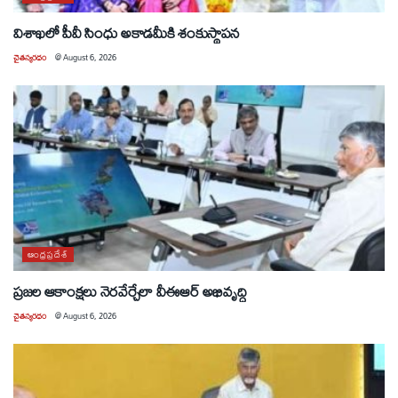
విశాఖలో పీవీ సింధు అకాడమీకి శంకుస్థాపన
చైతన్యరధం
@
August 6, 2026
ఆంధ్రప్రదేశ్
ప్రజల ఆకాంక్షలు నెరవేర్చేలా వీఈఆర్ అభివృద్ధి
చైతన్యరధం
@
August 6, 2026