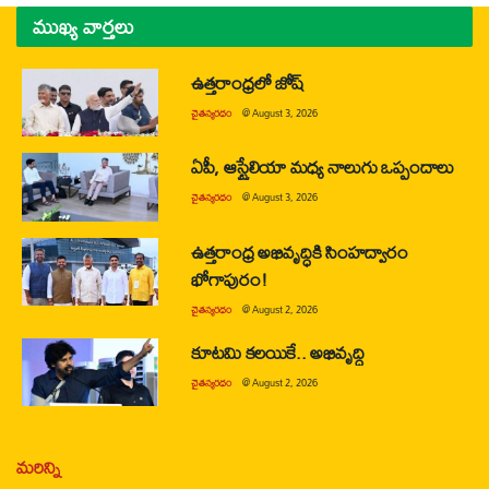
ముఖ్య వార్తలు
ఉత్తరాంధ్రలో జోష్
చైతన్యరధం
@
August 3, 2026
ఏపీ, ఆస్ట్రేలియా మధ్య నాలుగు ఒప్పందాలు
చైతన్యరధం
@
August 3, 2026
ఉత్తరాంధ్ర అభివృద్ధికి సింహద్వారం
భోగాపురం!
చైతన్యరధం
@
August 2, 2026
కూటమి కలయికే.. అభివృద్ధి
చైతన్యరధం
@
August 2, 2026
మరిన్ని