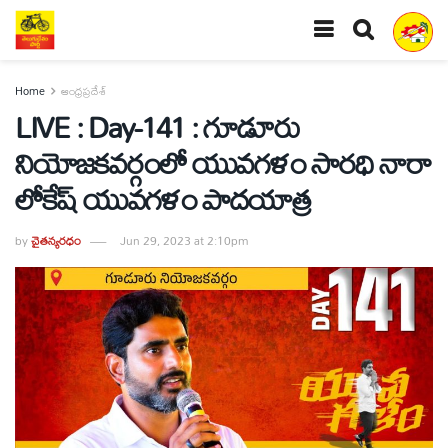
Home
ఆంధ్రప్రదేశ్
LIVE : Day-141 : గూడూరు
నియోజ‌క‌వర్గంలో యువగళం సారధి నారా
లోకేష్ యువ‌గ‌ళం పాద‌యాత్ర
by
చైతన్యరధం
Jun 29, 2023 at 2:10pm