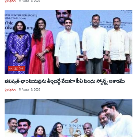
చైతన్యరధం
@
August 6, 2026
ఆంధ్రప్రదేశ్
భవిష్యత్ ఛాంపియన్లను తీర్చిదిద్దే వేదికగా పీవీ సింధు స్పోర్ట్స్ అకాడమీ
చైతన్యరధం
@
August 6, 2026