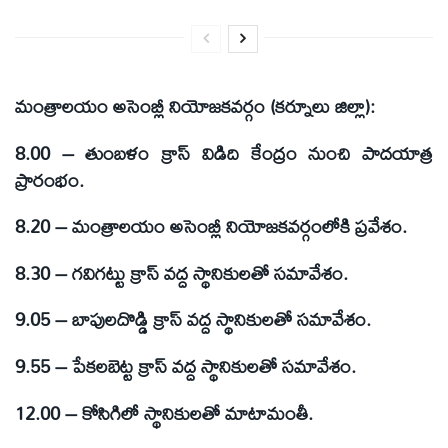
మంత్రాలయం అసెంబ్లీ నియోజకవర్గం (కర్నూలు జిల్లా):
8.00 – తుంబళం క్రాస్ విడిది కేంద్రం నుంచి పాదయాత్ర
ప్రారంభం.
8.20 – మంత్రాలయం అసెంబ్లీ నియోజకవర్గంలోకి ప్రవేశం.
8.30 – గవిగట్టు క్రాస్ వద్ద స్థానికులతో సమావేశం.
9.05 – బాపులదొడ్డి క్రాస్ వద్ద స్థానికులతో సమావేశం.
9.55 – పేకలబెట్ట క్రాస్ వద్ద స్థానికులతో సమావేశం.
12.00 – కోసిగిలో స్థానికులతో మాటామంతీ.