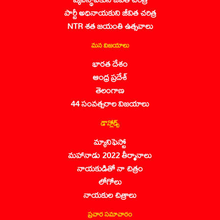
పార్టీ అధినాయకుని జీవిత చరిత్ర
NTR శత జయంతి ఉత్సవాలు
మన విజయాలు
భారత దేశం
ఆంధ్ర ప్రదేశ్
తెలంగాణ
44 సంవత్సరాల విజయాలు
డౌన్లోడ్స్
మ్యానిఫెస్టో
మహానాడు 2022 తీర్మానాలు
నాయకుడితో నా చిత్రం
లోగోలు
నాయకుల చిత్రాలు
ప్రచార సమాచారం