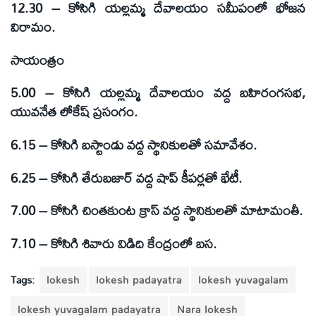
12.30 – కోసిగి యల్లమ్మ దేవాలయం సమీపంలో భోజన
విరామం.
సాయంత్రం
5.00 – కోసిగి యల్లమ్మ దేవాలయం వద్ద బహిరంగసభ,
యువనేత లోకేష్ ప్రసంగం.
6.15 – కోసిగి బస్టాండు వద్ద స్థానికులతో సమావేశం.
6.25 – కోసిగి తేరుబజార్ వద్ద షాప్ కీపర్లతో భేటీ.
7.00 – కోసిగి చింతకుంట క్రాస్ వద్ద స్థానికులతో మాటామంతీ.
7.10 – కోసిగి శివారు విడిది కేంద్రంలో బస.
Tags:
lokesh
lokesh padayatra
lokesh yuvagalam
lokesh yuvagalam padayatra
Nara lokesh