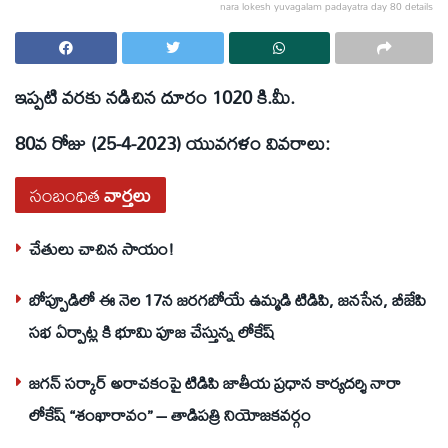
nara lokesh yuvagalam padayatra day 80 details
ఇప్పటి వరకు నడిచిన దూరం 1020 కి.మీ.
80వ రోజు (25-4-2023) యువగళం వివరాలు:
సంబంధిత
వార్తలు
చేతులు చాచిన సాయం!
బోప్పూడిలో ఈ నెల 17న జరగబోయే ఉమ్మడి టిడిపి, జనసేన, బీజేపి
సభ ఏర్పాట్ల కి భూమి పూజ చేస్తున్న లోకేష్
జగన్ సర్కార్ అరాచకంపై టిడిపి జాతీయ ప్రధాన కార్యదర్శి నారా
లోకేష్ “శంఖారావం” – తాడిపత్రి నియోజకవర్గం