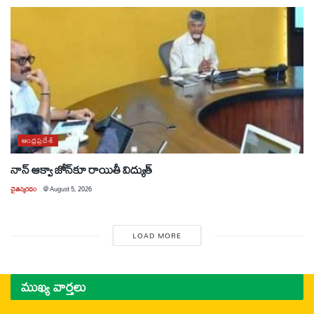
ఆంధ్రప్రదేశ్
నాన్ ఆక్వా జోన్‌కూ రాయితీ విద్యుత్
చైతన్యరధం
@
August 5, 2026
LOAD MORE
ముఖ్య వార్తలు