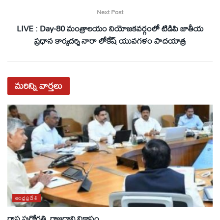
Next Post
LIVE : Day-80 మంత్రాలయం నియోజ‌క‌వ‌ర్గంలో టిడిపి జాతీయ
ప్ర‌ధాన కార్య‌ద‌ర్శి నారా లోకేష్ యువ‌గ‌ళం పాద‌యాత్ర
మరిన్ని
వార్తలు
ఆంధ్రప్రదేశ్
రాష్ట్ర పురోగతి, రాజధాని వికాసం