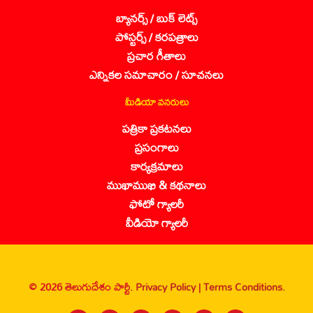
బ్యానర్స్ / బుక్ లెట్స్
పోస్టర్స్ / కరపత్రాలు
ప్రచార గీతాలు
ఎన్నికల సమాచారం / సూచనలు
మీడియా వనరులు
పత్రికా ప్రకటనలు
ప్రసంగాలు
కార్యక్రమాలు
ముఖాముఖి & కథనాలు
ఫోటో గ్యాలరీ
వీడియో గ్యాలరీ
© 2026 తెలుగుదేశం పార్టీ.
Privacy Policy |
Terms Conditions.