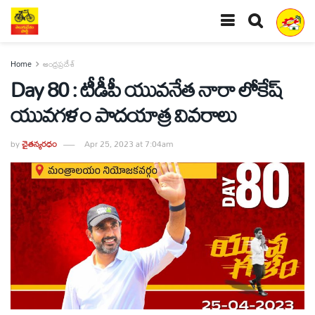
Home
ఆంధ్రప్రదేశ్
Day 80 : టీడీపీ యువనేత నారా లోకేష్
యువగళం పాదయాత్ర వివరాలు
by
చైతన్యరధం
Apr 25, 2023 at 7:04am