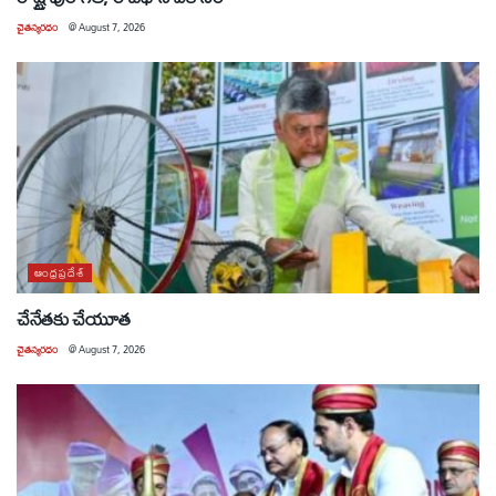
చైతన్యరధం
@
August 7, 2026
ఆంధ్రప్రదేశ్
చేనేతకు చేయూత
చైతన్యరధం
@
August 7, 2026