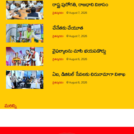
రాష్ట్ర పురోగతి, రాజధాని వికాసం
చైతన్యరధం
@
August 7, 2026
చేనేతకు చేయూత
చైతన్యరధం
@
August 7, 2026
వైఫల్యాలను చూసి భయపడొద్దు
చైతన్యరధం
@
August 6, 2026
ఏఐ, డిజిటల్ సేవలకు చిరునామాగా విశాఖ
చైతన్యరధం
@
August 6, 2026
మరిన్ని