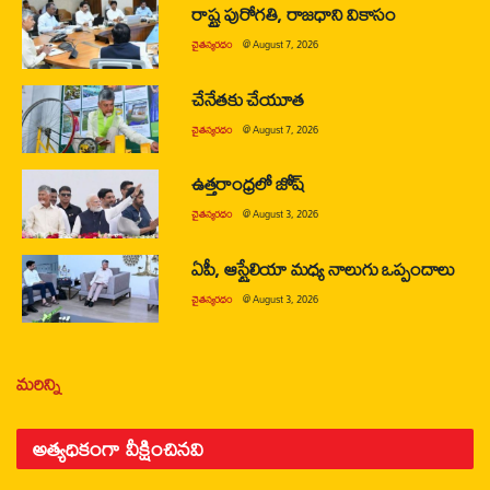
రాష్ట్ర పురోగతి, రాజధాని వికాసం
చైతన్యరధం
@
August 7, 2026
చేనేతకు చేయూత
చైతన్యరధం
@
August 7, 2026
ఉత్తరాంధ్రలో జోష్
చైతన్యరధం
@
August 3, 2026
ఏపీ, ఆస్ట్రేలియా మధ్య నాలుగు ఒప్పందాలు
చైతన్యరధం
@
August 3, 2026
మరిన్ని
అత్యధికంగా వీక్షించినవి