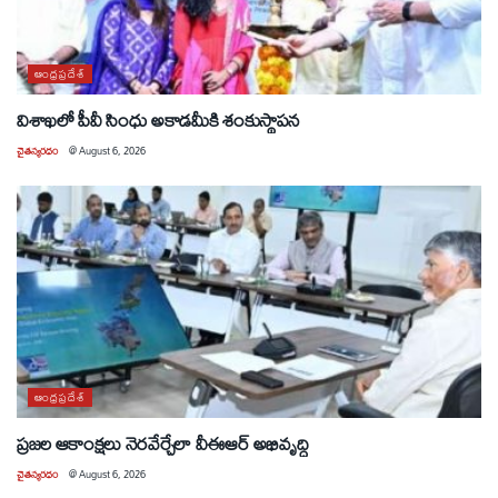
ఆంధ్రప్రదేశ్
విశాఖలో పీవీ సింధు అకాడమీకి శంకుస్థాపన
చైతన్యరధం
@
August 6, 2026
ఆంధ్రప్రదేశ్
ప్రజల ఆకాంక్షలు నెరవేర్చేలా వీఈఆర్ అభివృద్ధి
చైతన్యరధం
@
August 6, 2026