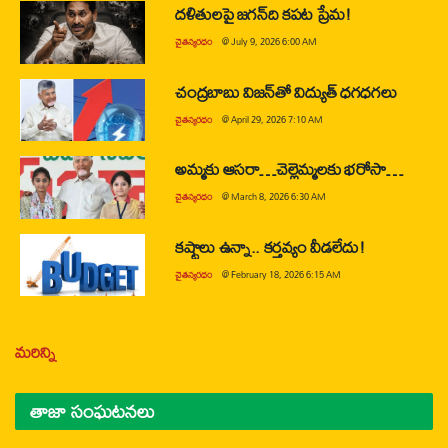
దళితులపై జగన్‌ది కపట ప్రేమ!
చైతన్యరధం
@
July 9, 2026 6:00 AM
చంద్రబాబు విజన్‌తో విద్యుత్ ధగధగలు
చైతన్యరధం
@
April 29, 2026 7:10 AM
అమ్మకు ఆసరా…చెల్లెమ్మలకు భరోసా…
చైతన్యరధం
@
March 8, 2026 6:30 AM
కష్టాలు ఉన్నా.. కర్తవ్యం వీడలేదు!
చైతన్యరధం
@
February 18, 2026 6:15 AM
మరిన్ని
తాజా సంఘటనలు