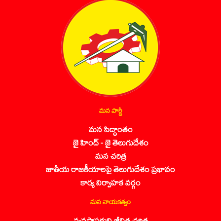
మన పార్టీ
మన సిద్ధాంతం
జై హింద్ - జై తెలుగుదేశం
మన చరిత్ర
జాతీయ రాజకీయాలపై తెలుగుదేశం ప్రభావం
కార్య నిర్వాహక వర్గం
మన నాయకత్వం
వ్యవస్థాపకుని జీవిత చరిత్ర