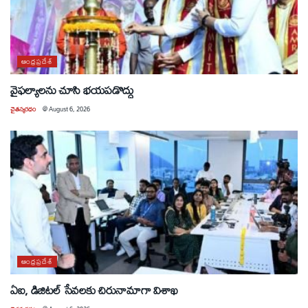
ఆంధ్రప్రదేశ్
వైఫల్యాలను చూసి భయపడొద్దు
చైతన్యరధం
@
August 6, 2026
ఆంధ్రప్రదేశ్
ఏఐ, డిజిటల్ సేవలకు చిరునామాగా విశాఖ