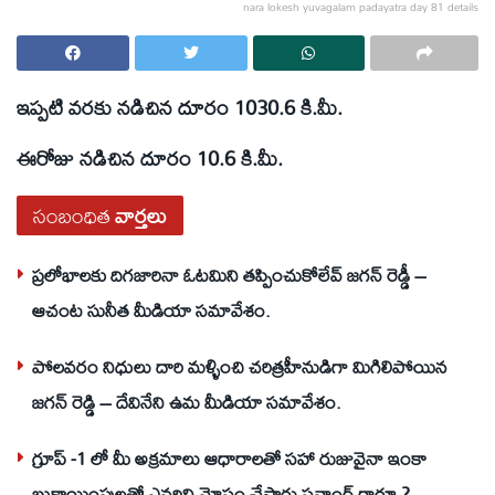
nara lokesh yuvagalam padayatra day 81 details
ఇప్పటి వరకు నడిచిన దూరం 1030.6 కి.మీ.
ఈరోజు నడిచిన దూరం 10.6 కి.మీ.
సంబంధిత
వార్తలు
ప్రలోభాలకు దిగజారినా ఓటమిని తప్పించుకోలేవ్ జగన్ రెడ్డీ –
ఆచంట సునీత మీడియా సమావేశం.
పోలవరం నిధులు దారి మళ్ళించి చరిత్రహీనుడిగా మిగిలిపోయిన
జగన్ రెడ్డి – దేవినేని ఉమ మీడియా సమావేశం.
గ్రూప్ -1 లో మీ అక్రమాలు ఆధారాలతో సహా రుజువైనా ఇంకా
బుకాయింపులతో ఎవరిని మోసం చేస్తారు సవాంగ్ గారూ ?