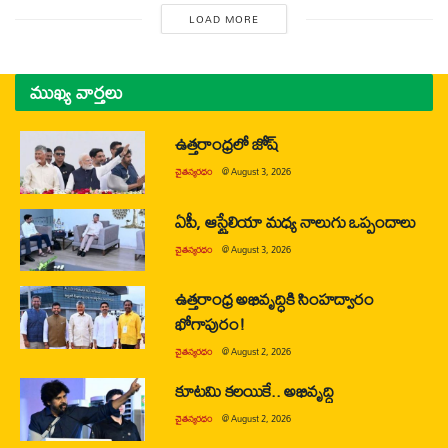
LOAD MORE
ముఖ్య వార్తలు
ఉత్తరాంధ్రలో జోష్
చైతన్యరధం
@
August 3, 2026
ఏపీ, ఆస్ట్రేలియా మధ్య నాలుగు ఒప్పందాలు
చైతన్యరధం
@
August 3, 2026
ఉత్తరాంధ్ర అభివృద్ధికి సింహద్వారం
భోగాపురం!
చైతన్యరధం
@
August 2, 2026
కూటమి కలయికే.. అభివృద్ధి
చైతన్యరధం
@
August 2, 2026