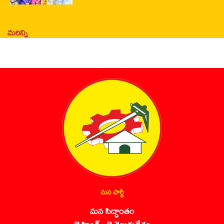
మరిన్ని
మన పార్టీ
మన సిద్ధాంతం