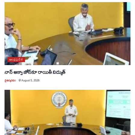
ఆంధ్రప్రదేశ్
నాన్ ఆక్వా జోన్‌కూ రాయితీ విద్యుత్
చైతన్యరధం
@
August 5, 2026