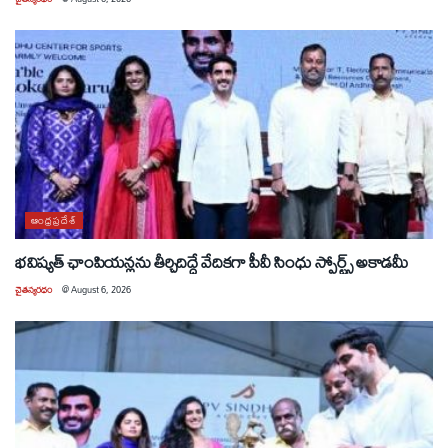
ఆంధ్రప్రదేశ్
భవిష్యత్ ఛాంపియన్లను తీర్చిదిద్దే వేదికగా పీవీ సింధు స్పోర్ట్స్ అకాడమీ
చైతన్యరధం
@
August 6, 2026