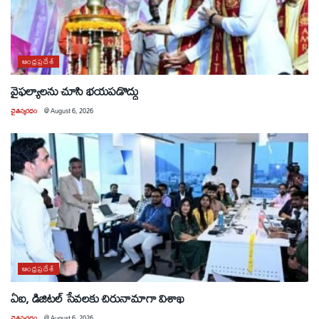
ఆంధ్రప్రదేశ్
వైఫల్యాలను చూసి భయపడొద్దు
చైతన్యరధం
@
August 6, 2026
ఆంధ్రప్రదేశ్
ఏఐ, డిజిటల్ సేవలకు చిరునామాగా విశాఖ
చైతన్యరధం
@
August 6, 2026