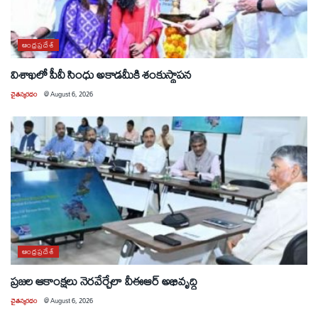
ఆంధ్రప్రదేశ్
విశాఖలో పీవీ సింధు అకాడమీకి శంకుస్థాపన
చైతన్యరధం
@
August 6, 2026
ఆంధ్రప్రదేశ్
ప్రజల ఆకాంక్షలు నెరవేర్చేలా వీఈఆర్ అభివృద్ధి
చైతన్యరధం
@
August 6, 2026