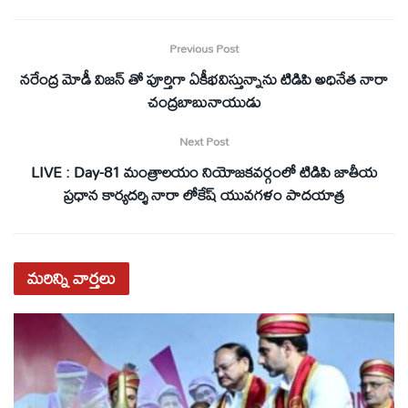
Previous Post
నరేంద్ర మోడీ విజన్ తో పూర్తిగా ఏకీభవిస్తున్నాను టిడిపి అధినేత నారా
చంద్రబాబునాయుడు
Next Post
LIVE : Day-81 మంత్రాలయం నియోజ‌క‌వ‌ర్గంలో టిడిపి జాతీయ
ప్ర‌ధాన కార్య‌ద‌ర్శి నారా లోకేష్ యువ‌గ‌ళం పాద‌యాత్ర
మరిన్ని
వార్తలు