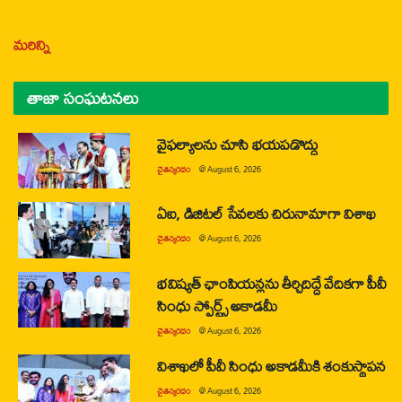
మరిన్ని
తాజా సంఘటనలు
వైఫల్యాలను చూసి భయపడొద్దు
చైతన్యరధం
@
August 6, 2026
ఏఐ, డిజిటల్ సేవలకు చిరునామాగా విశాఖ
చైతన్యరధం
@
August 6, 2026
భవిష్యత్ ఛాంపియన్లను తీర్చిదిద్దే వేదికగా పీవీ
సింధు స్పోర్ట్స్ అకాడమీ
చైతన్యరధం
@
August 6, 2026
విశాఖలో పీవీ సింధు అకాడమీకి శంకుస్థాపన
చైతన్యరధం
@
August 6, 2026