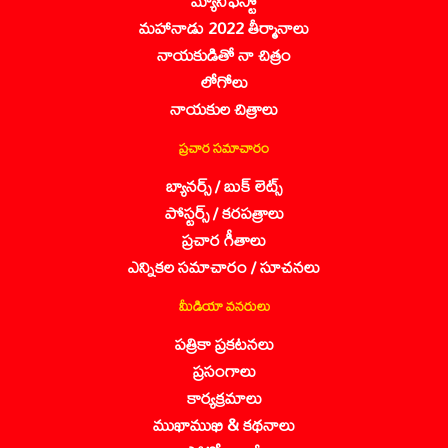
మ్యానిఫెస్టో
మహానాడు 2022 తీర్మానాలు
నాయకుడితో నా చిత్రం
లోగోలు
నాయకుల చిత్రాలు
ప్రచార సమాచారం
బ్యానర్స్ / బుక్ లెట్స్
పోస్టర్స్ / కరపత్రాలు
ప్రచార గీతాలు
ఎన్నికల సమాచారం / సూచనలు
మీడియా వనరులు
పత్రికా ప్రకటనలు
ప్రసంగాలు
కార్యక్రమాలు
ముఖాముఖి & కథనాలు