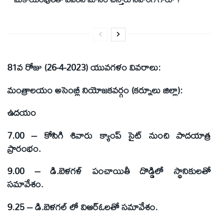
81వ రోజు (26-4-2023) యువగళం వివరాలు:
మంత్రాలయం అసెంబ్లీ నియోజకవర్గం (కర్నూలు జిల్లా):
ఉదయం
7.00 – కోసిగి శివారు క్యాంప్ సైట్ నుంచి పాదయాత్ర
ప్రారంభం.
9.00 – డి.బెళగళ్ పంచాయితీ దొడ్డిలో స్థానికులతో
సమావేశం.
9.25 – డి.బెళగల్ లో విఆర్ఓలతో సమావేశం.