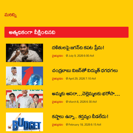
మరిన్ని
అత్యధికంగా వీక్షించినవి
దళితులపై జగన్‌ది కపట ప్రేమ!
చైతన్యరధం
@
July 9, 2026 6:00 AM
చంద్రబాబు విజన్‌తో విద్యుత్ ధగధగలు
చైతన్యరధం
@
April 29, 2026 7:10 AM
అమ్మకు ఆసరా…చెల్లెమ్మలకు భరోసా…
చైతన్యరధం
@
March 8, 2026 6:30 AM
కష్టాలు ఉన్నా.. కర్తవ్యం వీడలేదు!
చైతన్యరధం
@
February 18, 2026 6:15 AM