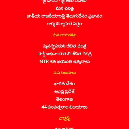
జై హింద్ - జై తెలుగుదేశం
మన చరిత్ర
జాతీయ రాజకీయాలపై తెలుగుదేశం ప్రభావం
కార్య నిర్వాహక వర్గం
మన నాయకత్వం
వ్యవస్థాపకుని జీవిత చరిత్ర
పార్టీ అధినాయకుని జీవిత చరిత్ర
NTR శత జయంతి ఉత్సవాలు
మన విజయాలు
భారత దేశం
ఆంధ్ర ప్రదేశ్
తెలంగాణ
44 సంవత్సరాల విజయాలు
డౌన్లోడ్స్