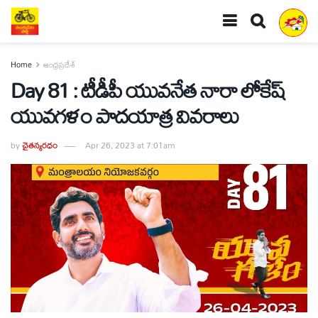
Home
ఆంధ్రప్రదేశ్
Day 81 : టీడీపీ యువనేత నారా లోకేష్
యువగళం పాదయాత్ర వివరాలు
by
చైతన్యరధం
Apr 26, 2023 at 7:01am