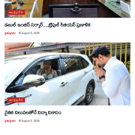
ఆంధ్రప్రదేశ్
డబుల్ ఇంజిన్ సర్కార్…ట్రిపుల్ రీజియన్ ప్రణాళిక
చైతన్యరధం
@
August 5, 2026
ఆంధ్రప్రదేశ్
నైతిక విలువలతోనే విద్యా వికాసం
చైతన్యరధం
@
August 5, 2026