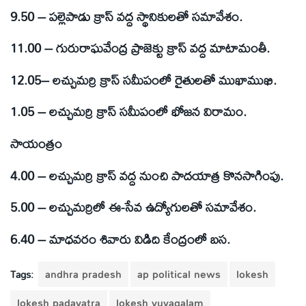
9.50 – పల్లెపాడు క్రాస్ వద్ద స్థానికులతో సమావేశం.
11.00 – గురురాఘవేంద్ర ప్రాజెక్టు క్రాస్ వద్ద మాటామంతీ.
12.05– లచ్చుమర్రి క్రాస్ సమీపంలో రైతులతో ముఖాముఖి.
1.05 – లచ్చుమర్రి క్రాస్ సమీపంలో భోజన విరామం.
సాయంత్రం
4.00 – లచ్చుమర్రి క్రాస్ వద్ద నుంచి పాదయాత్ర కొనసాగింపు.
5.00 – లచ్చుమర్రిలో ఈ-సేవ ఉద్యోగులతో సమావేశం.
6.40 – మాధవరం శివారు విడిది కేంద్రంలో బస.
Tags:
andhra pradesh
ap political news
lokesh
lokesh padayatra
lokesh yuvagalam