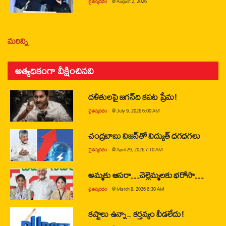
చైతన్యరధం
@
August 2, 2026
మరిన్ని
అత్యధికంగా వీక్షించినవి
దళితులపై జగన్‌ది కపట ప్రేమ!
చైతన్యరధం
@
July 9, 2026 6:00 AM
చంద్రబాబు విజన్‌తో విద్యుత్ ధగధగలు
చైతన్యరధం
@
April 29, 2026 7:10 AM
అమ్మకు ఆసరా…చెల్లెమ్మలకు భరోసా…
చైతన్యరధం
@
March 8, 2026 6:30 AM
కష్టాలు ఉన్నా.. కర్తవ్యం వీడలేదు!