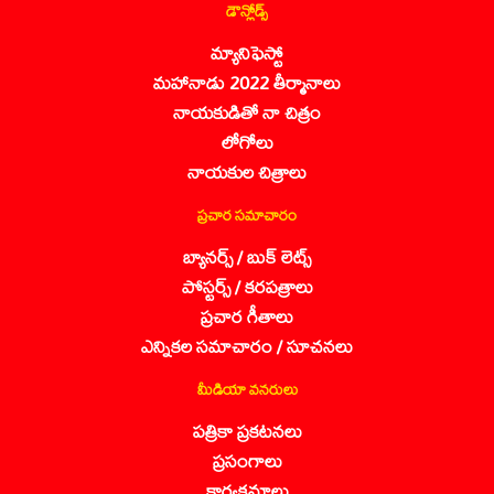
డౌన్లోడ్స్
మ్యానిఫెస్టో
మహానాడు 2022 తీర్మానాలు
నాయకుడితో నా చిత్రం
లోగోలు
నాయకుల చిత్రాలు
ప్రచార సమాచారం
బ్యానర్స్ / బుక్ లెట్స్
పోస్టర్స్ / కరపత్రాలు
ప్రచార గీతాలు
ఎన్నికల సమాచారం / సూచనలు
మీడియా వనరులు
పత్రికా ప్రకటనలు
ప్రసంగాలు
కార్యక్రమాలు