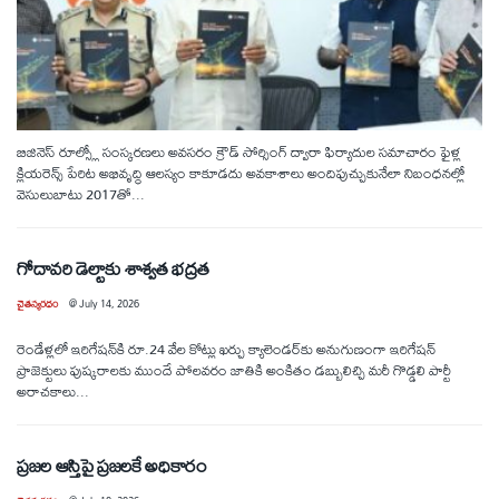
బిజినెస్ రూల్స్లో సంస్కరణలు అవసరం క్రౌడ్ సోర్సింగ్ ద్వారా ఫిర్యాదుల సమాచారం ఫైళ్ల
క్లియరెన్స్ పేరిట అభివృద్ధి ఆలస్యం కాకూడదు అవకాశాలు అందిపుచ్చుకునేలా నిబంధనల్లో
వెసులుబాటు 2017తో...
గోదావరి డెల్టాకు శాశ్వత భద్రత
చైతన్యరధం
@
July 14, 2026
రెండేళ్లలో ఇరిగేషన్‌కి రూ.24 వేల కోట్లు ఖర్చు క్యాలెండర్‌కు అనుగుణంగా ఇరిగేషన్
ప్రాజెక్టులు పుష్కరాలకు ముందే పోలవరం జాతికి అంకితం డబ్బులిచ్చి మరీ గొడ్డలి పార్టీ
అరాచకాలు...
ప్రజల ఆస్తిపై ప్రజలకే అధికారం