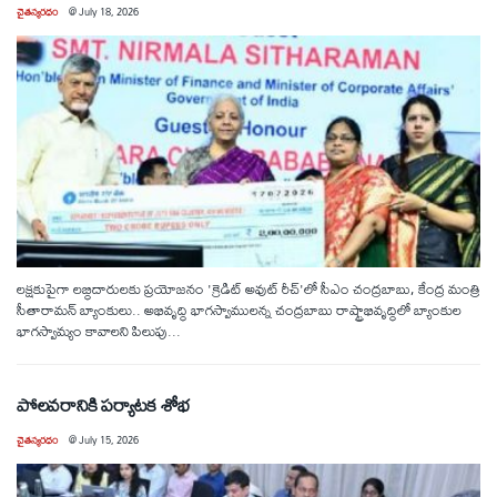
చైతన్యరధం
@
July 18, 2026
లక్షకుపైగా లబ్ధిదారులకు ప్రయోజనం 'క్రెడిట్ అవుట్ రీచ్'లో సీఎం చంద్రబాబు, కేంద్ర మంత్రి
సీతారామన్ బ్యాంకులు.. అభివృద్ధి భాగస్వాములన్న చంద్రబాబు రాష్ట్రాభివృద్ధిలో బ్యాంకుల
భాగస్వామ్యం కావాలని పిలుపు...
పోలవరానికి పర్యాటక శోభ
చైతన్యరధం
@
July 15, 2026