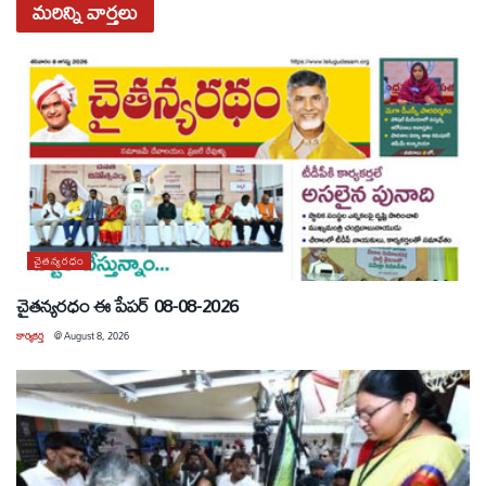
మరిన్ని
వార్తలు
చైతన్యరధం
చైతన్యరధం ఈ పేపర్ 08-08-2026
కార్యకర్త
@
August 8, 2026