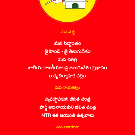
మన పార్టీ
మన సిద్ధాంతం
జై హింద్ - జై తెలుగుదేశం
మన చరిత్ర
జాతీయ రాజకీయాలపై తెలుగుదేశం ప్రభావం
కార్య నిర్వాహక వర్గం
మన నాయకత్వం
వ్యవస్థాపకుని జీవిత చరిత్ర
పార్టీ అధినాయకుని జీవిత చరిత్ర
NTR శత జయంతి ఉత్సవాలు
మన విజయాలు