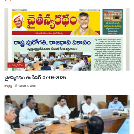
చైతన్యరధం
చైతన్యరధం ఈ పేపర్ 07-08-2026
కార్యకర్త
@
August 7, 2026