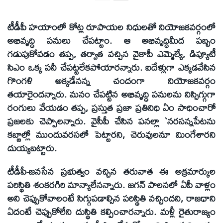
టీడీపీ హయాంలో కోట్ల రూపాయల నిధులతో నియోజకవర్గంలో
అభివృద్ధి పనులు చేపట్టాం. ఆ అభివృద్ధిమీద పబ్బం
గడుపుకోవడం తప్ప, తర్వాత వచ్చిన వైకాపీ ఎమ్మెల్యే, డిప్యూటీ
సిఎం ఒక్క పనీ చేపట్టలేకపోయారన్నారు. ఐదేళ్లుగా ఎక్కడవేసిన
గొంగళి అక్కడేనన్న చందంగా నియోజకవర్గం
తయారైందన్నారు. మనం చేపట్టిన అభివృద్ధి పనులను నిస్సిగ్గుగా
రంగులు వేయడం తప్ప, ప్రస్తుత ప్రజా ప్రతినిధి ఏం సాధించారో
ప్రజలకు చెప్పాలన్నారు. వైసీపీ చేసిన పనల్లా `నరసన్నపేటను
కబ్జాల్లో ముందువరసలో పెట్టారని, చెరువులనూ మింగేశారని
దుయ్యబట్టారు.
టీడీపీ-జనసేన ప్రభుత్వం వచ్చిన తరువాత ఈ అక్రమార్కుల
పరిస్థితి శంకరగిరి మాన్యాలేనన్నారు. జగన్‌ పాలనలో ఏపీ వాళ్లం
అని చెప్పుకోవాలంటే సిగ్గుపడాల్సిన పరిస్థితి వచ్చిందని, రాజధాని
ఏదంటే చెప్పుకోలేని దుస్థితి కల్పించారన్నారు. మళ్లీ రైతురాజ్యం