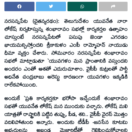
నరసన్నపేట (చైతన్యరథం): తెలుగుదేశం యువనేత నారా
లోకేష్‌ నిర్వహిస్తున్న శంఖారావం సభల్లో కార్యకర్తల ఉత్సాహం
చూస్తుంటే నరసన్నపేటలో పసుపు జెండా ఎగరడం
ఖాయమన్పిస్తోందని శ్రీకాకుళం ఎంపీ రామ్మోహన్‌ నాయుడు
ధీమా వ్యక్తం చేశారు. సోమవారం నరసన్నపేట శంఖారావం
సభలో మాట్లాడుతూ `యువగళం మన ప్రాంతానికి వస్తుందని
అందరం ఎంతో ఆశతో ఎదురుచూశాం. వైసీపీ కుట్రలతో పార్టీ
అధినేత చంద్రబాబు అరెస్టు కారణంగా యువగళం ఇక్కడికి
రాలేకపోయింది.
అందుకే `ప్రతి కార్యకర్తకూ భరోసా ఇచ్చేందుకే శంఖారావం
సభతో యువనేత లోకేష్‌ మన ముందుకు వచ్చారు. లోకేష్‌ మలి
యాత్రతో రాష్ట్రానికి పట్టిన తుప్పు, పీడ, శని.. వైసీపీ వైరస్‌ మొత్తం
వదిలిపోతుంది అన్నారు. అందుకు టీడీపీ -జనసేన కూటమి
అభ్యర్థులను అఖండ మెజారిటీతో గెలిపించుకోవాలని