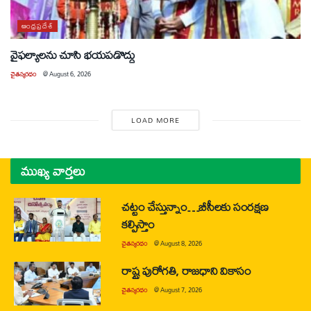
ఆంధ్రప్రదేశ్
వైఫల్యాలను చూసి భయపడొద్దు
చైతన్యరధం
@
August 6, 2026
LOAD MORE
ముఖ్య వార్తలు
చట్టం చేస్తున్నాం…బీసీలకు సంరక్షణ
కల్పిస్తాం
చైతన్యరధం
@
August 8, 2026
రాష్ట్ర పురోగతి, రాజధాని వికాసం
చైతన్యరధం
@
August 7, 2026