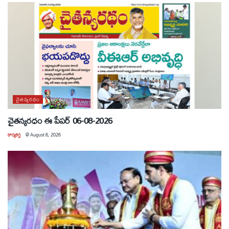
చైతన్యరధం
చైతన్యరధం ఈ పేపర్ 06-08-2026
కార్యకర్త
@
August 6, 2026