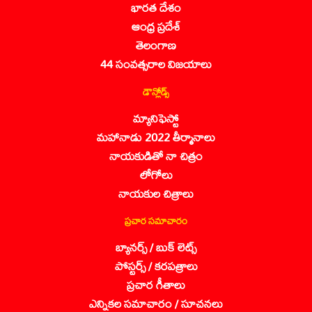
భారత దేశం
ఆంధ్ర ప్రదేశ్
తెలంగాణ
44 సంవత్సరాల విజయాలు
డౌన్లోడ్స్
మ్యానిఫెస్టో
మహానాడు 2022 తీర్మానాలు
నాయకుడితో నా చిత్రం
లోగోలు
నాయకుల చిత్రాలు
ప్రచార సమాచారం
బ్యానర్స్ / బుక్ లెట్స్
పోస్టర్స్ / కరపత్రాలు
ప్రచార గీతాలు
ఎన్నికల సమాచారం / సూచనలు