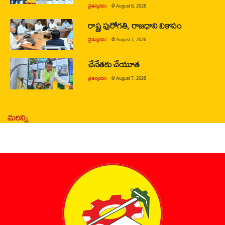
చైతన్యరధం
@
August 8, 2026
రాష్ట్ర పురోగతి, రాజధాని వికాసం
చైతన్యరధం
@
August 7, 2026
చేనేతకు చేయూత
చైతన్యరధం
@
August 7, 2026
మరిన్ని