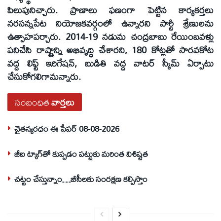
పిలుపునిచ్చారు. ప్రాణాలు ఫణంగా పెట్టిన కార్యకర్తలు
నరసన్నపేట నియోజకవర్గంలో ఉన్నారని పార్టీ శ్రేణులను
ఉత్సాహపర్చారు. 2014-19 నడుమ చంద్రబాబు రేయింబవళ్లు
పనిచేసి రాష్ట్రాన్ని అభివృద్ధి చేశారని, 180 కోట్లతో సారవకోట
వద్ద లిఫ్ట్‌ ఇరిగేషన్‌, బుడితి వద్ద వాటర్‌ స్కీమ్‌ ఏర్పాటు
చేసుకోగలిగామన్నారు.
సంబంధిత
వార్తలు
చైతన్యరధం ఈ పేపర్ 08-08-2026
జీఐ ట్యాగ్‌తో కుప్పడం పట్టుకు మరింత విశిష్టత
చట్టం చేస్తున్నాం…బీసీలకు సంరక్షణ కల్పిస్తాం