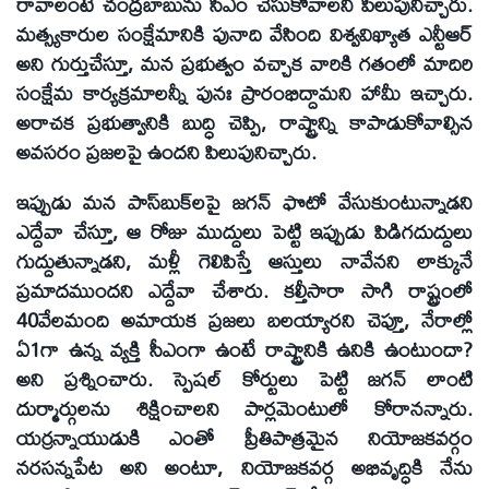
రావాలంటే చంద్రబాబును సీఎం చేసుకోవాలని పిలుపునిచ్చారు.
మత్స్యకారుల సంక్షేమానికి పునాది వేసింది విశ్వవిఖ్యాత ఎన్టీఆర్‌
అని గుర్తుచేస్తూ, మన ప్రభుత్వం వచ్చాక వారికి గతంలో మాదిరి
సంక్షేమ కార్యక్రమాలన్నీ పునః ప్రారంభిద్దామని హామీ ఇచ్చారు.
అరాచక ప్రభుత్వానికి బుద్ధి చెప్పి, రాష్ట్రాన్ని కాపాడుకోవాల్సిన
అవసరం ప్రజలపై ఉందని పిలుపునిచ్చారు.
ఇప్పుడు మన పాస్‌బుక్‌లపై జగన్‌ ఫొటో వేసుకుంటున్నాడని
ఎద్దేవా చేస్తూ, ఆ రోజు ముద్దులు పెట్టి ఇప్పుడు పిడిగదుద్దులు
గుద్దుతున్నాడని, మళ్లీ గెలిపిస్తే ఆస్తులు నావేనని లాక్కునే
ప్రమాదముందని ఎద్దేవా చేశారు. కల్తీసారా సాగి రాష్ట్రంలో
40వేలమంది అమాయక ప్రజలు బలయ్యారని చెప్తూ, నేరాల్లో
ఏ1గా ఉన్న వ్యక్తి సీఎంగా ఉంటే రాష్ట్రానికి ఉనికి ఉంటుందా?
అని ప్రశ్నించారు. స్పెషల్‌ కోర్టులు పెట్టి జగన్‌ లాంటి
దుర్మార్గులను శిక్షించాలని పార్లమెంటులో కోరానన్నారు.
యర్రన్నాయుడుకి ఎంతో ప్రీతిపాత్రమైన నియోజకవర్గం
నరసన్నపేట అని అంటూ, నియోజకవర్గ అభివృద్ధికి నేను