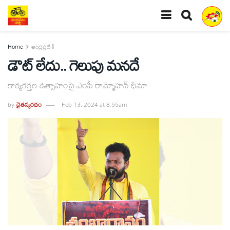
Home
ఆంధ్రప్రదేశ్
డౌట్‌ లేదు.. గెలుపు మనదే
కార్యకర్తల ఉత్సాహంపై ఎంపీ రామ్మోహన్‌ ధీమా
by
చైతన్యరధం
Feb 13, 2024 at 8:55am