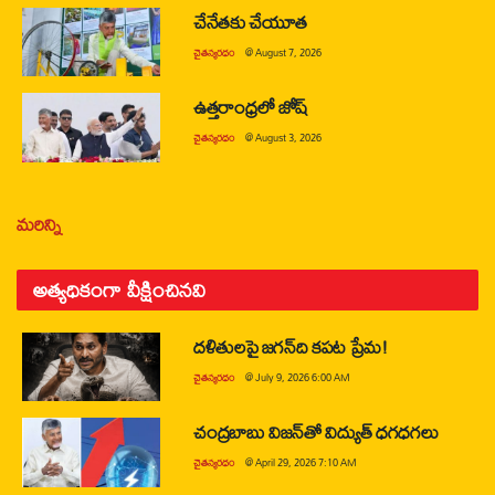
చేనేతకు చేయూత
చైతన్యరధం
@
August 7, 2026
ఉత్తరాంధ్రలో జోష్
చైతన్యరధం
@
August 3, 2026
మరిన్ని
అత్యధికంగా వీక్షించినవి
దళితులపై జగన్‌ది కపట ప్రేమ!
చైతన్యరధం
@
July 9, 2026 6:00 AM
చంద్రబాబు విజన్‌తో విద్యుత్ ధగధగలు
చైతన్యరధం
@
April 29, 2026 7:10 AM