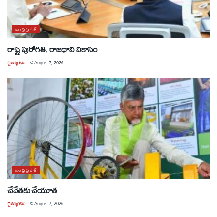
ఆంధ్రప్రదేశ్
రాష్ట్ర పురోగతి, రాజధాని వికాసం
చైతన్యరధం
@
August 7, 2026
ఆంధ్రప్రదేశ్
చేనేతకు చేయూత
చైతన్యరధం
@
August 7, 2026