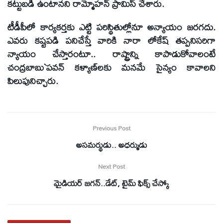
కట్టుబడి ఉంటానని రామ్మోహన్‌ ప్రామిస్‌ చేశారు.
టీడీపీలో కార్యకర్తకు ఎట్టి పరిస్థితుల్లోనూ అన్యాయం జరగదు.
ఎవరు కష్టపడి పనిచేస్తే వారికి నారా లోకేష్‌ తప్పనిసరిగా
న్యాయం చేస్తారంటూ.. రాష్ట్రాన్ని కాపాడుకోవాలంటే
చంద్రబాబు`పవన్‌ కళ్యాణ్‌లకు మనమే సైన్యం కావాలని
పిలుపునిచ్చారు.
Previous Post
అసమర్థుడు.. అధర్ముడు
Next Post
మైడియర్‌ జగన్‌..డేట్‌, టైమ్‌ ఫిక్స్‌ చేస్కో