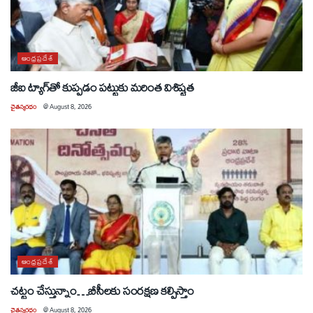
ఆంధ్రప్రదేశ్
జీఐ ట్యాగ్‌తో కుప్పడం పట్టుకు మరింత విశిష్టత
చైతన్యరధం
@
August 8, 2026
ఆంధ్రప్రదేశ్
చట్టం చేస్తున్నాం…బీసీలకు సంరక్షణ కల్పిస్తాం
చైతన్యరధం
@
August 8, 2026