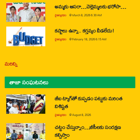
అమ్మకు ఆసరా…చెల్లెమ్మలకు భరోసా…
చైతన్యరధం
@
March 8, 2026 6:30 AM
కష్టాలు ఉన్నా.. కర్తవ్యం వీడలేదు!
చైతన్యరధం
@
February 18, 2026 6:15 AM
మరిన్ని
తాజా సంఘటనలు
జీఐ ట్యాగ్‌తో కుప్పడం పట్టుకు మరింత
విశిష్టత
చైతన్యరధం
@
August 8, 2026
చట్టం చేస్తున్నాం…బీసీలకు సంరక్షణ
కల్పిస్తాం