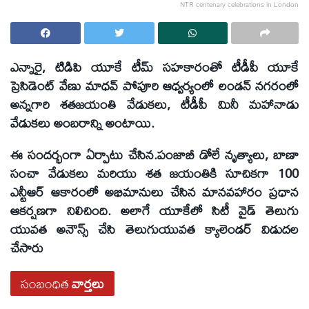
NTR centenary celebrations in London
ఎన్నారై, టిడిపి యూకే టీమ్‌ సహకారంతో టీడీపీ యూకే
ప్రెసిడెంట్‌ వేణు మాధవ్‌ పోపూరి ఆధ్వర్యంలో లండన్‌ నగరంలో
అన్నగారి శతజయంతి వేడుకలు, టీడీపీ మినీ మహానాడు
వేడుకలు అంబరాన్ని అంటాయి.
ఈ సందర్భంగా ఏర్పాటు చేసిన.పంజాబీ డోలే నృత్యాలు, బాణా
సంచా వేడుకలు మరియు శత జయంతికి సూచికగా 100
ఎన్టీఆర్‌ ఆకారంలో అభిమానులు చేసిన మానవహారం ప్రధాన
ఆకర్షణగా నిలిచింది. అలాగే యూకేలో సిటీ వైడ్‌ తెలుగు
యువత అనౌన్స్‌ చేసి తెలుగుయువత క్యాలెండర్‌ విడుదల
చేసారు
సంబంధిత
వార్తలు