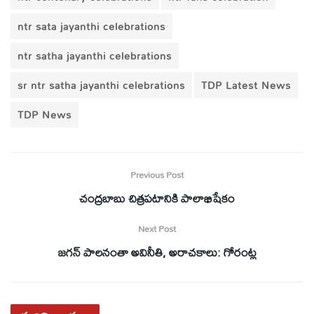
ntr sata jayanthi celebrations
ntr satha jayanthi celebrations
sr ntr satha jayanthi celebrations
TDP Latest News
TDP News
Previous Post
చంద్రబాబు చిత్రపటానికి పాలాభిషేకం
Next Post
జగన్‌ పాలనంతా అవినీతి, అరాచకాలు: గోరంట్ల