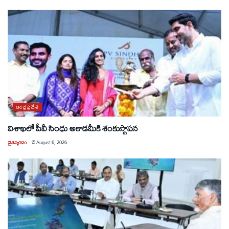
ఆంధ్రప్రదేశ్
విశాఖలో పీవీ సింధు అకాడమీకి శంకుస్థాపన
చైతన్యరధం
@
August 6, 2026