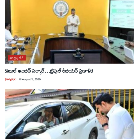
ఆంధ్రప్రదేశ్
డబుల్ ఇంజిన్ సర్కార్…ట్రిపుల్ రీజియన్ ప్రణాళిక
చైతన్యరధం
@
August 5, 2026