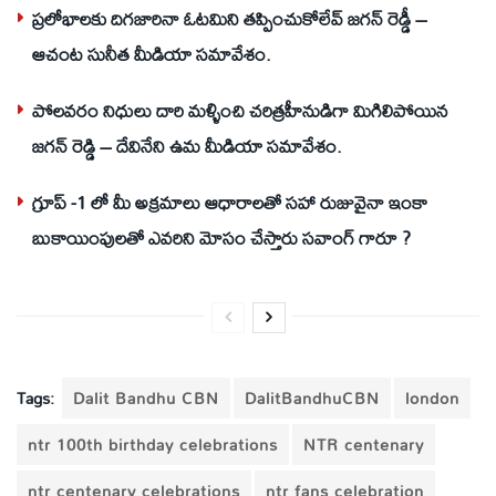
ప్రలోభాలకు దిగజారినా ఓటమిని తప్పించుకోలేవ్ జగన్ రెడ్డీ –
ఆచంట సునీత మీడియా సమావేశం.
పోలవరం నిధులు దారి మళ్ళించి చరిత్రహీనుడిగా మిగిలిపోయిన
జగన్ రెడ్డి – దేవినేని ఉమ మీడియా సమావేశం.
గ్రూప్ -1 లో మీ అక్రమాలు ఆధారాలతో సహా రుజువైనా ఇంకా
బుకాయింపులతో ఎవరిని మోసం చేస్తారు సవాంగ్ గారూ ?
Tags:
Dalit Bandhu CBN
DalitBandhuCBN
london
ntr 100th birthday celebrations
NTR centenary
ntr centenary celebrations
ntr fans celebration