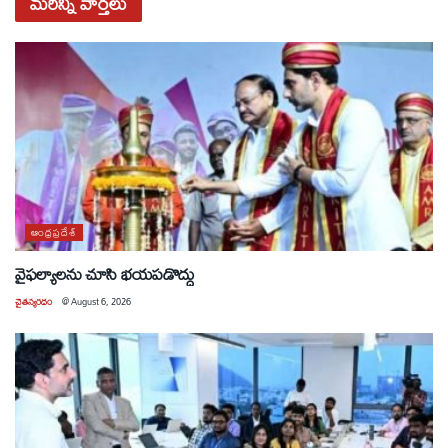
మరిన్ని
వార్తలు
ఆంధ్రప్రదేశ్
వైఫల్యాలను చూసి భయపడొద్దు
చైతన్యరధం
@
August 6, 2026