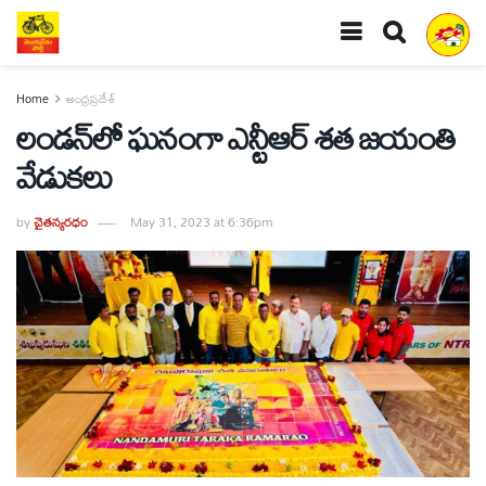
Home
ఆంధ్రప్రదేశ్
లండన్‌లో ఘనంగా ఎన్టీఆర్‌ శత జయంతి
వేడుకలు
by
చైతన్యరధం
May 31, 2023 at 6:36pm