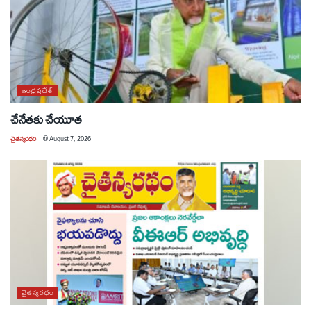
ఆంధ్రప్రదేశ్
చేనేతకు చేయూత
చైతన్యరధం
@
August 7, 2026
చైతన్యరధం