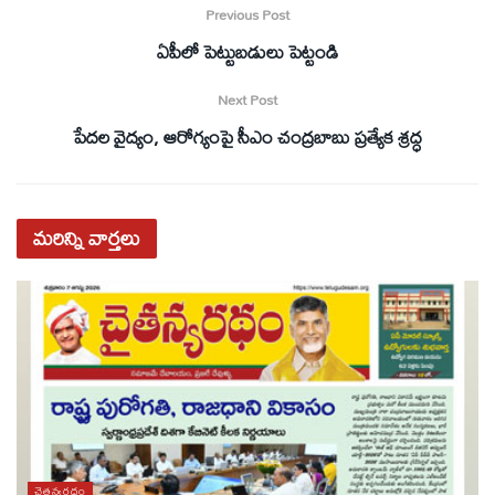
Previous Post
ఏపీలో పెట్టుబడులు పెట్టండి
Next Post
పేదల వైద్యం, ఆరోగ్యంపై సీఎం చంద్రబాబు ప్రత్యేక శ్రద్ధ
మరిన్ని
వార్తలు
చైతన్యరధం