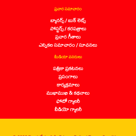
ప్రచార సమాచారం
బ్యానర్స్ / బుక్ లెట్స్
పోస్టర్స్ / కరపత్రాలు
ప్రచార గీతాలు
ఎన్నికల సమాచారం / సూచనలు
మీడియా వనరులు
పత్రికా ప్రకటనలు
ప్రసంగాలు
కార్యక్రమాలు
ముఖాముఖి & కథనాలు
ఫోటో గ్యాలరీ
వీడియో గ్యాలరీ