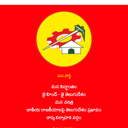
మన పార్టీ
మన సిద్ధాంతం
జై హింద్ - జై తెలుగుదేశం
మన చరిత్ర
జాతీయ రాజకీయాలపై తెలుగుదేశం ప్రభావం
కార్య నిర్వాహక వర్గం