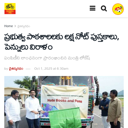
Home
చైతన్యరధం
ప్రభుత్వ పాఠశాలలకు లక్ష నోట్ పుస్తకాలు,
పెన్నులు విరాళం
పంపిణీని లాంఛనంగా ప్రారంభించిన మంత్రి లోకేష్
by
చైతన్యరధం
Oct 1, 2025 at 6:30am