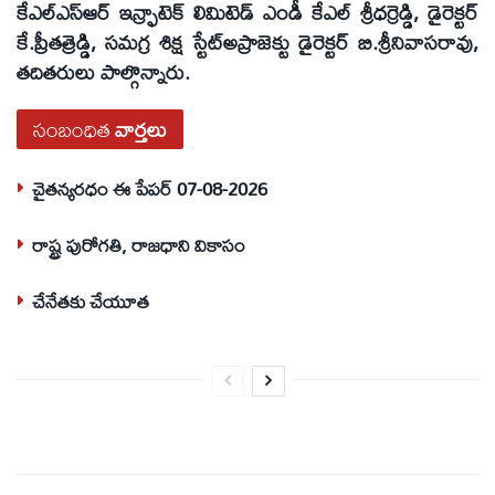
కేఎల్ఎస్ఆర్ ఇన్ఫ్రాటెక్ లిమిటెడ్ ఎండీ కేఎల్ శ్రీధర్రెడ్డి, డైరెక్టర్
కే.ప్రీతత్రెడ్డి, సమగ్ర శిక్ష స్టేట్అప్రాజెక్టు డైరెక్టర్ బి.శ్రీనివాసరావు,
తదితరులు పాల్గొన్నారు.
సంబంధిత
వార్తలు
చైతన్యరధం ఈ పేపర్ 07-08-2026
రాష్ట్ర పురోగతి, రాజధాని వికాసం
చేనేతకు చేయూత