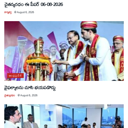
చైతన్యరధం ఈ పేపర్ 06-08-2026
కార్యకర్త
@
August 6, 2026
ఆంధ్రప్రదేశ్
వైఫల్యాలను చూసి భయపడొద్దు
చైతన్యరధం
@
August 6, 2026