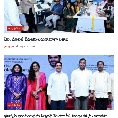
ఆంధ్రప్రదేశ్
ఏఐ, డిజిటల్ సేవలకు చిరునామాగా విశాఖ
చైతన్యరధం
@
August 6, 2026
ఆంధ్రప్రదేశ్
భవిష్యత్ ఛాంపియన్లను తీర్చిదిద్దే వేదికగా పీవీ సింధు స్పోర్ట్స్ అకాడమీ