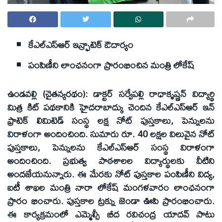
కేఎల్ఎస్ఆర్ ఇన్ఫ్రాటెక్ ఔదార్యం
పంపిణీని లాంఛనంగా ప్రారంభించిన మంత్రి లోకేష్
ఉండవల్లి (చైతన్యరథం): డాక్టర్ సర్వేపల్లి రాధాకృష్ణన్ విద్యార్థి
మిత్ర కిట్ పథకానికి హైదరాబాద్కు చెందిన కేఎల్ఎస్ఆర్ ఇన్
ఫ్రాటెక్ లిమిటెడ్ సంస్థ లక్ష నోట్ పుస్తకాలు, పెన్నులను
విరాళంగా అందించింది. సుమారు రూ. 40 లక్షల విలువైన నోట్
పుస్తకాలు, పెన్నులను కేఎల్ఎస్ఆర్ సంస్థ విరాళంగా
అందించింది. ప్రభుత్వ పాఠశాలల విద్యార్థులకు వీటిని
అందజేయనున్నారు. ఈ మేరకు నోట్ పుస్తకాల పంపిణీని విద్య,
ఐటీ శాఖల మంత్రి నారా లోకేష్ మంగళవారం లాంఛనంగా
ప్రారం భించారు. పుస్తకాల ట్రక్ను జెండా ఊపి ప్రారంభించారు.
ఈ కార్యక్రమంలో ఎమ్మెల్సీ బీద రవిచంద్ర యాదవ్ పాటు