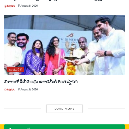
చైతన్యరధం
@
August 6, 2026
ఆంధ్రప్రదేశ్
విశాఖలో పీవీ సింధు అకాడమీకి శంకుస్థాపన
చైతన్యరధం
@
August 6, 2026
LOAD MORE