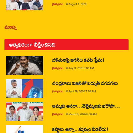
చైతన్యరధం
@
August 3, 2026
మరిన్ని
అత్యధికంగా వీక్షించినవి
దళితులపై జగన్‌ది కపట ప్రేమ!
చైతన్యరధం
@
July 9, 2026 6:00 AM
చంద్రబాబు విజన్‌తో విద్యుత్ ధగధగలు
చైతన్యరధం
@
April 29, 2026 7:10 AM
అమ్మకు ఆసరా…చెల్లెమ్మలకు భరోసా…
చైతన్యరధం
@
March 8, 2026 6:30 AM
కష్టాలు ఉన్నా.. కర్తవ్యం వీడలేదు!