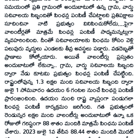
సమయంలో ప్రతి గ్రామంలో అందుబాటులో ఉన్న గ్రామ, వార్డు
సచివాలయ సిబ్బందితో పింఛన్ల పంపిణీ చేపట్టాలని ప్రతిపక్షాలు
సూచించినా నాటి ప్రభుత్వం వినిపించుకోలేదు…పైగా
వాలంటీర్లతో మాత్రమే పింఛన్ల పంపిణీ సాధ్యమన్నట్లుగా
వ్యవహరించింది. దీంతో సచివాలయాలకు పింఛను కోసం వెళ్లి
పలువురు వృద్దులు ఎండలకు తీవ్ర అవస్థలు పడ్డారు. వడదెబ్బతో
ప్రాణాలు కోల్పోయారు. అయితే వాలంటీర్లు ప్రస్తుతం
అందుబాటులో లేకున్నా.. గ్రామ, వార్డు సచివాలయ సిబ్బంది
ద్వారా నేడు కూటమి ప్రభుత్వం పింఛన్ల పంపిణీ చేపట్టింది.
రాష్ట్రంలోవున్న 1.3 లక్షల మంది సచివాలయ సిబ్బంది ద్వారా
జులై 1 సోమవారం ఉదయం 6 గంటల నుంచే పింఛన్ల పంపిణీ
ప్రారంభించింది. ఉదయం నుంచి రాష్ట్ర వ్యాప్తంగా పండుగలా
పింఛన్ల పంపిణీ కార్యక్రమం జరిగింది. గత ప్రభుత్వంలో
రెండున్నర లక్షల మంది వాలంటీర్లు అందుబాటులో ఉన్నా ఒక
రోజులో గరిష్టంగా 88 శాతం మందికి మాత్రమే పింఛను పంపిణీ
చేశారు. 2023 జులై 1వ తేదీన 88.44 శాతం మందికి మొదటి