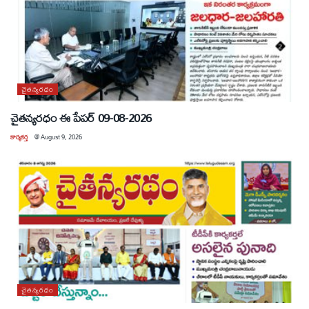
చైతన్యరధం
చైతన్యరధం ఈ పేపర్ 09-08-2026
కార్యకర్త
@
August 9, 2026
చైతన్యరధం