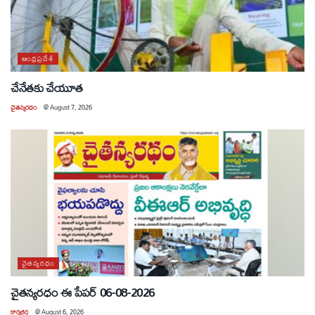
ఆంధ్రప్రదేశ్
చేనేతకు చేయూత
చైతన్యరధం
@
August 7, 2026
చైతన్యరధం
చైతన్యరధం ఈ పేపర్ 06-08-2026
కార్యకర్త
@
August 6, 2026