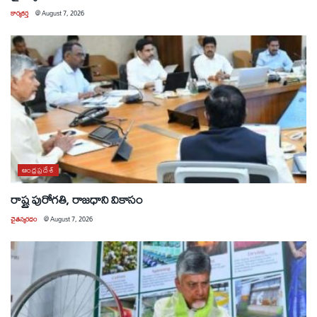
కార్యకర్త
@
August 7, 2026
ఆంధ్రప్రదేశ్
రాష్ట్ర పురోగతి, రాజధాని వికాసం
చైతన్యరధం
@
August 7, 2026