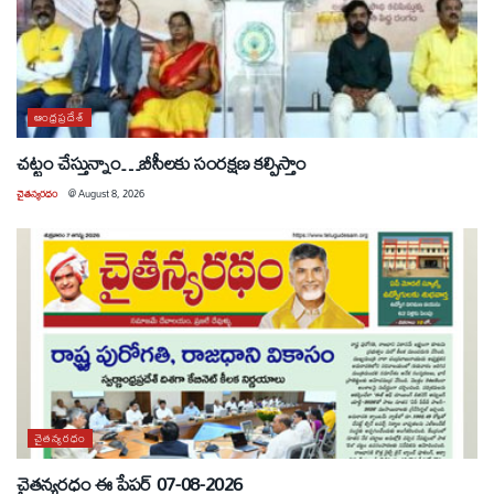
ఆంధ్రప్రదేశ్
చట్టం చేస్తున్నాం…బీసీలకు సంరక్షణ కల్పిస్తాం
చైతన్యరధం
@
August 8, 2026
చైతన్యరధం
చైతన్యరధం ఈ పేపర్ 07-08-2026