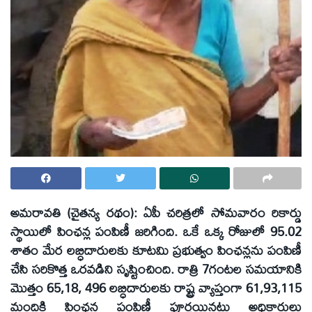
అమరావతి (చైతన్య రథం): ఏపీ చరిత్రలో సోమవారం రికార్డు
స్థాయిలో పింఛన్ల పంపిణీ జరిగింది. ఒకే ఒక్క రోజులో 95.02
శాతం మేర లబ్ధిదారులకు కూటమి ప్రభుత్వం పింఛన్లను పంపిణీ
చేసి సరికొత్త ఒరవడిని సృష్టించింది. రాత్రి 7గంటల సమయానికి
మొత్తం 65,18, 496 లబ్ధిదారులకు రాష్ట్ర వ్యాప్తంగా 61,93,115
మందికి పింఛన్ల పంపిణీ పూర్తయినట్లు అధికారులు