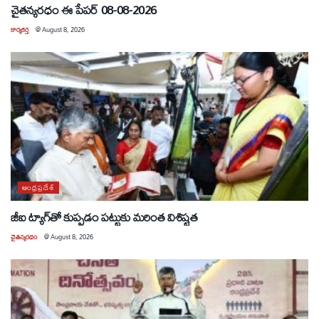
చైతన్యరధం ఈ పేపర్ 08-08-2026
కార్యకర్త
@
August 8, 2026
ఆంధ్రప్రదేశ్
జీఐ ట్యాగ్‌తో కుప్పడం పట్టుకు మరింత విశిష్టత
చైతన్యరధం
@
August 8, 2026