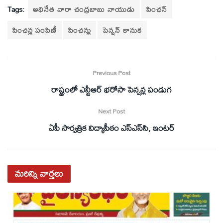
Tags:
అధినేత నారా చంద్రబాబు నాయుడు
పింఛన్‌
పింఛన్ల పంపిణీ
పింఛన్లు
పెన్షన్‌ కానుక
Previous Post
రాష్ట్రంలో ఎన్టీఆర్‌ భరోసా పెన్షన్ల పండుగ
Next Post
ఏపీ సార్వత్రిక విద్యాపీఠం ఎస్‌ఎస్‌సి, ఇంటర్‌
మరిన్ని
వార్తలు