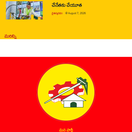
చేనేతకు చేయూత
చైతన్యరధం
@
August 7, 2026
మరిన్ని
మన పార్టీ