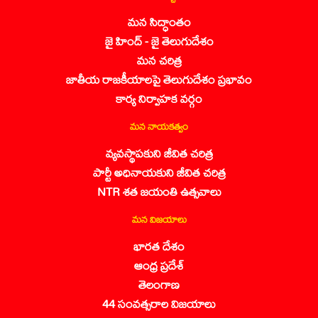
మన సిద్ధాంతం
జై హింద్ - జై తెలుగుదేశం
మన చరిత్ర
జాతీయ రాజకీయాలపై తెలుగుదేశం ప్రభావం
కార్య నిర్వాహక వర్గం
మన నాయకత్వం
వ్యవస్థాపకుని జీవిత చరిత్ర
పార్టీ అధినాయకుని జీవిత చరిత్ర
NTR శత జయంతి ఉత్సవాలు
మన విజయాలు
భారత దేశం
ఆంధ్ర ప్రదేశ్
తెలంగాణ
44 సంవత్సరాల విజయాలు