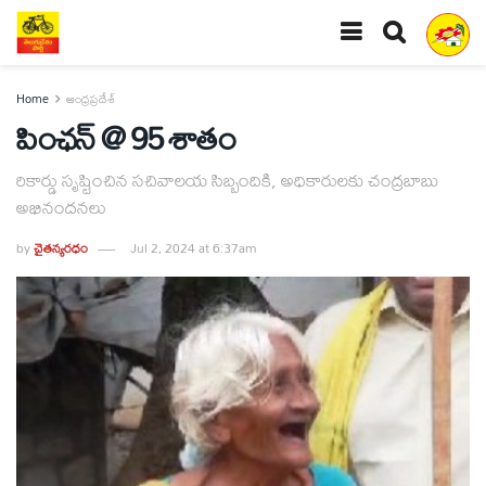
Home
ఆంధ్రప్రదేశ్
పింఛన్‌ @ 95 శాతం
రికార్డు సృష్టించిన సచివాలయ సిబ్బందికి, అధికారులకు చంద్రబాబు
అభినందనలు
by
చైతన్యరధం
Jul 2, 2024 at 6:37am