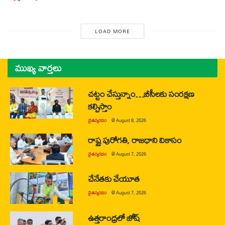
LOAD MORE
ముఖ్య వార్తలు
చట్టం చేస్తున్నాం…బీసీలకు సంరక్షణ
కల్పిస్తాం
చైతన్యరధం
@
August 8, 2026
రాష్ట్ర పురోగతి, రాజధాని వికాసం
చైతన్యరధం
@
August 7, 2026
చేనేతకు చేయూత
చైతన్యరధం
@
August 7, 2026
ఉత్తరాంధ్రలో జోష్