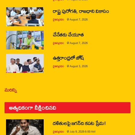
రాష్ట్ర పురోగతి, రాజధాని వికాసం
చైతన్యరధం
@
August 7, 2026
చేనేతకు చేయూత
చైతన్యరధం
@
August 7, 2026
ఉత్తరాంధ్రలో జోష్
చైతన్యరధం
@
August 3, 2026
మరిన్ని
అత్యధికంగా వీక్షించినవి
దళితులపై జగన్‌ది కపట ప్రేమ!
చైతన్యరధం
@
July 9, 2026 6:00 AM