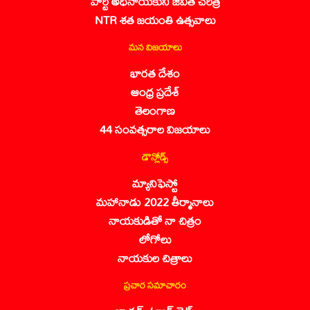
పార్టీ అధినాయకుని జీవిత చరిత్ర
NTR శత జయంతి ఉత్సవాలు
మన విజయాలు
భారత దేశం
ఆంధ్ర ప్రదేశ్
తెలంగాణ
44 సంవత్సరాల విజయాలు
డౌన్లోడ్స్
మ్యానిఫెస్టో
మహానాడు 2022 తీర్మానాలు
నాయకుడితో నా చిత్రం
లోగోలు
నాయకుల చిత్రాలు
ప్రచార సమాచారం