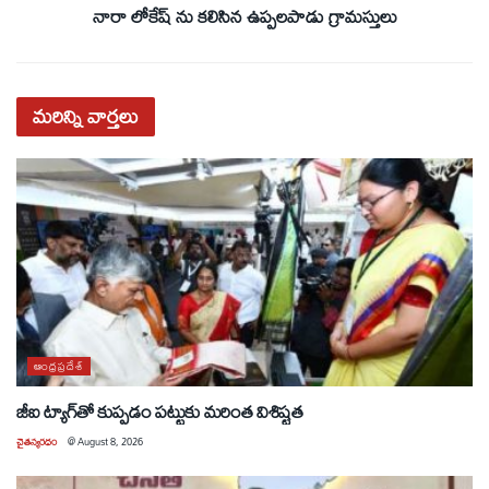
నారా లోకేష్ ను కలిసిన ఉప్పలపాడు గ్రామస్తులు
మరిన్ని
వార్తలు
ఆంధ్రప్రదేశ్
జీఐ ట్యాగ్‌తో కుప్పడం పట్టుకు మరింత విశిష్టత
చైతన్యరధం
@
August 8, 2026