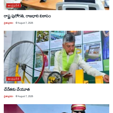
ఆంధ్రప్రదేశ్
రాష్ట్ర పురోగతి, రాజధాని వికాసం
చైతన్యరధం
@
August 7, 2026
ఆంధ్రప్రదేశ్
చేనేతకు చేయూత
చైతన్యరధం
@
August 7, 2026