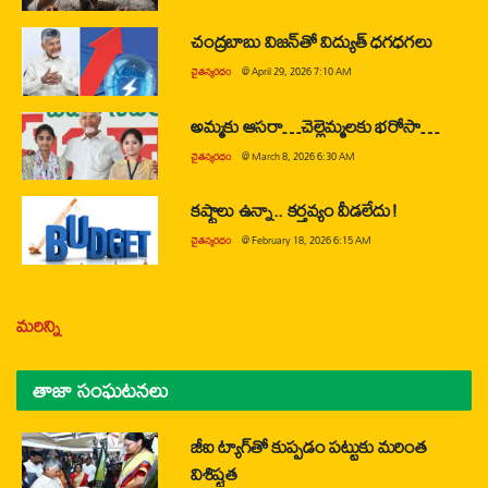
చంద్రబాబు విజన్‌తో విద్యుత్ ధగధగలు
చైతన్యరధం
@
April 29, 2026 7:10 AM
అమ్మకు ఆసరా…చెల్లెమ్మలకు భరోసా…
చైతన్యరధం
@
March 8, 2026 6:30 AM
కష్టాలు ఉన్నా.. కర్తవ్యం వీడలేదు!
చైతన్యరధం
@
February 18, 2026 6:15 AM
మరిన్ని
తాజా సంఘటనలు
జీఐ ట్యాగ్‌తో కుప్పడం పట్టుకు మరింత
విశిష్టత