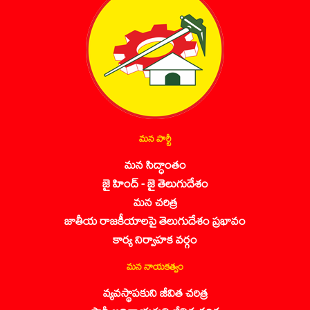
మన పార్టీ
మన సిద్ధాంతం
జై హింద్ - జై తెలుగుదేశం
మన చరిత్ర
జాతీయ రాజకీయాలపై తెలుగుదేశం ప్రభావం
కార్య నిర్వాహక వర్గం
మన నాయకత్వం
వ్యవస్థాపకుని జీవిత చరిత్ర