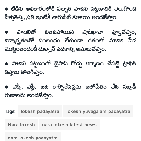
• టిడిపి అధికారంలోకి వచ్చాక పొదిలి పట్టణానికి వెలుగొండ
నీళ్లుతెచ్చి, ప్రతి ఇంటికీ తాగునీటి కుళాయి అందజేస్తాం.
• పొదిలిలో నిలచిపోయిన షాదీఖానా పూర్తిచేస్తాం,
విద్యార్హతలతో సంబంధం లేకుండా గతంలో మాదిరి పేద
ముస్లింలందరికీ దుల్హాన్ పథకాన్ని అమలుచేస్తాం.
• పొదిలి పట్టణంలో బైపాస్ రోడ్డు నిర్మాణం చేపట్టి ట్రాఫిక్
కష్టాలు తొలగిస్తాం.
• ఎస్సీ, ఎస్టీ, బిసి కార్పొరేషన్లను బలోపేతం చేసి సబ్సిడీ
రుణాలను అందజేస్తాం.
Tags:
lokesh padayatra
lokesh yuvagalam padayatra
Nara lokesh
nara lokesh latest news
nara lokesh padayatra