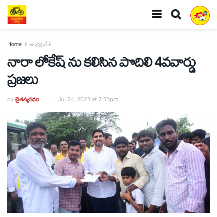
Home
ఆంధ్రప్రదేశ్
నారా లోకేష్ ను కలిసిన పొదిలి 4వవార్డు
ప్రజలు
by
చైతన్యరధం
Jul 24, 2023 at 2:33pm