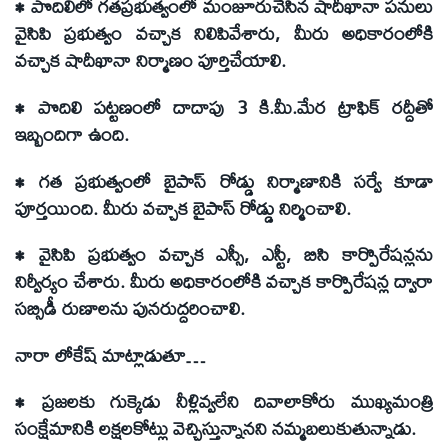
• పొదిలిలో గతప్రభుత్వంలో మంజూరుచేసిన షాదీఖానా పనులు
వైసిపి ప్రభుత్వం వచ్చాక నిలిపివేశారు, మీరు అధికారంలోకి
వచ్చాక షాదీఖానా నిర్మాణం పూర్తిచేయాలి.
• పొదిలి పట్టణంలో దాదాపు 3 కి.మీ.మేర ట్రాఫిక్ రద్దీతో
ఇబ్బందిగా ఉంది.
• గత ప్రభుత్వంలో బైపాస్ రోడ్డు నిర్మాణానికి సర్వే కూడా
పూర్తయింది. మీరు వచ్చాక బైపాస్ రోడ్డు నిర్మించాలి.
• వైసిపి ప్రభుత్వం వచ్చాక ఎస్సీ, ఎస్టీ, బిసి కార్పొరేషన్లను
నిర్వీర్యం చేశారు. మీరు అధికారంలోకి వచ్చాక కార్పొరేషన్ల ద్వారా
సబ్సిడీ రుణాలను పునరుద్దరించాలి.
నారా లోకేష్ మాట్లాడుతూ…
• ప్రజలకు గుక్కెడు నీళ్లివ్వలేని దివాలాకోరు ముఖ్యమంత్రి
సంక్షేమానికి లక్షలకోట్లు వెచ్చిస్తున్నానని నమ్మబలుకుతున్నాడు.