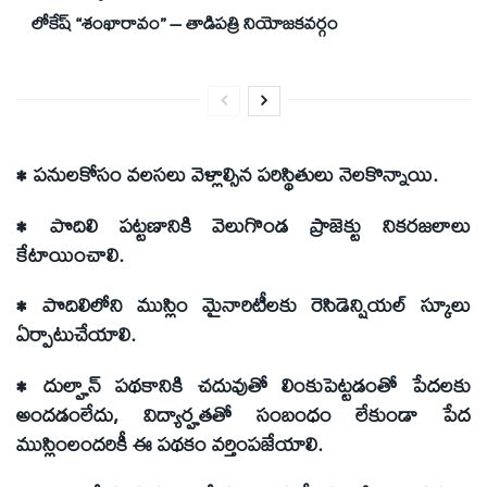
లోకేష్ “శంఖారావం” – తాడిపత్రి నియోజకవర్గం
• పనులకోసం వలసలు వెళ్లాల్సిన పరిస్థితులు నెలకొన్నాయి.
• పొదిలి పట్టణానికి వెలుగొండ ప్రాజెక్టు నికరజలాలు
కేటాయించాలి.
• పొదిలిలోని ముస్లిం మైనారిటీలకు రెసిడెన్షియల్ స్కూలు
ఏర్పాటుచేయాలి.
• దుల్హాన్ పథకానికి చదువుతో లింకుపెట్టడంతో పేదలకు
అందడంలేదు, విద్యార్హతతో సంబంధం లేకుండా పేద
ముస్లింలందరికీ ఈ పథకం వర్తింపజేయాలి.