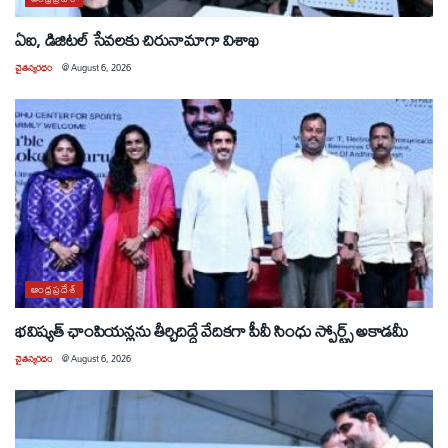
ఏఐ, డిజిటల్ సేవలకు చిరునామాగా విశాఖ
చైతన్యరధం
@
August 6, 2026
ఆంధ్రప్రదేశ్
భవిష్యత్ ఛాంపియన్లను తీర్చిదిద్దే వేదికగా పీవీ సింధు స్పోర్ట్స్ అకాడమీ
చైతన్యరధం
@
August 6, 2026