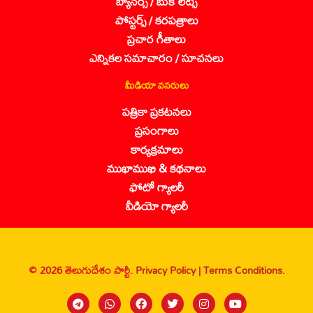
బ్యానర్స్ / బుక్ లెట్స్
పోస్టర్స్ / కరపత్రాలు
ప్రచార గీతాలు
ఎన్నికల సమాచారం / సూచనలు
మీడియా వనరులు
పత్రికా ప్రకటనలు
ప్రసంగాలు
కార్యక్రమాలు
ముఖాముఖి & కథనాలు
ఫోటో గ్యాలరీ
వీడియో గ్యాలరీ
© 2026 తెలుగుదేశం పార్టీ.
Privacy Policy |
Terms Conditions.