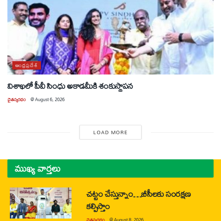
ఆంధ్రప్రదేశ్
విశాఖలో పీవీ సింధు అకాడమీకి శంకుస్థాపన
చైతన్యరధం
@
August 6, 2026
LOAD MORE
ముఖ్య వార్తలు
చట్టం చేస్తున్నాం…బీసీలకు సంరక్షణ
కల్పిస్తాం
చైతన్యరధం
@
August 8, 2026