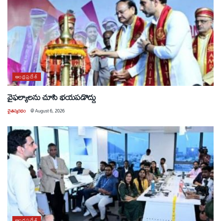
ఆంధ్రప్రదేశ్
వైఫల్యాలను చూసి భయపడొద్దు
చైతన్యరధం
@
August 6, 2026
ఆంధ్రప్రదేశ్