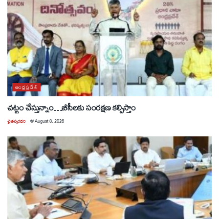
ఆంధ్రప్రదేశ్
చట్టం చేస్తున్నాం…బీసీలకు సంరక్షణ కల్పిస్తాం
చైతన్యరధం
@
August 8, 2026