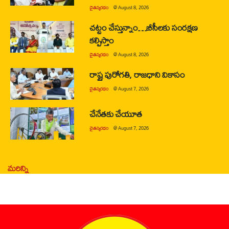
చైతన్యరధం
@
August 8, 2026
చట్టం చేస్తున్నాం…బీసీలకు సంరక్షణ
కల్పిస్తాం
చైతన్యరధం
@
August 8, 2026
రాష్ట్ర పురోగతి, రాజధాని వికాసం
చైతన్యరధం
@
August 7, 2026
చేనేతకు చేయూత
చైతన్యరధం
@
August 7, 2026
మరిన్ని