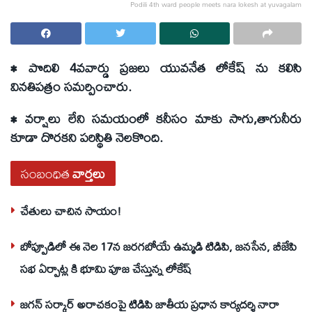
Podili 4th ward people meets nara lokesh at yuvagalam
• పొదిలి 4వవార్డు ప్రజలు యువనేత లోకేష్ ను కలిసి
వినతిపత్రం సమర్పించారు.
• వర్షాలు లేని సమయంలో కనీసం మాకు సాగు,తాగునీరు
కూడా దొరకని పరిస్థితి నెలకొంది.
సంబంధిత
వార్తలు
చేతులు చాచిన సాయం!
బోప్పూడిలో ఈ నెల 17న జరగబోయే ఉమ్మడి టిడిపి, జనసేన, బీజేపి
సభ ఏర్పాట్ల కి భూమి పూజ చేస్తున్న లోకేష్
జగన్ సర్కార్ అరాచకంపై టిడిపి జాతీయ ప్రధాన కార్యదర్శి నారా