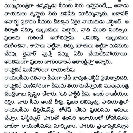
ముఖ్యమంత్రిగా ఉన్నప్పుడు సీమకు నీరు ఇస్తానంటే… ఆనాడు
నాయకులు కృష్ణాకు నీరు నిలిపేసి మాకిమ్మన్నారు. బచావత్‌
అవార్డు ప్రకారం సీమకు నీరిచ్చిన ఏకైక నాయకుడు ఎన్టీఆర్‌. ఆ
తర్వాత నన్నూ ఇబ్బందులు పెట్టారు. నాది మంచి సంకల్పం.
ప్రజలకు గురించే ఆలోచిస్తాను. ఎవరెన్ని ఇబ్బందులు
కలిగించినా, శాపాలు పెట్టినా, తిట్లు, బూతులు తిట్టినా మనసుకు
చేరవు. క్లైమోర్‌ మైన్సే నన్ను ఏమీ చేయలేకపోయాయి.
అంతిమంగా ప్రజలు బాగుండాలనే ఆకాంక్షిస్తా’ అన్నారు.
రాష్ట్రానికే మణిహారంగా రాయలసీమ
రాయలసీమ రతనాల సీమగా చేసే బాధ్యత ఎన్డీఏ ప్రభుత్వానిదని,
రాష్ట్రానికే మణిహారంగా సీమను తయారుచేస్తామని ముఖ్యమంత్రి
చంద్రబాబు స్పష్టం చేశారు. ‘ఒక పార్టీకి సీమ అంటే రాజకీయం,
రక్తం. నాకు సీమ అంటే నీళ్లు, ప్రజల భవిష్యత్తు. పాదయాత్రలో
రాయలసీమ డిక్లరేషన్‌పై లోకేష్‌ చేసిన ప్రకటనను అమలు
చేస్తాం. హార్టీకల్చర్‌ సాగుతో తలసరి ఆదాయంలో కోనసీమను
దాటేలా రాయలసీమను మార్చుతాం. సాగుకు ప్రాధాన్యమిస్తూనే