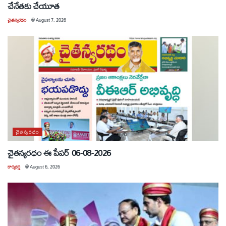
చేనేతకు చేయూత
చైతన్యరధం
@
August 7, 2026
చైతన్యరధం
చైతన్యరధం ఈ పేపర్ 06-08-2026
కార్యకర్త
@
August 6, 2026