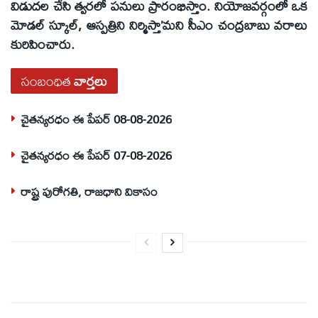
విడుదల చేసి త్వరలో పనులు ప్రారంభిస్తాం. నియోజవర్గంలో ఒక
మోడల్‌ స్కూల్‌, ఆస్పత్రిని నిర్మిస్తా’మని సీఎం చంద్రబాబు వరాలు
కురిపించారు.
సంబంధిత
వార్తలు
చైతన్యరధం ఈ పేపర్ 08-08-2026
చైతన్యరధం ఈ పేపర్ 07-08-2026
రాష్ట్ర పురోగతి, రాజధాని వికాసం