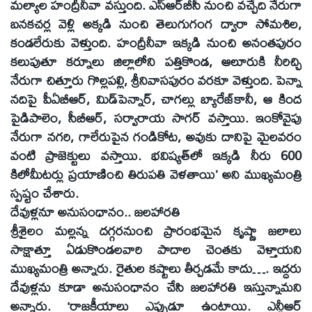
మల్యాల హంద్రీనీవా వస్తుంది. ఎస్‌ఆర్‌బీసీ నుంచి వచ్చేది నేరుగా
బనకచర్ల వెళ్లి అక్కడి నుంచి తెలుగుగంగ ద్వారా సోమశిల,
కండలేరుకు వెళ్తుంది. హంద్రీనీవా ఇక్కడి నుంచి అనంతపురం
కలుపుతూ కర్నూలు జిల్లాలోని పత్తికొండ, ఆలూరుకి నీరిచ్చి
నేరుగా చిత్తూరు గొల్లపల్లి, శ్రీనివాసపురం వరకూ వెళ్తుంది. పెన్నా
నదిపై పీఏబీఆర్‌, మిడ్‌పెన్నార్‌, చాగల్లు బ్యారేజ్‌కానీ, ఆ కింద
పైడిపాలెం, సీబీఆర్‌, సర్వారాయ సాగర్‌ వస్తాయి. ఇంకోవైపు
నేరుగా నగరి, గాలేరుపైన గండికోట, అవుకు దానిపై మైలవరం
వంటి ప్రాజెక్టులు వస్తాయి. భవిష్యత్‌లో ఇక్కడి నీరు 600
కిలోమీటర్లు ప్రయాణించి తిరుపతి వెళతాయి’ అని ముఖ్యమంత్రి
స్పష్టం చేశారు.
దేవుళ్లనూ అనుసంధానం.. జలహారతి
శ్రీశైలం మల్లన్న దగ్గరనుంచి ప్రారంభమైన కృష్ణా జలాలు
సాక్షాత్తూ ఏడుకొండలవారి పాదాల చెంతకు వెళ్తాయని
ముఖ్యమంత్రి అన్నారు. రైతుల కష్టాలు తీర్చడమే కాదు…. ఇద్దరు
దేవుళ్లను కూడా అనుసంధానం చేసి జలహారతి ఇస్తున్నామని
అన్నారు. ‘రాజకీయాలు ఎప్పుడూ ఉంటాయి. ఎన్టీఆర్‌