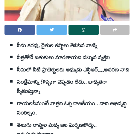
సీమ కరవు, రైతుల కష్టాలు తెలిసిన వాణ్ని
నీళ్లతోనే బతుకులు మారతాయని నమ్మిన వ్యక్తిని
సీమలో నీటి ప్రాజెక్టులకు ఆధ్యుడు ఎన్టీఆర్‌…ఆచరణ నాది
సంక్షేమాన్ని గొప్పగా చెప్పడం లేదు.. బాధ్యతగా
స్వీకరిస్తున్నా
రాయలసీమంటే వాళ్లది ఓట్ల రాజకీయం.. నాది అభివృద్ధి
సంకల్పం.
తెలుగు రాష్ట్రాల మధ్య జల ఘర్షణలొద్దు..
ఇచ్చిపుచ్చుకుందాం