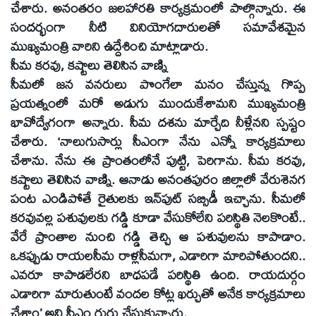
చేశారు. అనంతరం జలహారతి కార్యక్రమంలో పాల్గొన్నారు. ఈ
సందర్భంగా నీటి వినియోగదారులతో సమావేశమైన
ముఖ్యమంత్రి వారిని ఉద్దేశించి మాట్లాడారు.
సీమ కరవు, కష్టాలు తెలిసిన వాణ్ని
సీమలో జన వనరులు పొంగేలా మనం చేస్తున్న గొప్ప
ప్రయత్నంలో మరో అడుగు ముందుకేశామని ముఖ్యమంత్రి
భావోద్వేగంగా అన్నారు. సీమ దశను మార్చేది నీళ్లేనని స్పష్టం
చేశారు. ‘నాలుగుసార్లు సీఎంగా నేను ఎన్నో కార్యక్రమాలు
చేశాను. నేను ఈ ప్రాంతంలోనే పుట్టి, పెరిగాను. సీమ కరవు,
కష్టాలు తెలిసిన వాణ్ని. ఆనాడు అనంతపురం జిల్లాలో వేరుశెనగ
పంట ఎండిపోతే రైతులకు ఇన్‌పుట్‌ సబ్సిడీ ఇచ్చాను. సీమలో
కరవువల్ల పశువులకు గడ్డి కూడా వేసుకోలేని పరిస్థితి నెలకొంటే..
వేరే ప్రాంతాల నుంచి గడ్డి తెచ్చి ఆ పశువులను కాపాడాం.
ఒకప్పుడు రాయలసీమ రాళ్లసీమగా, ఎడారిగా మారిపోతుందని..
ఎవరూ కాపాడలేరని బాధపడే పరిస్థితి ఉంది. రాయదుర్గం
ఎడారిగా మారుతుంటే వందల కోట్ల ఖర్చుతో అనేక కార్యక్రమాలు
చేశాం’ అని సీఎం గుర్తు చేసుకున్నారు.