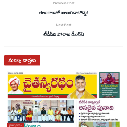
Previous Post
తెలంగాణతో జలజగడాలొద్దు!
Next Post
టీడీపీది పోరాట డీఎన్‌ఏ
మరిన్ని
వార్తలు
చైతన్యరధం