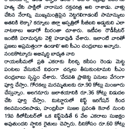
హత్య చేసి సాక్షిలో నారాసుర రక్తచరిత్ర అని రాశాడు. వాళ్లు
చేసిన నేరాన్ని ముఖ్యమంత్రిపైన నెట్టగలిగాడంటే సామాన్యులు
అతనికి లెక్కా? కర్నూలు జిల్లా ఆస్పత్రిలో సీబీఐని అడ్డుకుని ఎలా
నాటకాలు ఆడారో మీరంతా చూశారు. ఇటీవల రౌడీషీటర్‌
ఇంటికి పరామర్శకు వెళ్లి హడావుడి చేశారు. ఇలాంటి వారితో
ప్రజలు అప్రమత్తంగా ఉండాలి’ అని సీఎం చంద్రబాబు అన్నారు.
నందికొట్కూరు అభివృద్ధి బాధ్యత నాది
రాయలసీమలో ప్రతి ఎకరాకు నీరిచ్చి కనీసం రెండు మెట్ట
పంటలు వేసుకునే విధంగా చర్యలు తీసుకుంటామని సీఎం
చంద్రబాబు స్పష్టం చేశారు. ‘వేదవతి ప్రాజెక్టు పనులు వేగంగా
పూర్తి చేస్తాం. గోరకల్లు మరమ్మతులకు రూ.90 కోట్లు మంజూరు
చేస్తున్నాం. అలగనూరు జలాశయానికి రూ.36 కోట్లు విడుదల
చేసి పూర్తి చేస్తాం. మిట్టూరులో లిఫ్ట్‌ ఇరిగేషన్‌ కింద
కలవమందలపాడు, హంద్రినీవా సుజల స్రవంతి కెనాల్‌ నుంచి
19వ కిలోమీటర్‌లో ఒక లిఫ్ట్‌పెడితే 6 వేల ఎకరాలు సుభిక్షం
అవుతుందని స్థానిక రైతులు చెప్పారు. దీనికోసం రూ.60 కోట్లు