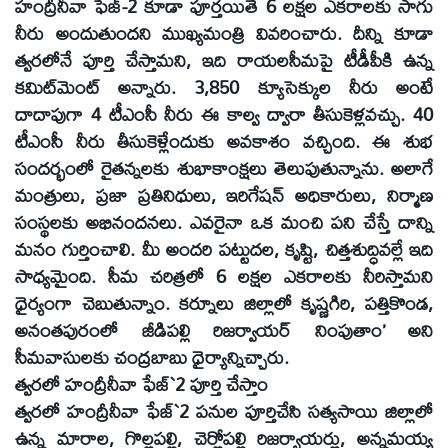
హంద్రీనీవా ఫేజ్‌-2 కూడా పూర్తయితే 6 లక్షల ఎకరాలకు సాగు
నీరు అందుతుందని ముఖ్యమంత్రి వివరించారు. దీన్ని కూడా
త్వరలోనే పూర్తి చేస్తామని, ఇది రాయలసీమపై టీడీపీకి ఉన్న
కమిట్‌మెంట్‌ అన్నారు. 3,850 క్యూసెక్కుల నీరు అంటే
దాదాపుగా 4 టీఎంసీ నీరు ఈ కాల్వ ద్వారా తీసుకెళ్లవచ్చు. 40
టీఎంసీ నీరు తీసుకెళ్లేందుకు అవకాశం వచ్చింది. ఈ శుభ
సందర్భంలో రైతన్నలకు శుభాకాంక్షలు తెలుపుతున్నాను. అలాగే
మంత్రులు, ప్రజా ప్రతినిధులు, ఇరిగేషన్‌ అధికారులు, నిర్మాణ
సంస్థలకు అభినందనలు. ఎవరైనా ఒక మంచి పని చేస్తే దాన్ని
మనం గుర్తించాలి. మీ అందరి పట్టుదల, కృష్టి, చిత్తశుద్ధివల్లే ఇది
సాధ్యమైంది. సీమ చరిత్రలో 6 లక్షల ఎకరాలకు నీరిస్తామని
ధైర్యంగా చెబుతున్నాం. కర్నూలు జిల్లాలో కృష్ణగిరి, పత్తికొండ,
అనంతపురంలో జీడిపల్లి రిజర్వాయర్‌ నింపుతాం’ అని
సీమవాసులకు చంద్రబాబు ధైర్యాన్నిచ్చారు.
త్వరలో హంద్రీనీవా ఫేజ్‌`2 పూర్తి చేస్తాం
త్వరలో హంద్రీనీవా ఫేజ్‌`2 పనుల పూర్తిచేసి సత్యసాయి జిల్లాలో
ఉన్న మారాల, గొల్లపల్లి, చెర్లోపల్లి రిజర్వాయర్లు, అన్నమయ్య