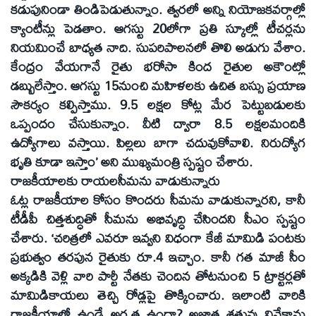
కడుపునిండా తిండిపెడుతున్నాం. త్వరలో అన్ని నియోజకవర్గాల్లో
క్యాంటీన్లు పెడతాం. ఆగస్టు 20లోగా ప్రతి స్కూల్లో టీచర్లను
నియమించే బాధ్యత నాది. సుపరిపాలనలో తొలి అడుగు వేశాం.
కేంద్రం వేయగానే రైతు భరోసా కింద రైతుల అకౌంట్లో
డబ్బులేస్తాం. ఆగస్టు 15నుంచి మహిళలకు ఉచిత బస్సు ప్రయాణ
సౌకర్యం కల్పిస్తాము. 9.5 లక్షల కోట్ల మేర పెట్టుబడులకు
ఒప్పందం చేసుకున్నాం. వీటి ద్వారా 8.5 లక్షలమందికి
ఉద్యోగాలు వస్తాయి. పిల్లలు బాగా చదువుకోవాలి. నిరుద్యోగ
భృతి కూడా ఇస్తాం’ అని ముఖ్యమంత్రి స్పష్టం చేశారు.
రాజకీయాలకు రాయలసీమను వాడుకున్నారు
ఓట్ల రాజకీయాల కోసం కొందరు సీమను వాడుకున్నారని, కానీ
టీడీపీ చిత్తశుద్ధితో సీమను అభివృద్ధి చేసిందని సీఎం స్పష్టం
చేశారు. ‘చరిత్రలో ఎవరూ ఇవ్వని విధంగా కేజీ మామిడి పంటకు
ప్రభుత్వం తరపున రైతుకు రూ.4 ఇచ్చాం. కానీ గత మాజీ సీం
అక్కడికి వెళ్లి వారి పార్టీ నేతకు చెందిన తోటనుంచి 5 ట్రాక్టర్లతో
మామిడికాయలు తెచ్చి రోడ్లపై తొక్కించారు. ఇలాంటి వారికి
రాజకీయాల్లో ఉండే అర్హత ఉందా? అజాత శత్రువు వివేకాను