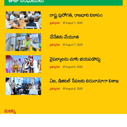
తాజా సంఘటనలు
రాష్ట్ర పురోగతి, రాజధాని వికాసం
చైతన్యరధం
@
August 7, 2026
చేనేతకు చేయూత
చైతన్యరధం
@
August 7, 2026
వైఫల్యాలను చూసి భయపడొద్దు
చైతన్యరధం
@
August 6, 2026
ఏఐ, డిజిటల్ సేవలకు చిరునామాగా విశాఖ
చైతన్యరధం
@
August 6, 2026
మరిన్ని