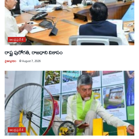
ఆంధ్రప్రదేశ్
రాష్ట్ర పురోగతి, రాజధాని వికాసం
చైతన్యరధం
@
August 7, 2026
ఆంధ్రప్రదేశ్