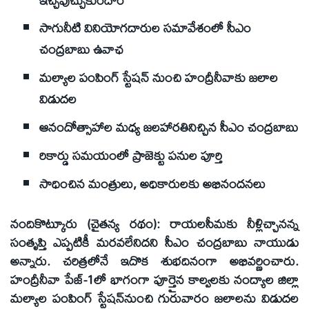
సాగునీటి వినియోగదారుల సమావేశంలో సీఎం
చంద్రబాబు ఉవాఛ
మల్యాల పంపింగ్‌ స్టేషన్‌ నుంచి హంద్రీనీవాకు జలాల
విడుదల
ఆనందోత్సాహాల మధ్య జలహారతినిచ్చిన సీఎం చంద్రబాబు
రికార్డు సమయంలో ప్రాజెక్టు పనుల పూర్తి
సాధించిన మంత్రులు, అధికారులకు అభినందనలు
నందికొట్కూరు (చైతన్య రథం): రాయలసీమకు నీళ్లిచ్చానన్న
సంతృప్తి ఎప్పటికీ మరవలేనిదని సీఎం చంద్రబాబు నాయుడు
అన్నారు. చరిత్రలోనే ఇదొక శుభదినంగా అభివర్ణించారు.
హంద్రీనీవా పేజ్‌-1లో భాగంగా పూర్తైన కాల్వలకు నంద్యాల జిల్లా
మల్యాల పంపింగ్‌ స్టేషన్‌నుంచి గురువారం జలాలను విడుదల