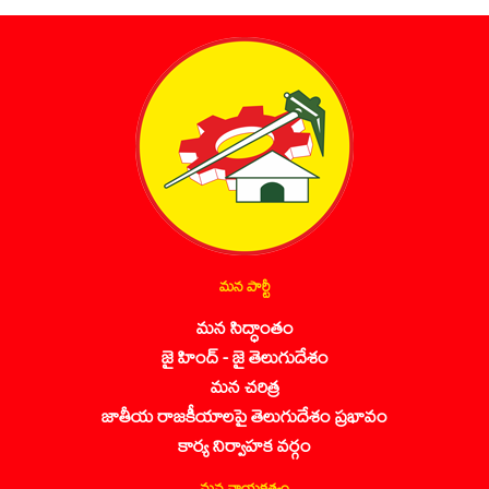
మన పార్టీ
మన సిద్ధాంతం
జై హింద్ - జై తెలుగుదేశం
మన చరిత్ర
జాతీయ రాజకీయాలపై తెలుగుదేశం ప్రభావం
కార్య నిర్వాహక వర్గం
మన నాయకత్వం