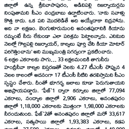
జిల్లాలో ఉన్న శ్రీనివాసాపురం, అడివిపల్లి రిజర్వాయర్లను
నింపుతామని సీఎం చంద్రబాబు ఉద్ఘాటించారు. ‘నాకు సవాళ్లు
కొత్త కాదు. ఒక పని మొదలెడితే అది అయ్యేదాకా నిద్రపోను.
అది నా లక్షణం. బెంగుళూరునుంచి అనంతపురానికి కియాను
రమ్మంటే నీరు లేకుండా ఎలా పరిశ్రమ పెట్టాలన్నారు. ఎనిమిది
నెలల్లో గొల్లపల్లి రిజర్వాయర్‌, కాల్వలు పూర్తి చేసి కియా మోటార్‌
పరిగెత్తించాను’ అని ముఖ్యమంత్రి సగర్వంగా ప్రకటించారు.
6 లక్షల ఎకరాలకు సాగు… 33 లక్షలమందికి తాగునీరు
హంద్రీనీవా కాల్వల విస్తరణతో నెలకు 4.27 టీఎంసీ చొప్పున 4
నెలల కాలంలో అదనంగా 17 టీఎంసీ నీటిని తరలిస్తామని సీఎం
స్పష్టం చేశారు. దీంతో భూగర్భ జలాలు కూడా పెరుగుతాయని
అభిప్రాయపడ్డారు. ‘ఫేజ్‌`1 ద్వారా కర్నూలు జిల్లాలో 77,094
ఎకరాలు, నంద్యాల జిల్లాలో 2,906 ఎకరాలు, అనంతపురం
జిల్లాలో 1,18,000 ఎకరాలకు మొత్తంగా 1,98,000 ఎకరాలకు
నీరందుతుంది. ఫేజ్‌`2తో అనంతపురం జిల్లాలో మరో 33,617
ఎకరాలు, సత్యసాయి జిల్లాలో 1,93,383 ఎకరాలు, కడప