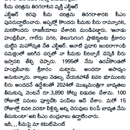
సీమ చరిత్రను తిరగరాసిన వ్యక్తి ఎన్టీఆర్‌
ఎన్టీఆర్‌ కరవు సీమ చరిత్రను తిరగరాశారని సీఎం
పునరుద్ఘాటించారు. అప్పట్లో కొందరు సీమకు నీరు రావన్నారని,
మరికొందరు రాజకీయాలు చేశారని మండిపడ్డారు. ‘ఆనాడు
హంద్రీనీవా, గాలేరు నగరి, తెలుగుగంగ ప్రాజెక్టులకు శ్రీకారం
చుట్టిన మహోన్నత నేత ఎన్టీఆర్‌. ఆనాటి ప్రధాని ఇందిరాగాంధీ
సమక్షంలో జరిగిన చర్చలో నా సీమకు నీరిచ్చాకే చెన్నైకి నీరు
ఇస్తానని తేల్చి చెప్పారు. 1995లో నేను ఉరవకొండలో
హంద్రినీవాకు శ్రీకారం చుట్టాను. అందరూ అసాధ్యం
అనుకున్నారు. కాల్వలు వెడల్పు చేయకపోతే చివరి భూములకు
నీరు అందదనే ఉద్దేశంతో 2024లో ముఖ్యమంత్రిగా బాధ్యతలు
తీసుకున్న వెంటనే రూ.3,890 కోట్లు విడుదల చేశాను. 100
రోజుల్లో పనులు పూర్తిచేసి పంప్‌లు ఆన్‌ చేశాం. మరో 15
రోజుల్లో చివరి వరకూ నీళ్లిచ్చి అన్ని చెరువులు నింపే బాధ్యత నేను
తీసుకుంటా’ అని సీఎం చంద్రబాబు ఉద్ఘాటించారు.
ఇదీ… సీమపై మా కమిట్‌మెంట్‌