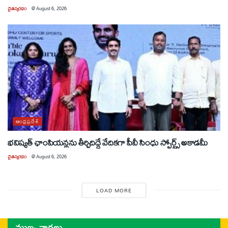
చైతన్యరధం
@
August 6, 2026
ఆంధ్రప్రదేశ్
భవిష్యత్ ఛాంపియన్లను తీర్చిదిద్దే వేదికగా పీవీ సింధు స్పోర్ట్స్ అకాడమీ
చైతన్యరధం
@
August 6, 2026
LOAD MORE
ముఖ్య వార్తలు