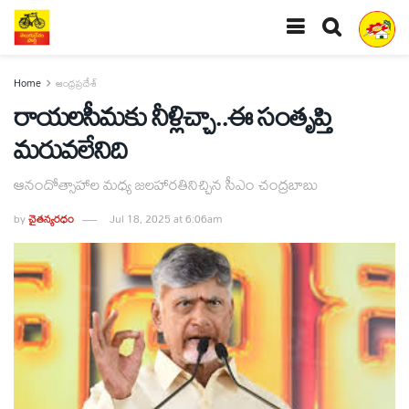
Home
ఆంధ్రప్రదేశ్
రాయలసీమకు నీళ్లిచ్చా..ఈ సంతృప్తి
మరువలేనిది
ఆనందోత్సాహాల మధ్య జలహారతినిచ్చిన సీఎం చంద్రబాబు
by
చైతన్యరధం
Jul 18, 2025 at 6:06am