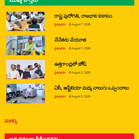
రాష్ట్ర పురోగతి, రాజధాని వికాసం
చైతన్యరధం
@
August 7, 2026
చేనేతకు చేయూత
చైతన్యరధం
@
August 7, 2026
ఉత్తరాంధ్రలో జోష్
చైతన్యరధం
@
August 3, 2026
ఏపీ, ఆస్ట్రేలియా మధ్య నాలుగు ఒప్పందాలు
చైతన్యరధం
@
August 3, 2026
మరిన్ని