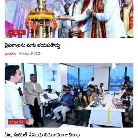
ఆంధ్రప్రదేశ్
వైఫల్యాలను చూసి భయపడొద్దు
చైతన్యరధం
@
August 6, 2026
ఆంధ్రప్రదేశ్
ఏఐ, డిజిటల్ సేవలకు చిరునామాగా విశాఖ