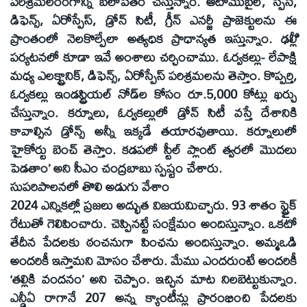
పరిశ్రమలరంగాన్ని బలోపేతం చేస్తున్నాం. ఆటోమొబైల్‌, స్పేస్‌,
డిఫెన్స్‌, ఏరోస్పేస్‌, డ్రోన్‌ సిటీ, గ్రీన్‌ ఎనర్జీ ప్రాజెక్టులను ఈ
ప్రాంతంలో నెలకొల్పేలా అత్యధిక ప్రాధాన్యత ఇస్తున్నాం. ఢల్లీి
పర్యటనలో కూడా ఇవే అంశాలు చర్చించాము. ఓర్వకల్లు- లేపాక్షి
మధ్య ఎలక్ట్రానిక్‌, డిఫెన్స్‌, ఏరోస్పేస్‌ పరిశ్రమలను తెస్తాం. కొప్పర్తి,
ఓర్వకల్లు ఇండస్ట్రియల్‌ నోడ్‌ల కోసం రూ.5,000 కోట్లు ఖర్చు
చేస్తున్నాం. కర్నూలు, ఓర్వకల్లులో డ్రోన్‌ సిటీ వస్తే దేశానికి
కావాల్సిన డ్రోన్స్‌ అన్నీ ఇక్కడే తయారవుతాయి. కర్నూలులో
హైకోర్టు బెంచ్‌ తెస్తాం. కడపలో స్టీల్‌ ప్లాంట్‌ త్వరలో మొదలు
పెడతాం’ అని సీఎం చంద్రబాబు స్పష్టం చేశారు.
సుపరిపాలనలో తొలి అడుగు వేశాం
2024 ఎన్నికల్లో ప్రజలు అద్భుత విజయమిచ్చారు. 93 శాతం స్ట్రైక్‌
రేటుతో గెలిపించారు. చెప్పినట్టే సంక్షేమం అందిస్తున్నాం. ఒకటో
తేదీన పేదలకు ఠంచనుగా పింఛను అందిస్తున్నాం. అమ్మఒడి
అందరికీ ఇస్తామని మోసం చేశారు. మేము ఎందరుంటే అందరికీ
‘తల్లికి వందనం’ అని చెప్పాం. ఇచ్చిన మాట నిలబెట్టుకున్నాం.
ఎన్డీఏ రాగానే 207 అన్న క్యాంటీన్లు ప్రారంభించి పేదలకు