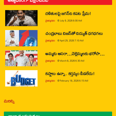
అత్యధికంగా వీక్షించినవి
దళితులపై జగన్‌ది కపట ప్రేమ!
చైతన్యరధం
@
July 9, 2026 6:00 AM
చంద్రబాబు విజన్‌తో విద్యుత్ ధగధగలు
చైతన్యరధం
@
April 29, 2026 7:10 AM
అమ్మకు ఆసరా…చెల్లెమ్మలకు భరోసా…
చైతన్యరధం
@
March 8, 2026 6:30 AM
కష్టాలు ఉన్నా.. కర్తవ్యం వీడలేదు!
చైతన్యరధం
@
February 18, 2026 6:15 AM
మరిన్ని