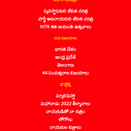
వ్యవస్థాపకుని జీవిత చరిత్ర
పార్టీ అధినాయకుని జీవిత చరిత్ర
NTR శత జయంతి ఉత్సవాలు
మన విజయాలు
భారత దేశం
ఆంధ్ర ప్రదేశ్
తెలంగాణ
44 సంవత్సరాల విజయాలు
డౌన్లోడ్స్
మ్యానిఫెస్టో
మహానాడు 2022 తీర్మానాలు
నాయకుడితో నా చిత్రం
లోగోలు
నాయకుల చిత్రాలు