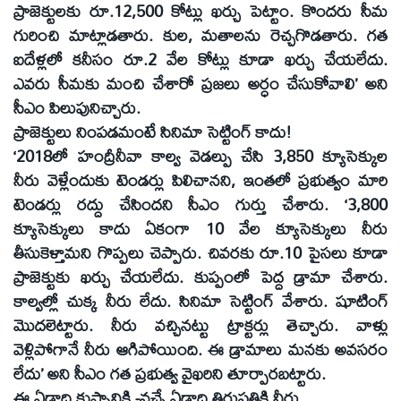
ప్రాజెక్టులకు రూ.12,500 కోట్లు ఖర్చు పెట్టాం. కొందరు సీమ
గురించి మాట్లాడతారు. కుల, మతాలను రెచ్చగొడతారు. గత
ఐదేళ్లలో కనీసం రూ.2 వేల కోట్లు కూడా ఖర్చు చేయలేదు.
ఎవరు సీమకు మంచి చేశారో ప్రజలు అర్ధం చేసుకోవాలి’ అని
సీఎం పిలుపునిచ్చారు.
ప్రాజెక్టులు నింపడమంటే సినిమా సెట్టింగ్‌ కాదు!
‘2018లో హంద్రీనీవా కాల్వ వెడల్పు చేసి 3,850 క్యూసెక్కుల
నీరు వెళ్లేందుకు టెండర్లు పిలిచానని, ఇంతలో ప్రభుత్వం మారి
టెండర్లు రద్దు చేసిందని సీఎం గుర్తు చేశారు. ‘3,800
క్యూసెక్కులు కాదు ఏకంగా 10 వేల క్యూసెక్కులు నీరు
తీసుకెళ్తామని గొప్పలు చెప్పారు. చివరకు రూ.10 పైసలు కూడా
ప్రాజెక్టుకు ఖర్చు చేయలేదు. కుప్పంలో పెద్ద డ్రామా చేశారు.
కాల్వల్లో చుక్క నీరు లేదు. సినిమా సెట్టింగ్‌ వేశారు. షూటింగ్‌
మొదలెట్టారు. నీరు వచ్చినట్టు ట్రాక్టర్లు తెచ్చారు. వాళ్లు
వెళ్లిపోగానే నీరు ఆగిపోయింది. ఈ డ్రామాలు మనకు అవసరం
లేదు’ అని సీఎం గత ప్రభుత్వ వైఖరిని తూర్పారబట్టారు.
ఈ ఏడాది కుప్పానికి -వచ్చే ఏడాది తిరుపతికి నీరు