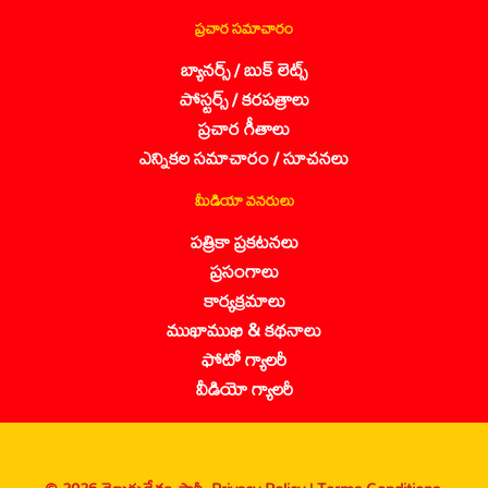
ప్రచార సమాచారం
బ్యానర్స్ / బుక్ లెట్స్
పోస్టర్స్ / కరపత్రాలు
ప్రచార గీతాలు
ఎన్నికల సమాచారం / సూచనలు
మీడియా వనరులు
పత్రికా ప్రకటనలు
ప్రసంగాలు
కార్యక్రమాలు
ముఖాముఖి & కథనాలు
ఫోటో గ్యాలరీ
వీడియో గ్యాలరీ