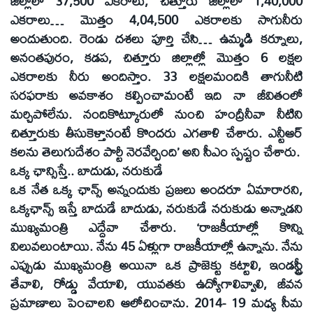
జిల్లాలో 37,500 ఎకరాలు, చిత్తూరు జిల్లాలో 1,40,000
ఎకరాలు… మొత్తం 4,04,500 ఎకరాలకు సాగునీరు
అందుతుంది. రెండు దశలు పూర్తి చేసి… ఉమ్మడి కర్నూలు,
అనంతపురం, కడప, చిత్తూరు జిల్లాల్లో మొత్తం 6 లక్షల
ఎకరాలకు నీరు అందిస్తాం. 33 లక్షలమందికి తాగునీటి
సరఫరాకు అవకాశం కల్పించామంటే ఇది నా జీవితంలో
మర్చిపోలేను. నందికొట్కూరులో నుంచి హంద్రీనీవా నీటిని
చిత్తూరుకు తీసుకెళ్తానంటే కొందరు ఎగతాళి చేశారు. ఎన్టీఆర్‌
కలను తెలుగుదేశం పార్టీ నెరవేర్చింది’ అని సీఎం స్పష్టం చేశారు.
ఒక్క ఛాన్సిస్తే.. బాదుడు, నరుకుడే
ఒక నేత ఒక్క ఛాన్స్‌ అన్నందుకు ప్రజలు అందరూ ఏమారారని,
ఒక్కఛాన్స్‌ ఇస్తే బాదుడే బాదుడు, నరుకుడే నరుకుడు అన్నాడని
ముఖ్యమంత్రి ఎద్దేవా చేశారు. ‘రాజకీయాల్లో కొన్ని
విలువలుంటాయి. నేను 45 ఏళ్లుగా రాజకీయాల్లో ఉన్నాను. నేను
ఎప్పుడు ముఖ్యమంత్రి అయినా ఒక ప్రాజెక్టు కట్టాలి, ఇండస్ట్రీ
తేవాలి, రోడ్డు వేయాలి, యువతకు ఉద్యోగాలివ్వాలి, జీవన
ప్రమాణాలు పెంచాలని ఆలోచించాను. 2014- 19 మధ్య సీమ