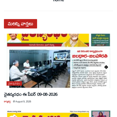
మరిన్ని
వార్తలు
చైతన్యరధం
చైతన్యరధం ఈ పేపర్ 09-08-2026
కార్యకర్త
@
August 9, 2026