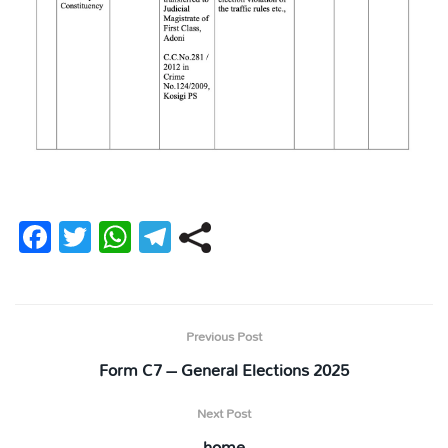
Fa
T
W
Te
ce
wi
ha
le
bo
tt
ts
gr
ok
er
A
a
Previous Post
pp
m
Form C7 – General Elections 2025
Next Post
home