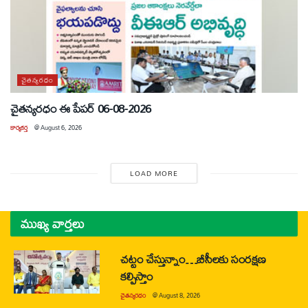
చైతన్యరధం
చైతన్యరధం ఈ పేపర్ 06-08-2026
కార్యకర్త
@
August 6, 2026
LOAD MORE
ముఖ్య వార్తలు
చట్టం చేస్తున్నాం…బీసీలకు సంరక్షణ
కల్పిస్తాం
చైతన్యరధం
@
August 8, 2026