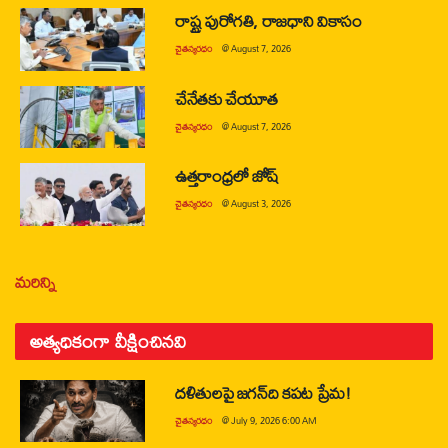
రాష్ట్ర పురోగతి, రాజధాని వికాసం
చైతన్యరధం
@
August 7, 2026
చేనేతకు చేయూత
చైతన్యరధం
@
August 7, 2026
ఉత్తరాంధ్రలో జోష్
చైతన్యరధం
@
August 3, 2026
మరిన్ని
అత్యధికంగా వీక్షించినవి
దళితులపై జగన్‌ది కపట ప్రేమ!
చైతన్యరధం
@
July 9, 2026 6:00 AM