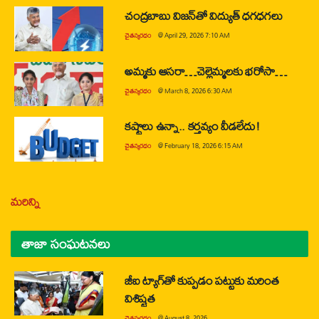
చంద్రబాబు విజన్‌తో విద్యుత్ ధగధగలు
చైతన్యరధం
@
April 29, 2026 7:10 AM
అమ్మకు ఆసరా…చెల్లెమ్మలకు భరోసా…
చైతన్యరధం
@
March 8, 2026 6:30 AM
కష్టాలు ఉన్నా.. కర్తవ్యం వీడలేదు!
చైతన్యరధం
@
February 18, 2026 6:15 AM
మరిన్ని
తాజా సంఘటనలు
జీఐ ట్యాగ్‌తో కుప్పడం పట్టుకు మరింత
విశిష్టత
చైతన్యరధం
@
August 8, 2026