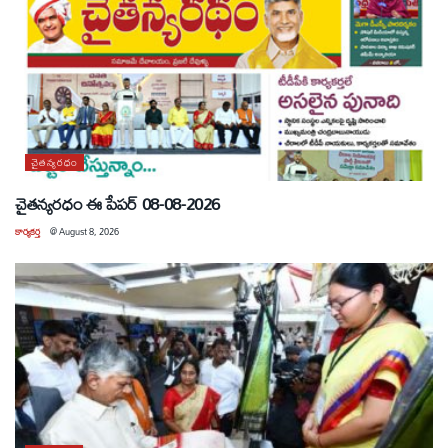
చైతన్యరధం
చైతన్యరధం ఈ పేపర్ 08-08-2026
కార్యకర్త
@
August 8, 2026