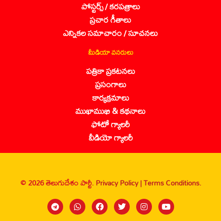
పోస్టర్స్ / కరపత్రాలు
ప్రచార గీతాలు
ఎన్నికల సమాచారం / సూచనలు
మీడియా వనరులు
పత్రికా ప్రకటనలు
ప్రసంగాలు
కార్యక్రమాలు
ముఖాముఖి & కథనాలు
ఫోటో గ్యాలరీ
వీడియో గ్యాలరీ
© 2026 తెలుగుదేశం పార్టీ.
Privacy Policy |
Terms Conditions.