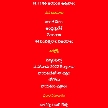
NTR శత జయంతి ఉత్సవాలు
మన విజయాలు
భారత దేశం
ఆంధ్ర ప్రదేశ్
తెలంగాణ
44 సంవత్సరాల విజయాలు
డౌన్లోడ్స్
మ్యానిఫెస్టో
మహానాడు 2022 తీర్మానాలు
నాయకుడితో నా చిత్రం
లోగోలు
నాయకుల చిత్రాలు
ప్రచార సమాచారం
బ్యానర్స్ / బుక్ లెట్స్