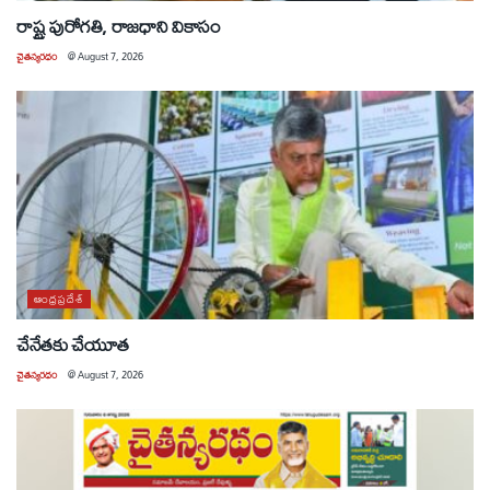
రాష్ట్ర పురోగతి, రాజధాని వికాసం
చైతన్యరధం
@
August 7, 2026
ఆంధ్రప్రదేశ్
చేనేతకు చేయూత
చైతన్యరధం
@
August 7, 2026