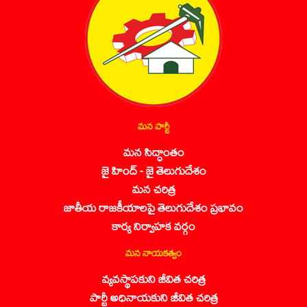
మన పార్టీ
మన సిద్ధాంతం
జై హింద్ - జై తెలుగుదేశం
మన చరిత్ర
జాతీయ రాజకీయాలపై తెలుగుదేశం ప్రభావం
కార్య నిర్వాహక వర్గం
మన నాయకత్వం
వ్యవస్థాపకుని జీవిత చరిత్ర
పార్టీ అధినాయకుని జీవిత చరిత్ర