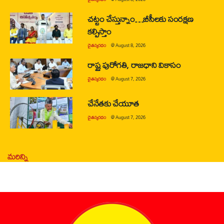
చట్టం చేస్తున్నాం…బీసీలకు సంరక్షణ
కల్పిస్తాం
చైతన్యరధం
@
August 8, 2026
రాష్ట్ర పురోగతి, రాజధాని వికాసం
చైతన్యరధం
@
August 7, 2026
చేనేతకు చేయూత
చైతన్యరధం
@
August 7, 2026
మరిన్ని