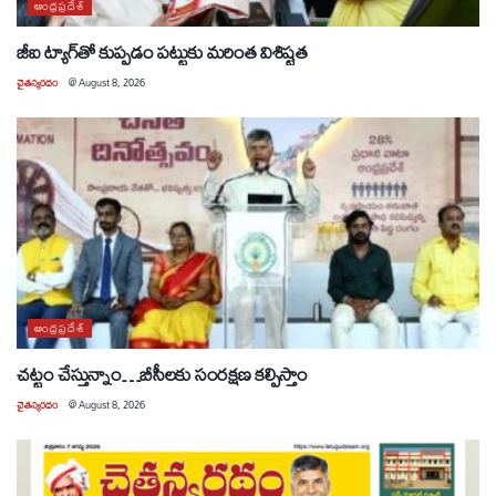
ఆంధ్రప్రదేశ్
జీఐ ట్యాగ్‌తో కుప్పడం పట్టుకు మరింత విశిష్టత
చైతన్యరధం
@
August 8, 2026
ఆంధ్రప్రదేశ్
చట్టం చేస్తున్నాం…బీసీలకు సంరక్షణ కల్పిస్తాం
చైతన్యరధం
@
August 8, 2026