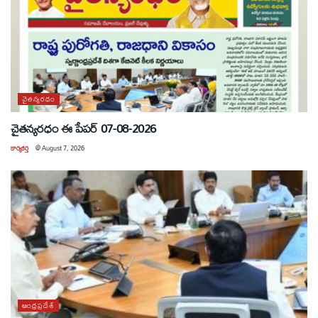
చైతన్యరధం
చైతన్యరధం ఈ పేపర్ 07-08-2026
కార్యకర్త
@
August 7, 2026
ఆంధ్రప్రదేశ్