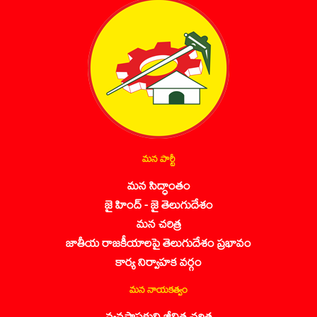
మన పార్టీ
మన సిద్ధాంతం
జై హింద్ - జై తెలుగుదేశం
మన చరిత్ర
జాతీయ రాజకీయాలపై తెలుగుదేశం ప్రభావం
కార్య నిర్వాహక వర్గం
మన నాయకత్వం
వ్యవస్థాపకుని జీవిత చరిత్ర