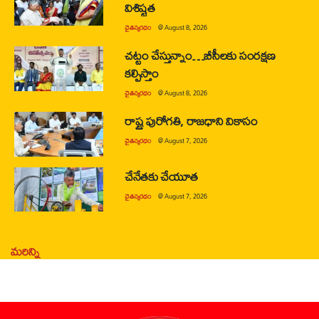
విశిష్టత
చైతన్యరధం
@
August 8, 2026
చట్టం చేస్తున్నాం…బీసీలకు సంరక్షణ
కల్పిస్తాం
చైతన్యరధం
@
August 8, 2026
రాష్ట్ర పురోగతి, రాజధాని వికాసం
చైతన్యరధం
@
August 7, 2026
చేనేతకు చేయూత
చైతన్యరధం
@
August 7, 2026
మరిన్ని