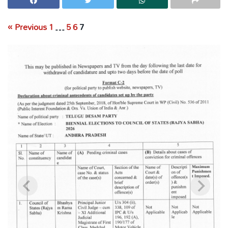
« Previous
1
…
5
6
7