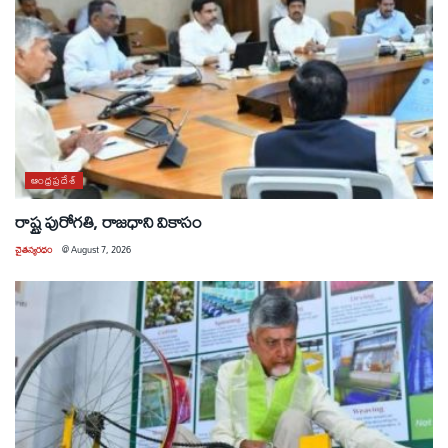
ఆంధ్రప్రదేశ్
రాష్ట్ర పురోగతి, రాజధాని వికాసం
చైతన్యరధం
@
August 7, 2026