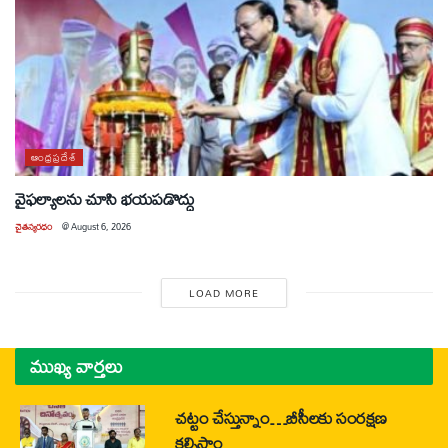
ఆంధ్రప్రదేశ్
వైఫల్యాలను చూసి భయపడొద్దు
చైతన్యరధం
@
August 6, 2026
LOAD MORE
ముఖ్య వార్తలు
చట్టం చేస్తున్నాం…బీసీలకు సంరక్షణ
కల్పిస్తాం