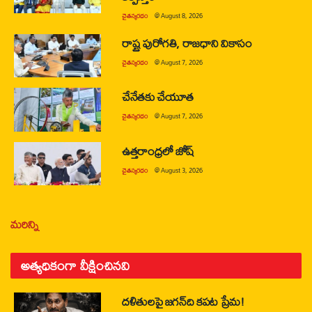
చైతన్యరధం
@
August 8, 2026
రాష్ట్ర పురోగతి, రాజధాని వికాసం
చైతన్యరధం
@
August 7, 2026
చేనేతకు చేయూత
చైతన్యరధం
@
August 7, 2026
ఉత్తరాంధ్రలో జోష్
చైతన్యరధం
@
August 3, 2026
మరిన్ని
అత్యధికంగా వీక్షించినవి
దళితులపై జగన్‌ది కపట ప్రేమ!