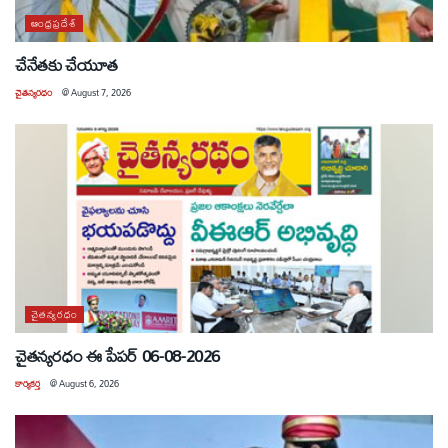
ఆంధ్రప్రదేశ్
చేనేతకు చేయూత
చైతన్యరధం
@
August 7, 2026
చైతన్యరధం
చైతన్యరధం ఈ పేపర్ 06-08-2026
కార్యకర్త
@
August 6, 2026