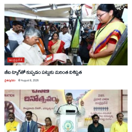
ఆంధ్రప్రదేశ్
జీఐ ట్యాగ్‌తో కుప్పడం పట్టుకు మరింత విశిష్టత
చైతన్యరధం
@
August 8, 2026