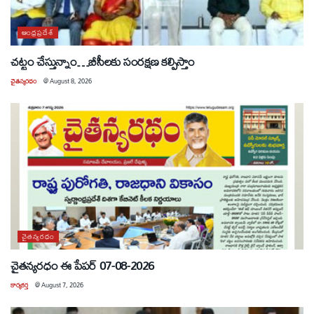
ఆంధ్రప్రదేశ్
చట్టం చేస్తున్నాం…బీసీలకు సంరక్షణ కల్పిస్తాం
చైతన్యరధం
@
August 8, 2026
చైతన్యరధం
చైతన్యరధం ఈ పేపర్ 07-08-2026
కార్యకర్త
@
August 7, 2026