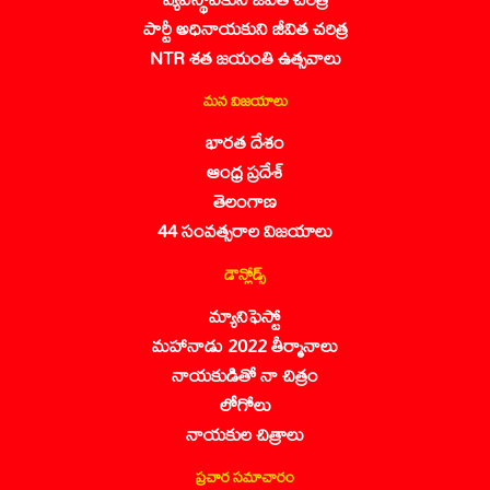
పార్టీ అధినాయకుని జీవిత చరిత్ర
NTR శత జయంతి ఉత్సవాలు
మన విజయాలు
భారత దేశం
ఆంధ్ర ప్రదేశ్
తెలంగాణ
44 సంవత్సరాల విజయాలు
డౌన్లోడ్స్
మ్యానిఫెస్టో
మహానాడు 2022 తీర్మానాలు
నాయకుడితో నా చిత్రం
లోగోలు
నాయకుల చిత్రాలు
ప్రచార సమాచారం