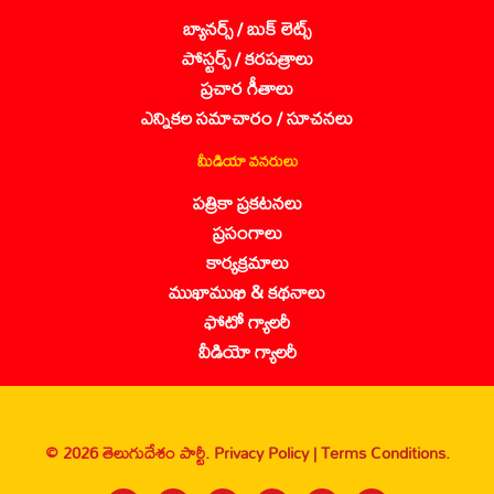
బ్యానర్స్ / బుక్ లెట్స్
పోస్టర్స్ / కరపత్రాలు
ప్రచార గీతాలు
ఎన్నికల సమాచారం / సూచనలు
మీడియా వనరులు
పత్రికా ప్రకటనలు
ప్రసంగాలు
కార్యక్రమాలు
ముఖాముఖి & కథనాలు
ఫోటో గ్యాలరీ
వీడియో గ్యాలరీ
© 2026 తెలుగుదేశం పార్టీ.
Privacy Policy |
Terms Conditions.