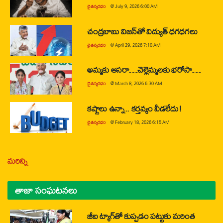
చైతన్యరధం
@
July 9, 2026 6:00 AM
చంద్రబాబు విజన్‌తో విద్యుత్ ధగధగలు
చైతన్యరధం
@
April 29, 2026 7:10 AM
అమ్మకు ఆసరా…చెల్లెమ్మలకు భరోసా…
చైతన్యరధం
@
March 8, 2026 6:30 AM
కష్టాలు ఉన్నా.. కర్తవ్యం వీడలేదు!
చైతన్యరధం
@
February 18, 2026 6:15 AM
మరిన్ని
తాజా సంఘటనలు
జీఐ ట్యాగ్‌తో కుప్పడం పట్టుకు మరింత