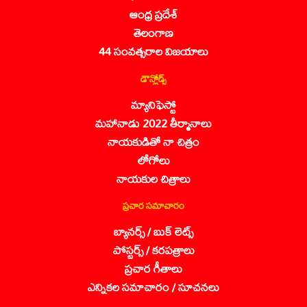
ఆంధ్ర ప్రదేశ్
తెలంగాణ
44 సంవత్సరాల విజయాలు
డౌన్లోడ్స్
మ్యానిఫెస్టో
మహానాడు 2022 తీర్మానాలు
నాయకుడితో నా చిత్రం
లోగోలు
నాయకుల చిత్రాలు
ప్రచార సమాచారం
బ్యానర్స్ / బుక్ లెట్స్
పోస్టర్స్ / కరపత్రాలు
ప్రచార గీతాలు
ఎన్నికల సమాచారం / సూచనలు