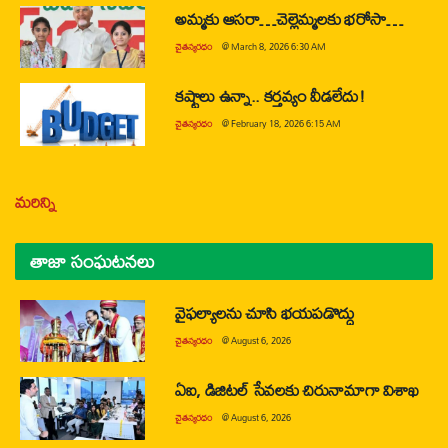
అమ్మకు ఆసరా…చెల్లెమ్మలకు భరోసా…
చైతన్యరధం
@
March 8, 2026 6:30 AM
కష్టాలు ఉన్నా.. కర్తవ్యం వీడలేదు!
చైతన్యరధం
@
February 18, 2026 6:15 AM
మరిన్ని
తాజా సంఘటనలు
వైఫల్యాలను చూసి భయపడొద్దు
చైతన్యరధం
@
August 6, 2026
ఏఐ, డిజిటల్ సేవలకు చిరునామాగా విశాఖ
చైతన్యరధం
@
August 6, 2026