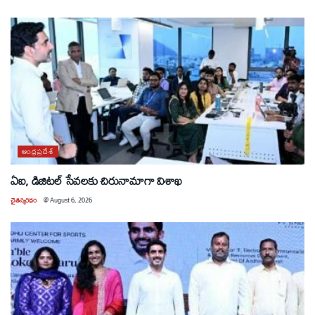
ఆంధ్రప్రదేశ్
ఏఐ, డిజిటల్ సేవలకు చిరునామాగా విశాఖ
చైతన్యరధం
@
August 6, 2026