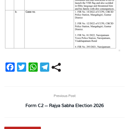
Fa
T
W
Te
ce
wi
ha
le
bo
tt
ts
gr
ok
er
A
a
Previous Post
pp
m
Form C2 – Rajya Sabha Election 2026