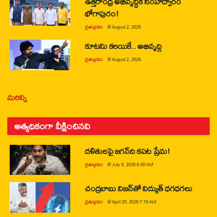
ఉత్తరాంధ్ర అభివృద్ధికి సింహద్వారం
భోగాపురం!
చైతన్యరధం
@
August 2, 2026
కూటమి కలయికే.. అభివృద్ధి
చైతన్యరధం
@
August 2, 2026
మరిన్ని
అత్యధికంగా వీక్షించినవి
దళితులపై జగన్‌ది కపట ప్రేమ!
చైతన్యరధం
@
July 9, 2026 6:00 AM
చంద్రబాబు విజన్‌తో విద్యుత్ ధగధగలు
చైతన్యరధం
@
April 29, 2026 7:10 AM