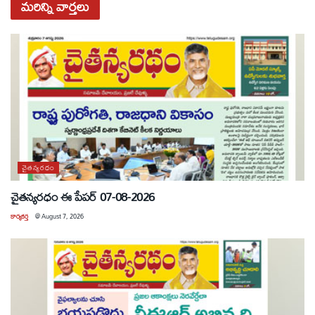
మరిన్ని
వార్తలు
చైతన్యరధం
చైతన్యరధం ఈ పేపర్ 07-08-2026
కార్యకర్త
@
August 7, 2026