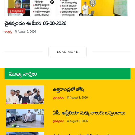
చైతన్యరధం
చైతన్యరధం ఈ పేపర్ 05-08-2026
కార్యకర్త
@
August 5, 2026
LOAD MORE
ముఖ్య వార్తలు
ఉత్తరాంధ్రలో జోష్
చైతన్యరధం
@
August 3, 2026
ఏపీ, ఆస్ట్రేలియా మధ్య నాలుగు ఒప్పందాలు
చైతన్యరధం
@
August 3, 2026