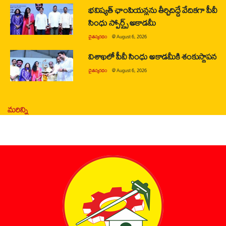
భవిష్యత్ ఛాంపియన్లను తీర్చిదిద్దే వేదికగా పీవీ
సింధు స్పోర్ట్స్ అకాడమీ
చైతన్యరధం
@
August 6, 2026
విశాఖలో పీవీ సింధు అకాడమీకి శంకుస్థాపన
చైతన్యరధం
@
August 6, 2026
మరిన్ని