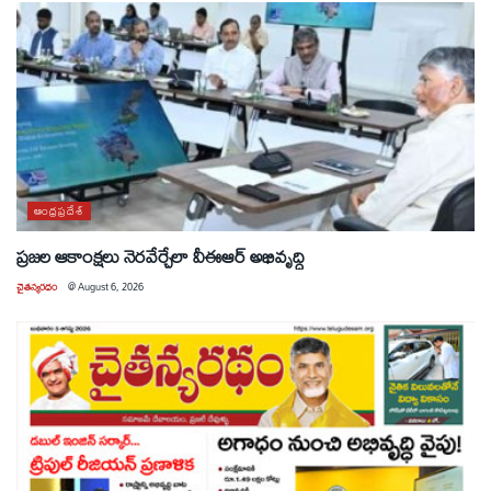
ఆంధ్రప్రదేశ్
ప్రజల ఆకాంక్షలు నెరవేర్చేలా వీఈఆర్ అభివృద్ధి
చైతన్యరధం
@
August 6, 2026