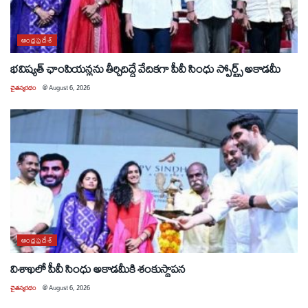
ఆంధ్రప్రదేశ్
భవిష్యత్ ఛాంపియన్లను తీర్చిదిద్దే వేదికగా పీవీ సింధు స్పోర్ట్స్ అకాడమీ
చైతన్యరధం
@
August 6, 2026
ఆంధ్రప్రదేశ్
విశాఖలో పీవీ సింధు అకాడమీకి శంకుస్థాపన
చైతన్యరధం
@
August 6, 2026