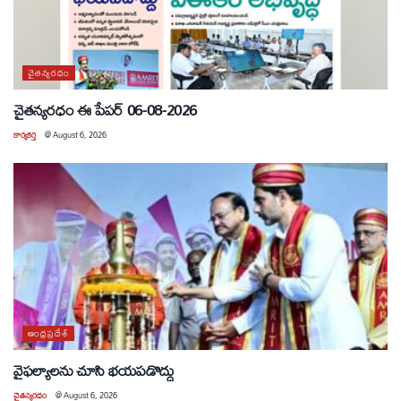
చైతన్యరధం
చైతన్యరధం ఈ పేపర్ 06-08-2026
కార్యకర్త
@
August 6, 2026
ఆంధ్రప్రదేశ్
వైఫల్యాలను చూసి భయపడొద్దు
చైతన్యరధం
@
August 6, 2026