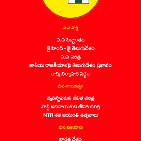
మన పార్టీ
మన సిద్ధాంతం
జై హింద్ - జై తెలుగుదేశం
మన చరిత్ర
జాతీయ రాజకీయాలపై తెలుగుదేశం ప్రభావం
కార్య నిర్వాహక వర్గం
మన నాయకత్వం
వ్యవస్థాపకుని జీవిత చరిత్ర
పార్టీ అధినాయకుని జీవిత చరిత్ర
NTR శత జయంతి ఉత్సవాలు
మన విజయాలు
భారత దేశం