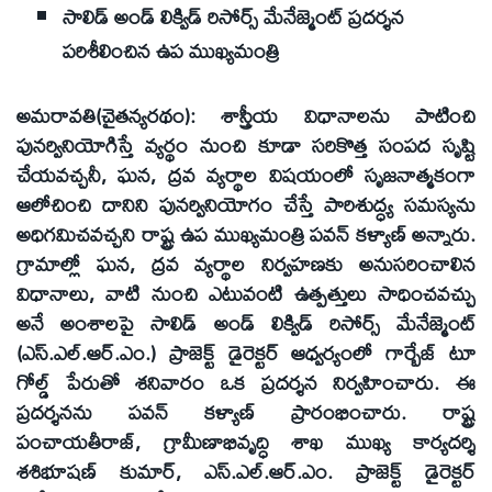
సాలిడ్‌ అండ్‌ లిక్విడ్‌ రిసోర్స్‌ మేనేజ్మెంట్‌ ప్రదర్శన
పరిశీలించిన ఉప ముఖ్యమంత్రి
అమరావతి(చైతన్యరథం): శాస్త్రీయ విధానాలను పాటించి
పునర్వినియోగిస్తే వ్యర్థం నుంచి కూడా సరికొత్త సంపద సృష్టి
చేయవచ్చనీ, ఘన, ద్రవ వ్యర్థాల విషయంలో సృజనాత్మకంగా
ఆలోచించి దానిని పునర్వినియోగం చేస్తే పారిశుద్ధ్య సమస్యను
అధిగమిచవచ్చని రాష్ట్ర ఉప ముఖ్యమంత్రి పవన్‌ కళ్యాణ్‌ అన్నారు.
గ్రామాల్లో ఘన, ద్రవ వ్యర్థాల నిర్వహణకు అనుసరించాలిన
విధానాలు, వాటి నుంచి ఎటువంటి ఉత్పత్తులు సాధించవచ్చు
అనే అంశాలపై సాలిడ్‌ అండ్‌ లిక్విడ్‌ రిసోర్స్‌ మేనేజ్మెంట్‌
(ఎస్‌.ఎల్‌.ఆర్‌.ఎం.) ప్రాజెక్ట్‌ డైరెక్టర్‌ ఆధ్వర్యంలో గార్బేజ్‌ టూ
గోల్డ్‌ పేరుతో శనివారం ఒక ప్రదర్శన నిర్వహించారు. ఈ
ప్రదర్శనను పవన్‌ కళ్యాణ్‌ ప్రారంభించారు. రాష్ట్ర
పంచాయతీరాజ్‌, గ్రామీణాభివృద్ధి శాఖ ముఖ్య కార్యదర్శి
శశిభూషణ్‌ కుమార్‌, ఎస్‌.ఎల్‌.ఆర్‌.ఎం. ప్రాజెక్ట్‌ డైరెక్టర్‌