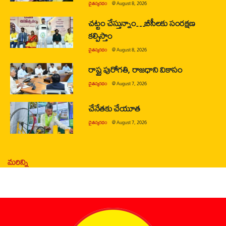
చైతన్యరధం
@
August 8, 2026
చట్టం చేస్తున్నాం…బీసీలకు సంరక్షణ
కల్పిస్తాం
చైతన్యరధం
@
August 8, 2026
రాష్ట్ర పురోగతి, రాజధాని వికాసం
చైతన్యరధం
@
August 7, 2026
చేనేతకు చేయూత
చైతన్యరధం
@
August 7, 2026
మరిన్ని