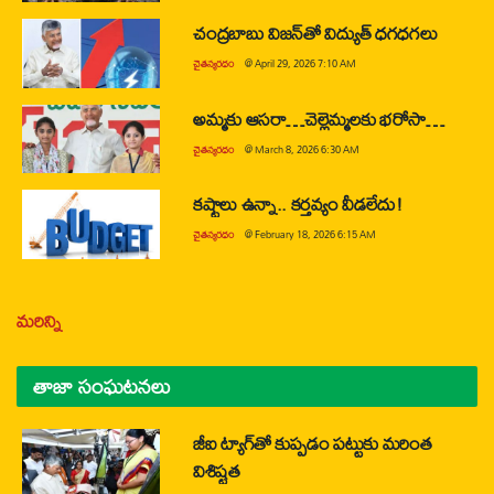
చంద్రబాబు విజన్‌తో విద్యుత్ ధగధగలు
చైతన్యరధం
@
April 29, 2026 7:10 AM
అమ్మకు ఆసరా…చెల్లెమ్మలకు భరోసా…
చైతన్యరధం
@
March 8, 2026 6:30 AM
కష్టాలు ఉన్నా.. కర్తవ్యం వీడలేదు!
చైతన్యరధం
@
February 18, 2026 6:15 AM
మరిన్ని
తాజా సంఘటనలు
జీఐ ట్యాగ్‌తో కుప్పడం పట్టుకు మరింత
విశిష్టత