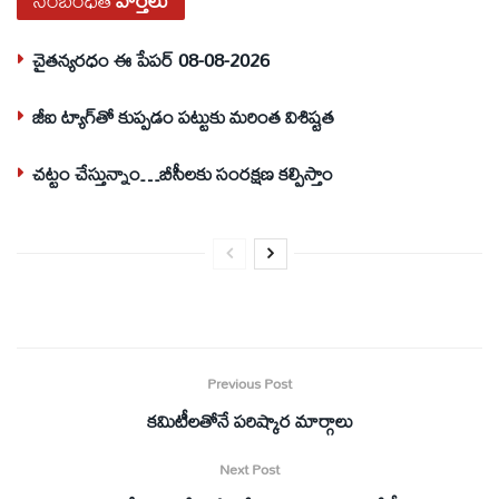
సంబంధిత
వార్తలు
చైతన్యరధం ఈ పేపర్ 08-08-2026
జీఐ ట్యాగ్‌తో కుప్పడం పట్టుకు మరింత విశిష్టత
చట్టం చేస్తున్నాం…బీసీలకు సంరక్షణ కల్పిస్తాం
Previous Post
కమిటీలతోనే పరిష్కార మార్గాలు
Next Post