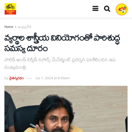
Home
ఆంధ్రప్రదేశ్
వ్యర్థాల శాస్త్రీయ వినియోగంతో పారిశుద్ధ
సమస్య దూరం
సాలిడ్‌ అండ్‌ లిక్విడ్‌ రిసోర్స్‌ మేనేజ్మెంట్‌ ప్రదర్శన పరిశీలించిన ఉప
ముఖ్యమంత్రి
by
చైతన్యరధం
Jul 7, 2024 at 6:09am