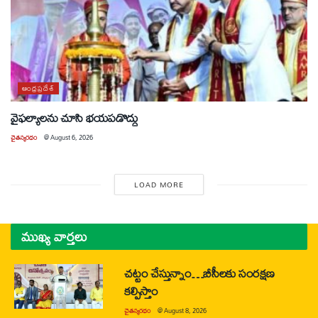
ఆంధ్రప్రదేశ్
వైఫల్యాలను చూసి భయపడొద్దు
చైతన్యరధం
@
August 6, 2026
LOAD MORE
ముఖ్య వార్తలు
చట్టం చేస్తున్నాం…బీసీలకు సంరక్షణ
కల్పిస్తాం
చైతన్యరధం
@
August 8, 2026