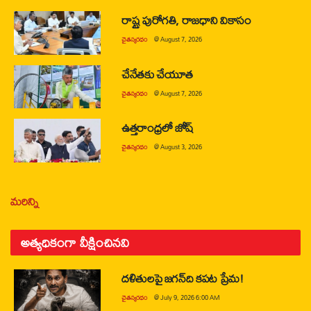
రాష్ట్ర పురోగతి, రాజధాని వికాసం
చైతన్యరధం
@
August 7, 2026
చేనేతకు చేయూత
చైతన్యరధం
@
August 7, 2026
ఉత్తరాంధ్రలో జోష్
చైతన్యరధం
@
August 3, 2026
మరిన్ని
అత్యధికంగా వీక్షించినవి
దళితులపై జగన్‌ది కపట ప్రేమ!
చైతన్యరధం
@
July 9, 2026 6:00 AM