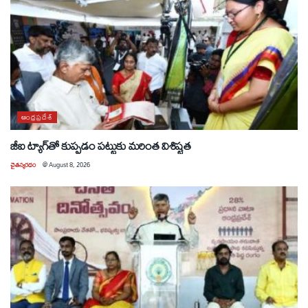
ఆంధ్రప్రదేశ్
జీఐ ట్యాగ్‌తో కుప్పడం పట్టుకు మరింత విశిష్టత
చైతన్యరధం
@
August 8, 2026