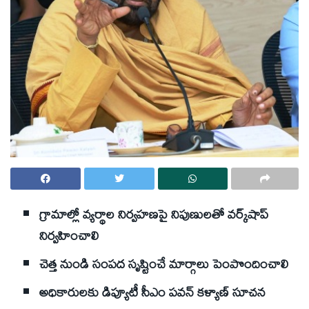
గ్రామాల్లో వ్యర్థాల నిర్వహణపై నిపుణులతో వర్క్‌షాప్‌
నిర్వహించాలి
చెత్త నుండి సంపద సృష్టించే మార్గాలు పెంపొందించాలి
అధికారులకు డిప్యూటీ సీఎం పవన్‌ కళ్యాణ్‌ సూచన