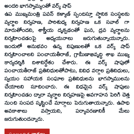
అందరి భాగస్వామ్యంతో వర్క్‌ షాప్‌
ఉప ముఖ్యమంత్రి పవన్‌ కళ్యాణ్‌ స్పందిస్తూ స్థానిక సంస్థలకు
వ్యర్థాల నిర్వహణ, పారిశుధ్య నిర్వహణ ఒక సవాల్‌ గా
మారుతోందని, శాస్త్రీయ దృక్పథంతో ఘన, ద్రవ వ్యర్థాలను
నిర్వహించడంపై అధ్యయనాలు జరుగుతున్నాయన్నారు.
ఇందులో అనుభవం ఉన్న నిపుణులతో ఒక వర్క్‌ షాప్‌
నిర్వహించాలని పంచాయతీరాజ్‌, గ్రామీణాభివృద్ధి శాఖ ముఖ్య
కార్యదర్శికి దిశానిర్దేశం చేశారు. ఈ వర్క్‌ షాపులో
పంచాయతీరాజ్‌ ప్రతినిధులతోపాటు, వివిధ వర్గాల ప్రతినిధులు,
స్వయం సహాయక సంఘాల ప్రతినిధులను భాగస్వాములను
చేయాలని సూచించారు. ఈ విధమైన వర్క్‌ షాపులు
నిర్వహించడం ద్వారా వ్యర్థాల నిర్వహణపై అవగాహన పెరిగి చెత్త
నుంచి సంపద సృష్టించే మార్గాలు పెరుగుతాయన్నారు. ఉపాధి
అవకాశాలు వస్తాయని, పర్యావరణానికీ మేలు
జరుగుతుందన్నారు.