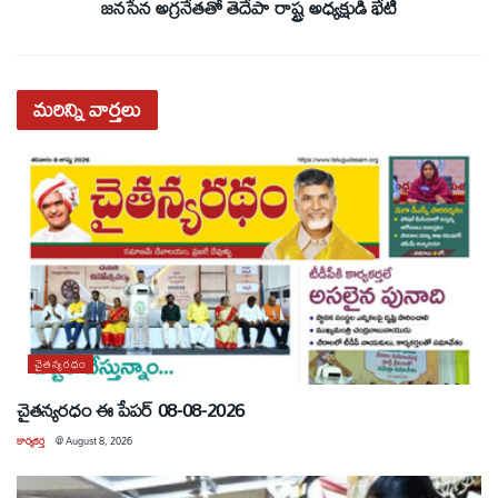
జనసేన అగ్రనేతతో తెదేపా రాష్ట్ర అధ్యక్షుడి భేటీ
మరిన్ని
వార్తలు
చైతన్యరధం
చైతన్యరధం ఈ పేపర్ 08-08-2026
కార్యకర్త
@
August 8, 2026