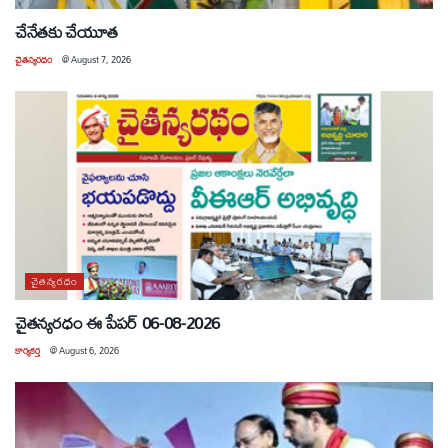
చేనేతకు చేయూత
చైతన్యరధం
@
August 7, 2026
చైతన్యరధం
చైతన్యరధం ఈ పేపర్ 06-08-2026
కార్యకర్త
@
August 6, 2026