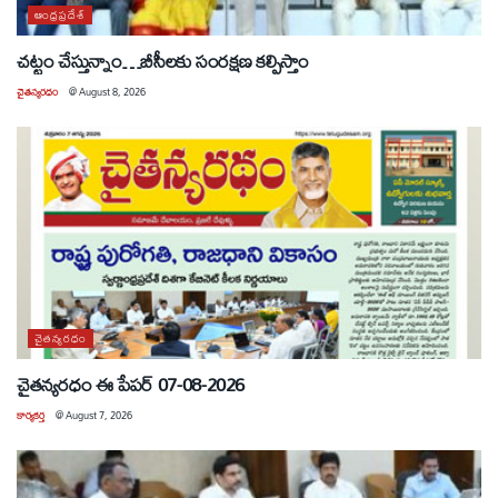
ఆంధ్రప్రదేశ్
చట్టం చేస్తున్నాం…బీసీలకు సంరక్షణ కల్పిస్తాం
చైతన్యరధం
@
August 8, 2026
చైతన్యరధం
చైతన్యరధం ఈ పేపర్ 07-08-2026
కార్యకర్త
@
August 7, 2026