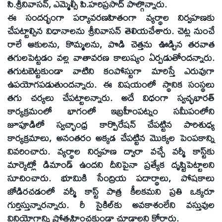
సి.శ్రీనివాసన్‌, ఎమ్మెల్సీ పి.హరిప్రసాద్‌ పాల్గొన్నారు.
ఈ సందర్భంగా పర్యావరణహితంగా వ్యర్థాల నిర్వహణకు
చేపట్టాల్సిన విధానాలను శ్రీనివాసన్‌ తెలియచేశారు. చెట్ల నుంచే
రాలే ఆకులను, కొమ్మలను, పొడి చెత్తను ఊడ్చిన తరవాత
తగులపెట్టడం వల్ల వాతావరణ కాలుష్యం ఏర్పడుతోందన్నారు.
తగుటబెట్టకుండా వాటిని కంపోస్టుగా మారిస్తే ఎరువుగా
ఉపయోగపడుతుందన్నారు. ఈ విషయంలో స్థానిక సంస్థలు
తగు చర్యలు చేపట్టాలన్నారు. అదే విధంగా స్వచ్ఛభారత్‌
కార్యక్రమంలో భాగంలో ఇబ్రహీంపట్నం సమీపంలోని
జూపూడిలో స్వచ్ఛాంధ్ర కార్పొరేషన్‌ చేపట్టిన పారిశుధ్య
కార్యక్రమాలు, అనంతరం అక్కడ చేపట్టిన మొక్కల పెంపకాన్ని
వివరించారు. వ్యర్థాల నిర్వహణ ద్వారా వచ్చే వర్మీ కాస్ట్‌కు
మార్కెట్లో డిమాండ్‌ ఉందని దీనిపైనా ప్రత్యేక దృష్టిపెట్టాలని
సూచించారు. భూమికి సేంద్రియ పదార్థాలు, పోషకాలు
జోడిరచడంలో వర్మీ కాస్ట్‌ పాత్ర కీలకమని ప్రతి ఒక్కరూ
గుర్తిస్తున్నారన్నారు. రీ సైకిల్‌కు అవకాశంలేని వస్తువుల
వినియోగాన్ని ప్రోత్సహించకుండా చూడాలని కోరారు.