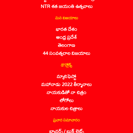
NTR శత జయంతి ఉత్సవాలు
మన విజయాలు
భారత దేశం
ఆంధ్ర ప్రదేశ్
తెలంగాణ
44 సంవత్సరాల విజయాలు
డౌన్లోడ్స్
మ్యానిఫెస్టో
మహానాడు 2022 తీర్మానాలు
నాయకుడితో నా చిత్రం
లోగోలు
నాయకుల చిత్రాలు
ప్రచార సమాచారం
బ్యానర్స్ / బుక్ లెట్స్