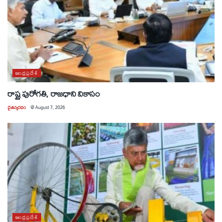
ఆంధ్రప్రదేశ్
రాష్ట్ర పురోగతి, రాజధాని వికాసం
చైతన్యరధం
@
August 7, 2026
ఆంధ్రప్రదేశ్