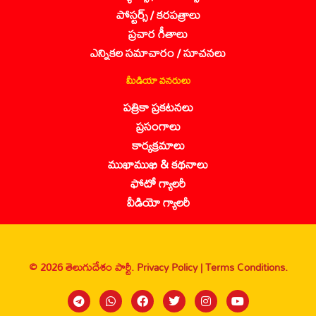
పోస్టర్స్ / కరపత్రాలు
ప్రచార గీతాలు
ఎన్నికల సమాచారం / సూచనలు
మీడియా వనరులు
పత్రికా ప్రకటనలు
ప్రసంగాలు
కార్యక్రమాలు
ముఖాముఖి & కథనాలు
ఫోటో గ్యాలరీ
వీడియో గ్యాలరీ
© 2026 తెలుగుదేశం పార్టీ.
Privacy Policy |
Terms Conditions.