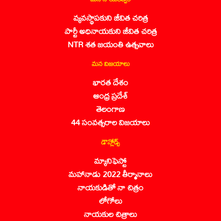
వ్యవస్థాపకుని జీవిత చరిత్ర
పార్టీ అధినాయకుని జీవిత చరిత్ర
NTR శత జయంతి ఉత్సవాలు
మన విజయాలు
భారత దేశం
ఆంధ్ర ప్రదేశ్
తెలంగాణ
44 సంవత్సరాల విజయాలు
డౌన్లోడ్స్
మ్యానిఫెస్టో
మహానాడు 2022 తీర్మానాలు
నాయకుడితో నా చిత్రం
లోగోలు
నాయకుల చిత్రాలు