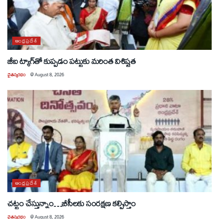
ఆంధ్రప్రదేశ్
జీఐ ట్యాగ్‌తో కుప్పడం పట్టుకు మరింత విశిష్టత
చైతన్యరధం
@
August 8, 2026
ఆంధ్రప్రదేశ్
చట్టం చేస్తున్నాం…బీసీలకు సంరక్షణ కల్పిస్తాం
చైతన్యరధం
@
August 8, 2026