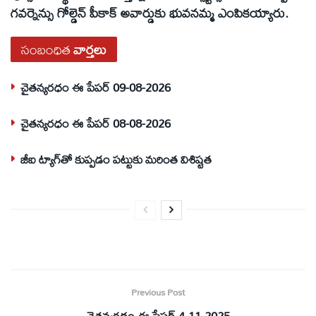
గవర్నెన్సు గోల్డెన్ పీకాక్ అవార్డుకు భువనమ్మ ఎంపికయ్యారు.
సంబంధిత
వార్తలు
చైతన్యరధం ఈ పేపర్ 09-08-2026
చైతన్యరధం ఈ పేపర్ 08-08-2026
జీఐ ట్యాగ్‌తో కుప్పడం పట్టుకు మరింత విశిష్టత
Previous Post
చైతన్యరధం ఈ పేపర్ 4-11-2025