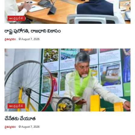
ఆంధ్రప్రదేశ్
రాష్ట్ర పురోగతి, రాజధాని వికాసం
చైతన్యరధం
@
August 7, 2026
ఆంధ్రప్రదేశ్
చేనేతకు చేయూత
చైతన్యరధం
@
August 7, 2026