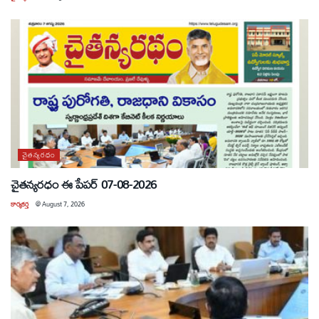
చైతన్యరధం
చైతన్యరధం ఈ పేపర్ 07-08-2026
కార్యకర్త
@
August 7, 2026