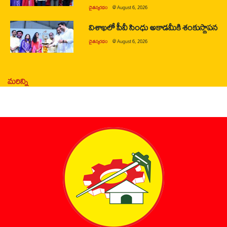
చైతన్యరధం
@
August 6, 2026
విశాఖలో పీవీ సింధు అకాడమీకి శంకుస్థాపన
చైతన్యరధం
@
August 6, 2026
మరిన్ని