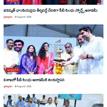
ఆంధ్రప్రదేశ్
భవిష్యత్ ఛాంపియన్లను తీర్చిదిద్దే వేదికగా పీవీ సింధు స్పోర్ట్స్ అకాడమీ
చైతన్యరధం
@
August 6, 2026
ఆంధ్రప్రదేశ్
విశాఖలో పీవీ సింధు అకాడమీకి శంకుస్థాపన
చైతన్యరధం
@
August 6, 2026