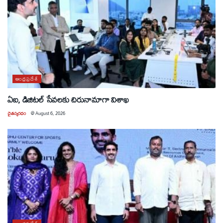
ఆంధ్రప్రదేశ్
ఏఐ, డిజిటల్ సేవలకు చిరునామాగా విశాఖ
చైతన్యరధం
@
August 6, 2026