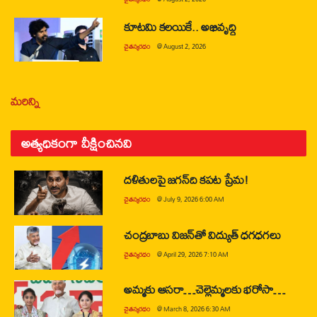
కూటమి కలయికే.. అభివృద్ధి
చైతన్యరధం
@
August 2, 2026
మరిన్ని
అత్యధికంగా వీక్షించినవి
దళితులపై జగన్‌ది కపట ప్రేమ!
చైతన్యరధం
@
July 9, 2026 6:00 AM
చంద్రబాబు విజన్‌తో విద్యుత్ ధగధగలు
చైతన్యరధం
@
April 29, 2026 7:10 AM
అమ్మకు ఆసరా…చెల్లెమ్మలకు భరోసా…
చైతన్యరధం
@
March 8, 2026 6:30 AM