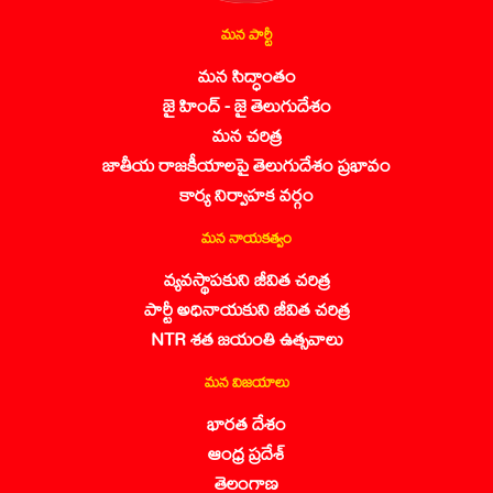
మన పార్టీ
మన సిద్ధాంతం
జై హింద్ - జై తెలుగుదేశం
మన చరిత్ర
జాతీయ రాజకీయాలపై తెలుగుదేశం ప్రభావం
కార్య నిర్వాహక వర్గం
మన నాయకత్వం
వ్యవస్థాపకుని జీవిత చరిత్ర
పార్టీ అధినాయకుని జీవిత చరిత్ర
NTR శత జయంతి ఉత్సవాలు
మన విజయాలు
భారత దేశం
ఆంధ్ర ప్రదేశ్
తెలంగాణ