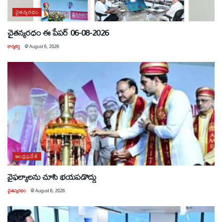
చైతన్యరధం
చైతన్యరధం ఈ పేపర్ 06-08-2026
కార్యకర్త
@
August 6, 2026
ఆంధ్రప్రదేశ్
వైఫల్యాలను చూసి భయపడొద్దు
చైతన్యరధం
@
August 6, 2026