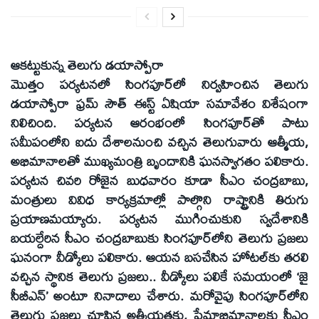
ఆకట్టుకున్న తెలుగు డయాస్పోరా
మొత్తం పర్యటనలో సింగపూర్‌లో నిర్వహించిన తెలుగు
డయాస్పోరా ఫ్రమ్‌ సౌత్‌ ఈస్ట్‌ ఏషియా సమావేశం విశేషంగా
నిలిచింది. పర్యటన ఆరంభంలో సింగపూర్‌తో పాటు
సమీపంలోని ఐదు దేశాలనుంచి వచ్చిన తెలుగువారు ఆత్మీయ,
అభిమానాలతో ముఖ్యమంత్రి బృందానికి ఘనస్వాగతం పలికారు.
పర్యటన చివరి రోజైన బుధవారం కూడా సీఎం చంద్రబాబు,
మంత్రులు వివిధ కార్యక్రమాల్లో పాల్గొని రాష్ట్రానికి తిరుగు
ప్రయాణమయ్యారు. పర్యటన ముగించుకుని స్వదేశానికి
బయల్దేరిన సీఎం చంద్రబాబుకు సింగపూర్‌లోని తెలుగు ప్రజలు
ఘనంగా వీడ్కోలు పలికారు. ఆయన బసచేసిన హోటల్‌కు తరలి
వచ్చిన స్థానిక తెలుగు ప్రజలు.. వీడ్కోలు పలికే సమయంలో ‘జై
సీబీఎన్‌’ అంటూ నినాదాలు చేశారు. మరోవైపు సింగపూర్‌లోని
తెలుగు ప్రజలు చూపిన అత్మీయతకు, ప్రేమాభిమానాలకు సీఎం