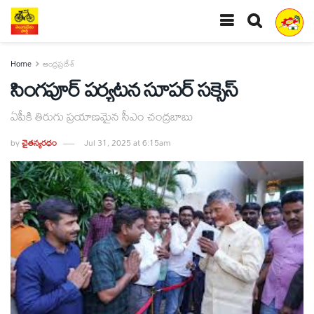
Home
ఆంధ్రప్రదేశ్
సింగపూర్‌ పర్యటన సూపర్‌ సక్సెస్‌
ఏపీకి తిరుగు ప్రయాణమైన సీఎం చంద్రబాబు
by
చైతన్యరధం
Jul 31, 2025 at 6:15am