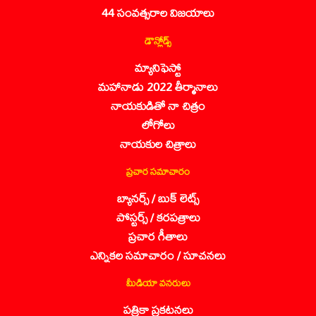
44 సంవత్సరాల విజయాలు
డౌన్లోడ్స్
మ్యానిఫెస్టో
మహానాడు 2022 తీర్మానాలు
నాయకుడితో నా చిత్రం
లోగోలు
నాయకుల చిత్రాలు
ప్రచార సమాచారం
బ్యానర్స్ / బుక్ లెట్స్
పోస్టర్స్ / కరపత్రాలు
ప్రచార గీతాలు
ఎన్నికల సమాచారం / సూచనలు
మీడియా వనరులు
పత్రికా ప్రకటనలు