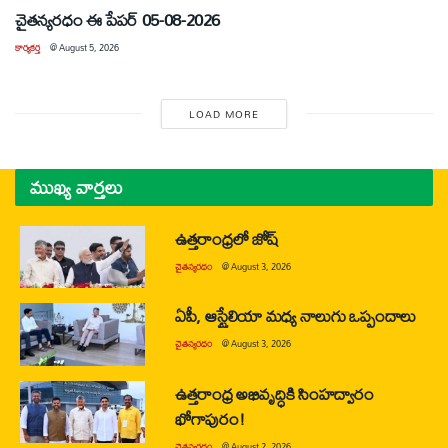
చైతన్యరధం ఈ పేపర్ 05-08-2026
కార్యకర్త
@
August 5, 2026
LOAD MORE
ముఖ్య వార్తలు
ఉత్తరాంధ్రలో జోష్
చైతన్యరధం
@
August 3, 2026
ఏపీ, ఆస్ట్రేలియా మధ్య నాలుగు ఒప్పందాలు
చైతన్యరధం
@
August 3, 2026
ఉత్తరాంధ్ర అభివృద్ధికి సింహద్వారం
భోగాపురం!
చైతన్యరధం
@
August 2, 2026