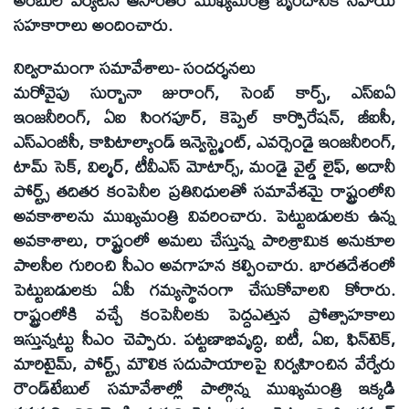
సహకారాలు అందించారు.
నిర్విరామంగా సమావేశాలు- సందర్శనలు
మరోవైపు సుర్బానా జురాంగ్‌, సెంబ్‌ కార్ప్‌, ఎస్‌ఐఏ
ఇంజనీరింగ్‌, ఏఐ సింగపూర్‌, కెప్పెల్‌ కార్పొరేషన్‌, జీఐసీ,
ఎస్‌ఎంబీసీ, కాపిటాల్యాండ్‌ ఇన్వెస్ట్మెంట్‌, ఎవర్సెండై ఇంజనీరింగ్‌,
టామ్‌ సెక్‌, విల్మర్‌, టీవీఎస్‌ మోటార్స్‌, మండై వైల్డ్‌ లైఫ్‌, అదానీ
పోర్ట్స్‌ తదితర కంపెనీల ప్రతినిధులతో సమావేశమై రాష్ట్రంలోని
అవకాశాలను ముఖ్యమంత్రి వివరించారు. పెట్టుబడులకు ఉన్న
అవకాశాలు, రాష్ట్రంలో అమలు చేస్తున్న పారిశ్రామిక అనుకూల
పాలసీల గురించి సీఎం అవగాహన కల్పించారు. భారతదేశంలో
పెట్టుబడులకు ఏపీ గమ్యస్థానంగా చేసుకోవాలని కోరారు.
రాష్ట్రంలోకి వచ్చే కంపెనీలకు పెద్దఎత్తున ప్రోత్సాహకాలు
ఇస్తున్నట్టు సీఎం చెప్పారు. పట్టణాభివృద్ధి, ఐటీ, ఏఐ, ఫిన్‌టెక్‌,
మారిటైమ్‌, పోర్ట్స్‌ మౌలిక సదుపాయాలపై నిర్వహించిన వేర్వేరు
రౌండ్‌టేబుల్‌ సమావేశాల్లో పాల్గొన్న ముఖ్యమంత్రి ఇక్కడి