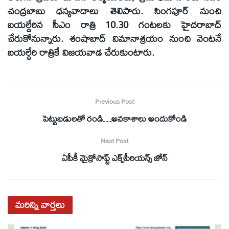
చంద్రబాబు ధన్యవాదాలు తెలిపారు. సింగపూర్‌ నుంచి
బయల్దేరిన సీఎం రాత్రి 10.30 గంటలకు హైదరాబాద్‌
చేరుకోనున్నారు. శంషాబాద్‌ విమానాశ్రయం నుంచి వెంటనే
బయల్దేరి రాత్రికే విజయవాడ చేరుకుంటారు.
Previous Post
పెట్టుబడులతో రండి…అవకాశాలు అందుకోండి
Next Post
ఏపీకీ మైక్రోసాఫ్ట్‌ ఎక్స్‌పీరియన్స్‌ జోన్‌
మరిన్ని
వార్తలు