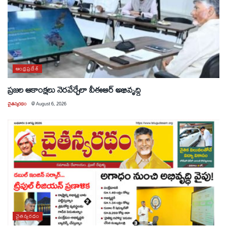
ఆంధ్రప్రదేశ్
ప్రజల ఆకాంక్షలు నెరవేర్చేలా వీఈఆర్ అభివృద్ధి
చైతన్యరధం
@
August 6, 2026
చైతన్యరధం