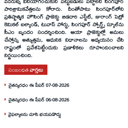
వనరుల్ని వినియోగించుకుని పెట్టుబడులు పెట్టాలని సింగపూర్‌
పారిశ్రామికవేత్తలను కోరారు. దీంతోపాటు సింగపూర్‌లోని
ప్రతిష్టాత్మక హౌసింగ్‌ ప్రాజెక్టు బిడదారి ఎస్టేట్‌, జురాంగ్‌ పెట్రో
కెమికల్‌ ఐల్యాండ్‌, టువాస్‌ పోర్టు, సింగపూర్‌ స్పోర్ట్స్‌ స్కూల్‌ను
సీఎం బృందం సందర్శించింది. ఆయా ప్రాజెక్టుల్లో అమలు
చేస్తోన్న అత్యుత్తమ, ఆధునిక విధానాలను అధ్యయనం చేసి
రాష్ట్రంలో ప్రవేశపెట్టేందుకు ప్రణాళికలు రూపొందించాలని
నిర్ణయించింది.
సంబంధిత
వార్తలు
చైతన్యరధం ఈ పేపర్ 07-08-2026
చైతన్యరధం ఈ పేపర్ 06-08-2026
వైఫల్యాలను చూసి భయపడొద్దు