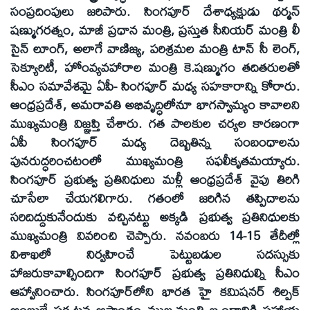
సంప్రదింపులు జరిపారు. సింగపూర్‌ దేశాధ్యక్షుడు థర్మన్‌
షణ్ముగరత్నం, మాజీ ప్రధాన మంత్రి, ప్రస్తుత సీనియర్‌ మంత్రి లీ
సైన్‌ లూంగ్‌, అలాగే వాణిజ్య, పరిశ్రమల మంత్రి టాన్‌ సీ లెంగ్‌,
సెక్యూరిటీ, హోంవ్యవహారాల మంత్రి కె.షణ్ముగం తదితరులతో
సీఎం సమావేశమై ఏపీ- సింగపూర్‌ మధ్య సహకారాన్ని కోరారు.
ఆంధ్రప్రదేశ్‌, అమరావతి అభివృద్ధిలోనూ భాగస్వామ్యం కావాలని
ముఖ్యమంత్రి విజ్ఞప్తి చేశారు. గత పాలకుల చర్యల కారణంగా
ఏపీ సింగపూర్‌ మధ్య దెబ్బతిన్న సంబంధాలను
పునరుద్ధరించటంలో ముఖ్యమంత్రి సఫలీకృతమయ్యారు.
సింగపూర్‌ ప్రభుత్వ ప్రతినిధులు మళ్లీ ఆంధ్రప్రదేశ్‌ వైపు తిరిగి
చూసేలా చేయగలిగారు. గతంలో జరిగిన తప్పిదాలను
సరిదిద్దుకునేందుకు వచ్చినట్టు అక్కడి ప్రభుత్వ ప్రతినిధులకు
ముఖ్యమంత్రి వివరించి చెప్పారు. నవంబరు 14-15 తేదీల్లో
విశాఖలో నిర్వహించే పెట్టుబడుల సదస్సుకు
హాజరుకావాల్సిందిగా సింగపూర్‌ ప్రభుత్వ ప్రతినిధుల్ని సీఎం
ఆహ్వానించారు. సింగపూర్‌లోని భారత హై కమిషనర్‌ శిల్పక్‌
అంబులే పర్యటన ఆసాంతం ముఖ్యమంత్రి బృందానికి సహాయ