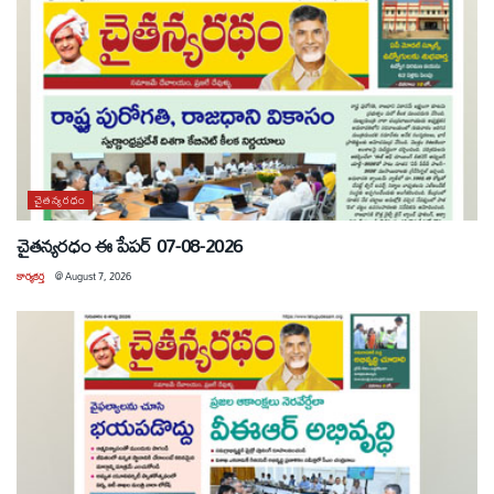
చైతన్యరధం
చైతన్యరధం ఈ పేపర్ 07-08-2026
కార్యకర్త
@
August 7, 2026