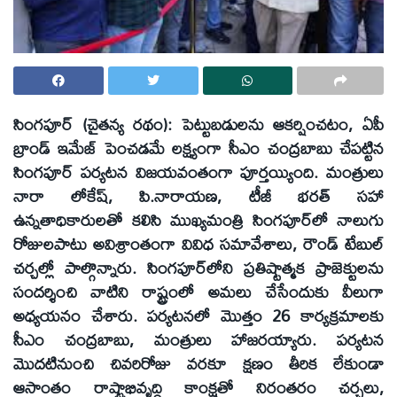
సింగపూర్‌ (చైతన్య రథం): పెట్టుబడులను ఆకర్షించటం, ఏపీ
బ్రాండ్‌ ఇమేజ్‌ పెంచడమే లక్ష్యంగా సీఎం చంద్రబాబు చేపట్టిన
సింగపూర్‌ పర్యటన విజయవంతంగా పూర్తయ్యింది. మంత్రులు
నారా లోకేష్‌, పి.నారాయణ, టీజీ భరత్‌ సహా
ఉన్నతాధికారులతో కలిసి ముఖ్యమంత్రి సింగపూర్‌లో నాలుగు
రోజులపాటు అవిశ్రాంతంగా వివిధ సమావేశాలు, రౌండ్‌ టేబుల్‌
చర్చల్లో పాల్గొన్నారు. సింగపూర్‌లోని ప్రతిష్టాత్మక ప్రాజెక్టులను
సందర్శించి వాటిని రాష్ట్రంలో అమలు చేసేందుకు వీలుగా
అధ్యయనం చేశారు. పర్యటనలో మొత్తం 26 కార్యక్రమాలకు
సీఎం చంద్రబాబు, మంత్రులు హాజరయ్యారు. పర్యటన
మొదటినుంచి చివరిరోజు వరకూ క్షణం తీరిక లేకుండా
ఆసాంతం రాష్ట్రాభివృద్ధి కాంక్షతో నిరంతరం చర్చలు,