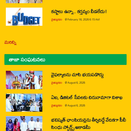
కష్టాలు ఉన్నా.. కర్తవ్యం వీడలేదు!
చైతన్యరధం
@
February 18, 2026 6:15 AM
మరిన్ని
తాజా సంఘటనలు
వైఫల్యాలను చూసి భయపడొద్దు
చైతన్యరధం
@
August 6, 2026
ఏఐ, డిజిటల్ సేవలకు చిరునామాగా విశాఖ
చైతన్యరధం
@
August 6, 2026
భవిష్యత్ ఛాంపియన్లను తీర్చిదిద్దే వేదికగా పీవీ
సింధు స్పోర్ట్స్ అకాడమీ