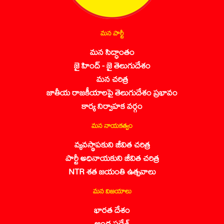
మన పార్టీ
మన సిద్ధాంతం
జై హింద్ - జై తెలుగుదేశం
మన చరిత్ర
జాతీయ రాజకీయాలపై తెలుగుదేశం ప్రభావం
కార్య నిర్వాహక వర్గం
మన నాయకత్వం
వ్యవస్థాపకుని జీవిత చరిత్ర
పార్టీ అధినాయకుని జీవిత చరిత్ర
NTR శత జయంతి ఉత్సవాలు
మన విజయాలు
భారత దేశం
ఆంధ్ర ప్రదేశ్