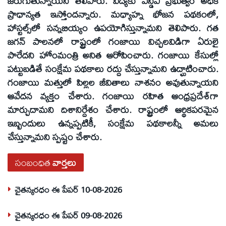
జరుగుతున్నాయని తెలిపారు. విద్యకు ఎన్డీఏ ప్రభుత్వం అధిక
ప్రాధాన్యత ఇస్తోందన్నారు. మధ్యాహ్న భోజన పథకంలో,
హాస్టల్స్‌లో సన్నబియ్యం ఉపయోగిస్తున్నామని తెలిపారు. గత
జగన్‌ పాలనలో రాష్ట్రంలో గంజాయి విచ్చలవిడిగా ఏరులై
పారేదని హోంమంత్రి అనిత ఆరోపించారు. గంజాయి కేసుల్లో
పట్టుబడితే సంక్షేమ పథకాలు రద్దు చేస్తున్నామని ఉద్ఘాటించారు.
గంజాయి మత్తులో పిల్లల జీవితాలు నాశనం అవుతున్నాయని
ఆవేదన వ్యక్తం చేశారు. గంజాయి రహిత ఆంధ్రప్రదేశ్‌గా
మార్చుదామని దిశానిర్దేశం చేశారు. రాష్ట్రంలో ఆర్థికపరమైన
ఇబ్బందులు ఉన్నప్పటికీ, సంక్షేమ పథకాలన్నీ అమలు
చేస్తున్నామని స్పష్టం చేశారు.
సంబంధిత
వార్తలు
చైతన్యరధం ఈ పేపర్ 10-08-2026
చైతన్యరధం ఈ పేపర్ 09-08-2026