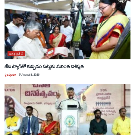
ఆంధ్రప్రదేశ్
జీఐ ట్యాగ్‌తో కుప్పడం పట్టుకు మరింత విశిష్టత
చైతన్యరధం
@
August 8, 2026