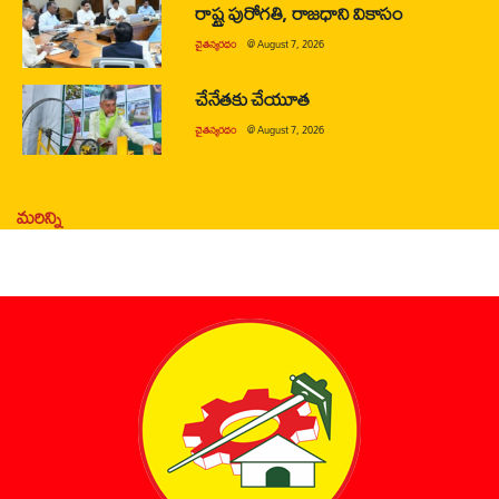
రాష్ట్ర పురోగతి, రాజధాని వికాసం
చైతన్యరధం
@
August 7, 2026
చేనేతకు చేయూత
చైతన్యరధం
@
August 7, 2026
మరిన్ని