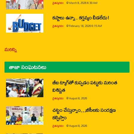
చైతన్యరధం
@
March 8, 2026 6:30 AM
కష్టాలు ఉన్నా.. కర్తవ్యం వీడలేదు!
చైతన్యరధం
@
February 18, 2026 6:15 AM
మరిన్ని
తాజా సంఘటనలు
జీఐ ట్యాగ్‌తో కుప్పడం పట్టుకు మరింత
విశిష్టత
చైతన్యరధం
@
August 8, 2026
చట్టం చేస్తున్నాం…బీసీలకు సంరక్షణ
కల్పిస్తాం
చైతన్యరధం
@
August 8, 2026