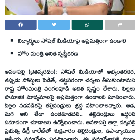
విద్యార్థులు సోషల్‌ మీడియాపై అప్రమత్తంగా ఉండాలి
హోం మంత్రి అనిత స్పష్టీకరణ
అనకాపల్లి (చైతన్యరథం): సోషల్‌ మీడియాలో అభ్యంతరకర,
తప్పుడు పోస్టులు పెడితే, చట్టపరంగా చర్యలు తీసుకుంటామని
రాష్ట్ర హోంమంత్రి వంగలపూడి అనిత స్పష్టం చేశారు. పిల్లలు
సామాజిక మాధ్యమాలపై అప్రమత్తంగా ఉండాలని సూచించారు.
పిల్లల నడవడికపై తల్లిదండ్రులు శ్రద్ధ వహించాలన్నారు. ఆడ,
మగ అని తేడా ఉండకూడదని.. తల్లిదండ్రులు ఇద్దరిని
సమానంగా చూడాలని ఉద్బోధించారు. అనకాపల్లి జిల్లా నక్కపల్లి
ప్రభుత్వ డిగ్రీ కాలేజ్‌లో శుక్రవారం తల్లిదండ్రుల, ఉపాధ్యాయుల
ఆత్మీయ సమావేశం నిర్వహించారు. ఈ సమావేశానికి ముఖ్య