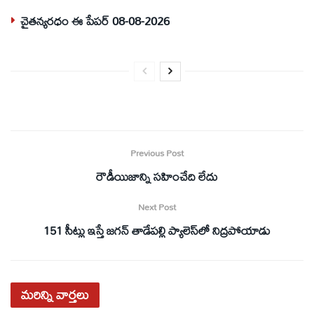
చైతన్యరధం ఈ పేపర్ 08-08-2026
Previous Post
రౌడీయిజాన్ని సహించేది లేదు
Next Post
151 సీట్లు ఇస్తే జగన్‌ తాడేపల్లి ప్యాలెస్‌లో నిద్రపోయాడు
మరిన్ని
వార్తలు