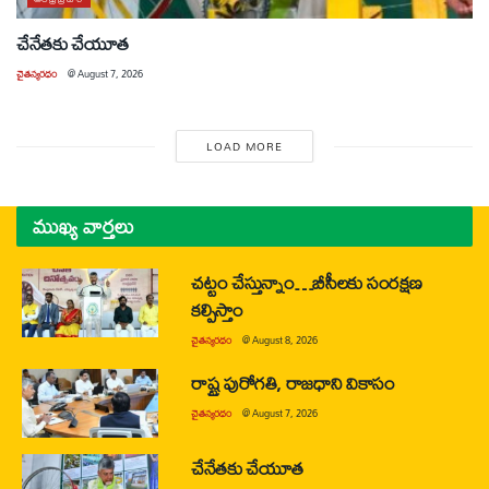
చేనేతకు చేయూత
చైతన్యరధం
@
August 7, 2026
LOAD MORE
ముఖ్య వార్తలు
చట్టం చేస్తున్నాం…బీసీలకు సంరక్షణ
కల్పిస్తాం
చైతన్యరధం
@
August 8, 2026
రాష్ట్ర పురోగతి, రాజధాని వికాసం
చైతన్యరధం
@
August 7, 2026
చేనేతకు చేయూత