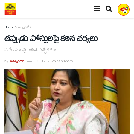
Home
ఆంధ్రప్రదేశ్
తప్పుడు పోస్టులపై కఠిన చర్యలు
హోం మంత్రి అనిత స్పష్టీకరణ
by
చైతన్యరధం
Jul 12, 2025 at 6:45am