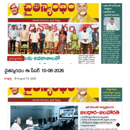
చైతన్యరధం
చైతన్యరధం ఈ పేపర్ 10-08-2026
కార్యకర్త
@
August 10, 2026