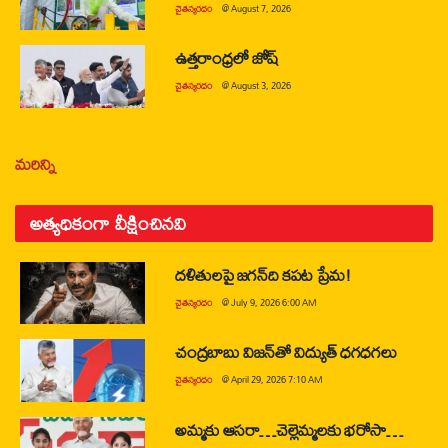
చైతన్యరధం
@
August 7, 2026
ఉత్తరాంధ్రలో జోష్
చైతన్యరధం
@
August 3, 2026
మరిన్ని
అత్యధికంగా వీక్షించినవి
దళితులపై జగన్‌ది కపట ప్రేమ!
చైతన్యరధం
@
July 9, 2026 6:00 AM
చంద్రబాబు విజన్‌తో విద్యుత్ ధగధగలు
చైతన్యరధం
@
April 29, 2026 7:10 AM
అమ్మకు ఆసరా…చెల్లెమ్మలకు భరోసా…