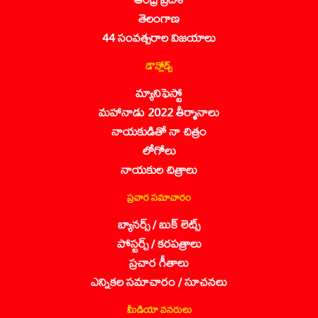
తెలంగాణ
44 సంవత్సరాల విజయాలు
డౌన్లోడ్స్
మ్యానిఫెస్టో
మహానాడు 2022 తీర్మానాలు
నాయకుడితో నా చిత్రం
లోగోలు
నాయకుల చిత్రాలు
ప్రచార సమాచారం
బ్యానర్స్ / బుక్ లెట్స్
పోస్టర్స్ / కరపత్రాలు
ప్రచార గీతాలు
ఎన్నికల సమాచారం / సూచనలు
మీడియా వనరులు