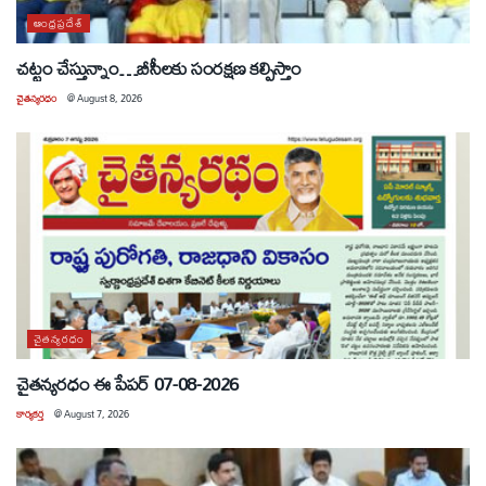
ఆంధ్రప్రదేశ్
చట్టం చేస్తున్నాం…బీసీలకు సంరక్షణ కల్పిస్తాం
చైతన్యరధం
@
August 8, 2026
చైతన్యరధం
చైతన్యరధం ఈ పేపర్ 07-08-2026
కార్యకర్త
@
August 7, 2026