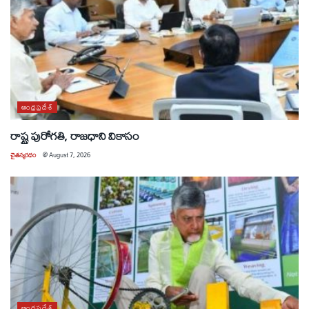
ఆంధ్రప్రదేశ్
రాష్ట్ర పురోగతి, రాజధాని వికాసం
చైతన్యరధం
@
August 7, 2026
ఆంధ్రప్రదేశ్