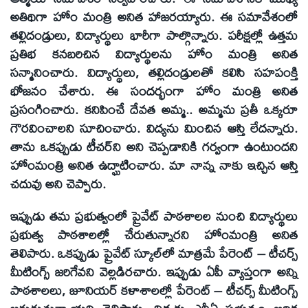
అతిథిగా హోం మంత్రి అనిత హాజరయ్యారు. ఈ సమావేశంలో
తల్లిదండ్రులు, విద్యార్థులు భారీగా పాల్గొన్నారు. పరీక్షల్లో ఉత్తమ
ప్రతిభ కనబరిచిన విద్యార్థులను హోం మంత్రి అనిత
సన్మానించారు. విద్యార్థులు, తల్లిదండ్రులతో కలిసి సహపంక్తి
భోజనం చేశారు. ఈ సందర్భంగా హోం మంత్రి అనిత
ప్రసంగించారు. కనిపించే దేవత అమ్మ.. అమ్మను ప్రతీ ఒక్కరూ
గౌరవించాలని సూచించారు. విద్యను మించిన ఆస్తి లేదన్నారు.
తాను ఒకప్పుడు టీచర్‌ని అని చెప్పడానికి గర్వంగా ఉంటుందని
హోంమంత్రి అనిత ఉద్ఘాటించారు. మా నాన్న నాకు ఇచ్చిన ఆస్తి
చదువు అని చెప్పారు.
ఇప్పుడు తమ ప్రభుత్వంలో ప్రైవేట్‌ పాఠశాలల నుంచి విద్యార్థులు
ప్రభుత్వ పాఠశాలల్లో చేరుతున్నారని హోంమంత్రి అనిత
తెలిపారు. ఒకప్పుడు ప్రైవేట్‌ స్కూల్‌లో మాత్రమే పేరెంట్‌ – టీచర్స్‌
మీటింగ్స్‌ జరిగేవని వెల్లడిరచారు. ఇప్పుడు ఏపీ వ్యాప్తంగా అన్ని
పాఠశాలలు, జూనియర్‌ కళాశాలల్లో పేరెంట్‌ – టీచర్స్‌ మీటింగ్స్‌