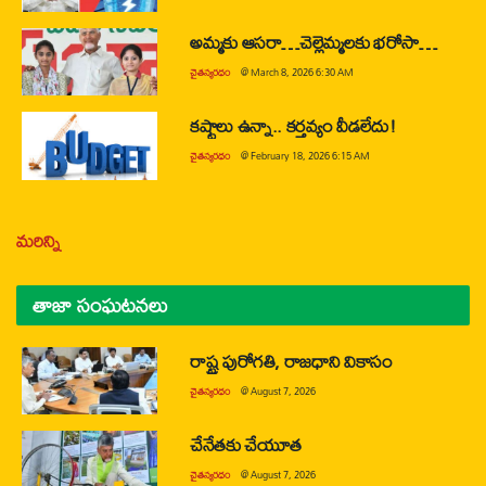
అమ్మకు ఆసరా…చెల్లెమ్మలకు భరోసా…
చైతన్యరధం
@
March 8, 2026 6:30 AM
కష్టాలు ఉన్నా.. కర్తవ్యం వీడలేదు!
చైతన్యరధం
@
February 18, 2026 6:15 AM
మరిన్ని
తాజా సంఘటనలు
రాష్ట్ర పురోగతి, రాజధాని వికాసం
చైతన్యరధం
@
August 7, 2026
చేనేతకు చేయూత
చైతన్యరధం
@
August 7, 2026