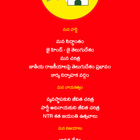
మన పార్టీ
మన సిద్ధాంతం
జై హింద్ - జై తెలుగుదేశం
మన చరిత్ర
జాతీయ రాజకీయాలపై తెలుగుదేశం ప్రభావం
కార్య నిర్వాహక వర్గం
మన నాయకత్వం
వ్యవస్థాపకుని జీవిత చరిత్ర
పార్టీ అధినాయకుని జీవిత చరిత్ర
NTR శత జయంతి ఉత్సవాలు
మన విజయాలు
భారత దేశం