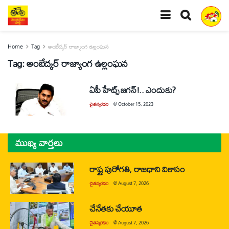
Home
Tag
అంబేద్కర్‌ రాజ్యాంగ ఉల్లంఘన
Tag:
అంబేద్కర్‌ రాజ్యాంగ ఉల్లంఘన
ఏపీ హేట్స్‌ జగన్‌!.. ఎందుకు?
చైతన్యరధం
@
October 15, 2023
ముఖ్య వార్తలు
రాష్ట్ర పురోగతి, రాజధాని వికాసం
చైతన్యరధం
@
August 7, 2026
చేనేతకు చేయూత
చైతన్యరధం
@
August 7, 2026