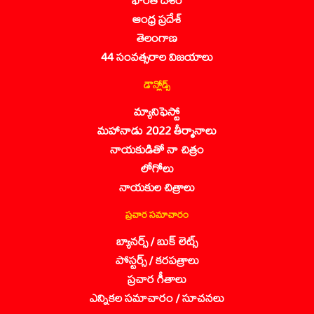
ఆంధ్ర ప్రదేశ్
తెలంగాణ
44 సంవత్సరాల విజయాలు
డౌన్లోడ్స్
మ్యానిఫెస్టో
మహానాడు 2022 తీర్మానాలు
నాయకుడితో నా చిత్రం
లోగోలు
నాయకుల చిత్రాలు
ప్రచార సమాచారం
బ్యానర్స్ / బుక్ లెట్స్
పోస్టర్స్ / కరపత్రాలు
ప్రచార గీతాలు
ఎన్నికల సమాచారం / సూచనలు