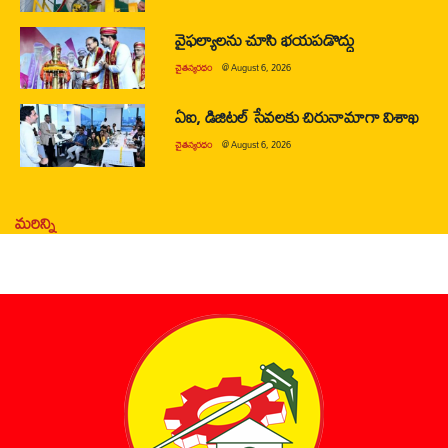
వైఫల్యాలను చూసి భయపడొద్దు
చైతన్యరధం
@
August 6, 2026
ఏఐ, డిజిటల్ సేవలకు చిరునామాగా విశాఖ
చైతన్యరధం
@
August 6, 2026
మరిన్ని