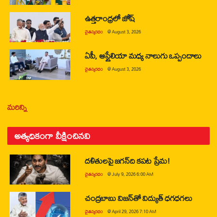
ఉత్తరాంధ్రలో జోష్
చైతన్యరధం
@
August 3, 2026
ఏపీ, ఆస్ట్రేలియా మధ్య నాలుగు ఒప్పందాలు
చైతన్యరధం
@
August 3, 2026
మరిన్ని
అత్యధికంగా వీక్షించినవి
దళితులపై జగన్‌ది కపట ప్రేమ!
చైతన్యరధం
@
July 9, 2026 6:00 AM
చంద్రబాబు విజన్‌తో విద్యుత్ ధగధగలు
చైతన్యరధం
@
April 29, 2026 7:10 AM