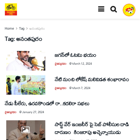
Home
Tag
అనంతపురం
Tag:
అనంతపురం
జగన్‌లో ఓటమి భయం
చైతన్యరధం
@
March 12, 2024
నేటి నుంచి లోకేష్‌ మలివిడత శంఖారావం
చైతన్యరధం
@
March 7, 2024
నేడు పీలేరు, ఉరవకొండలో రా..కదలిరా సభలు
చైతన్యరధం
@
January 27, 2024
సాప్ట్‌ వేర్‌ ఇంజనీర్‌ పై సెబ్‌ పోలీసుల దాడి
దారుణం కింజరాపు అచ్చెన్నాయుడు