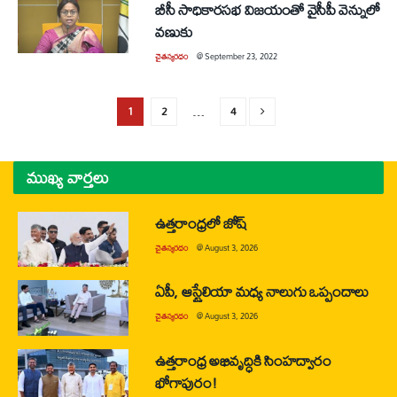
బీసీ సాధికారసభ విజయంతో వైసీపీ వెన్నులో
వణుకు
చైతన్యరధం
@
September 23, 2022
1
2
…
4
ముఖ్య వార్తలు
ఉత్తరాంధ్రలో జోష్
చైతన్యరధం
@
August 3, 2026
ఏపీ, ఆస్ట్రేలియా మధ్య నాలుగు ఒప్పందాలు
చైతన్యరధం
@
August 3, 2026
ఉత్తరాంధ్ర అభివృద్ధికి సింహద్వారం
భోగాపురం!