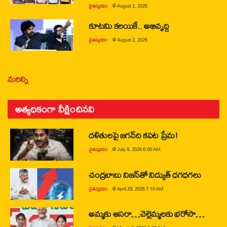
చైతన్యరధం
@
August 2, 2026
కూటమి కలయికే.. అభివృద్ధి
చైతన్యరధం
@
August 2, 2026
మరిన్ని
అత్యధికంగా వీక్షించినవి
దళితులపై జగన్‌ది కపట ప్రేమ!
చైతన్యరధం
@
July 9, 2026 6:00 AM
చంద్రబాబు విజన్‌తో విద్యుత్ ధగధగలు
చైతన్యరధం
@
April 29, 2026 7:10 AM
అమ్మకు ఆసరా…చెల్లెమ్మలకు భరోసా…