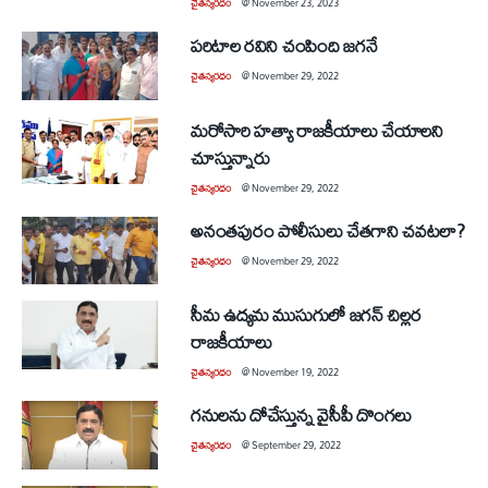
చైతన్యరధం
@
November 23, 2023
పరిటాల రవిని చంపింది జగనే
చైతన్యరధం
@
November 29, 2022
మరోసారి హత్యా రాజకీయాలు చేయాలని
చూస్తున్నారు
చైతన్యరధం
@
November 29, 2022
అనంతపురం పోలీసులు చేతగాని చవటలా?
చైతన్యరధం
@
November 29, 2022
సీమ ఉద్యమ ముసుగులో జగన్‌ చిల్లర
రాజకీయాలు
చైతన్యరధం
@
November 19, 2022
గనులను దోచేస్తున్న వైసీపీ దొంగలు
చైతన్యరధం
@
September 29, 2022