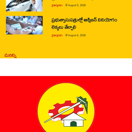
చైతన్యరధం
@
August 5, 2026
ప్రభుత్వాసుపత్రుల్లో ఆక్సిజన్ వినియోగం
లెక్కలు తేల్చాలి
చైతన్యరధం
@
August 4, 2026
మరిన్ని