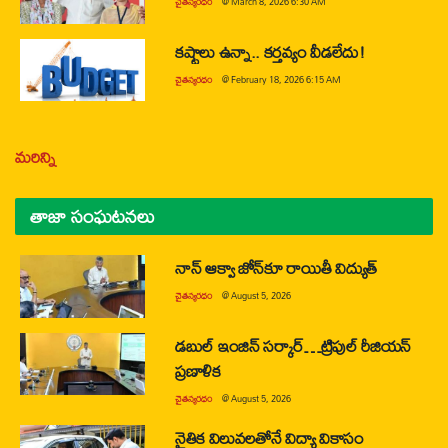
చైతన్యరధం
@
March 8, 2026 6:30 AM
కష్టాలు ఉన్నా.. కర్తవ్యం వీడలేదు!
చైతన్యరధం
@
February 18, 2026 6:15 AM
మరిన్ని
తాజా సంఘటనలు
నాన్ ఆక్వా జోన్‌కూ రాయితీ విద్యుత్
చైతన్యరధం
@
August 5, 2026
డబుల్ ఇంజిన్ సర్కార్…ట్రిపుల్ రీజియన్
ప్రణాళిక
చైతన్యరధం
@
August 5, 2026
నైతిక విలువలతోనే విద్యా వికాసం