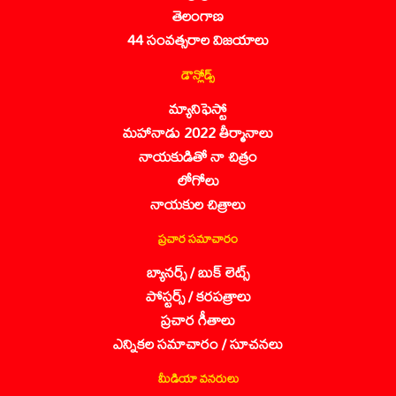
తెలంగాణ
44 సంవత్సరాల విజయాలు
డౌన్లోడ్స్
మ్యానిఫెస్టో
మహానాడు 2022 తీర్మానాలు
నాయకుడితో నా చిత్రం
లోగోలు
నాయకుల చిత్రాలు
ప్రచార సమాచారం
బ్యానర్స్ / బుక్ లెట్స్
పోస్టర్స్ / కరపత్రాలు
ప్రచార గీతాలు
ఎన్నికల సమాచారం / సూచనలు
మీడియా వనరులు