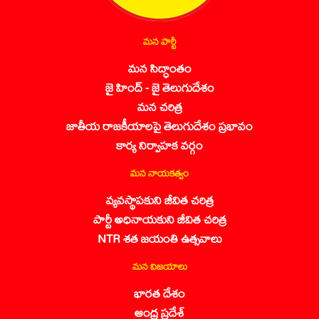
మన పార్టీ
మన సిద్ధాంతం
జై హింద్ - జై తెలుగుదేశం
మన చరిత్ర
జాతీయ రాజకీయాలపై తెలుగుదేశం ప్రభావం
కార్య నిర్వాహక వర్గం
మన నాయకత్వం
వ్యవస్థాపకుని జీవిత చరిత్ర
పార్టీ అధినాయకుని జీవిత చరిత్ర
NTR శత జయంతి ఉత్సవాలు
మన విజయాలు
భారత దేశం
ఆంధ్ర ప్రదేశ్