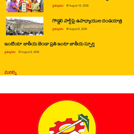
చైతన్యరధం
@
August 10, 2026
గొడ్డలి పార్టీపై ఉపాధ్యాయుల దండయాత్ర
చైతన్యరధం
@
August 9, 2026
ఇంటింటా జాతీయ జెండా ప్రతి ఇంటా జాతీయ స్ఫూర్తి
చైతన్యరధం
@
August 9, 2026
మరిన్ని