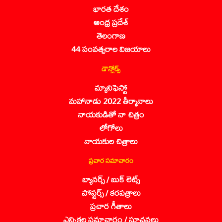
భారత దేశం
ఆంధ్ర ప్రదేశ్
తెలంగాణ
44 సంవత్సరాల విజయాలు
డౌన్లోడ్స్
మ్యానిఫెస్టో
మహానాడు 2022 తీర్మానాలు
నాయకుడితో నా చిత్రం
లోగోలు
నాయకుల చిత్రాలు
ప్రచార సమాచారం
బ్యానర్స్ / బుక్ లెట్స్
పోస్టర్స్ / కరపత్రాలు
ప్రచార గీతాలు
ఎన్నికల సమాచారం / సూచనలు