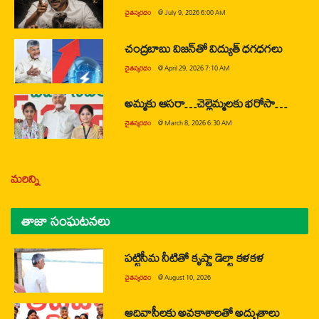
చైతన్యరధం
@
July 9, 2026 6:00 AM
చంద్రబాబు విజన్‌తో విద్యుత్ ధగధగలు
చైతన్యరధం
@
April 29, 2026 7:10 AM
అమ్మకు ఆసరా…చెల్లెమ్మలకు భరోసా…
చైతన్యరధం
@
March 8, 2026 6:30 AM
మరిన్ని
తాజా సంఘటనలు
పట్టిసీమ నీటితో కృష్ణా డెల్టా కళకళ
చైతన్యరధం
@
August 10, 2026
ఆదివాసీలకు అవకాశాలతో అద్భుతాలు