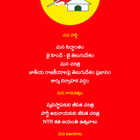
మన పార్టీ
మన సిద్ధాంతం
జై హింద్ - జై తెలుగుదేశం
మన చరిత్ర
జాతీయ రాజకీయాలపై తెలుగుదేశం ప్రభావం
కార్య నిర్వాహక వర్గం
మన నాయకత్వం
వ్యవస్థాపకుని జీవిత చరిత్ర
పార్టీ అధినాయకుని జీవిత చరిత్ర
NTR శత జయంతి ఉత్సవాలు
మన విజయాలు