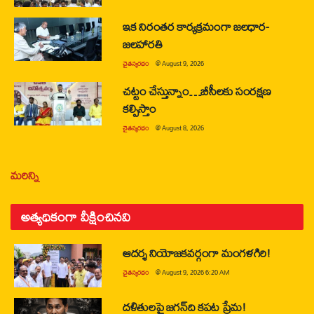
ఇక నిరంతర కార్యక్రమంగా జలధార-
జలహారతి
చైతన్యరధం
@
August 9, 2026
చట్టం చేస్తున్నాం…బీసీలకు సంరక్షణ
కల్పిస్తాం
చైతన్యరధం
@
August 8, 2026
మరిన్ని
అత్యధికంగా వీక్షించినవి
ఆదర్శ నియోజకవర్గంగా మంగళగిరి!
చైతన్యరధం
@
August 9, 2026 6:20 AM
దళితులపై జగన్‌ది కపట ప్రేమ!