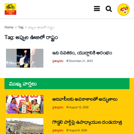
Home
Tag
అప్పుల ఊబిలో రాష్ట్రం
Tag:
అప్పుల ఊబిలో రాష్ట్రం
ఇది నవశకం, యుద్ధానికి ఆరంభం
చైతన్యరధం
@
December 21, 2023
ముఖ్య వార్తలు
ఆదివాసీలకు అవకాశాలతో అద్భుతాలు
చైతన్యరధం
@
August 10, 2026
గొడ్డలి పార్టీపై ఉపాధ్యాయుల దండయాత్ర
చైతన్యరధం
@
August 9, 2026