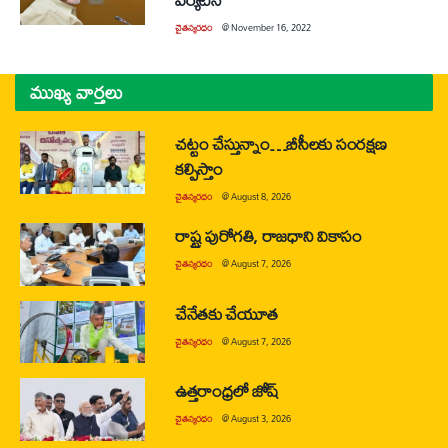
చైతన్యరధం
@
November 16, 2022
ముఖ్య వార్తలు
చట్టం చేస్తున్నాం…బీసీలకు సంరక్షణ
కల్పిస్తాం
చైతన్యరధం
@
August 8, 2026
రాష్ట్ర పురోగతి, రాజధాని వికాసం
చైతన్యరధం
@
August 7, 2026
చేనేతకు చేయూత
చైతన్యరధం
@
August 7, 2026
ఉత్తరాంధ్రలో జోష్
చైతన్యరధం
@
August 3, 2026