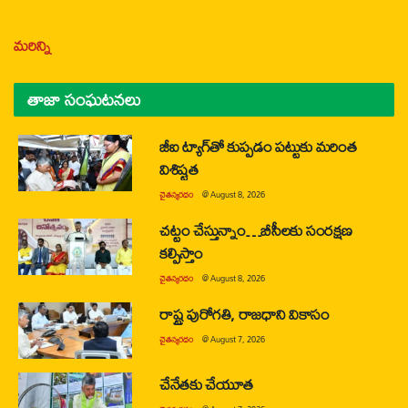
మరిన్ని
తాజా సంఘటనలు
జీఐ ట్యాగ్‌తో కుప్పడం పట్టుకు మరింత
విశిష్టత
చైతన్యరధం
@
August 8, 2026
చట్టం చేస్తున్నాం…బీసీలకు సంరక్షణ
కల్పిస్తాం
చైతన్యరధం
@
August 8, 2026
రాష్ట్ర పురోగతి, రాజధాని వికాసం
చైతన్యరధం
@
August 7, 2026
చేనేతకు చేయూత