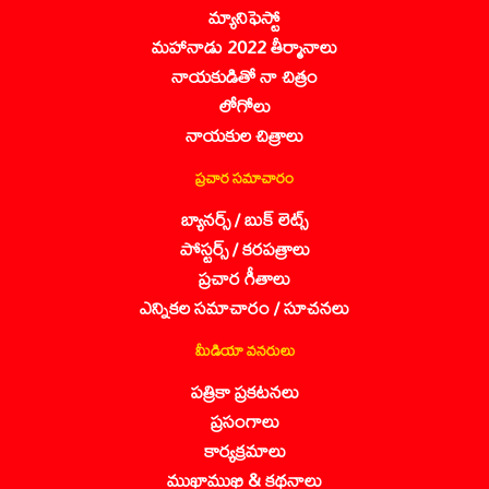
మ్యానిఫెస్టో
మహానాడు 2022 తీర్మానాలు
నాయకుడితో నా చిత్రం
లోగోలు
నాయకుల చిత్రాలు
ప్రచార సమాచారం
బ్యానర్స్ / బుక్ లెట్స్
పోస్టర్స్ / కరపత్రాలు
ప్రచార గీతాలు
ఎన్నికల సమాచారం / సూచనలు
మీడియా వనరులు
పత్రికా ప్రకటనలు
ప్రసంగాలు
కార్యక్రమాలు
ముఖాముఖి & కథనాలు