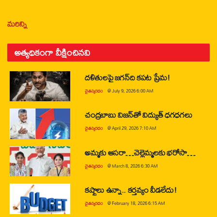
మరిన్ని
అత్యధికంగా వీక్షించినవి
దళితులపై జగన్‌ది కపట ప్రేమ!
చైతన్యరధం
@
July 9, 2026 6:00 AM
చంద్రబాబు విజన్‌తో విద్యుత్ ధగధగలు
చైతన్యరధం
@
April 29, 2026 7:10 AM
అమ్మకు ఆసరా…చెల్లెమ్మలకు భరోసా…
చైతన్యరధం
@
March 8, 2026 6:30 AM
కష్టాలు ఉన్నా.. కర్తవ్యం వీడలేదు!
చైతన్యరధం
@
February 18, 2026 6:15 AM