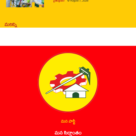
చైతన్యరధం
@
August 7, 2026
మరిన్ని
మన పార్టీ
మన సిద్ధాంతం