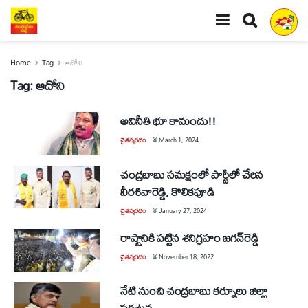
Home
Tag
ఆదోని
Tag:
ఆదోని
అవినీతి భూ కామందు!!
చైతన్యరధం
@
March 1, 2024
చంద్రబాబు సమక్షంలో పార్టీలో చేరిన
వీరశివారెడ్డి, కొలికపూడి
చైతన్యరధం
@
January 27, 2024
రాష్ట్రానికి పట్టిన శనిగ్రహం జగన్‌రెడ్డి
చైతన్యరధం
@
November 18, 2022
నేటి నుంచి చంద్రబాబు కర్నూలు జిల్లా
పర్యటన