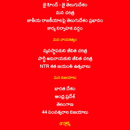
జై హింద్ - జై తెలుగుదేశం
మన చరిత్ర
జాతీయ రాజకీయాలపై తెలుగుదేశం ప్రభావం
కార్య నిర్వాహక వర్గం
మన నాయకత్వం
వ్యవస్థాపకుని జీవిత చరిత్ర
పార్టీ అధినాయకుని జీవిత చరిత్ర
NTR శత జయంతి ఉత్సవాలు
మన విజయాలు
భారత దేశం
ఆంధ్ర ప్రదేశ్
తెలంగాణ
44 సంవత్సరాల విజయాలు
డౌన్లోడ్స్