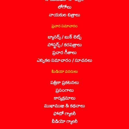
లోగోలు
నాయకుల చిత్రాలు
ప్రచార సమాచారం
బ్యానర్స్ / బుక్ లెట్స్
పోస్టర్స్ / కరపత్రాలు
ప్రచార గీతాలు
ఎన్నికల సమాచారం / సూచనలు
మీడియా వనరులు
పత్రికా ప్రకటనలు
ప్రసంగాలు
కార్యక్రమాలు
ముఖాముఖి & కథనాలు
ఫోటో గ్యాలరీ
వీడియో గ్యాలరీ