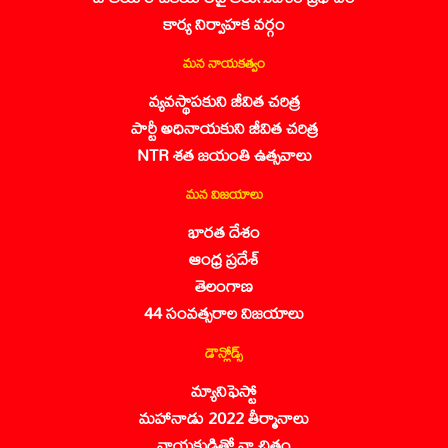
కార్య నిర్వాహక వర్గం
మన నాయకత్వం
వ్యవస్థాపకుని జీవిత చరిత్ర
పార్టీ అధినాయకుని జీవిత చరిత్ర
NTR శత జయంతి ఉత్సవాలు
మన విజయాలు
భారత దేశం
ఆంధ్ర ప్రదేశ్
తెలంగాణ
44 సంవత్సరాల విజయాలు
డౌన్లోడ్స్
మ్యానిఫెస్టో
మహానాడు 2022 తీర్మానాలు
నాయకుడితో నా చిత్రం