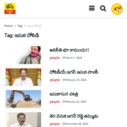
Home
Tag
ఇసుక దోపిడి
Tag:
ఇసుక దోపిడి
అవినీతి భూ కామందు!!
చైతన్యరధం
@
March 1, 2024
దోపిడీయే జగన్‌ ఇసుక పాలసీ
చైతన్యరధం
@
February 23, 2024
ఇసుకాసుర చరిత్ర
చైతన్యరధం
@
February 23, 2024
తెర వెనుక జగన్ రెడ్డి తమ్ముడు
చైతన్యరధం
@
November 26, 2023