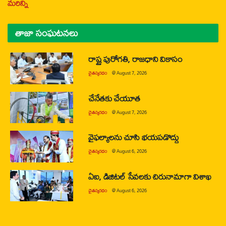
మరిన్ని
తాజా సంఘటనలు
రాష్ట్ర పురోగతి, రాజధాని వికాసం
చైతన్యరధం
@
August 7, 2026
చేనేతకు చేయూత
చైతన్యరధం
@
August 7, 2026
వైఫల్యాలను చూసి భయపడొద్దు
చైతన్యరధం
@
August 6, 2026
ఏఐ, డిజిటల్ సేవలకు చిరునామాగా విశాఖ
చైతన్యరధం
@
August 6, 2026