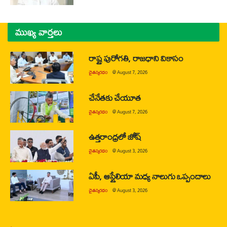
ముఖ్య వార్తలు
రాష్ట్ర పురోగతి, రాజధాని వికాసం
చైతన్యరధం
@
August 7, 2026
చేనేతకు చేయూత
చైతన్యరధం
@
August 7, 2026
ఉత్తరాంధ్రలో జోష్
చైతన్యరధం
@
August 3, 2026
ఏపీ, ఆస్ట్రేలియా మధ్య నాలుగు ఒప్పందాలు
చైతన్యరధం
@
August 3, 2026