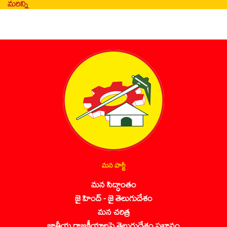
మరిన్ని
మన పార్టీ
మన సిద్ధాంతం
జై హింద్ - జై తెలుగుదేశం
మన చరిత్ర
జాతీయ రాజకీయాలపై తెలుగుదేశం ప్రభావం