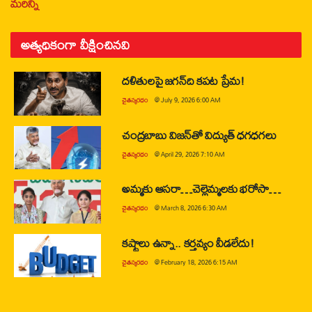
మరిన్ని
అత్యధికంగా వీక్షించినవి
దళితులపై జగన్‌ది కపట ప్రేమ!
చైతన్యరధం
@
July 9, 2026 6:00 AM
చంద్రబాబు విజన్‌తో విద్యుత్ ధగధగలు
చైతన్యరధం
@
April 29, 2026 7:10 AM
అమ్మకు ఆసరా…చెల్లెమ్మలకు భరోసా…
చైతన్యరధం
@
March 8, 2026 6:30 AM
కష్టాలు ఉన్నా.. కర్తవ్యం వీడలేదు!
చైతన్యరధం
@
February 18, 2026 6:15 AM