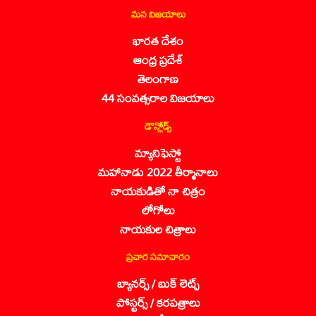
మన విజయాలు
భారత దేశం
ఆంధ్ర ప్రదేశ్
తెలంగాణ
44 సంవత్సరాల విజయాలు
డౌన్లోడ్స్
మ్యానిఫెస్టో
మహానాడు 2022 తీర్మానాలు
నాయకుడితో నా చిత్రం
లోగోలు
నాయకుల చిత్రాలు
ప్రచార సమాచారం
బ్యానర్స్ / బుక్ లెట్స్
పోస్టర్స్ / కరపత్రాలు