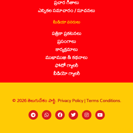
ప్రచార గీతాలు
ఎన్నికల సమాచారం / సూచనలు
మీడియా వనరులు
పత్రికా ప్రకటనలు
ప్రసంగాలు
కార్యక్రమాలు
ముఖాముఖి & కథనాలు
ఫోటో గ్యాలరీ
వీడియో గ్యాలరీ
© 2026 తెలుగుదేశం పార్టీ.
Privacy Policy |
Terms Conditions.
Sanbrains