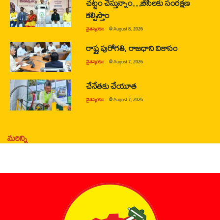
చట్టం చేస్తున్నాం…బీసీలకు సంరక్షణ
కల్పిస్తాం
చైతన్యరధం
@
August 8, 2026
రాష్ట్ర పురోగతి, రాజధాని వికాసం
చైతన్యరధం
@
August 7, 2026
చేనేతకు చేయూత
చైతన్యరధం
@
August 7, 2026
మరిన్ని