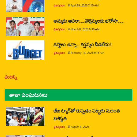
చైతన్యరధం
@
April 29, 2026 7:10 AM
అమ్మకు ఆసరా…చెల్లెమ్మలకు భరోసా…
చైతన్యరధం
@
March 8, 2026 6:30 AM
కష్టాలు ఉన్నా.. కర్తవ్యం వీడలేదు!
చైతన్యరధం
@
February 18, 2026 6:15 AM
మరిన్ని
తాజా సంఘటనలు
జీఐ ట్యాగ్‌తో కుప్పడం పట్టుకు మరింత
విశిష్టత
చైతన్యరధం
@
August 8, 2026