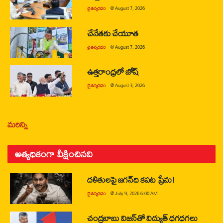
చైతన్యరధం
@
August 7, 2026
చేనేతకు చేయూత
చైతన్యరధం
@
August 7, 2026
ఉత్తరాంధ్రలో జోష్
చైతన్యరధం
@
August 3, 2026
మరిన్ని
అత్యధికంగా వీక్షించినవి
దళితులపై జగన్‌ది కపట ప్రేమ!
చైతన్యరధం
@
July 9, 2026 6:00 AM
చంద్రబాబు విజన్‌తో విద్యుత్ ధగధగలు