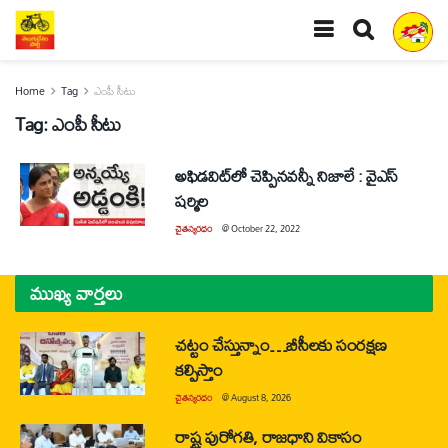
Home
Tag
ఎంపీ సీటు
Tag:
ఎంపీ సీటు
అఫిడవిట్‌లో చెప్పినవన్నీ నిజాలే : వైఎస్‌
షర్మిల
చైతన్యరధం
@
October 22, 2022
ముఖ్య వార్తలు
చట్టం చేస్తున్నాం…బీసీలకు సంరక్షణ
కల్పిస్తాం
చైతన్యరధం
@
August 8, 2026
రాష్ట్ర పురోగతి, రాజధాని వికాసం