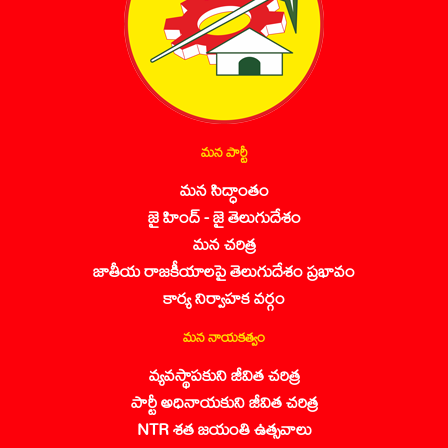
మన పార్టీ
మన సిద్ధాంతం
జై హింద్ - జై తెలుగుదేశం
మన చరిత్ర
జాతీయ రాజకీయాలపై తెలుగుదేశం ప్రభావం
కార్య నిర్వాహక వర్గం
మన నాయకత్వం
వ్యవస్థాపకుని జీవిత చరిత్ర
పార్టీ అధినాయకుని జీవిత చరిత్ర
NTR శత జయంతి ఉత్సవాలు