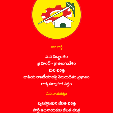
మన పార్టీ
మన సిద్ధాంతం
జై హింద్ - జై తెలుగుదేశం
మన చరిత్ర
జాతీయ రాజకీయాలపై తెలుగుదేశం ప్రభావం
కార్య నిర్వాహక వర్గం
మన నాయకత్వం
వ్యవస్థాపకుని జీవిత చరిత్ర
పార్టీ అధినాయకుని జీవిత చరిత్ర