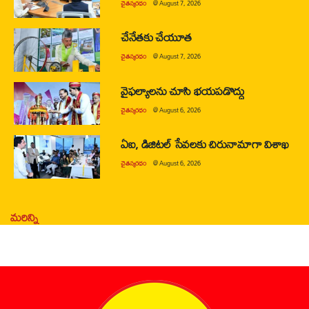
చైతన్యరధం
@
August 7, 2026
చేనేతకు చేయూత
చైతన్యరధం
@
August 7, 2026
వైఫల్యాలను చూసి భయపడొద్దు
చైతన్యరధం
@
August 6, 2026
ఏఐ, డిజిటల్ సేవలకు చిరునామాగా విశాఖ
చైతన్యరధం
@
August 6, 2026
మరిన్ని