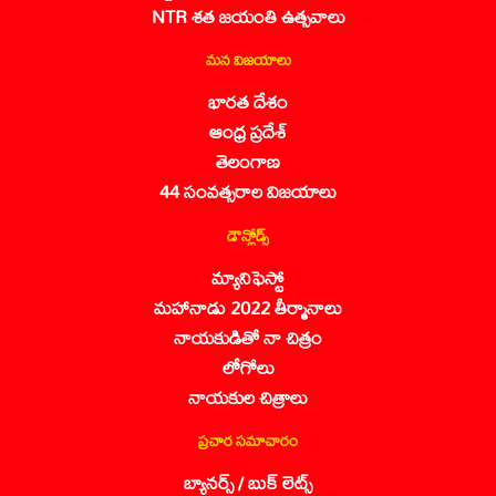
NTR శత జయంతి ఉత్సవాలు
మన విజయాలు
భారత దేశం
ఆంధ్ర ప్రదేశ్
తెలంగాణ
44 సంవత్సరాల విజయాలు
డౌన్లోడ్స్
మ్యానిఫెస్టో
మహానాడు 2022 తీర్మానాలు
నాయకుడితో నా చిత్రం
లోగోలు
నాయకుల చిత్రాలు
ప్రచార సమాచారం
బ్యానర్స్ / బుక్ లెట్స్