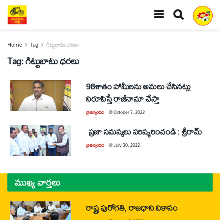
Home
Tag
గిట్టుబాటు ధరలు
Tag:
గిట్టుబాటు ధరలు
98శాతం హామీలను అమలు చేసినట్లు
నిరూపిస్తే రాజీనామా చేస్తా
చైతన్యరధం
@
October 7, 2022
ప్రజా సమస్యలు పరిష్కరించండి : శ్రీరామ్
చైతన్యరధం
@
July 30, 2022
ముఖ్య వార్తలు
రాష్ట్ర పురోగతి, రాజధాని వికాసం