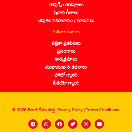
పోస్టర్స్ / కరపత్రాలు
ప్రచార గీతాలు
ఎన్నికల సమాచారం / సూచనలు
మీడియా వనరులు
పత్రికా ప్రకటనలు
ప్రసంగాలు
కార్యక్రమాలు
ముఖాముఖి & కథనాలు
ఫోటో గ్యాలరీ
వీడియో గ్యాలరీ
© 2026 తెలుగుదేశం పార్టీ.
Privacy Policy |
Terms Conditions.