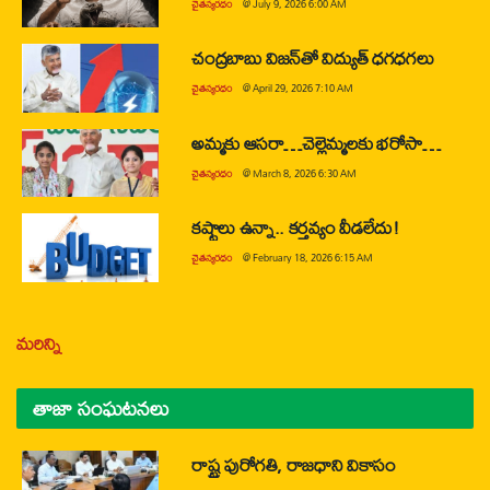
చైతన్యరధం
@
July 9, 2026 6:00 AM
చంద్రబాబు విజన్‌తో విద్యుత్ ధగధగలు
చైతన్యరధం
@
April 29, 2026 7:10 AM
అమ్మకు ఆసరా…చెల్లెమ్మలకు భరోసా…
చైతన్యరధం
@
March 8, 2026 6:30 AM
కష్టాలు ఉన్నా.. కర్తవ్యం వీడలేదు!
చైతన్యరధం
@
February 18, 2026 6:15 AM
మరిన్ని
తాజా సంఘటనలు
రాష్ట్ర పురోగతి, రాజధాని వికాసం