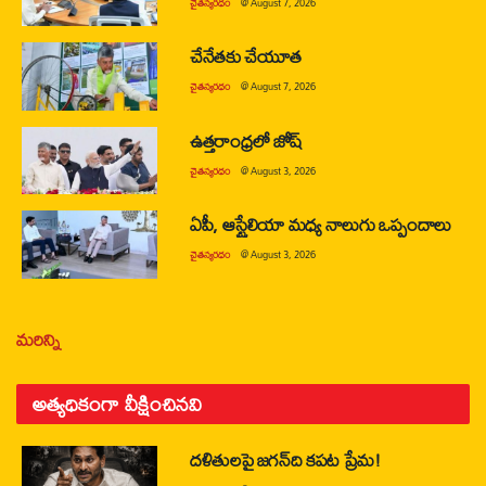
చైతన్యరధం
@
August 7, 2026
చేనేతకు చేయూత
చైతన్యరధం
@
August 7, 2026
ఉత్తరాంధ్రలో జోష్
చైతన్యరధం
@
August 3, 2026
ఏపీ, ఆస్ట్రేలియా మధ్య నాలుగు ఒప్పందాలు
చైతన్యరధం
@
August 3, 2026
మరిన్ని
అత్యధికంగా వీక్షించినవి
దళితులపై జగన్‌ది కపట ప్రేమ!