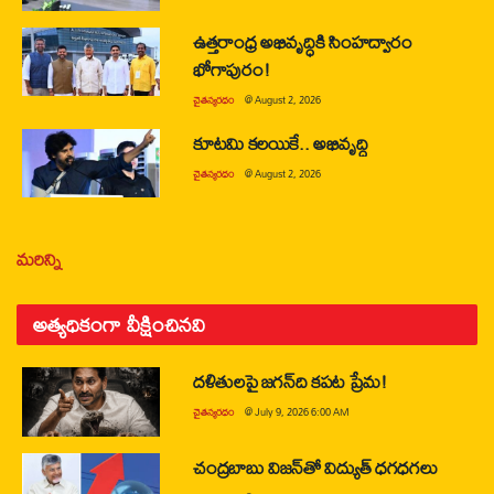
ఉత్తరాంధ్ర అభివృద్ధికి సింహద్వారం
భోగాపురం!
చైతన్యరధం
@
August 2, 2026
కూటమి కలయికే.. అభివృద్ధి
చైతన్యరధం
@
August 2, 2026
మరిన్ని
అత్యధికంగా వీక్షించినవి
దళితులపై జగన్‌ది కపట ప్రేమ!
చైతన్యరధం
@
July 9, 2026 6:00 AM
చంద్రబాబు విజన్‌తో విద్యుత్ ధగధగలు