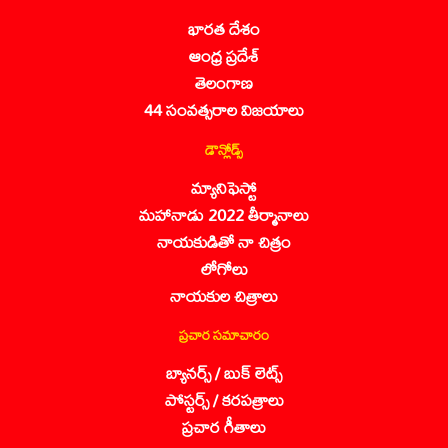
భారత దేశం
ఆంధ్ర ప్రదేశ్
తెలంగాణ
44 సంవత్సరాల విజయాలు
డౌన్లోడ్స్
మ్యానిఫెస్టో
మహానాడు 2022 తీర్మానాలు
నాయకుడితో నా చిత్రం
లోగోలు
నాయకుల చిత్రాలు
ప్రచార సమాచారం
బ్యానర్స్ / బుక్ లెట్స్
పోస్టర్స్ / కరపత్రాలు
ప్రచార గీతాలు