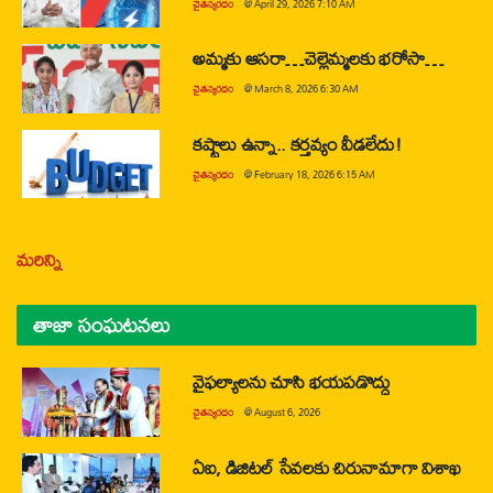
చైతన్యరధం
@
April 29, 2026 7:10 AM
అమ్మకు ఆసరా…చెల్లెమ్మలకు భరోసా…
చైతన్యరధం
@
March 8, 2026 6:30 AM
కష్టాలు ఉన్నా.. కర్తవ్యం వీడలేదు!
చైతన్యరధం
@
February 18, 2026 6:15 AM
మరిన్ని
తాజా సంఘటనలు
వైఫల్యాలను చూసి భయపడొద్దు
చైతన్యరధం
@
August 6, 2026
ఏఐ, డిజిటల్ సేవలకు చిరునామాగా విశాఖ