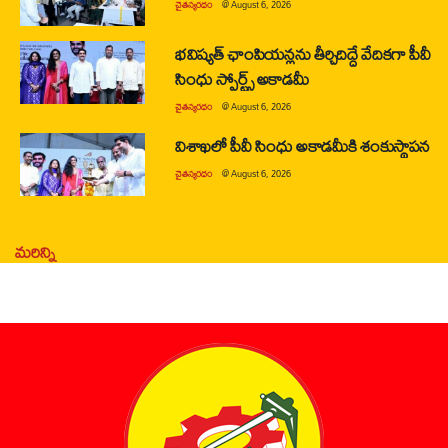
చైతన్యరధం
@
August 6, 2026
భవిష్యత్ ఛాంపియన్లను తీర్చిదిద్దే వేదికగా పీవీ
సింధు స్పోర్ట్స్ అకాడమీ
చైతన్యరధం
@
August 6, 2026
విశాఖలో పీవీ సింధు అకాడమీకి శంకుస్థాపన
చైతన్యరధం
@
August 6, 2026
మరిన్ని