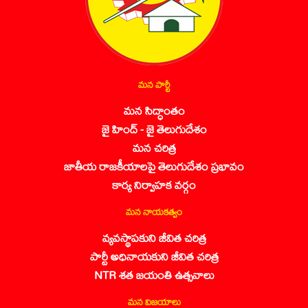
మన పార్టీ
మన సిద్ధాంతం
జై హింద్ - జై తెలుగుదేశం
మన చరిత్ర
జాతీయ రాజకీయాలపై తెలుగుదేశం ప్రభావం
కార్య నిర్వాహక వర్గం
మన నాయకత్వం
వ్యవస్థాపకుని జీవిత చరిత్ర
పార్టీ అధినాయకుని జీవిత చరిత్ర
NTR శత జయంతి ఉత్సవాలు
మన విజయాలు