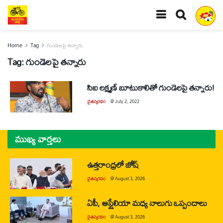
Home
Tag
గుండెలపై తన్నారు
Tag:
గుండెలపై తన్నారు
సిఐ లక్ష్మణ్‌ బూటుకాలితో గుండెలపై తన్నారు!
చైతన్యరధం
@
July 2, 2022
ముఖ్య వార్తలు
ఉత్తరాంధ్రలో జోష్
చైతన్యరధం
@
August 3, 2026
ఏపీ, ఆస్ట్రేలియా మధ్య నాలుగు ఒప్పందాలు
చైతన్యరధం
@
August 3, 2026