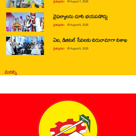
చైతన్యరధం
@
August 7, 2026
వైఫల్యాలను చూసి భయపడొద్దు
చైతన్యరధం
@
August 6, 2026
ఏఐ, డిజిటల్ సేవలకు చిరునామాగా విశాఖ
చైతన్యరధం
@
August 6, 2026
మరిన్ని