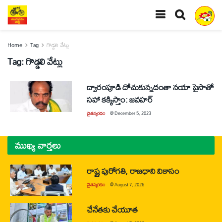
Home
Tag
గొడ్డలి వేట్లు
Tag:
గొడ్డలి వేట్లు
ద్వారంపూడి దోచుకున్నదంతా నయా పైసాతో
సహా కక్కిస్తాం: జవహర్‌
చైతన్యరధం
@
December 5, 2023
ముఖ్య వార్తలు
రాష్ట్ర పురోగతి, రాజధాని వికాసం
చైతన్యరధం
@
August 7, 2026
చేనేతకు చేయూత