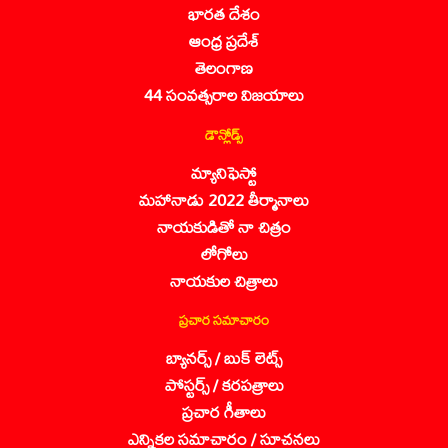
భారత దేశం
ఆంధ్ర ప్రదేశ్
తెలంగాణ
44 సంవత్సరాల విజయాలు
డౌన్లోడ్స్
మ్యానిఫెస్టో
మహానాడు 2022 తీర్మానాలు
నాయకుడితో నా చిత్రం
లోగోలు
నాయకుల చిత్రాలు
ప్రచార సమాచారం
బ్యానర్స్ / బుక్ లెట్స్
పోస్టర్స్ / కరపత్రాలు
ప్రచార గీతాలు
ఎన్నికల సమాచారం / సూచనలు