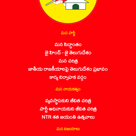
మన పార్టీ
మన సిద్ధాంతం
జై హింద్ - జై తెలుగుదేశం
మన చరిత్ర
జాతీయ రాజకీయాలపై తెలుగుదేశం ప్రభావం
కార్య నిర్వాహక వర్గం
మన నాయకత్వం
వ్యవస్థాపకుని జీవిత చరిత్ర
పార్టీ అధినాయకుని జీవిత చరిత్ర
NTR శత జయంతి ఉత్సవాలు
మన విజయాలు