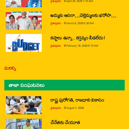
చైతన్యరధం
@
April 29, 2026 7:10 AM
అమ్మకు ఆసరా…చెల్లెమ్మలకు భరోసా…
చైతన్యరధం
@
March 8, 2026 6:30 AM
కష్టాలు ఉన్నా.. కర్తవ్యం వీడలేదు!
చైతన్యరధం
@
February 18, 2026 6:15 AM
మరిన్ని
తాజా సంఘటనలు
రాష్ట్ర పురోగతి, రాజధాని వికాసం
చైతన్యరధం
@
August 7, 2026
చేనేతకు చేయూత