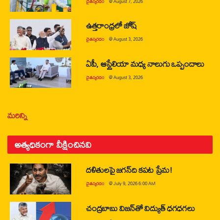
చైతన్యరధం
@
August 7, 2026
ఉత్తరాంధ్రలో జోష్
చైతన్యరధం
@
August 3, 2026
ఏపీ, ఆస్ట్రేలియా మధ్య నాలుగు ఒప్పందాలు
చైతన్యరధం
@
August 3, 2026
మరిన్ని
అత్యధికంగా వీక్షించినవి
దళితులపై జగన్‌ది కపట ప్రేమ!
చైతన్యరధం
@
July 9, 2026 6:00 AM
చంద్రబాబు విజన్‌తో విద్యుత్ ధగధగలు