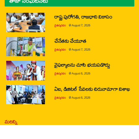
తాజా సంఘటనలు
రాష్ట్ర పురోగతి, రాజధాని వికాసం
చైతన్యరధం
@
August 7, 2026
చేనేతకు చేయూత
చైతన్యరధం
@
August 7, 2026
వైఫల్యాలను చూసి భయపడొద్దు
చైతన్యరధం
@
August 6, 2026
ఏఐ, డిజిటల్ సేవలకు చిరునామాగా విశాఖ
చైతన్యరధం
@
August 6, 2026
మరిన్ని