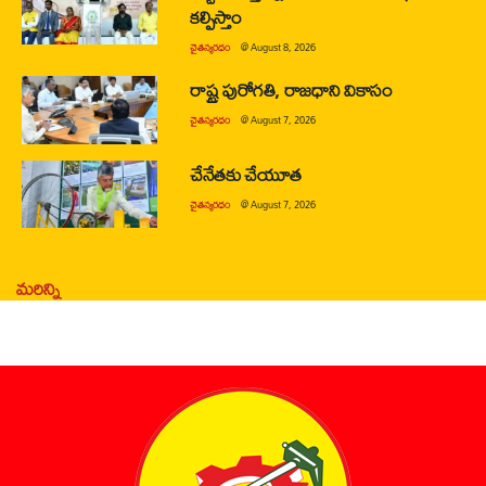
కల్పిస్తాం
చైతన్యరధం
@
August 8, 2026
రాష్ట్ర పురోగతి, రాజధాని వికాసం
చైతన్యరధం
@
August 7, 2026
చేనేతకు చేయూత
చైతన్యరధం
@
August 7, 2026
మరిన్ని