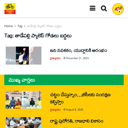
Home
Tag
తాడేపల్లి ప్యాలెస్‌ గోడలు బద్దలు
Tag:
తాడేపల్లి ప్యాలెస్‌ గోడలు బద్దలు
ఇది నవశకం, యుద్ధానికి ఆరంభం
చైతన్యరధం
@
December 21, 2023
ముఖ్య వార్తలు
చట్టం చేస్తున్నాం…బీసీలకు సంరక్షణ
కల్పిస్తాం
చైతన్యరధం
@
August 8, 2026
రాష్ట్ర పురోగతి, రాజధాని వికాసం