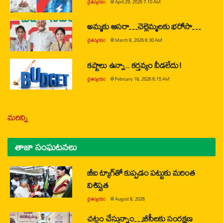
చైతన్యరధం
@
April 29, 2026 7:10 AM
అమ్మకు ఆసరా…చెల్లెమ్మలకు భరోసా…
చైతన్యరధం
@
March 8, 2026 6:30 AM
కష్టాలు ఉన్నా.. కర్తవ్యం వీడలేదు!
చైతన్యరధం
@
February 18, 2026 6:15 AM
మరిన్ని
తాజా సంఘటనలు
జీఐ ట్యాగ్‌తో కుప్పడం పట్టుకు మరింత
విశిష్టత
చైతన్యరధం
@
August 8, 2026
చట్టం చేస్తున్నాం…బీసీలకు సంరక్షణ