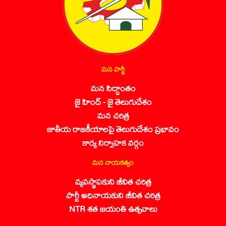
మన పార్టీ
మన సిద్ధాంతం
జై హింద్ - జై తెలుగుదేశం
మన చరిత్ర
జాతీయ రాజకీయాలపై తెలుగుదేశం ప్రభావం
కార్య నిర్వాహక వర్గం
మన నాయకత్వం
వ్యవస్థాపకుని జీవిత చరిత్ర
పార్టీ అధినాయకుని జీవిత చరిత్ర
NTR శత జయంతి ఉత్సవాలు