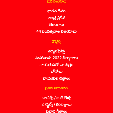
మన విజయాలు
భారత దేశం
ఆంధ్ర ప్రదేశ్
తెలంగాణ
44 సంవత్సరాల విజయాలు
డౌన్లోడ్స్
మ్యానిఫెస్టో
మహానాడు 2022 తీర్మానాలు
నాయకుడితో నా చిత్రం
లోగోలు
నాయకుల చిత్రాలు
ప్రచార సమాచారం
బ్యానర్స్ / బుక్ లెట్స్
పోస్టర్స్ / కరపత్రాలు
ప్రచార గీతాలు