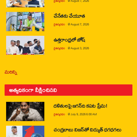
చైతన్యరధం
@
August 7, 2026
చేనేతకు చేయూత
చైతన్యరధం
@
August 7, 2026
ఉత్తరాంధ్రలో జోష్
చైతన్యరధం
@
August 3, 2026
మరిన్ని
అత్యధికంగా వీక్షించినవి
దళితులపై జగన్‌ది కపట ప్రేమ!
చైతన్యరధం
@
July 9, 2026 6:00 AM
చంద్రబాబు విజన్‌తో విద్యుత్ ధగధగలు