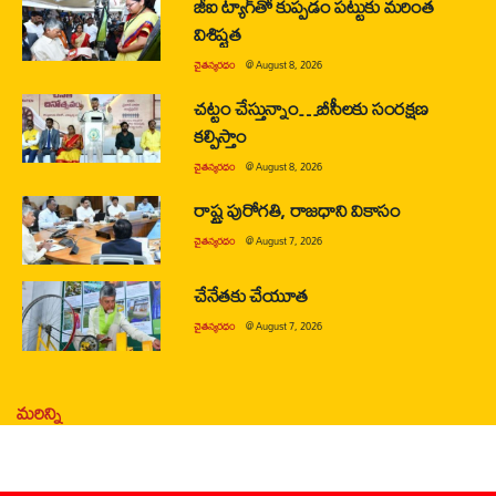
జీఐ ట్యాగ్‌తో కుప్పడం పట్టుకు మరింత
విశిష్టత
చైతన్యరధం
@
August 8, 2026
చట్టం చేస్తున్నాం…బీసీలకు సంరక్షణ
కల్పిస్తాం
చైతన్యరధం
@
August 8, 2026
రాష్ట్ర పురోగతి, రాజధాని వికాసం
చైతన్యరధం
@
August 7, 2026
చేనేతకు చేయూత
చైతన్యరధం
@
August 7, 2026
మరిన్ని