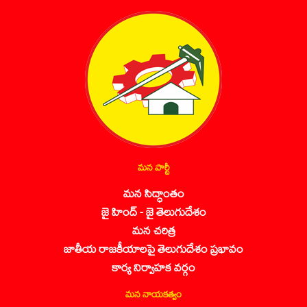
మన పార్టీ
మన సిద్ధాంతం
జై హింద్ - జై తెలుగుదేశం
మన చరిత్ర
జాతీయ రాజకీయాలపై తెలుగుదేశం ప్రభావం
కార్య నిర్వాహక వర్గం
మన నాయకత్వం