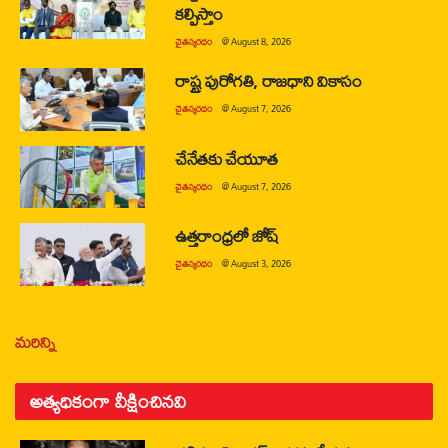
కల్పిస్తాం
చైతన్యరధం
@
August 8, 2026
రాష్ట్ర పురోగతి, రాజధాని వికాసం
చైతన్యరధం
@
August 7, 2026
చేనేతకు చేయూత
చైతన్యరధం
@
August 7, 2026
ఉత్తరాంధ్రలో జోష్
చైతన్యరధం
@
August 3, 2026
మరిన్ని
అత్యధికంగా వీక్షించినవి