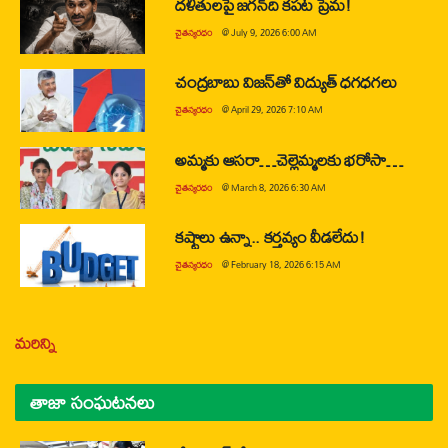
దళితులపై జగన్‌ది కపట ప్రేమ!
చైతన్యరధం
@
July 9, 2026 6:00 AM
చంద్రబాబు విజన్‌తో విద్యుత్ ధగధగలు
చైతన్యరధం
@
April 29, 2026 7:10 AM
అమ్మకు ఆసరా…చెల్లెమ్మలకు భరోసా…
చైతన్యరధం
@
March 8, 2026 6:30 AM
కష్టాలు ఉన్నా.. కర్తవ్యం వీడలేదు!
చైతన్యరధం
@
February 18, 2026 6:15 AM
మరిన్ని
తాజా సంఘటనలు