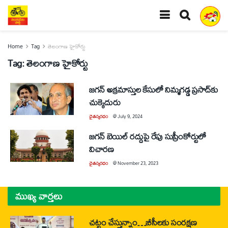
Home
Tag
తెలంగాణ హైకోర్టు
Tag:
తెలంగాణ హైకోర్టు
జగన్‌ అక్రమాస్తుల కేసులో నిమ్మగడ్డ ప్రసాద్‌కు
చుక్కెదురు
చైతన్యరధం
@
July 9, 2024
జగన్‌ బెయిల్‌ రద్దుపై రేపు సుప్రీంకోర్టులో
విచారణ
చైతన్యరధం
@
November 23, 2023
ముఖ్య వార్తలు
చట్టం చేస్తున్నాం…బీసీలకు సంరక్షణ