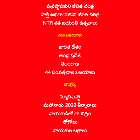
వ్యవస్థాపకుని జీవిత చరిత్ర
పార్టీ అధినాయకుని జీవిత చరిత్ర
NTR శత జయంతి ఉత్సవాలు
మన విజయాలు
భారత దేశం
ఆంధ్ర ప్రదేశ్
తెలంగాణ
44 సంవత్సరాల విజయాలు
డౌన్లోడ్స్
మ్యానిఫెస్టో
మహానాడు 2022 తీర్మానాలు
నాయకుడితో నా చిత్రం
లోగోలు
నాయకుల చిత్రాలు