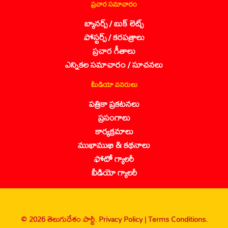
ప్రచార సమాచారం
బ్యానర్స్ / బుక్ లెట్స్
పోస్టర్స్ / కరపత్రాలు
ప్రచార గీతాలు
ఎన్నికల సమాచారం / సూచనలు
మీడియా వనరులు
పత్రికా ప్రకటనలు
ప్రసంగాలు
కార్యక్రమాలు
ముఖాముఖి & కథనాలు
ఫోటో గ్యాలరీ
వీడియో గ్యాలరీ
© 2026 తెలుగుదేశం పార్టీ.
Privacy Policy |
Terms Conditions.