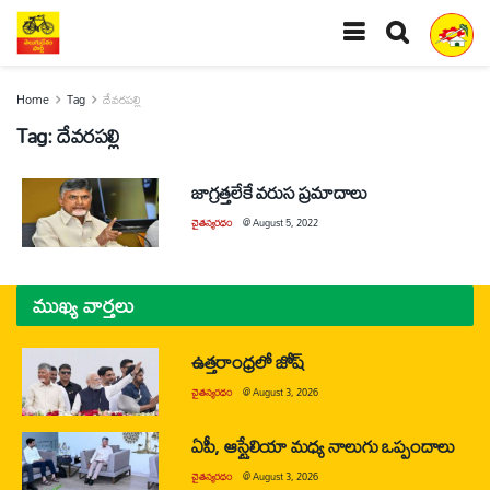
Home
Tag
దేవరపల్లి
Tag:
దేవరపల్లి
జాగ్రత్తలేకే వరుస ప్రమాదాలు
చైతన్యరధం
@
August 5, 2022
ముఖ్య వార్తలు
ఉత్తరాంధ్రలో జోష్
చైతన్యరధం
@
August 3, 2026
ఏపీ, ఆస్ట్రేలియా మధ్య నాలుగు ఒప్పందాలు
చైతన్యరధం
@
August 3, 2026