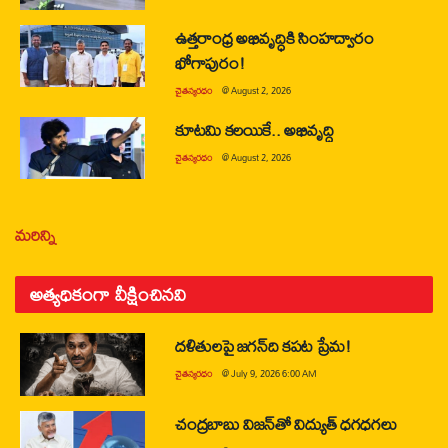
ఉత్తరాంధ్ర అభివృద్ధికి సింహద్వారం
భోగాపురం!
చైతన్యరధం
@
August 2, 2026
కూటమి కలయికే.. అభివృద్ధి
చైతన్యరధం
@
August 2, 2026
మరిన్ని
అత్యధికంగా వీక్షించినవి
దళితులపై జగన్‌ది కపట ప్రేమ!
చైతన్యరధం
@
July 9, 2026 6:00 AM
చంద్రబాబు విజన్‌తో విద్యుత్ ధగధగలు