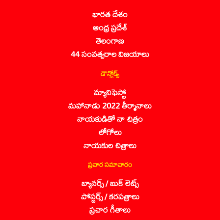
భారత దేశం
ఆంధ్ర ప్రదేశ్
తెలంగాణ
44 సంవత్సరాల విజయాలు
డౌన్లోడ్స్
మ్యానిఫెస్టో
మహానాడు 2022 తీర్మానాలు
నాయకుడితో నా చిత్రం
లోగోలు
నాయకుల చిత్రాలు
ప్రచార సమాచారం
బ్యానర్స్ / బుక్ లెట్స్
పోస్టర్స్ / కరపత్రాలు
ప్రచార గీతాలు