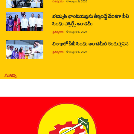
చైతన్యరధం
@
August 6, 2026
భవిష్యత్ ఛాంపియన్లను తీర్చిదిద్దే వేదికగా పీవీ
సింధు స్పోర్ట్స్ అకాడమీ
చైతన్యరధం
@
August 6, 2026
విశాఖలో పీవీ సింధు అకాడమీకి శంకుస్థాపన
చైతన్యరధం
@
August 6, 2026
మరిన్ని