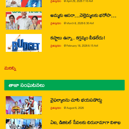
చైతన్యరధం
@
April 29, 2026 7:10 AM
అమ్మకు ఆసరా…చెల్లెమ్మలకు భరోసా…
చైతన్యరధం
@
March 8, 2026 6:30 AM
కష్టాలు ఉన్నా.. కర్తవ్యం వీడలేదు!
చైతన్యరధం
@
February 18, 2026 6:15 AM
మరిన్ని
తాజా సంఘటనలు
వైఫల్యాలను చూసి భయపడొద్దు
చైతన్యరధం
@
August 6, 2026
ఏఐ, డిజిటల్ సేవలకు చిరునామాగా విశాఖ