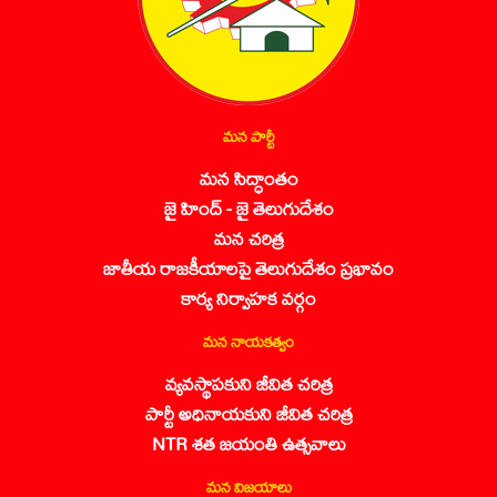
మన పార్టీ
మన సిద్ధాంతం
జై హింద్ - జై తెలుగుదేశం
మన చరిత్ర
జాతీయ రాజకీయాలపై తెలుగుదేశం ప్రభావం
కార్య నిర్వాహక వర్గం
మన నాయకత్వం
వ్యవస్థాపకుని జీవిత చరిత్ర
పార్టీ అధినాయకుని జీవిత చరిత్ర
NTR శత జయంతి ఉత్సవాలు
మన విజయాలు