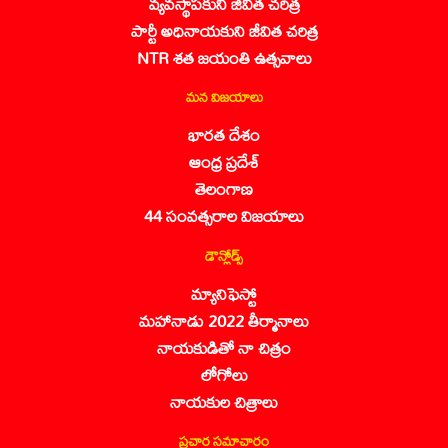
వ్యవస్థాపకుని జీవిత చరిత్ర
పార్టీ అధినాయకుని జీవిత చరిత్ర
NTR శత జయంతి ఉత్సవాలు
మన విజయాలు
భారత దేశం
ఆంధ్ర ప్రదేశ్
తెలంగాణ
44 సంవత్సరాల విజయాలు
డౌన్లోడ్స్
మ్యానిఫెస్టో
మహానాడు 2022 తీర్మానాలు
నాయకుడితో నా చిత్రం
లోగోలు
నాయకుల చిత్రాలు
ప్రచార సమాచారం