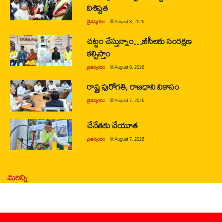
విశిష్టత
చైతన్యరధం
@
August 8, 2026
చట్టం చేస్తున్నాం…బీసీలకు సంరక్షణ
కల్పిస్తాం
చైతన్యరధం
@
August 8, 2026
రాష్ట్ర పురోగతి, రాజధాని వికాసం
చైతన్యరధం
@
August 7, 2026
చేనేతకు చేయూత
చైతన్యరధం
@
August 7, 2026
మరిన్ని