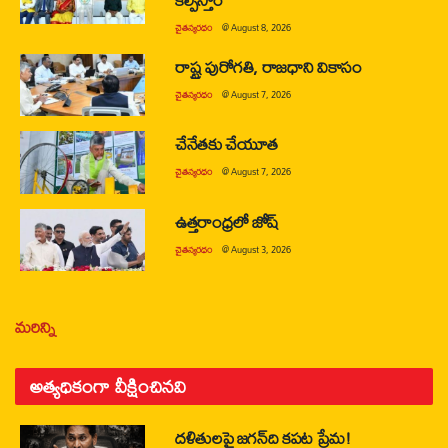
చైతన్యరధం
@
August 8, 2026
రాష్ట్ర పురోగతి, రాజధాని వికాసం
చైతన్యరధం
@
August 7, 2026
చేనేతకు చేయూత
చైతన్యరధం
@
August 7, 2026
ఉత్తరాంధ్రలో జోష్
చైతన్యరధం
@
August 3, 2026
మరిన్ని
అత్యధికంగా వీక్షించినవి
దళితులపై జగన్‌ది కపట ప్రేమ!