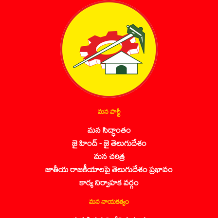
మన పార్టీ
మన సిద్ధాంతం
జై హింద్ - జై తెలుగుదేశం
మన చరిత్ర
జాతీయ రాజకీయాలపై తెలుగుదేశం ప్రభావం
కార్య నిర్వాహక వర్గం
మన నాయకత్వం