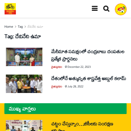
Home
Tag
దేవినేని ఉమా
Tag:
దేవినేని ఉమా
మేరీమాత సమక్షంలో చంద్రబాబు దంపతుల
ప్రత్యేక ప్రార్థనలు
చైతన్యరధం
@
December 22, 2023
దేశంలోనే అత్యున్నత శాస్త్రవేత్త అబ్దుల్‌ కలామ్‌
చైతన్యరధం
@
July 28, 2022
ముఖ్య వార్తలు
చట్టం చేస్తున్నాం…బీసీలకు సంరక్షణ
కల్పిస్తాం