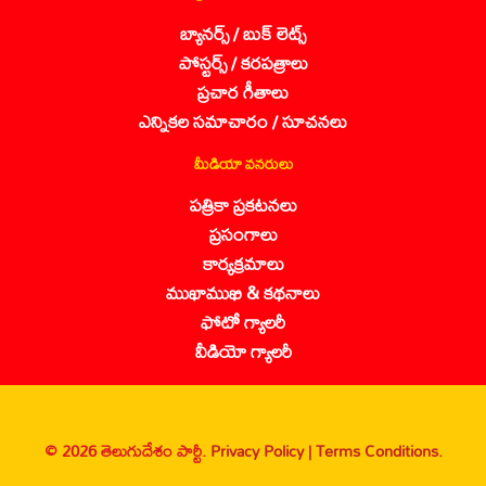
బ్యానర్స్ / బుక్ లెట్స్
పోస్టర్స్ / కరపత్రాలు
ప్రచార గీతాలు
ఎన్నికల సమాచారం / సూచనలు
మీడియా వనరులు
పత్రికా ప్రకటనలు
ప్రసంగాలు
కార్యక్రమాలు
ముఖాముఖి & కథనాలు
ఫోటో గ్యాలరీ
వీడియో గ్యాలరీ
© 2026 తెలుగుదేశం పార్టీ.
Privacy Policy |
Terms Conditions.