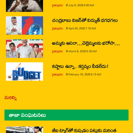
చైతన్యరధం
@
July 9, 2026 6:00 AM
చంద్రబాబు విజన్‌తో విద్యుత్ ధగధగలు
చైతన్యరధం
@
April 29, 2026 7:10 AM
అమ్మకు ఆసరా…చెల్లెమ్మలకు భరోసా…
చైతన్యరధం
@
March 8, 2026 6:30 AM
కష్టాలు ఉన్నా.. కర్తవ్యం వీడలేదు!
చైతన్యరధం
@
February 18, 2026 6:15 AM
మరిన్ని
తాజా సంఘటనలు
జీఐ ట్యాగ్‌తో కుప్పడం పట్టుకు మరింత