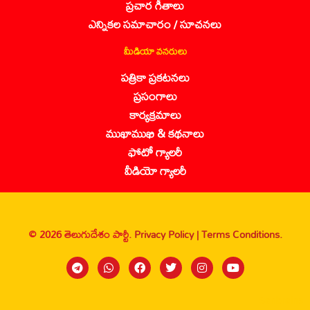
ప్రచార గీతాలు
ఎన్నికల సమాచారం / సూచనలు
మీడియా వనరులు
పత్రికా ప్రకటనలు
ప్రసంగాలు
కార్యక్రమాలు
ముఖాముఖి & కథనాలు
ఫోటో గ్యాలరీ
వీడియో గ్యాలరీ
© 2026 తెలుగుదేశం పార్టీ.
Privacy Policy |
Terms Conditions.
Sanbrains