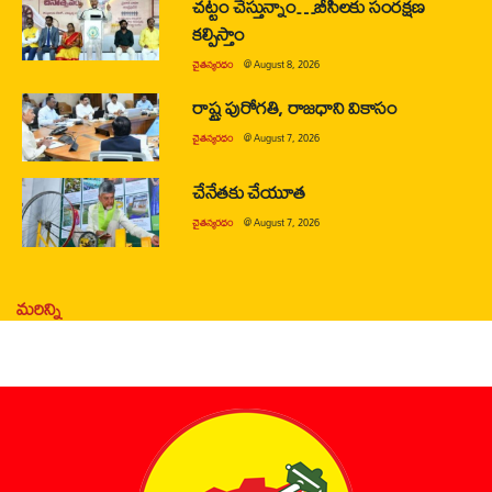
చట్టం చేస్తున్నాం…బీసీలకు సంరక్షణ
కల్పిస్తాం
చైతన్యరధం
@
August 8, 2026
రాష్ట్ర పురోగతి, రాజధాని వికాసం
చైతన్యరధం
@
August 7, 2026
చేనేతకు చేయూత
చైతన్యరధం
@
August 7, 2026
మరిన్ని