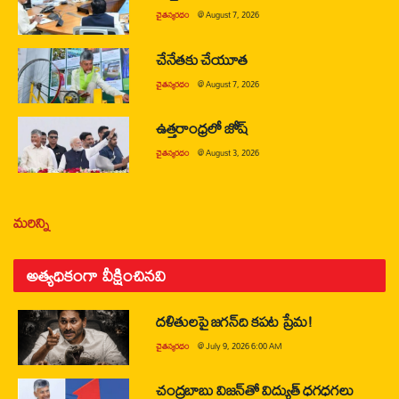
చైతన్యరధం
@
August 7, 2026
చేనేతకు చేయూత
చైతన్యరధం
@
August 7, 2026
ఉత్తరాంధ్రలో జోష్
చైతన్యరధం
@
August 3, 2026
మరిన్ని
అత్యధికంగా వీక్షించినవి
దళితులపై జగన్‌ది కపట ప్రేమ!
చైతన్యరధం
@
July 9, 2026 6:00 AM
చంద్రబాబు విజన్‌తో విద్యుత్ ధగధగలు