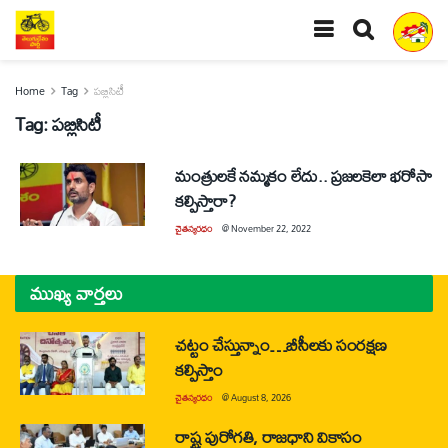
Home
Tag
పబ్లిసిటీ
Tag:
పబ్లిసిటీ
మంత్రులకే నమ్మకం లేదు.. ప్రజలకెలా భరోసా
కల్పిస్తారా?
చైతన్యరధం
@
November 22, 2022
ముఖ్య వార్తలు
చట్టం చేస్తున్నాం…బీసీలకు సంరక్షణ
కల్పిస్తాం
చైతన్యరధం
@
August 8, 2026
రాష్ట్ర పురోగతి, రాజధాని వికాసం