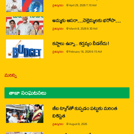
చైతన్యరధం
@
April 29, 2026 7:10 AM
అమ్మకు ఆసరా…చెల్లెమ్మలకు భరోసా…
చైతన్యరధం
@
March 8, 2026 6:30 AM
కష్టాలు ఉన్నా.. కర్తవ్యం వీడలేదు!
చైతన్యరధం
@
February 18, 2026 6:15 AM
మరిన్ని
తాజా సంఘటనలు
జీఐ ట్యాగ్‌తో కుప్పడం పట్టుకు మరింత
విశిష్టత
చైతన్యరధం
@
August 8, 2026