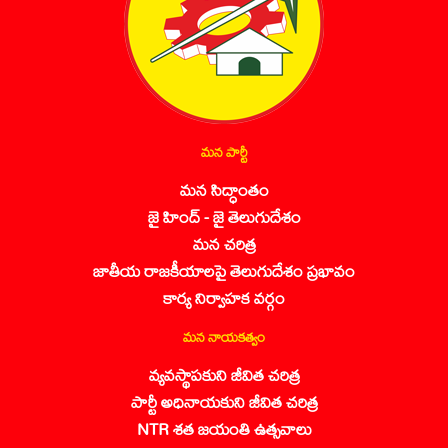
మన పార్టీ
మన సిద్ధాంతం
జై హింద్ - జై తెలుగుదేశం
మన చరిత్ర
జాతీయ రాజకీయాలపై తెలుగుదేశం ప్రభావం
కార్య నిర్వాహక వర్గం
మన నాయకత్వం
వ్యవస్థాపకుని జీవిత చరిత్ర
పార్టీ అధినాయకుని జీవిత చరిత్ర
NTR శత జయంతి ఉత్సవాలు