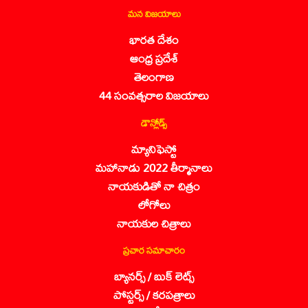
మన విజయాలు
భారత దేశం
ఆంధ్ర ప్రదేశ్
తెలంగాణ
44 సంవత్సరాల విజయాలు
డౌన్లోడ్స్
మ్యానిఫెస్టో
మహానాడు 2022 తీర్మానాలు
నాయకుడితో నా చిత్రం
లోగోలు
నాయకుల చిత్రాలు
ప్రచార సమాచారం
బ్యానర్స్ / బుక్ లెట్స్
పోస్టర్స్ / కరపత్రాలు