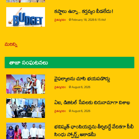
కష్టాలు ఉన్నా.. కర్తవ్యం వీడలేదు!
చైతన్యరధం
@
February 18, 2026 6:15 AM
మరిన్ని
తాజా సంఘటనలు
వైఫల్యాలను చూసి భయపడొద్దు
చైతన్యరధం
@
August 6, 2026
ఏఐ, డిజిటల్ సేవలకు చిరునామాగా విశాఖ
చైతన్యరధం
@
August 6, 2026
భవిష్యత్ ఛాంపియన్లను తీర్చిదిద్దే వేదికగా పీవీ
సింధు స్పోర్ట్స్ అకాడమీ