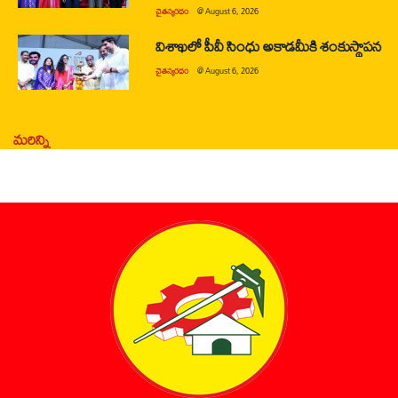
చైతన్యరధం
@
August 6, 2026
విశాఖలో పీవీ సింధు అకాడమీకి శంకుస్థాపన
చైతన్యరధం
@
August 6, 2026
మరిన్ని