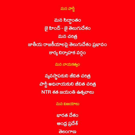
మన పార్టీ
మన సిద్ధాంతం
జై హింద్ - జై తెలుగుదేశం
మన చరిత్ర
జాతీయ రాజకీయాలపై తెలుగుదేశం ప్రభావం
కార్య నిర్వాహక వర్గం
మన నాయకత్వం
వ్యవస్థాపకుని జీవిత చరిత్ర
పార్టీ అధినాయకుని జీవిత చరిత్ర
NTR శత జయంతి ఉత్సవాలు
మన విజయాలు
భారత దేశం
ఆంధ్ర ప్రదేశ్
తెలంగాణ