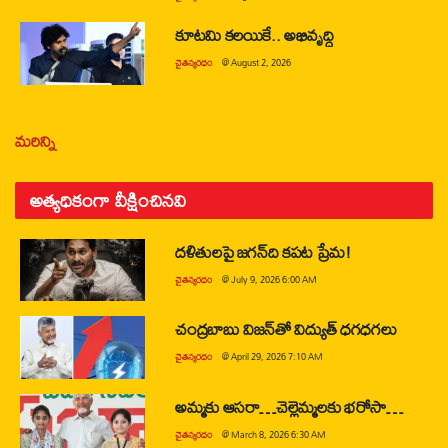
కూటమి కలయికే.. అభివృద్ధి
చైతన్యరధం
@
August 2, 2026
మరిన్ని
అత్యధికంగా వీక్షించినవి
దళితులపై జగన్‌ది కపట ప్రేమ!
చైతన్యరధం
@
July 9, 2026 6:00 AM
చంద్రబాబు విజన్‌తో విద్యుత్ ధగధగలు
చైతన్యరధం
@
April 29, 2026 7:10 AM
అమ్మకు ఆసరా…చెల్లెమ్మలకు భరోసా…
చైతన్యరధం
@
March 8, 2026 6:30 AM