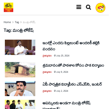
Home
Tag
మంత్రి లోకేష్‌
Tag:
మంత్రి లోకేష్‌
ఇంట్లో ఎందరు పిల్లలుంటే అందరికీ తల్లికి
వందనం
చైతన్యరధం
@
July 25, 2024
శ్రమదానంతో పాఠశాల కోసం పాక నిర్మాణం
చైతన్యరధం
@
July 9, 2024
ఏపీ సార్వత్రిక విద్యాపీఠం ఎస్‌ఎస్‌సి, ఇంటర్‌
చైతన్యరధం
@
July 2, 2024
ఆపన్నులకు అండగా మంత్రి లోకేష్‌
‘ప్రజాదర్బార్‌’