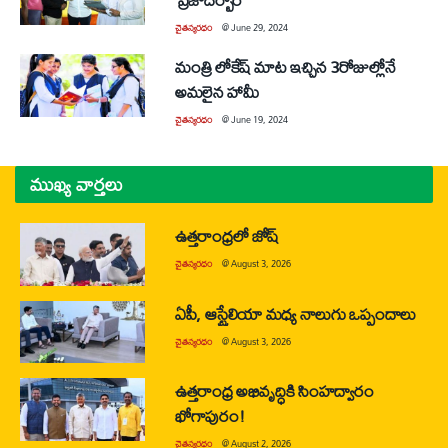
చైతన్యరధం
@
June 29, 2024
మంత్రి లోకేష్‌ మాట ఇచ్చిన 3రోజుల్లోనే
అమలైన హామీ
చైతన్యరధం
@
June 19, 2024
ముఖ్య వార్తలు
ఉత్తరాంధ్రలో జోష్
చైతన్యరధం
@
August 3, 2026
ఏపీ, ఆస్ట్రేలియా మధ్య నాలుగు ఒప్పందాలు
చైతన్యరధం
@
August 3, 2026
ఉత్తరాంధ్ర అభివృద్ధికి సింహద్వారం
భోగాపురం!
చైతన్యరధం
@
August 2, 2026