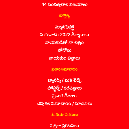
44 సంవత్సరాల విజయాలు
డౌన్లోడ్స్
మ్యానిఫెస్టో
మహానాడు 2022 తీర్మానాలు
నాయకుడితో నా చిత్రం
లోగోలు
నాయకుల చిత్రాలు
ప్రచార సమాచారం
బ్యానర్స్ / బుక్ లెట్స్
పోస్టర్స్ / కరపత్రాలు
ప్రచార గీతాలు
ఎన్నికల సమాచారం / సూచనలు
మీడియా వనరులు
పత్రికా ప్రకటనలు