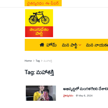
చైతన్యరధం ఈ-పేపర్
హోమ్
మన పార్టీ
మన నాయకత
Home
Tag
మహాశక్తి
Tag:
మహాశక్తి
అభివృద్ధిలో మంగళగిరిని దేశానికే
చైతన్యరధం
@
May 6, 2024