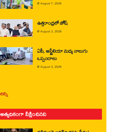
@
August 7, 2026
ఉత్తరాంధ్రలో జోష్
@
August 3, 2026
ఏపీ, ఆస్ట్రేలియా మధ్య నాలుగు
ఒప్పందాలు
@
August 3, 2026
ిన్ని
అత్యధికంగా వీక్షించినవి