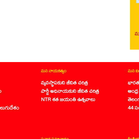
మర
మన నాయకత్వం
మన వ
వ్యవస్థాపకుని జీవిత చరిత్ర
భారత
ం
పార్టీ అధినాయకుని జీవిత చరిత్ర
ఆంధ్ర 
NTR శత జయంతి ఉత్సవాలు
తెలం
లుగుదేశం
44 స
ప్రచార సమాచారం
మీడియ