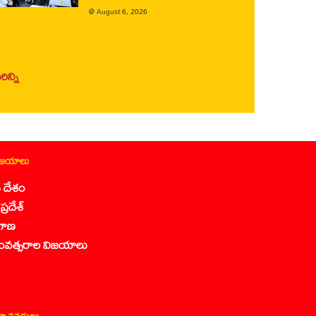
@
August 6, 2026
ిన్ని
ిజయాలు
 దేశం
ప్రదేశ్
గాణ
ంవత్సరాల విజయాలు
ా వనరులు