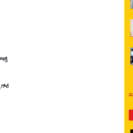
క్తి
 గోల్‌
మర