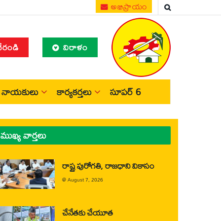
అభిప్రాయం
చేరండి
విరాళం
నాయకులు
కార్యకర్తలు
సూపర్ 6
ముఖ్య వార్తలు
రాష్ట్ర పురోగతి, రాజధాని వికాసం
@
August 7, 2026
చేనేతకు చేయూత