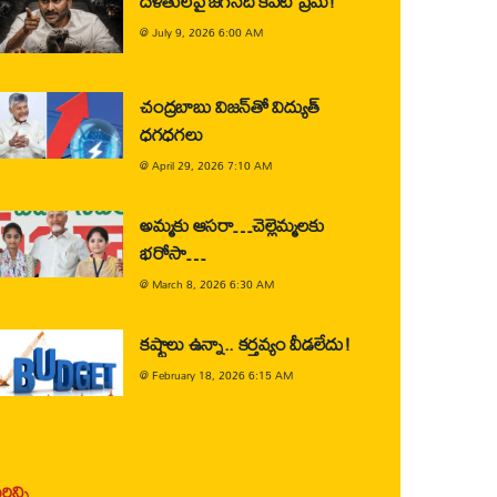
దళితులపై జగన్‌ది కపట ప్రేమ!
@
July 9, 2026 6:00 AM
చంద్రబాబు విజన్‌తో విద్యుత్
ధగధగలు
@
April 29, 2026 7:10 AM
అమ్మకు ఆసరా…చెల్లెమ్మలకు
భరోసా…
@
March 8, 2026 6:30 AM
కష్టాలు ఉన్నా.. కర్తవ్యం వీడలేదు!
@
February 18, 2026 6:15 AM
ిన్ని