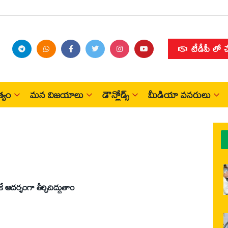
టీడీపీ లో 
్వం
మన విజయాలు
డౌన్లోడ్స్
మీడియా వనరులు
 ఆదర్శంగా తీర్చిదిద్దుతాం