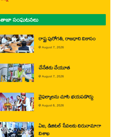
తాజా సంఘటనలు
రాష్ట్ర పురోగతి, రాజధాని వికాసం
@
August 7, 2026
చేనేతకు చేయూత
@
August 7, 2026
వైఫల్యాలను చూసి భయపడొద్దు
@
August 6, 2026
ఏఐ, డిజిటల్ సేవలకు చిరునామాగా
విశాఖ