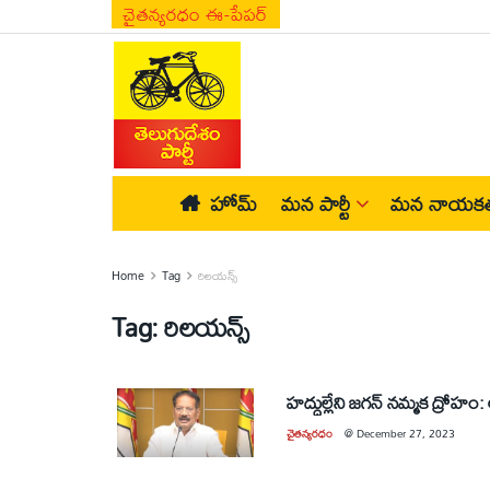
చైతన్యరధం ఈ-పేపర్
హోమ్
మన పార్టీ
మన నాయకత
Home
Tag
రిలయన్స్‌
Tag:
రిలయన్స్‌
హద్దుల్లేని జగన్‌ నమ్మక ద్రోహం
చైతన్యరధం
@
December 27, 2023