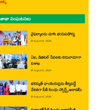
ిన్ని
తాజా సంఘటనలు
వైఫల్యాలను చూసి భయపడొద్దు
@
August 6, 2026
ఏఐ, డిజిటల్ సేవలకు చిరునామాగా
విశాఖ
@
August 6, 2026
భవిష్యత్ ఛాంపియన్లను తీర్చిదిద్దే
వేదికగా పీవీ సింధు స్పోర్ట్స్ అకాడమీ
@
August 6, 2026
విశాఖలో పీవీ సింధు అకాడమీకి