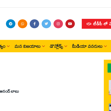
టీడీపీ లో 
్వం
మన విజయాలు
డౌన్లోడ్స్
మీడియా వనరులు
: ఆనంద్‌ బాబు