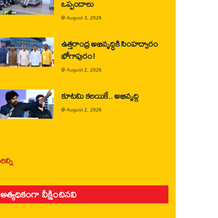
ఒప్పందాలు
@
August 3, 2026
ఉత్తరాంధ్ర అభివృద్ధికి సింహద్వారం
భోగాపురం!
@
August 2, 2026
కూటమి కలయికే.. అభివృద్ధి
@
August 2, 2026
ిన్ని
అత్యధికంగా వీక్షించినవి