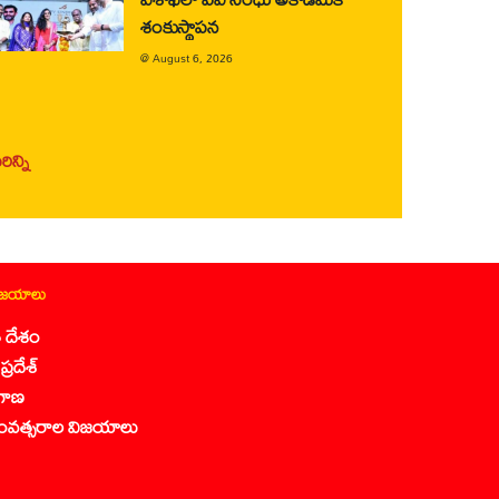
శంకుస్థాపన
@
August 6, 2026
ిన్ని
ిజయాలు
 దేశం
ప్రదేశ్
గాణ
ంవత్సరాల విజయాలు