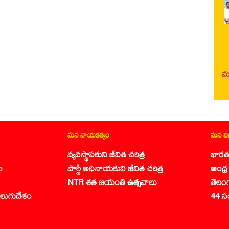
మర
మన నాయకత్వం
మన వ
వ్యవస్థాపకుని జీవిత చరిత్ర
భారత
ం
పార్టీ అధినాయకుని జీవిత చరిత్ర
ఆంధ్ర 
NTR శత జయంతి ఉత్సవాలు
తెలం
లుగుదేశం
44 స