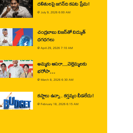
దళితులపై జగన్‌ది కపట ప్రేమ!
@
July 9, 2026 6:00 AM
చంద్రబాబు విజన్‌తో విద్యుత్
ధగధగలు
@
April 29, 2026 7:10 AM
అమ్మకు ఆసరా…చెల్లెమ్మలకు
భరోసా…
@
March 8, 2026 6:30 AM
కష్టాలు ఉన్నా.. కర్తవ్యం వీడలేదు!
@
February 18, 2026 6:15 AM