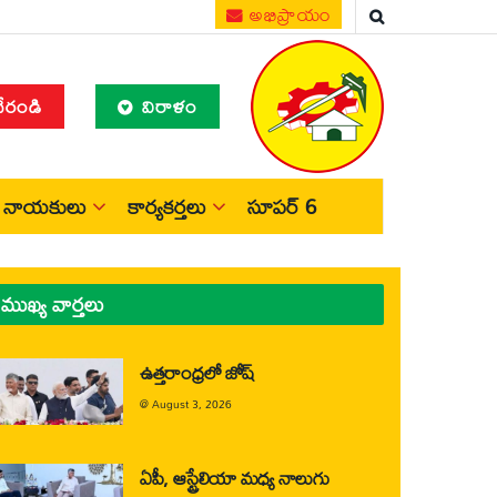
అభిప్రాయం
చేరండి
విరాళం
నాయకులు
కార్యకర్తలు
సూపర్ 6
ముఖ్య వార్తలు
ఉత్తరాంధ్రలో జోష్
@
August 3, 2026
ఏపీ, ఆస్ట్రేలియా మధ్య నాలుగు