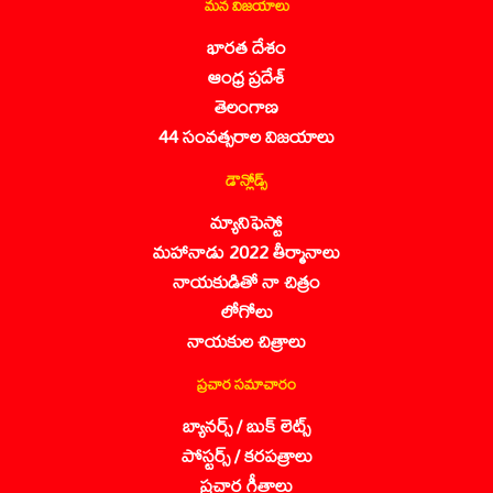
మన విజయాలు
భారత దేశం
ఆంధ్ర ప్రదేశ్
తెలంగాణ
44 సంవత్సరాల విజయాలు
డౌన్లోడ్స్
మ్యానిఫెస్టో
మహానాడు 2022 తీర్మానాలు
నాయకుడితో నా చిత్రం
లోగోలు
నాయకుల చిత్రాలు
ప్రచార సమాచారం
బ్యానర్స్ / బుక్ లెట్స్
పోస్టర్స్ / కరపత్రాలు
ప్రచార గీతాలు