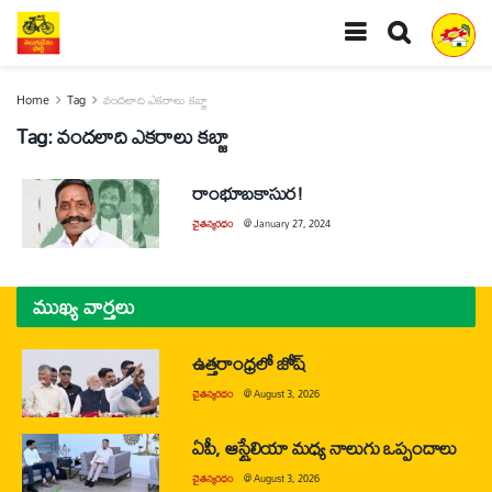
Home
Tag
వందలాది ఎకరాలు కబ్జా
Tag:
వందలాది ఎకరాలు కబ్జా
రాంభూబకాసుర!
చైతన్యరధం
@
January 27, 2024
ముఖ్య వార్తలు
ఉత్తరాంధ్రలో జోష్
చైతన్యరధం
@
August 3, 2026
ఏపీ, ఆస్ట్రేలియా మధ్య నాలుగు ఒప్పందాలు
చైతన్యరధం
@
August 3, 2026