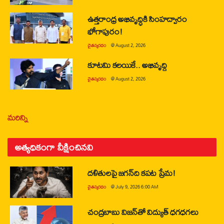
ఉత్తరాంధ్ర అభివృద్ధికి సింహద్వారం
భోగాపురం!
చైతన్యరధం
@
August 2, 2026
కూటమి కలయికే.. అభివృద్ధి
చైతన్యరధం
@
August 2, 2026
మరిన్ని
అత్యధికంగా వీక్షించినవి
దళితులపై జగన్‌ది కపట ప్రేమ!
చైతన్యరధం
@
July 9, 2026 6:00 AM
చంద్రబాబు విజన్‌తో విద్యుత్ ధగధగలు