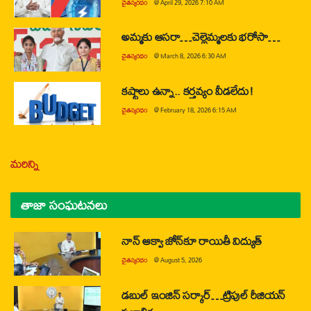
చైతన్యరధం
@
April 29, 2026 7:10 AM
అమ్మకు ఆసరా…చెల్లెమ్మలకు భరోసా…
చైతన్యరధం
@
March 8, 2026 6:30 AM
కష్టాలు ఉన్నా.. కర్తవ్యం వీడలేదు!
చైతన్యరధం
@
February 18, 2026 6:15 AM
మరిన్ని
తాజా సంఘటనలు
నాన్ ఆక్వా జోన్‌కూ రాయితీ విద్యుత్
చైతన్యరధం
@
August 5, 2026
డబుల్ ఇంజిన్ సర్కార్…ట్రిపుల్ రీజియన్