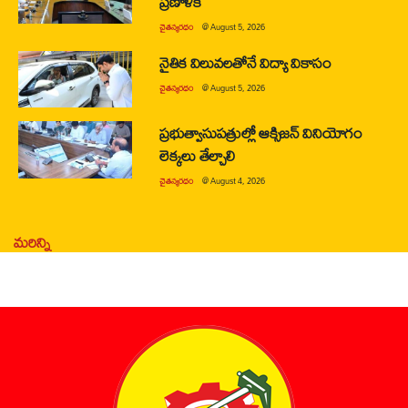
ప్రణాళిక
చైతన్యరధం
@
August 5, 2026
నైతిక విలువలతోనే విద్యా వికాసం
చైతన్యరధం
@
August 5, 2026
ప్రభుత్వాసుపత్రుల్లో ఆక్సిజన్ వినియోగం
లెక్కలు తేల్చాలి
చైతన్యరధం
@
August 4, 2026
మరిన్ని