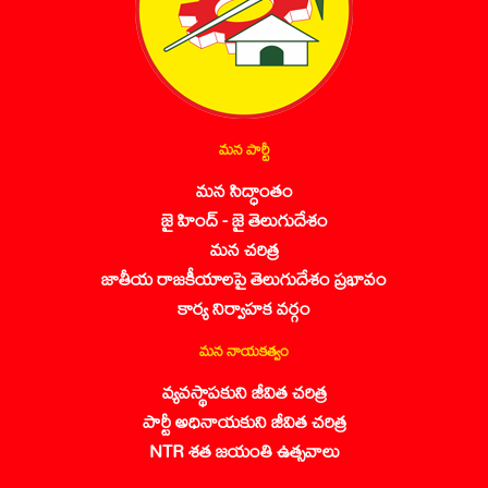
మన పార్టీ
మన సిద్ధాంతం
జై హింద్ - జై తెలుగుదేశం
మన చరిత్ర
జాతీయ రాజకీయాలపై తెలుగుదేశం ప్రభావం
కార్య నిర్వాహక వర్గం
మన నాయకత్వం
వ్యవస్థాపకుని జీవిత చరిత్ర
పార్టీ అధినాయకుని జీవిత చరిత్ర
NTR శత జయంతి ఉత్సవాలు