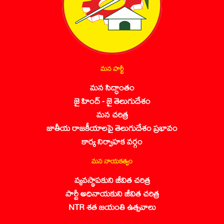
మన పార్టీ
మన సిద్ధాంతం
జై హింద్ - జై తెలుగుదేశం
మన చరిత్ర
జాతీయ రాజకీయాలపై తెలుగుదేశం ప్రభావం
కార్య నిర్వాహక వర్గం
మన నాయకత్వం
వ్యవస్థాపకుని జీవిత చరిత్ర
పార్టీ అధినాయకుని జీవిత చరిత్ర
NTR శత జయంతి ఉత్సవాలు