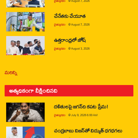
చైతన్యరధం
@
August 7, 2026
చేనేతకు చేయూత
చైతన్యరధం
@
August 7, 2026
ఉత్తరాంధ్రలో జోష్
చైతన్యరధం
@
August 3, 2026
మరిన్ని
అత్యధికంగా వీక్షించినవి
దళితులపై జగన్‌ది కపట ప్రేమ!
చైతన్యరధం
@
July 9, 2026 6:00 AM
చంద్రబాబు విజన్‌తో విద్యుత్ ధగధగలు