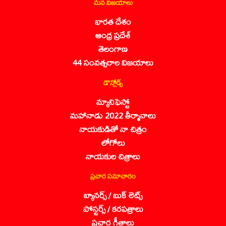
మన విజయాలు
భారత దేశం
ఆంధ్ర ప్రదేశ్
తెలంగాణ
44 సంవత్సరాల విజయాలు
డౌన్లోడ్స్
మ్యానిఫెస్టో
మహానాడు 2022 తీర్మానాలు
నాయకుడితో నా చిత్రం
లోగోలు
నాయకుల చిత్రాలు
ప్రచార సమాచారం
బ్యానర్స్ / బుక్ లెట్స్
పోస్టర్స్ / కరపత్రాలు
ప్రచార గీతాలు