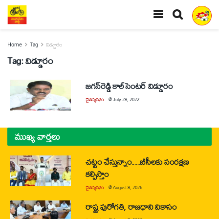
Home
Tag
విడ్డూరం
Tag:
విడ్డూరం
జగన్‌రెడ్డి కాల్‌సెంటర్‌ విడ్డూరం
చైతన్యరధం
@
July 28, 2022
ముఖ్య వార్తలు
చట్టం చేస్తున్నాం…బీసీలకు సంరక్షణ
కల్పిస్తాం
చైతన్యరధం
@
August 8, 2026
రాష్ట్ర పురోగతి, రాజధాని వికాసం