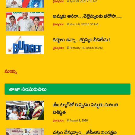
చైతన్యరధం
@
April 29, 2026 7:10 AM
అమ్మకు ఆసరా…చెల్లెమ్మలకు భరోసా…
చైతన్యరధం
@
March 8, 2026 6:30 AM
కష్టాలు ఉన్నా.. కర్తవ్యం వీడలేదు!
చైతన్యరధం
@
February 18, 2026 6:15 AM
మరిన్ని
తాజా సంఘటనలు
జీఐ ట్యాగ్‌తో కుప్పడం పట్టుకు మరింత
విశిష్టత
చైతన్యరధం
@
August 8, 2026
చట్టం చేస్తున్నాం…బీసీలకు సంరక్షణ