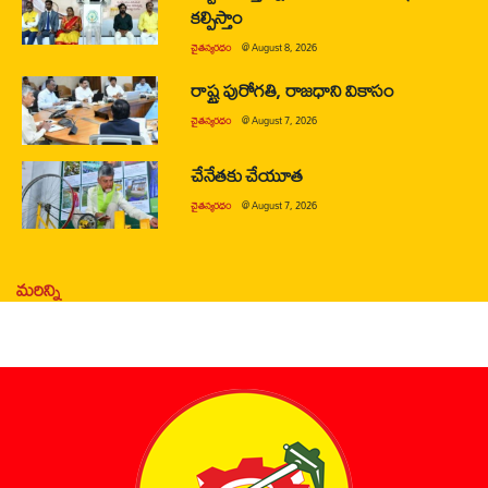
కల్పిస్తాం
చైతన్యరధం
@
August 8, 2026
రాష్ట్ర పురోగతి, రాజధాని వికాసం
చైతన్యరధం
@
August 7, 2026
చేనేతకు చేయూత
చైతన్యరధం
@
August 7, 2026
మరిన్ని