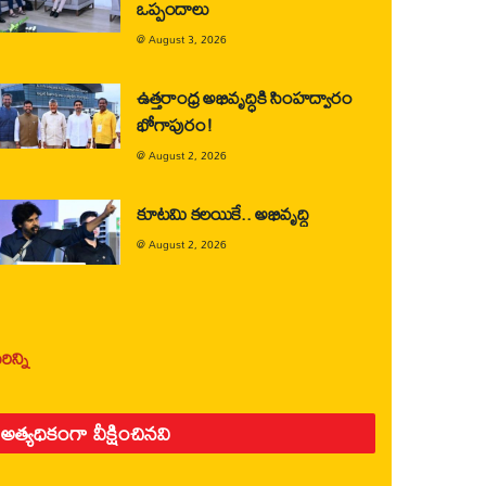
ఒప్పందాలు
@
August 3, 2026
ఉత్తరాంధ్ర అభివృద్ధికి సింహద్వారం
భోగాపురం!
@
August 2, 2026
కూటమి కలయికే.. అభివృద్ధి
@
August 2, 2026
ిన్ని
అత్యధికంగా వీక్షించినవి