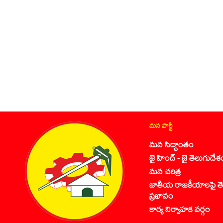
మన పార్టీ
మన సిద్ధాంతం
జై హింద్ - జై తెలుగుదేశ
మన చరిత్ర
జాతీయ రాజకీయాలపై తె
ప్రభావం
కార్య నిర్వాహక వర్గం