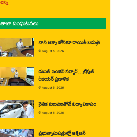
ిన్ని
తాజా సంఘటనలు
నాన్ ఆక్వా జోన్‌కూ రాయితీ విద్యుత్
@
August 5, 2026
డబుల్ ఇంజిన్ సర్కార్…ట్రిపుల్
రీజియన్ ప్రణాళిక
@
August 5, 2026
నైతిక విలువలతోనే విద్యా వికాసం
@
August 5, 2026
ప్రభుత్వాసుపత్రుల్లో ఆక్సిజన్