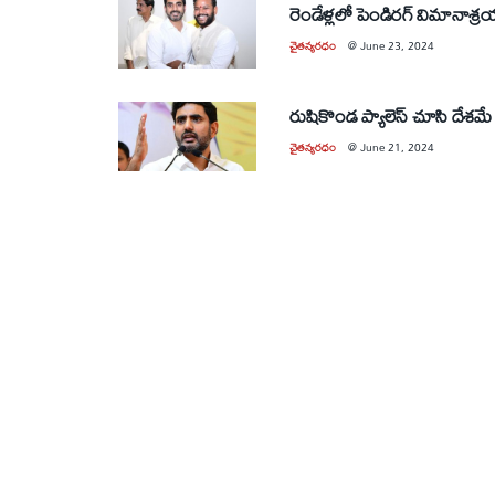
రెండేళ్లలో పెండిరగ్‌ విమానాశ్రయ
చైతన్యరధం
@
June 23, 2024
రుషికొండ ప్యాలెస్‌ చూసి దేశమే ష
చైతన్యరధం
@
June 21, 2024