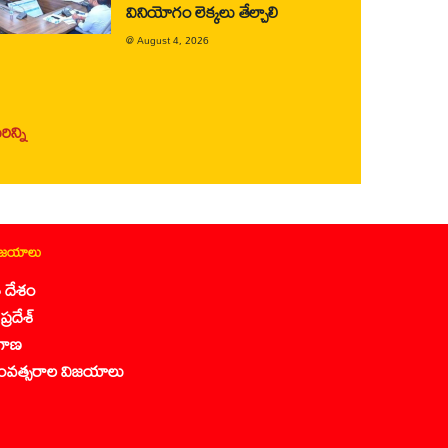
వినియోగం లెక్కలు తేల్చాలి
@
August 4, 2026
ిన్ని
ిజయాలు
 దేశం
ప్రదేశ్
గాణ
ంవత్సరాల విజయాలు