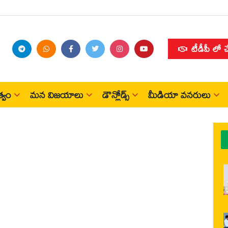
టీడీపీ లో 
్వం
మన విజయాలు
డౌన్లోడ్స్
మీడియా వనరులు