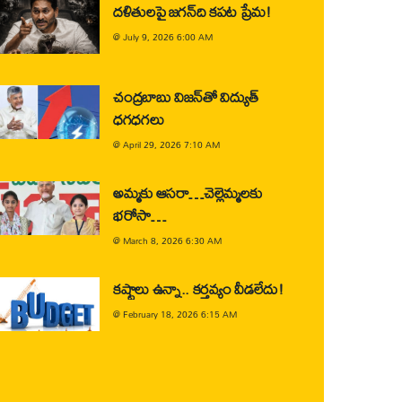
దళితులపై జగన్‌ది కపట ప్రేమ!
@
July 9, 2026 6:00 AM
చంద్రబాబు విజన్‌తో విద్యుత్
ధగధగలు
@
April 29, 2026 7:10 AM
అమ్మకు ఆసరా…చెల్లెమ్మలకు
భరోసా…
@
March 8, 2026 6:30 AM
కష్టాలు ఉన్నా.. కర్తవ్యం వీడలేదు!
@
February 18, 2026 6:15 AM