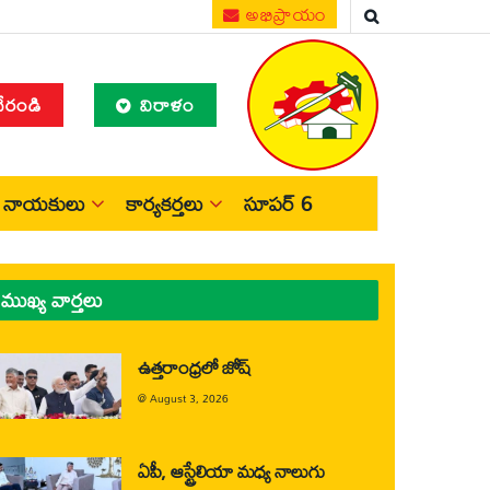
అభిప్రాయం
చేరండి
విరాళం
నాయకులు
కార్యకర్తలు
సూపర్ 6
ముఖ్య వార్తలు
ఉత్తరాంధ్రలో జోష్
@
August 3, 2026
ఏపీ, ఆస్ట్రేలియా మధ్య నాలుగు