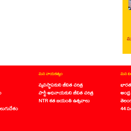
మర
మన నాయకత్వం
మన వ
వ్యవస్థాపకుని జీవిత చరిత్ర
భారత
ం
పార్టీ అధినాయకుని జీవిత చరిత్ర
ఆంధ్ర 
NTR శత జయంతి ఉత్సవాలు
తెలం
లుగుదేశం
44 స