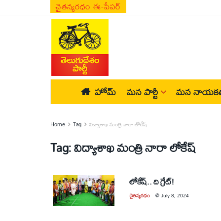
చైతన్యరధం ఈ-పేపర్
హోమ్
మన పార్టీ
మన నాయకత
Home
Tag
విద్యాశాఖ మంత్రి నారా లోకేష్
Tag:
విద్యాశాఖ మంత్రి నారా లోకేష్
లోకేష్‌.. ది గ్రేట్‌!
చైతన్యరధం
@
July 8, 2024