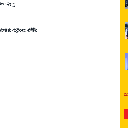
ాల పూర్తి
ాక్‌కు గురైంది: లోకేష్‌
మర