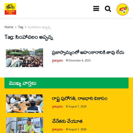
Home
Tag
సింహాచలం అప్పన్న
Tag:
సింహాచలం అప్పన్న
ప్రజాస్వామ్యంలో అహంకారానికి తావు లేదు
చైతన్యరధం
@
December 4, 2023
ముఖ్య వార్తలు
రాష్ట్ర పురోగతి, రాజధాని వికాసం
చైతన్యరధం
@
August 7, 2026
చేనేతకు చేయూత
చైతన్యరధం
@
August 7, 2026