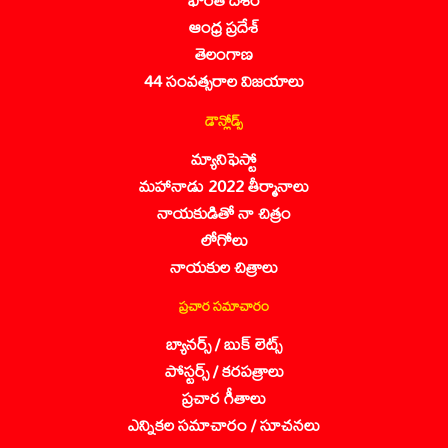
ఆంధ్ర ప్రదేశ్
తెలంగాణ
44 సంవత్సరాల విజయాలు
డౌన్లోడ్స్
మ్యానిఫెస్టో
మహానాడు 2022 తీర్మానాలు
నాయకుడితో నా చిత్రం
లోగోలు
నాయకుల చిత్రాలు
ప్రచార సమాచారం
బ్యానర్స్ / బుక్ లెట్స్
పోస్టర్స్ / కరపత్రాలు
ప్రచార గీతాలు
ఎన్నికల సమాచారం / సూచనలు