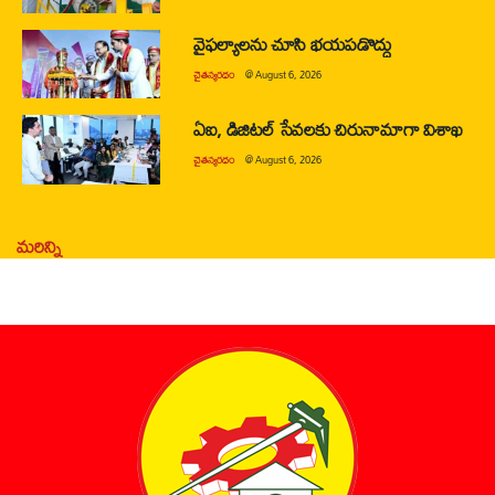
వైఫల్యాలను చూసి భయపడొద్దు
చైతన్యరధం
@
August 6, 2026
ఏఐ, డిజిటల్ సేవలకు చిరునామాగా విశాఖ
చైతన్యరధం
@
August 6, 2026
మరిన్ని