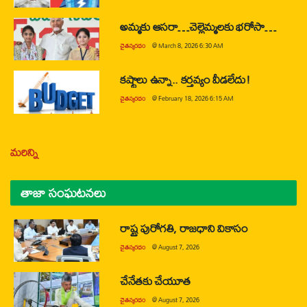
అమ్మకు ఆసరా…చెల్లెమ్మలకు భరోసా…
చైతన్యరధం
@
March 8, 2026 6:30 AM
కష్టాలు ఉన్నా.. కర్తవ్యం వీడలేదు!
చైతన్యరధం
@
February 18, 2026 6:15 AM
మరిన్ని
తాజా సంఘటనలు
రాష్ట్ర పురోగతి, రాజధాని వికాసం
చైతన్యరధం
@
August 7, 2026
చేనేతకు చేయూత
చైతన్యరధం
@
August 7, 2026