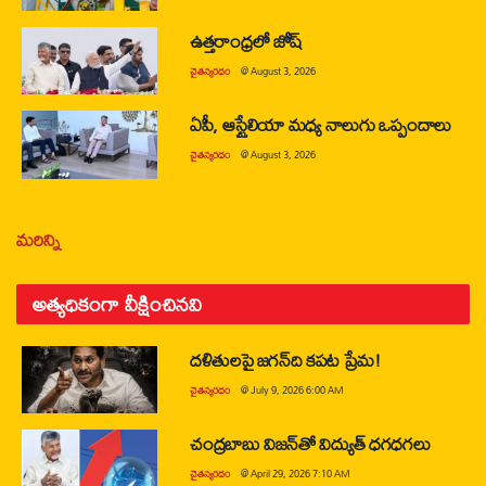
ఉత్తరాంధ్రలో జోష్
చైతన్యరధం
@
August 3, 2026
ఏపీ, ఆస్ట్రేలియా మధ్య నాలుగు ఒప్పందాలు
చైతన్యరధం
@
August 3, 2026
మరిన్ని
అత్యధికంగా వీక్షించినవి
దళితులపై జగన్‌ది కపట ప్రేమ!
చైతన్యరధం
@
July 9, 2026 6:00 AM
చంద్రబాబు విజన్‌తో విద్యుత్ ధగధగలు
చైతన్యరధం
@
April 29, 2026 7:10 AM