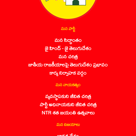
మన పార్టీ
మన సిద్ధాంతం
జై హింద్ - జై తెలుగుదేశం
మన చరిత్ర
జాతీయ రాజకీయాలపై తెలుగుదేశం ప్రభావం
కార్య నిర్వాహక వర్గం
మన నాయకత్వం
వ్యవస్థాపకుని జీవిత చరిత్ర
పార్టీ అధినాయకుని జీవిత చరిత్ర
NTR శత జయంతి ఉత్సవాలు
మన విజయాలు
భారత దేశం